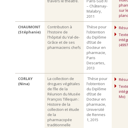
travers le théâtre.
Paris-Sud XI
phar
– Châtenay-
sur l
Malabry,
plan
2011
CHAUMONT
Contribution à
Thèse pour
Rés
(Stéphanie)
l'histoire de
l’obtention
Text
l'hôpital du Val-de-
du Diplôme
intég
Grâce et de ses
d’Etat de
(4997
pharmaciens chefs
Docteur en
pharmacie,
Paris
Descartes,
2013
CORLAY
La collection de
Thèse pour
Rés
(Nina)
drogues végétales
l’obtention
Text
de l’île de la
du Diplôme
intég
Réunion du Musée
d’Etat de
Mo)
François Tillequin :
Docteur en
Histoire de la
pharmacie,
collection et étude
Université
de la
de Rennes
pharmacopée
1, 2015
traditionnelle