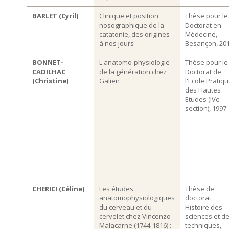
BARLET (Cyril)
Clinique et position
Thèse pour le
nosographique de la
Doctorat en
catatonie, des origines
Médecine,
à nos jours
Besançon, 20
BONNET-
L'anatomo-physiologie
Thèse pour le
CADILHAC
de la génération chez
Doctorat de
(Christine)
Galien
l'Ecole Pratiq
des Hautes
Etudes (IVe
section), 1997
CHERICI (Céline)
Les études
Thèse de
anatomophysiologiques
doctorat,
du cerveau et du
Histoire des
cervelet chez Vincenzo
sciences et d
Malacarne (1744-1816) :
techniques,