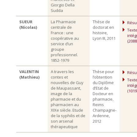
Giorgio Della
Sudda
SUEUR
La Pharmacie
Thèse de
Rés
(Nicolas)
centrale de
doctorat en
Text
France : une
histoire,
intég
coopérative au
Lyon III, 2011
(2088
service d’un
groupe
professionnel.
1852-1979
VALENTIN
A travers les
Thèse pour
Rés
(Mathieu)
contes et
l’obtention
Text
nouvelles de Guy
du Diplôme
intég
de Maupassant,
d’Etat de
(1019
image de la
Docteur en
pharmacie et du
pharmacie,
pharmacien au
Reims
XIXe siècle. Etude
Champagne-
de la syphilis et de
Ardenne,
son arsenal
2012
thérapeutique