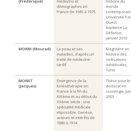
(Frédérique)
médecins et
histoire du
démographes en
monde
France de 1945 à 1975
contemporain
Université Par
Ouest -
Nanterre La
Défense,
janvier 2010
MOKNI (Mourad)
La peau et ses
Magistère en
maladies, d'après un
histoire des
traité de médecine
civilisations
tardif
médiévales,
Tunis
MONET
Emergence de la
Thèse pour le
(Jacques)
Kinésithérapie en
doctorat en
France à la fin du
sociologie, jui
XIXème et au début du
2003
XXème siècle : une
spécialité médicale
impossible. Genèse,
acteurs et intérêts de
1880 à 1914