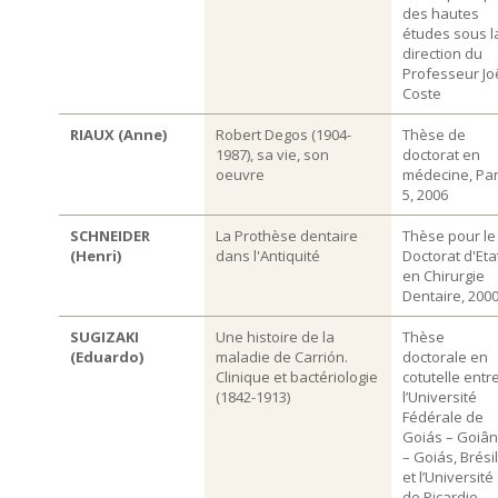
des hautes
études sous l
direction du
Professeur Jo
Coste
RIAUX (Anne)
Robert Degos (1904-
Thèse de
1987), sa vie, son
doctorat en
oeuvre
médecine, Par
5, 2006
SCHNEIDER
La Prothèse dentaire
Thèse pour le
(Henri)
dans l'Antiquité
Doctorat d'Eta
en Chirurgie
Dentaire, 200
SUGIZAKI
Une histoire de la
Thèse
(Eduardo)
maladie de Carrión.
doctorale en
Clinique et bactériologie
cotutelle entr
(1842-1913)
l’Université
Fédérale de
Goiás – Goiân
– Goiás, Brésil
et l’Université
de Picardie