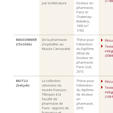
(1788
par la littérature
Docteur en
pharmacie,
Paris XI-
Chatenay-
Malabry,
1993 (n°
1/92)
MAISONNIER
De la pharmacie
Thèse pour
Rés
(Clotilde)
Lhopitallier au
l’obtention
Text
Musée Carnavalet
du Diplôme
intég
d’Etat de
(3084
Docteur en
pharmacie,
Paris Sud,
2013
MUTLU
La collection
Thèse pour
Rés
(Selçuk)
ottomane du
l’obtention
Text
musée François-
du diplôme
intég
Tillequin à la
de docteur
(109 
faculté de
en
pharmacie de
pharmacie,
Paris : Apports de
2015
Francesco et