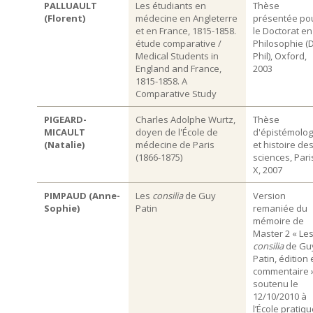
PALLUAULT
Les étudiants en
Thèse
(Florent)
médecine en Angleterre
présentée po
et en France, 1815-1858.
le Doctorat en
étude comparative /
Philosophie (D
Medical Students in
Phil), Oxford,
England and France,
2003
1815-1858. A
Comparative Study
PIGEARD-
Charles Adolphe Wurtz,
Thèse
MICAULT
doyen de l'École de
d'épistémolog
(Natalie)
médecine de Paris
et histoire de
(1866-1875)
sciences, Pari
X, 2007
PIMPAUD (Anne-
Les
consilia
de Guy
Version
Sophie)
Patin
remaniée du
mémoire de
Master 2 « Le
consilia
de Gu
Patin, édition 
commentaire »
soutenu le
12/10/2010 à
l’École pratiqu