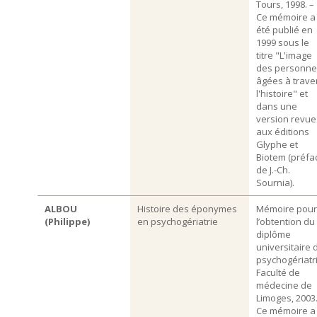
Tours, 1998. –
Ce mémoire a
été publié en
1999 sous le
titre "L'image
des personne
âgées à trave
l'histoire" et
dans une
version revue
aux éditions
Glyphe et
Biotem (préfa
de J.-Ch.
Sournia).
ALBOU
Histoire des éponymes
Mémoire pour
(Philippe)
en psychogériatrie
l’obtention du
diplôme
universitaire 
psychogériatri
Faculté de
médecine de
Limoges, 2003.
Ce mémoire a