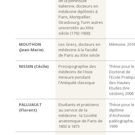
de la péninsule
italienne, docteurs en
médecine diplômés à
Paris, Montpellier,
Strasbourg, Turin autres
universités au XIXe
siècle (1792-1900)
MOUTHON
Les Grecs, docteurs en
Mémoire. 201
(Jean-Marie)
médecine à la faculté
de Paris au XIXe siècle
NISSEN (Cécile)
Prosopographie des
Thèse pour le
médecins de l'Asie
Doctorat de
mineure pendant
l'Ecole Pratiq
l'Antiquité classique
des Hautes
Etudes (IVe
section), 2006
PALLUAULT
Etudiants et praticiens
Thèse pour le
(Florent)
au service de la
diplôme
médecine : la Société
d'Archiviste
anatomique de Paris de
paléographe,
1803 à 1873
1999