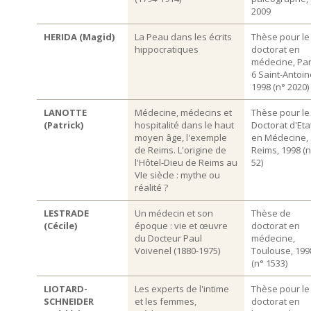
2009
HERIDA (Magid)
La Peau dans les écrits
Thèse pour le
hippocratiques
doctorat en
médecine, Par
6 Saint-Antoin
1998 (n° 2020)
LANOTTE
Médecine, médecins et
Thèse pour le
(Patrick)
hospitalité dans le haut
Doctorat d'Eta
moyen âge, l'exemple
en Médecine,
de Reims. L'origine de
Reims, 1998 (n
l'Hôtel-Dieu de Reims au
52)
VIe siècle : mythe ou
réalité ?
LESTRADE
Un médecin et son
Thèse de
(Cécile)
époque : vie et œuvre
doctorat en
du Docteur Paul
médecine,
Voivenel (1880-1975)
Toulouse, 199
(n° 1533)
LIOTARD-
Les experts de l'intime
Thèse pour le
SCHNEIDER
et les femmes,
doctorat en