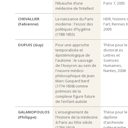
l’ébauche d’une
Paris 7, 2005
médecine de l’intellect
CHEVALLIER
La naissance du Paris
HDR, histoire 
(Fabienne)
moderne : l'essor des
l'art, Rennes II
politiques d'hygiène
2009
(1788-1855)
DUPUIS (Guy)
Pour une approche
Thèse pour le
temporalisée et
doctorat es
épistémologique de
Lettres et
l'autisme : le sauvage
Sciences
de l'Aveyron au sein de
Humaines,
l'oeuvre médico-
Nantes, 2008
philosophique de Jean
Marc Gaspard Itard
(1774-1838) comme
prémices de la
complexe figure future
de l'enfant autiste
GALANOPOULOS
L'enseignement de
Thèse pour le
(Philippe)
l'histoire de la médecine
diplôme
à Paris au XIXe siècle
d'archiviste
(1794-1914)
paléographe,