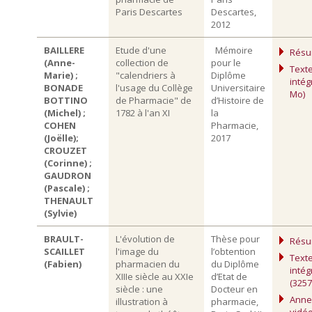
Paris Descartes
Descartes,
2012
BAILLERE
Etude d'une
Mémoire
Rés
(Anne-
collection de
pour le
Text
Marie) ;
"calendriers à
Diplôme
intég
BONADE
l'usage du Collège
Universitaire
Mo)
BOTTINO
de Pharmacie" de
d’Histoire de
(Michel) ;
1782 à l'an XI
la
COHEN
Pharmacie,
(Joëlle);
2017
CROUZET
(Corinne) ;
GAUDRON
(Pascale) ;
THENAULT
(Sylvie)
BRAULT-
L'évolution de
Thèse pour
Rés
SCAILLET
l'image du
l’obtention
Text
(Fabien)
pharmacien du
du Diplôme
intég
XIIIe siècle au XXIe
d’Etat de
(3257
siècle : une
Docteur en
Anne
illustration à
pharmacie,
vidéo