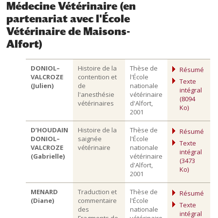
Médecine Vétérinaire (en
partenariat avec l'École
Vétérinaire de Maisons-
Alfort)
DONIOL–
Histoire de la
Thèse de
Résumé
VALCROZE
contention et
l'École
Texte
(Julien)
de
nationale
intégral
l'anesthésie
vétérinaire
(8094
vétérinaires
d'Alfort,
Ko)
2001
D’HOUDAIN
Histoire de la
Thèse de
Résumé
DONIOL–
saignée
l'École
Texte
VALCROZE
vétérinaire
nationale
intégral
(Gabrielle)
vétérinaire
(3473
d'Alfort,
Ko)
2001
MENARD
Traduction et
Thèse de
Résumé
(Diane)
commentaire
l'École
Texte
des
nationale
intégral
Fragments de
vétérinaire