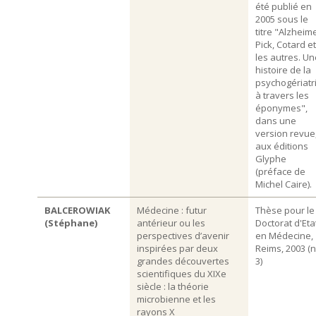
été publié en
2005 sous le
titre "Alzheime
Pick, Cotard et
les autres. Un
histoire de la
psychogériatr
à travers les
éponymes",
dans une
version revue
aux éditions
Glyphe
(préface de
Michel Caire).
BALCEROWIAK
Médecine : futur
Thèse pour le
(Stéphane)
antérieur ou les
Doctorat d'Eta
perspectives d’avenir
en Médecine,
inspirées par deux
Reims, 2003 (n
grandes découvertes
3)
scientifiques du XIXe
siècle : la théorie
microbienne et les
rayons X