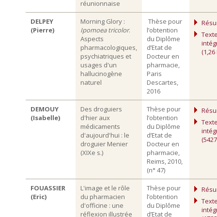
réunionnaise
DELPEY
Morning Glory :
Thèse pour
Rés
(Pierre)
Ipomoea tricolor
.
l’obtention
Text
Aspects
du Diplôme
intég
pharmacologiques,
d’Etat de
(1,26
psychiatriques et
Docteur en
usages d'un
pharmacie,
hallucinogène
Paris
naturel
Descartes,
2016
DEMOUY
Des droguiers
Thèse pour
Rés
(Isabelle)
d'hier aux
l’obtention
Text
médicaments
du Diplôme
intég
d'aujourd'hui : le
d’Etat de
(5427
droguier Menier
Docteur en
(XIXe s.)
pharmacie,
Reims, 2010,
(n° 47)
FOUASSIER
L'image et le rôle
Thèse pour
Rés
(Eric)
du pharmacien
l’obtention
Text
d'officine : une
du Diplôme
intég
réflexion illustrée
d’Etat de