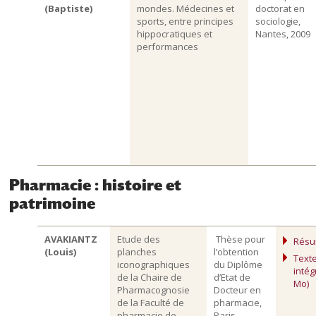
(Baptiste)
mondes. Médecines et
doctorat en
sports, entre principes
sociologie,
hippocratiques et
Nantes, 2009
performances
Pharmacie : histoire et
patrimoine
AVAKIANTZ
Etude des
Thèse pour
Rés
(Louis)
planches
l’obtention
Text
iconographiques
du Diplôme
intég
de la Chaire de
d’Etat de
Mo)
Pharmacognosie
Docteur en
de la Faculté de
pharmacie,
pharmacie de
Paris