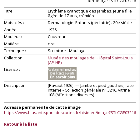
Réf. image : STLCGE03216
Titre
Erythème cyanotique des jambes. Jeune fille
âgée de 17 ans, crémière
Mots-clés
Dermatologie. Enfants (pédiatrie) . 20e siècle
Année
1926
Mouleur
Couvreur
Matière
cire
Technique
Sculpture - Moulage
Collection
Musée des moulages de l'Hôpital Saint-Louis
(AP-HP)
Licence
Description
[Ravaut 1926]. — Jambe et pied gauches, face
interne - Collection générale n° 3216, vitrine
108 (Affections diverses)
Adresse permanente de cette image
https://www.biusante.parisdescartes.fr/histmed/image?STLCGE03216
Retour à la liste