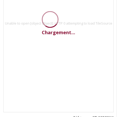
Unable to open [object Object]: HTTP 0 attempting to load TileSource
Chargement...