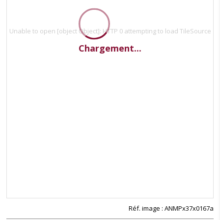
Unable to open [object Object]: HTTP 0 attempting to load TileSource
Chargement...
Réf. image : ANMPx37x0167a