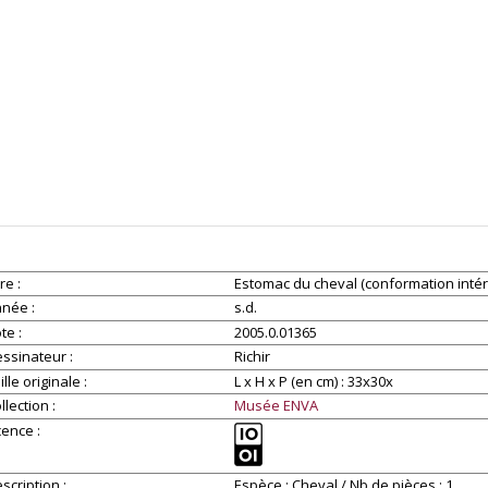
tre
Estomac du cheval (conformation intéri
nnée
s.d.
ote
2005.0.01365
essinateur
Richir
ille originale
L x H x P (en cm) : 33x30x
llection
Musée ENVA
cence
scription
Espèce : Cheval / Nb de pièces : 1