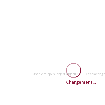
Unable to open [object Object]: HTTP 0 attempting 
Chargement...