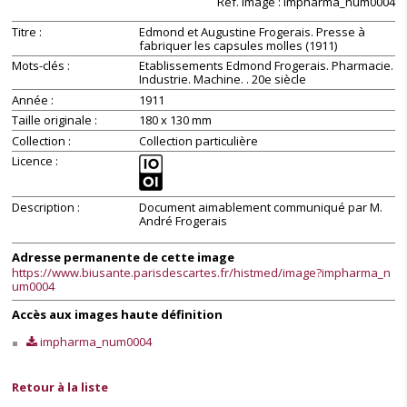
Réf. image : impharma_num0004
Titre
Edmond et Augustine Frogerais. Presse à
fabriquer les capsules molles (1911)
Mots-clés
Etablissements Edmond Frogerais. Pharmacie.
Industrie. Machine. . 20e siècle
Année
1911
Taille originale
180 x 130 mm
Collection
Collection particulière
Licence
Description
Document aimablement communiqué par M.
André Frogerais
Adresse permanente de cette image
https://www.biusante.parisdescartes.fr/histmed/image?impharma_n
um0004
Accès aux images haute définition
impharma_num0004
Retour à la liste