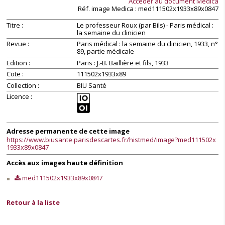
Accéder au document
Medica
Réf. image
Medica
: med111502x1933x89x0847
Titre
Le professeur Roux (par Bils) - Paris médical :
la semaine du clinicien
Revue
Paris médical : la semaine du clinicien, 1933, n°
89, partie médicale
Edition
Paris : J.-B. Baillière et fils, 1933
Cote
111502x1933x89
Collection
BIU Santé
Licence
Adresse permanente de cette image
https://www.biusante.parisdescartes.fr/histmed/image?med111502x
1933x89x0847
Accès aux images haute définition
med111502x1933x89x0847
Retour à la liste