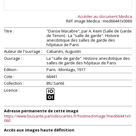
Accéder au document
Medica
Réf. image
Medica
: med66441x0060
Titre
"Danse Macabre", par A. Keim (Salle de Garde
de Tenon) - La "salle de garde". Histoire
anecdotique des salles de garde des
hôpitaux de Paris
Auteur de l'ouvrage
Cabanès, Augustin
Ouvrage
La "salle de garde". Histoire anecdotique des
salles de garde des hôpitaux de Paris
Edition
Paris : Montagu, 1917
Cote
66441
Collection
BIU Santé
Licence
Adresse permanente de cette image
https://www.biusante.parisdescartes.fr/histmed/image?med66441x0
060
Accès aux images haute définition