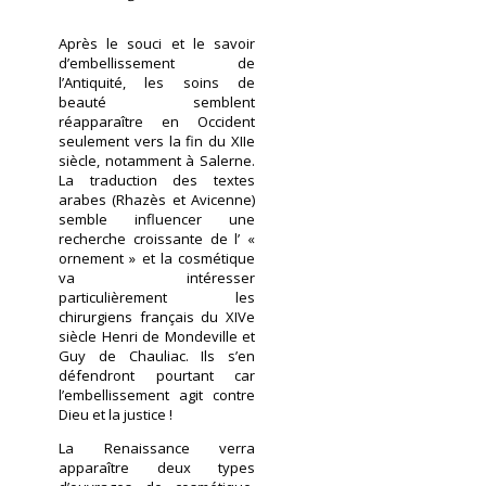
Après le souci et le savoir
d’embellissement de
l’Antiquité, les soins de
beauté semblent
réapparaître en Occident
seulement vers la fin du XIIe
siècle, notamment à Salerne.
La traduction des textes
arabes (Rhazès et Avicenne)
semble influencer une
recherche croissante de l’ «
ornement » et la cosmétique
va intéresser
particulièrement les
chirurgiens français du XIVe
siècle Henri de Mondeville et
Guy de Chauliac. Ils s’en
défendront pourtant car
l’embellissement agit contre
Dieu et la justice !
La Renaissance verra
apparaître deux types