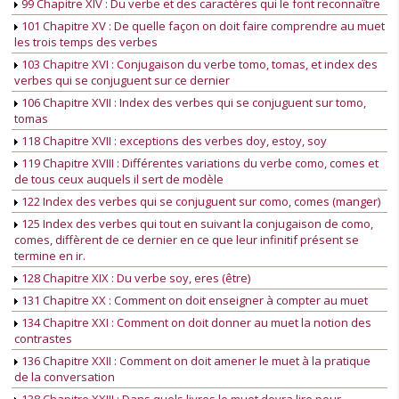
99 Chapitre XIV : Du verbe et des caractères qui le font reconnaître
101 Chapitre XV : De quelle façon on doit faire comprendre au muet
les trois temps des verbes
103 Chapitre XVI : Conjugaison du verbe tomo, tomas, et index des
verbes qui se conjuguent sur ce dernier
106 Chapitre XVII : Index des verbes qui se conjuguent sur tomo,
tomas
118 Chapitre XVII : exceptions des verbes doy, estoy, soy
119 Chapitre XVIII : Différentes variations du verbe como, comes et
de tous ceux auquels il sert de modèle
122 Index des verbes qui se conjuguent sur como, comes (manger)
125 Index des verbes qui tout en suivant la conjugaison de como,
comes, diffèrent de ce dernier en ce que leur infinitif présent se
termine en ir.
128 Chapitre XIX : Du verbe soy, eres (être)
131 Chapitre XX : Comment on doit enseigner à compter au muet
134 Chapitre XXI : Comment on doit donner au muet la notion des
contrastes
136 Chapitre XXII : Comment on doit amener le muet à la pratique
de la conversation