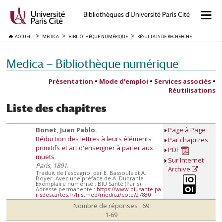
Bibliothèques d'Université Paris Cité
ACCUEIL
MEDICA
BIBLIOTHÈQUE NUMÉRIQUE
RÉSULTATS DE RECHERCHE
Medica — Bibliothèque numérique
Présentation
•
Mode d’emploi
•
Services associés
•
Réutilisations
Liste des chapitres
Bonet, Juan Pablo.
Page à Page
Réduction des lettres à leurs éléments
Par chapitres
primitifs et art d'enseigner à parler aux
PDF
muets
Sur Internet
Paris, 1891.
Archive
Traduit de l'espagnol par E. Bassouls et A.
Boyer. Avec une préface de A. Dubranle.
Exemplaire numérisé : BIU Santé (Paris)
Adresse permanente :
https://www.biusante.pa
risdescartes.fr/histmed/medica/cote?27830
Nombre de réponses : 69
1-69