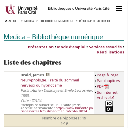
Bibliothèques d'Université Paris Cité
ACCUEIL
MEDICA
BIBLIOTHÈQUE NUMÉRIQUE
RÉSULTATS DE RECHERCHE
Medica — Bibliothèque numérique
Présentation
•
Mode d’emploi
•
Services associés
•
Réutilisations
Liste des chapitres
Braid, James.
Page à Page
Neurypnologie. Traité du sommeil
Par chapitres
nerveux ou hypnotisme
PDF
Paris : Adrien Delahaye et Emile Lecrosnier,
Sur Internet
1883.
Archive
Cote : 70124.
Exemplaire numérisé : BIU Santé (Paris)
Adresse permanente :
https://www.biusante.pa
risdescartes.fr/histmed/medica/cote?70124
Nombre de réponses : 19
1-19