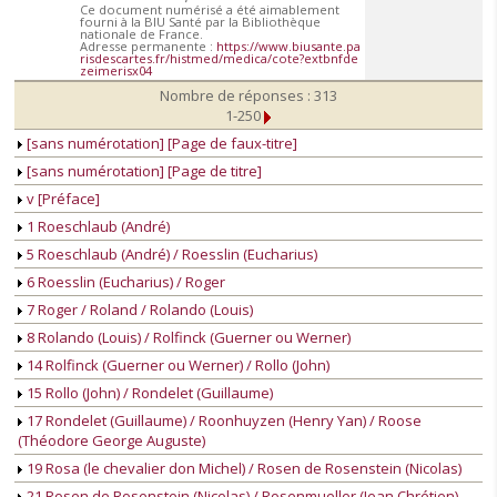
Ce document numérisé a été aimablement
fourni à la BIU Santé par la Bibliothèque
nationale de France.
Adresse permanente :
https://www.biusante.pa
risdescartes.fr/histmed/medica/cote?extbnfde
zeimerisx04
Nombre de réponses : 313
1-250
[sans numérotation] [Page de faux-titre]
[sans numérotation] [Page de titre]
v [Préface]
1 Roeschlaub (André)
5 Roeschlaub (André) / Roesslin (Eucharius)
6 Roesslin (Eucharius) / Roger
7 Roger / Roland / Rolando (Louis)
8 Rolando (Louis) / Rolfinck (Guerner ou Werner)
14 Rolfinck (Guerner ou Werner) / Rollo (John)
15 Rollo (John) / Rondelet (Guillaume)
17 Rondelet (Guillaume) / Roonhuyzen (Henry Yan) / Roose
(Théodore George Auguste)
19 Rosa (le chevalier don Michel) / Rosen de Rosenstein (Nicolas)
21 Rosen de Rosenstein (Nicolas) / Rosenmueller (Jean Chrétien)