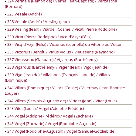
324 Vermale (Rémon de) / Verna (Jean-Baptiste) / Verzascha
(Bernard)
325 Vesale (André)
328 Vesale (André) / Vesling (Jean)
329 Vesling (Jean) / Viardel (Cosme) / Vicat (Pierre Rodolphe)
330 Vicat (Pierre Rodolphe) / Vicq-d'Azyr (Félix)
334 Vicq-d'Azyr (Félix) / Victorius (Leonello) ou Vittorio ou Vettori
335 Victorius (Benoît) / Vidus Vidius / Vieussens (Raymond)
337 Vieusseux (Gaspard) / Vigarous (Barthélemy)
338 Vigarous (Barthélemy) / Vigier (Jean) / Vigo (Jean de)
339 Vigo (Jean de) / Villalobos (François-Lope de) / Villars
(Dominique)
341 Villars (Dominique) / Villars (Col de) / Villermay (Jean-Baptiste
Louyer)
342 Villers (Servais-Augustin de) / Viridet (Jean) / Vitet (Louis)
343 Vitet (Louis) / Vogel (Adolphe-Frédéric)
344 Vogel (Adolphe-Frédéric) / Vogel (Zacharie)
345 Vogel (Zacharie) / Vogel (Rodolphe-Augustin)
347 Vogel (Rodolphe-Augustin) / Vogel (Samuel-Gottlieb de)