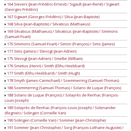
164 Sievers (Jean-Frédéric-Ernest) / Sigault (Jean-René) / Sigwart
(Georges-Frédéric)
167 Sigwart (Georges-Frédéric) / Silva (Jean-Baptiste)
168 Silva (Jean-Baptiste) / Silvaticus (Mathaeus)
169 Silvaticus (Mathaeus) / Silvaticus (Jean-Baptiste) / Simmons
(Samuel-Foart)
170 Simmons (Samuel-Foart) / Simon (François) / Sims (James)
171 Sims (James) / Slevogt (Jean-Adrien)
175 Slevogt (Jean-Adrien) / Smellie (William)
176 Smetius (Henri) / Smith (Elihu Heebbard)
177 Smith (Elihu Heebbard) / Smith (Hugh)
178 Smyth (James-Carmichael) / Soemmerring (Samuel-Thomas)
186 Soemmerring (Samuel-Thomas) / Solano de Luque (François)
188 Solano de Luque (François) / Solayrès de Renhac (François-
Louis-Joseph)
189 Solayrès de Renhac (François-Louis-Joseph) / Solenander
(Regnier) / Solingen (Corneille Van)
190 Solingen (Corneille Van) / Sommer (Jean-Christophe)
191 Sommer (Jean-Christophe) / Sorg (François-Lothaire-Auguste) /