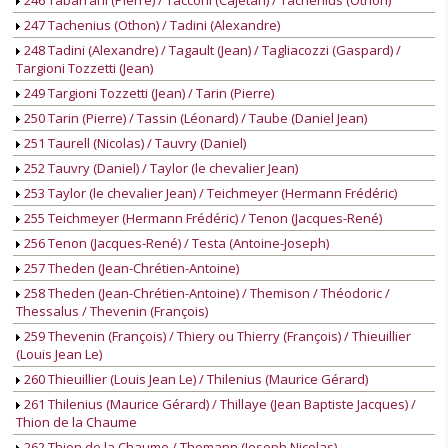
246 Tabarrani (Pierre) / Tacconi (Cajetan) / Tachenius (Othon)
247 Tachenius (Othon) / Tadini (Alexandre)
248 Tadini (Alexandre) / Tagault (Jean) / Tagliacozzi (Gaspard) /
Targioni Tozzetti (Jean)
249 Targioni Tozzetti (Jean) / Tarin (Pierre)
250 Tarin (Pierre) / Tassin (Léonard) / Taube (Daniel Jean)
251 Taurell (Nicolas) / Tauvry (Daniel)
252 Tauvry (Daniel) / Taylor (le chevalier Jean)
253 Taylor (le chevalier Jean) / Teichmeyer (Hermann Frédéric)
255 Teichmeyer (Hermann Frédéric) / Tenon (Jacques-René)
256 Tenon (Jacques-René) / Testa (Antoine-Joseph)
257 Theden (Jean-Chrétien-Antoine)
258 Theden (Jean-Chrétien-Antoine) / Themison / Théodoric /
Thessalus / Thevenin (François)
259 Thevenin (François) / Thiery ou Thierry (François) / Thieuillier
(Louis Jean Le)
260 Thieuillier (Louis Jean Le) / Thilenius (Maurice Gérard)
261 Thilenius (Maurice Gérard) / Thillaye (Jean Baptiste Jacques) /
Thion de la Chaume
262 Thion de la Chaume / Thomann (Joseph Nicolas)