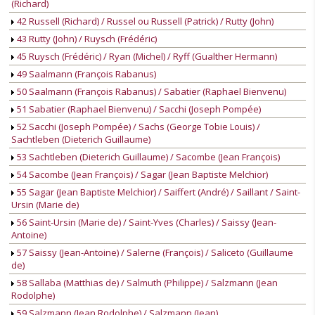
(Richard)
42 Russell (Richard) / Russel ou Russell (Patrick) / Rutty (John)
43 Rutty (John) / Ruysch (Frédéric)
45 Ruysch (Frédéric) / Ryan (Michel) / Ryff (Gualther Hermann)
49 Saalmann (François Rabanus)
50 Saalmann (François Rabanus) / Sabatier (Raphael Bienvenu)
51 Sabatier (Raphael Bienvenu) / Sacchi (Joseph Pompée)
52 Sacchi (Joseph Pompée) / Sachs (George Tobie Louis) /
Sachtleben (Dieterich Guillaume)
53 Sachtleben (Dieterich Guillaume) / Sacombe (Jean François)
54 Sacombe (Jean François) / Sagar (Jean Baptiste Melchior)
55 Sagar (Jean Baptiste Melchior) / Saiffert (André) / Saillant / Saint-
Ursin (Marie de)
56 Saint-Ursin (Marie de) / Saint-Yves (Charles) / Saissy (Jean-
Antoine)
57 Saissy (Jean-Antoine) / Salerne (François) / Saliceto (Guillaume
de)
58 Sallaba (Matthias de) / Salmuth (Philippe) / Salzmann (Jean
Rodolphe)
59 Salzmann (Jean Rodolphe) / Salzmann (Jean)