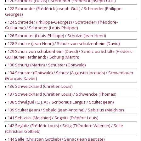
120 Schroeck (Lucas) / Schroeder (Frédérick-Joseph-Guil.)
122 Schroeder (Frédérick-Joseph-Guil.) / Schroeder (Philippe-
Georges)
124 Schroeder (Philippe-Georges) / Schroeder (Théodore-
Guillaume) / Schroeter (Louis-Philippe)
126 Schroeter (Louis-Philippe) / Schulze (Jean-Henri)
128 Schulze (Jean-Henri) / Schulz von schulzenheim (David)
129 Schulz von schulzenheim (David) / Schulz ou Schultz (Frédéric
Guillaume Ferdinand) / Schurig (Martin)
130 Schurig (Martin) / Schuster (Gottwald)
134 Schuster (Gottwald) / Schutz (Augustin Jacques) / Schwediauer
(François-Xavier)
136 Schweickhard (Chrétien Louis)
137 Schweickhard (Chrétien Louis) / Schwencke (Thomas)
138 Schwilgué (C. J. A.) / Scribonius Largus / Scultet (Jean)
139 Scultet (Jean) / Sebald (Jean-Antoine) / Sebizius (Melchior)
141 Sebizius (Melchior) / Segnitz (Frédéric Louis)
142 Segnitz (Frédéric Louis) / Selig (Théodore Valentin) / Selle
(Christian Gottlieb)
144 Selle (Christian Gottlieb) / Senac (Jean Baptiste)