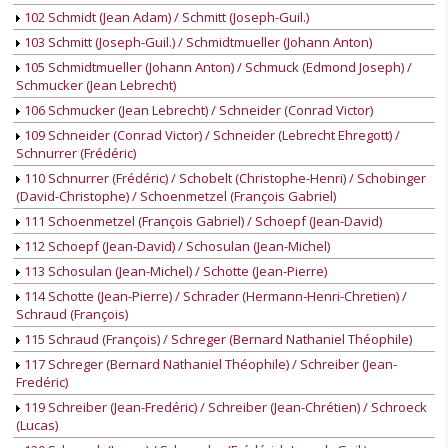
102 Schmidt (Jean Adam) / Schmitt (Joseph-Guil.)
103 Schmitt (Joseph-Guil.) / Schmidtmueller (Johann Anton)
105 Schmidtmueller (Johann Anton) / Schmuck (Edmond Joseph) /
Schmucker (Jean Lebrecht)
106 Schmucker (Jean Lebrecht) / Schneider (Conrad Victor)
109 Schneider (Conrad Victor) / Schneider (Lebrecht Ehregott) /
Schnurrer (Frédéric)
110 Schnurrer (Frédéric) / Schobelt (Christophe-Henri) / Schobinger
(David-Christophe) / Schoenmetzel (François Gabriel)
111 Schoenmetzel (François Gabriel) / Schoepf (Jean-David)
112 Schoepf (Jean-David) / Schosulan (Jean-Michel)
113 Schosulan (Jean-Michel) / Schotte (Jean-Pierre)
114 Schotte (Jean-Pierre) / Schrader (Hermann-Henri-Chretien) /
Schraud (François)
115 Schraud (François) / Schreger (Bernard Nathaniel Théophile)
117 Schreger (Bernard Nathaniel Théophile) / Schreiber (Jean-
Fredéric)
119 Schreiber (Jean-Fredéric) / Schreiber (Jean-Chrétien) / Schroeck
(Lucas)