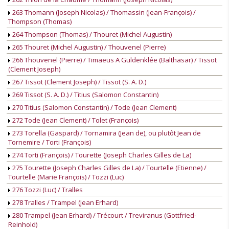
263 Thomann (Joseph Nicolas) / Thomassin (Jean-François) /
Thompson (Thomas)
264 Thompson (Thomas) / Thouret (Michel Augustin)
265 Thouret (Michel Augustin) / Thouvenel (Pierre)
266 Thouvenel (Pierre) / Timaeus A Guldenklée (Balthasar) / Tissot
(Clement Joseph)
267 Tissot (Clement Joseph) / Tissot (S. A. D.)
269 Tissot (S. A. D.) / Titius (Salomon Constantin)
270 Titius (Salomon Constantin) / Tode (Jean Clement)
272 Tode (Jean Clement) / Tolet (François)
273 Torella (Gaspard) / Tornamira (Jean de), ou plutôt Jean de
Tornemire / Torti (François)
274 Torti (François) / Tourette (Joseph Charles Gilles de La)
275 Tourette (Joseph Charles Gilles de La) / Tourtelle (Etienne) /
Tourtelle (Marie François) / Tozzi (Luc)
276 Tozzi (Luc) / Tralles
278 Tralles / Trampel (Jean Erhard)
280 Trampel (Jean Erhard) / Trécourt / Treviranus (Gottfried-
Reinhold)