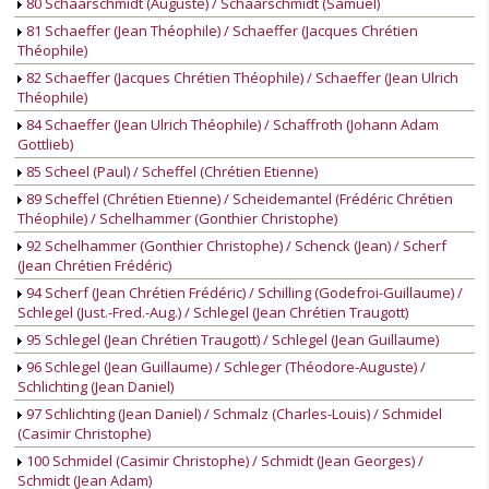
80 Schaarschmidt (Auguste) / Schaarschmidt (Samuel)
81 Schaeffer (Jean Théophile) / Schaeffer (Jacques Chrétien
Théophile)
82 Schaeffer (Jacques Chrétien Théophile) / Schaeffer (Jean Ulrich
Théophile)
84 Schaeffer (Jean Ulrich Théophile) / Schaffroth (Johann Adam
Gottlieb)
85 Scheel (Paul) / Scheffel (Chrétien Etienne)
89 Scheffel (Chrétien Etienne) / Scheidemantel (Frédéric Chrétien
Théophile) / Schelhammer (Gonthier Christophe)
92 Schelhammer (Gonthier Christophe) / Schenck (Jean) / Scherf
(Jean Chrétien Frédéric)
94 Scherf (Jean Chrétien Frédéric) / Schilling (Godefroi-Guillaume) /
Schlegel (Just.-Fred.-Aug.) / Schlegel (Jean Chrétien Traugott)
95 Schlegel (Jean Chrétien Traugott) / Schlegel (Jean Guillaume)
96 Schlegel (Jean Guillaume) / Schleger (Théodore-Auguste) /
Schlichting (Jean Daniel)
97 Schlichting (Jean Daniel) / Schmalz (Charles-Louis) / Schmidel
(Casimir Christophe)
100 Schmidel (Casimir Christophe) / Schmidt (Jean Georges) /
Schmidt (Jean Adam)