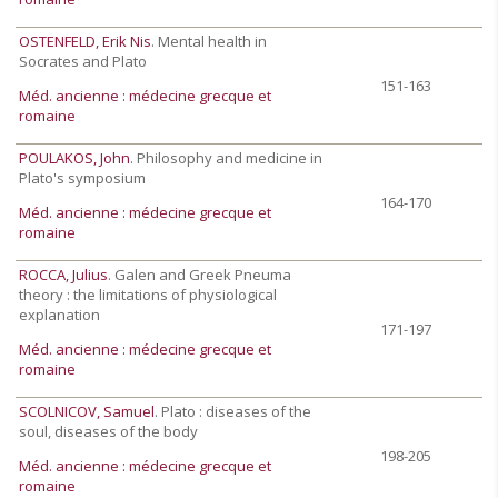
OSTENFELD, Erik Nis
. Mental health in
Socrates and Plato
151-163
Méd. ancienne : médecine grecque et
romaine
POULAKOS, John
. Philosophy and medicine in
Plato's symposium
164-170
Méd. ancienne : médecine grecque et
romaine
ROCCA, Julius
. Galen and Greek Pneuma
theory : the limitations of physiological
explanation
171-197
Méd. ancienne : médecine grecque et
romaine
SCOLNICOV, Samuel
. Plato : diseases of the
soul, diseases of the body
198-205
Méd. ancienne : médecine grecque et
romaine