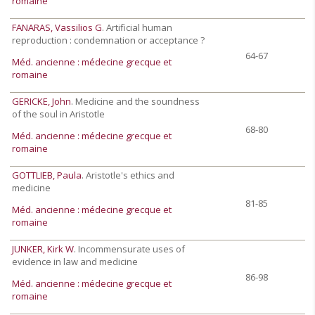
romaine
FANARAS, Vassilios G
. Artificial human
reproduction : condemnation or acceptance ?
64-67
Méd. ancienne : médecine grecque et
romaine
GERICKE, John
. Medicine and the soundness
of the soul in Aristotle
68-80
Méd. ancienne : médecine grecque et
romaine
GOTTLIEB, Paula
. Aristotle's ethics and
medicine
81-85
Méd. ancienne : médecine grecque et
romaine
JUNKER, Kirk W
. Incommensurate uses of
evidence in law and medicine
86-98
Méd. ancienne : médecine grecque et
romaine