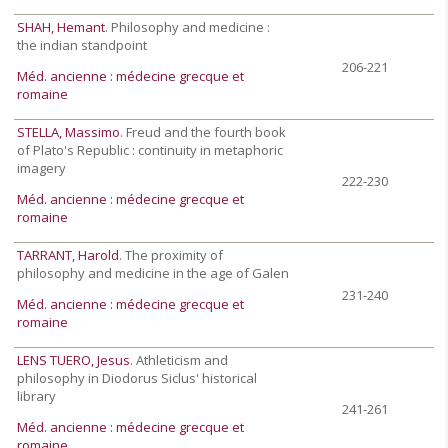
SHAH, Hemant
. Philosophy and medicine :
the indian standpoint
206-221
Méd. ancienne : médecine grecque et
romaine
STELLA, Massimo
. Freud and the fourth book
of Plato's Republic : continuity in metaphoric
imagery
222-230
Méd. ancienne : médecine grecque et
romaine
TARRANT, Harold
. The proximity of
philosophy and medicine in the age of Galen
231-240
Méd. ancienne : médecine grecque et
romaine
LENS TUERO, Jesus
. Athleticism and
philosophy in Diodorus Siclus' historical
library
241-261
Méd. ancienne : médecine grecque et
romaine