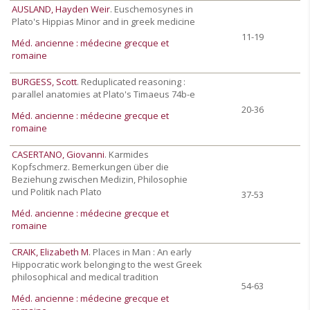
AUSLAND, Hayden Weir
. Euschemosynes in
Plato's Hippias Minor and in greek medicine
11-19
Méd. ancienne : médecine grecque et
romaine
BURGESS, Scott
. Reduplicated reasoning :
parallel anatomies at Plato's Timaeus 74b-e
20-36
Méd. ancienne : médecine grecque et
romaine
CASERTANO, Giovanni
. Karmides
Kopfschmerz. Bemerkungen über die
Beziehung zwischen Medizin, Philosophie
und Politik nach Plato
37-53
Méd. ancienne : médecine grecque et
romaine
CRAIK, Elizabeth M
. Places in Man : An early
Hippocratic work belonging to the west Greek
philosophical and medical tradition
54-63
Méd. ancienne : médecine grecque et