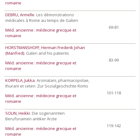
romaine
DEBRU, Armelle
. Les démonstrations
médicales à Rome au temps de Galien
69-81
Méd. ancienne : médecine grecque et
romaine
HORSTMANSHOFF, Herman Frederik Johan
(Manfred)
. Galen and his patients
83-99
Méd. ancienne : médecine grecque et
romaine
KORPELA, Jukka
. Aromatarii, pharmacopolae,
thurarii et ceteri. Zur Sozialgeschichte Roms
101-118
Méd. ancienne : médecine grecque et
romaine
SOLIN, Heikki
. Die sogenannten
Berufsnamen antiker Ärzte
119-142
Méd. ancienne : médecine grecque et
romaine