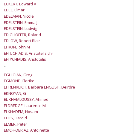
ECKERT, Edward A
EDEL, Elmar
EDELMAN, Nicole
EDELSTEIN, Emma J
EDELSTEIN, Ludwig
EDIGHOFFER, Roland
EDLOW, Robert Blair
EFRON, John M
EFTUCHIADIS, Aristotelis chr
EFTYCHIADIS, Aristotelis
...
EGHIGIAN, Greg
EGMOND, Florike
EHRENREICH, Barbara ENGLISH, Deirdre
EKNOYAN, G
EL KHAMLOUSSY, Ahmed
ELDREDGE, Laurence M
ELKHADEM, Hosam
ELLIS, Harold
ELMER, Peter
EMCH-DERIAZ, Antoinette