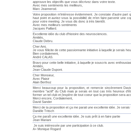
approuve les objectifs que vous décrivez dans votre texte.
Avec mes sentiments les meilleurs,
Marc Jeannerod.
Votre proposition m'intéresse évidemment. Je constate d'autre part qu
haut point et auriez-vous la possibilité de m'en faire parvenir une 
pour votre meeting. Je vous dis donc à très bientôt.
Avec mes meilleurs sentiments
Jacques Paillard.
Excellente idée du club d'histoire des neurosciences.
Amitiés,
Claude Debru.
Cher Ami,
Je vous félicite de cette passionnante initiative à laquelle je serais he
Bien cordialement,
André CALAS.
Bravo pour cette belle initiative, à laquelle je souscris avec enthousi
Amitiés,
Jean-Claude Dupont.
Cher Monsieur,
Avec Plaisir
Alain Berthoz
Merci beaucoup pour la proposition, et remercie sincèrement David d
membre "actif" du Club mais je serais en tout cas très heureux d'ê
former un tel club et j'espère de tout coeur que la proposition sera ac
Merci encore, Cordialement,
David Sander
Merci de ta proposition et ça me parait une excellente idée. Je serais
Danièle Tritsch
Ç
a me paraît une excellente idée. Je suis prêt à en faire partie
Jean Mariani
Je suis intéressée par une participation à ce club.
A+ Monique Rogard