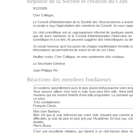
Réponse de la Société et création du Club
9/12/2005
Cher Collègue,
Le Conseil d'Administration de la Société des Neurosciences a examin
ce projet a reçu l'approbation des membres du Conseil. Je vous rappelle
Un club scientifique est un regroupement informel de quelques membr
que de leurs membres et le Conseil d'Administration n'intervient en
scientifique et à ce titre, ils peuvent suggérer des minicolloques ou
Je serais heureux qu'à l'occasion de chaque manifestation formelle ou
informations qui permettront de suivre la vie de ces clubs.
Veuillez croire, Cher Collègue, en mes sentiments très cordiaux.
Le Secrétaire Général
Jean-Philippe Pin
Réactions des membres fondateurs
Je soutiens naturellement avec le plus grand enthousiasme votre pro
Vous pouvez utiliser mon nom si cela vous peut être utile. Votre petit
réunions qui ont montré l'intérêt d'une telle proposition. La semaine
ce sens.
Très cordialement,
François Clarac.
Mon cher Barbara,
Bien sûr que je suis intéressé par votre club, d'autant que comme je
difficultés: je suis de plus en plus pris par l'Académie. En tout cas, ce
Amitiés,
Pierre Buser.
C'est une excellente initiative, qui répond à un réel besoin dans n