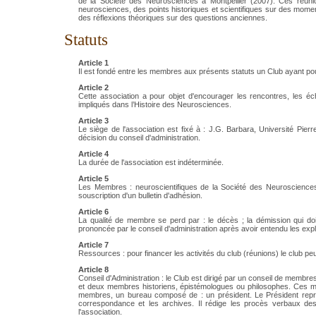
de la Société des Neurosciences à Montpellier (2007). Ces réunio
neurosciences, des points historiques et scientifiques sur des mom
des réflexions théoriques sur des questions anciennes.
Statuts
Article 1
Il est fondé entre les membres aux présents statuts un Club ayant pou
Article 2
Cette association a pour objet d'encourager les rencontres, les éch
impliqués dans l’Histoire des Neurosciences.
Article 3
Le siège de l'association est fixé à : J.G. Barbara, Université Pier
décision du conseil d'administration.
Article 4
La durée de l'association est indéterminée.
Article 5
Les Membres : neuroscientifiques de la Société des Neuroscience
souscription d'un bulletin d'adhésion.
Article 6
La qualité de membre se perd par : le décès ; la démission qui doit 
prononcée par le conseil d'administration après avoir entendu les ex
Article 7
Ressources : pour financer les activités du club (réunions) le club pe
Article 8
Conseil d'Administration : le Club est dirigé par un conseil de mem
et deux membres historiens, épistémologues ou philosophes. Ces memb
membres, un bureau composé de : un président. Le Président représe
correspondance et les archives. Il rédige les procès verbaux des
l'association.