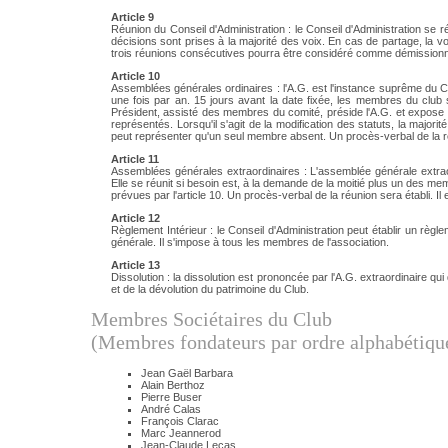
Article 9
Réunion du Conseil d'Administration : le Conseil d'Administration s
décisions sont prises à la majorité des voix. En cas de partage, la
trois réunions consécutives pourra être considéré comme démissionnai
Article 10
Assemblées générales ordinaires : l'A.G. est l'instance suprême du 
une fois par an. 15 jours avant la date fixée, les membres du club 
Président, assisté des membres du comité, préside l'A.G. et expose 
représentés. Lorsqu'il s'agit de la modification des statuts, la ma
peut représenter qu'un seul membre absent. Un procès-verbal de la réun
Article 11
Assemblées générales extraordinaires : L'assemblée générale extraordi
Elle se réunit si besoin est, à la demande de la moitié plus un des m
prévues par l'article 10. Un procès-verbal de la réunion sera établi. Il 
Article 12
Règlement Intérieur : le Conseil d'Administration peut établir un règl
générale. Il s'impose à tous les membres de l'association.
Article 13
Dissolution : la dissolution est prononcée par l'A.G. extraordinaire q
et de la dévolution du patrimoine du Club.
Membres Sociétaires du Club
(Membres fondateurs par ordre alphabétiqu
Jean Gaël Barbara
Alain Berthoz
Pierre Buser
André Calas
François Clarac
Marc Jeannerod
Jean-Claude Lecas