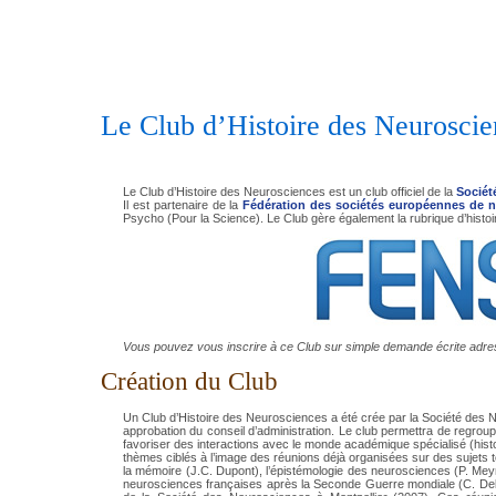
Le Club d’Histoire des Neuroscie
Le Club d’Histoire des Neurosciences est un club officiel de la
Sociét
Il est partenaire de la
Fédération des sociétés européennes de 
Psycho (Pour la Science). Le Club gère également la rubrique d’histoi
Vous pouvez vous inscrire à ce Club sur simple demande écrite adre
Création du Club
Un Club d’Histoire des Neurosciences a été crée par la Société des
approbation du conseil d’administration. Le club permettra de regro
favoriser des interactions avec le monde académique spécialisé (histo
thèmes ciblés à l’image des réunions déjà organisées sur des sujets te
la mémoire (J.C. Dupont), l’épistémologie des neurosciences (P. Meyran
neurosciences françaises après la Seconde Guerre mondiale (C. De