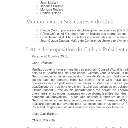
Jean Mariani
Jacques Paillard
Monique Rogard
Danièle Tritsch.
Membres « non Sociétaires » du Club
Claude Debru, professeur de philosophie des sciences (ENS U
Céline Chérici, ATER, chercheur en histoire des neuroscience
David Romand, ATER, chercheur en histoire des neuroscienc
Jean-Claude Dupont, Maître de Conférence Université d’Amiens
Lettre de proposition du Club au Président 
Paris, le 20 Octobre 2005,
Cher Président,
Veuillez trouver ci-joint en vue du très prochain Conseil d’Adminis
sein de la Société des Neurosciences. Comme vous le savez, je me 
Neurosciences en faisant partie du Comité de Rédaction. L’enthousia
jeunes dans ce domaine m’ont fait penser qu’un Club serait une b
épistémologues et philosophes nombreux à s’intéresser à ces pro
académique de troisième cycle en histoire des sciences en collab
Claude Dupont. Cette double appartenance me permet de coordonne
chercheurs en sciences humaines en vue d’organiser des journées de
demande de subvention. Toutes ces activités à l’initiative de la S
Neurosciences et des liens seront possibles avec l’International Soc
chaleureusement par avance pour l’attention que vous porterez à ce
Président, l’expression de mes salutations les plus respectueuses.
Jean-Gaël Barbara
CNRS UMR7102.