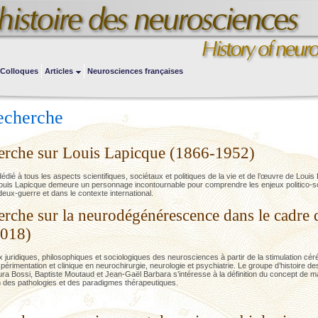
Colloques
Articles
Neurosciences françaises
echerche
rche sur Louis Lapicque (1866-1952)
é à tous les aspects scientifiques, sociétaux et politiques de la vie et de l’œuvre de Louis
ouis Lapicque demeure un personnage incontournable pour comprendre les enjeux politico-scie
eux-guerre et dans le contexte international.
rche sur la neurodégénérescence dans le cadre
2018)
 juridiques, philosophiques et sociologiques des neurosciences à partir de la stimulation cé
expérimentation et clinique en neurochirurgie, neurologie et psychiatrie. Le groupe d’histoir
ura Bossi, Baptiste Moutaud et Jean-Gaël Barbara s’intéresse à la définition du concept de 
on des pathologies et des paradigmes thérapeutiques.