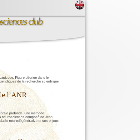
 Lapicque. Figure décriée dans le
ntifiques de la recherche scientifique
 de l’ANR
rébrale profonde, une méthode
e des neurosciences composé de Jean-
maladie neurodégénérative et ses enjeux