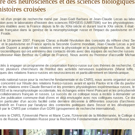
e des neurosciences et des sciences biologiques
histoires croisées
né d’un projet de recherche mené par Jean-Gaël Barbara et Jean-Claude Lecas au labor
tion avec le laboratoire d’histoire des sciences REHSEIS (UMR7596) sur les physiologistes
ions établies avec la France depuis la fin du XIXe siècle et durant tout le XXe siècle. Il étai
tale française dans la genèse de la neurophysiologie russe et l’impact du pavlovisme en
 Froide.
sé le 19 janvier 2007. François Clarac a étudié l’évolution des concepts du réflexe chez S
ov et le pavlovisme en France après la Seconde Guerre mondiale, Jean-Claude Lecas a pré
aude Dupont a analysé les relations entre la physiologie et la psychologie en Russie, de 
uroscientifiques qui ont entretenu des contacts étroits avec des équipes de recherche russes
ofesseur Alain Berthoz du Collège de France). Nous avons eu l’honneur d’accueillir Mich
cités à engager un programme de coopération franco-russe sur ces thèmes de recherche. G
ec plusieurs chercheurs de l’Institut des activités nerveuses supérieures (Marat Ioffe,
iques des relations franco-russes en neurosciences et particulièrement en biomécanique.
onds national russe pour la recherche fondamentale et du CNRS, nous avons organisé un col
concentré sur l’étude des relations franco-russes avant et après Pavlov et le rôle du pavlo
ur les relations entre Claude Bernard et les premiers physiologistes expérimentaux russes, le
’URSS et la neurophysiologie occidentale, les échanges entre Henri Poincaré et les précybernét
 collaborateurs français et russes. Le succès de ce colloque nous a incités à demander u
Une publication commune était d’ores et déjà envisagée avec nos collègues russes. Ce doma
n particulier d’un accès facilité cette dernière décennie à différentes sources d’archi
’intérêt en France par l’analyse des contextes politiques dans l’essor et les dévelo
é par le CNRS par création d’un GDRI (groupement de recherche international).
tre le CNRS, l’Université Pierre et Marie Curie, l’Université de la Méditerranée, le Collège 
s de Russie, la Fondation Russe pour la Recherche Fondamentale et l’Université Russe pour