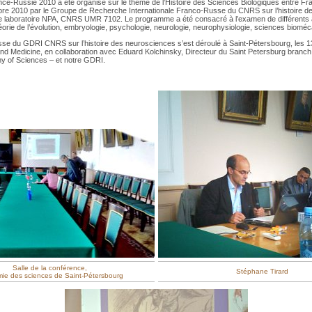
ance-Russie 2010 a été organisé sur le thème de l’Histoire des Sciences Biologiques entre Fra
mbre 2010 par le Groupe de Recherche Internationale Franco-Russe du CNRS sur l’histoire d
t le laboratoire NPA, CNRS UMR 7102. Le programme a été consacré à l’examen de différents
éorie de l’évolution, embryologie, psychologie, neurologie, neurophysiologie, sciences biom
e du GDRI CNRS sur l’histoire des neurosciences s’est déroulé à Saint-Pétersbourg, les 
d Medicine, en collaboration avec Eduard Kolchinsky, Directeur du Saint Petersburg branch In
y of Sciences – et notre GDRI.
Salle de la conférence,
Stéphane Tirard
ie des sciences de Saint-Pétersbourg