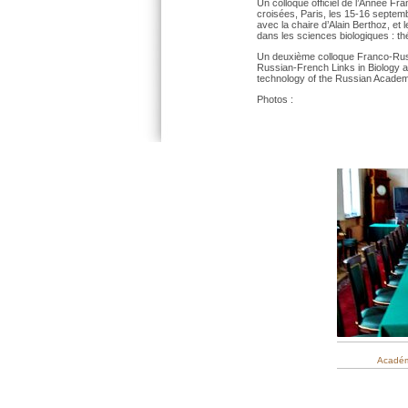
Un colloque officiel de l’Année Fr
croisées, Paris, les 15-16 septe
avec la chaire d’Alain Berthoz, e
dans les sciences biologiques : th
Un deuxième colloque Franco-Russ
Russian-French Links in Biology an
technology of the Russian Academ
Photos :
Académ