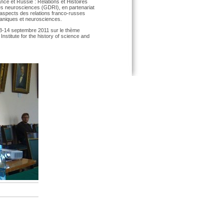
nce et Russie : Relations et Histoires
es neurosciences (GDRI), en partenariat
 aspects des relations franco-russes
écaniques et neurosciences.
13-14 septembre 2011 sur le thème
stitute for the history of science and