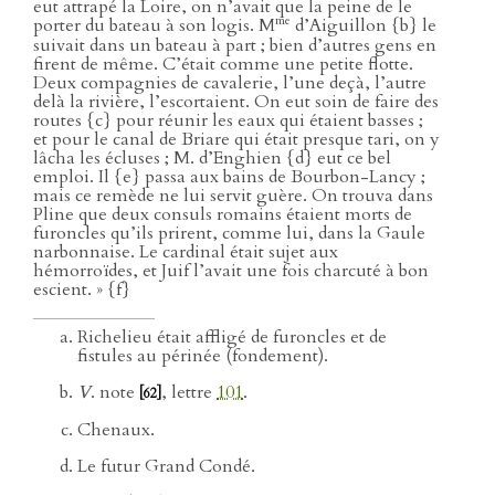
eut attrapé la Loire, on n’avait que la peine de le
me
porter du bateau à son logis. M
d’Aiguillon {b} le
suivait dans un bateau à part ; bien d’autres gens en
firent de même. C’était comme une petite flotte.
Deux compagnies de cavalerie, l’une deçà, l’autre
delà la rivière, l’escortaient. On eut soin de faire des
routes {c} pour réunir les eaux qui étaient basses ;
et pour le canal de Briare qui était presque tari, on y
lâcha les écluses ; M. d’Enghien {d} eut ce bel
emploi. Il {e} passa aux bains de Bourbon-Lancy ;
mais ce remède ne lui servit guère. On trouva dans
Pline que deux consuls romains étaient morts de
furoncles qu’ils prirent, comme lui, dans la Gaule
narbonnaise. Le cardinal était sujet aux
hémorroïdes, et Juif l’avait une fois charcuté à bon
escient. » {f}
Richelieu était affligé de furoncles et de
fistules au périnée (fondement).
V
. note
, lettre
101
.
[62]
Chenaux.
Le futur Grand Condé.