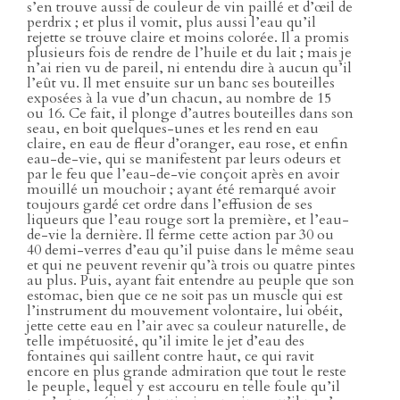
s’en trouve aussi de couleur de vin paillé et d’œil de
perdrix ; et plus il vomit, plus aussi l’eau qu’il
rejette se trouve claire et moins colorée. Il a promis
plusieurs fois de rendre de l’huile et du lait ; mais je
n’ai rien vu de pareil, ni entendu dire à aucun qu’il
l’eût vu. Il met ensuite sur un banc ses bouteilles
exposées à la vue d’un chacun, au nombre de 15
ou 16. Ce fait, il plonge d’autres bouteilles dans son
seau, en boit quelques-unes et les rend en eau
claire, en eau de fleur d’oranger, eau rose, et enfin
eau-de-vie, qui se manifestent par leurs odeurs et
par le feu que l’eau-de-vie conçoit après en avoir
mouillé un mouchoir ; ayant été remarqué avoir
toujours gardé cet ordre dans l’effusion de ses
liqueurs que l’eau rouge sort la première, et l’eau-
de-vie la dernière. Il ferme cette action par 30 ou
40 demi-verres d’eau qu’il puise dans le même seau
et qui ne peuvent revenir qu’à trois ou quatre pintes
au plus. Puis, ayant fait entendre au peuple que son
estomac, bien que ce ne soit pas un muscle qui est
l’instrument du mouvement volontaire, lui obéit,
jette cette eau en l’air avec sa couleur naturelle, de
telle impétuosité, qu’il imite le jet d’eau des
fontaines qui saillent contre haut, ce qui ravit
encore en plus grande admiration que tout le reste
le peuple, lequel y est accouru en telle foule qu’il