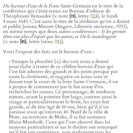
Du buveur d’eau de la Foire Saint-Germain
est le titre de la
conférence qui s’était tenue au Bureau d’adresse de
Théophraste Renaudot (
v
. note
, lettre
324
), le lundi
[15]
5 mars 1640. C’est aussi le titre de la réédition qu’en a donné
et publié Jeanne Mauret (Angers, Librairie ancienne, 1931),
en même temps que deux autres conférences :
Si les grosses
têtes ont plus d’esprit que les autres
, et
De la mandragore
(
v
. note
, lettre latine
351
).
[85]
Voici l’exposé des faits sur le buveur d’eau :
« Puisque la pluralité {a} des voix nous a donné
pour tâche à traiter de ce célèbre buveur d’eau qui
s’est fait admirer des grands et des petits presque par
toute la chrétienté, et naguère en notre cour et
durant tout le cours de la foire Saint-Germain, il est
à propos de commencer par le fait avant d’en
rechercher les causes. Ce personnage, de médiocre
stature, ayant la poitrine fort large, comme aussi le
visage et particulièrement le front, les yeux fort
grands, se dit être âgé de 60 ans, bien qu’il n’en
paraisse avoir qu’environ 40. Natif de la ville de
Note, au territoire de Malte, il se fait nommer
Blaise Manfredé. Ceux qui l’ont observé dans les
maisons particulières et sur le théâtre ont remarqué
qu’il fait son expérience, non seulement tous les