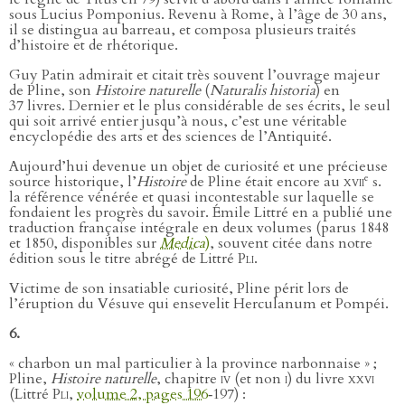
sous Lucius Pomponius. Revenu à Rome, à l’âge de 30 ans,
il se distingua au barreau, et composa plusieurs traités
d’histoire et de rhétorique.
Guy Patin admirait et citait très souvent l’ouvrage majeur
de Pline, son
Histoire naturelle
(
Naturalis historia
) en
37 livres. Dernier et le plus considérable de ses écrits, le seul
qui soit arrivé entier jusqu’à nous, c’est une véritable
encyclopédie des arts et des sciences de l’Antiquité.
Aujourd’hui devenue un objet de curiosité et une précieuse
e
source historique, l’
Histoire
de Pline était encore au
xvii
s.
la référence vénérée et quasi incontestable sur laquelle se
fondaient les progrès du savoir. Émile Littré en a publié une
traduction française intégrale en deux volumes (parus 1848
et 1850, disponibles sur
Medica
)
, souvent citée dans notre
édition sous le titre abrégé de Littré
Pli
.
Victime de son insatiable curiosité, Pline périt lors de
l’éruption du Vésuve qui ensevelit Herculanum et Pompéi.
6.
« charbon un mal particulier à la province narbonnaise » ;
Pline,
Histoire naturelle
, chapitre
iv
(et non
i
) du livre
xxvi
(Littré
Pli
,
volume 2, pages 196
‑197) :