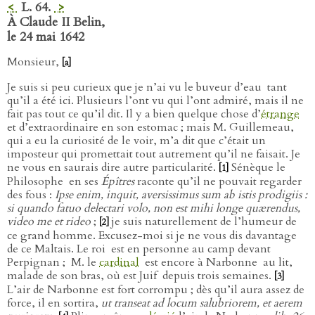
<
L. 64.
>
À Claude II Belin,
le 24 mai 1642
Monsieur,
[a]
Je suis si peu curieux que je n’ai vu le buveur d’eau
tant
qu’il a été ici. Plusieurs l’ont vu qui l’ont admiré, mais il ne
fait pas tout ce qu’il dit. Il y a bien quelque chose d’
étrange
et d’extraordinaire en son estomac ; mais M. Guillemeau,
qui a eu la curiosité de le voir, m’a dit que c’était un
imposteur qui promettait tout autrement qu’il ne faisait. Je
ne vous en saurais dire autre particularité.
Sénèque le
[1]
Philosophe
en ses
Épîtres
raconte qu’il ne pouvait regarder
des fous :
Ipse enim, inquit, aversissimus sum ab istis prodigiis :
si quando fatuo delectari volo, non est mihi longe quærendus,
video me et rideo
;
je suis naturellement de l’humeur de
[2]
ce grand homme. Excusez-moi si je ne vous dis davantage
de ce Maltais. Le roi
est en personne au camp devant
Perpignan ;
M. le
cardinal
est encore à Narbonne
au lit,
malade de son bras, où est Juif
depuis trois semaines.
[3]
L’air de Narbonne est fort corrompu ; dès qu’il aura assez de
force, il en sortira,
ut transeat ad locum salubriorem, et aerem