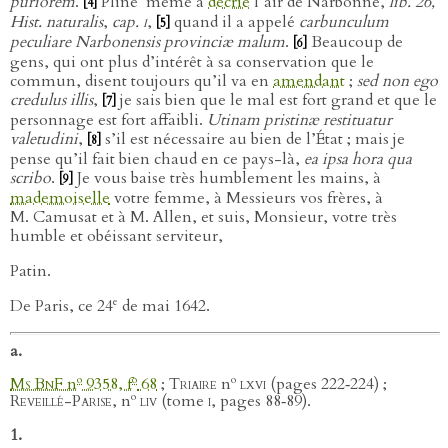
puriorem
.
Pline
même a
décrié
l’air de Narbonne,
lib. 26,
[4]
Hist. naturalis
,
cap.
i
,
quand il a appelé
carbunculum
[5]
peculiare Narbonensis provinciæ malum
.
Beaucoup de
[6]
gens, qui ont plus d’intérêt à sa conservation que le
commun, disent toujours qu’il va en
amendant
;
sed non ego
credulus illis
,
je sais bien que le mal est fort grand et que le
[7]
personnage est fort affaibli.
Utinam pristinæ restituatur
valetudini
,
s’il est nécessaire au bien de l’État ; mais je
[8]
pense qu’il fait bien chaud en ce pays-là,
ea ipsa hora qua
scribo
.
Je vous baise très humblement les mains, à
[9]
mademoiselle
votre femme, à Messieurs vos frères, à
M. Camusat et à M. Allen, et suis, Monsieur, votre très
humble et obéissant serviteur,
Patin.
e
De Paris, ce 24
de mai 1642.
a.
o
o
o
Ms BnF
n
9358, f
68
;
Triaire
n
lxvi
(pages 222‑224) ;
o
Reveillé-Parise
, n
liv
(tome
i
, pages 88‑89).
1.