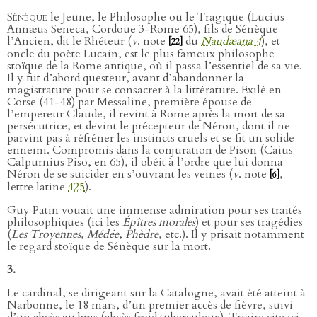
Sénèque
le Jeune, le Philosophe ou le Tragique (Lucius
Annæus Seneca, Cordoue 3-Rome 65), fils de Sénèque
l’Ancien, dit le Rhéteur (
v
. note
du
Naudæana 4
), et
[22]
oncle du poète Lucain, est le plus fameux philosophe
stoïque de la Rome antique, où il passa l’essentiel de sa vie.
Il y fut d’abord questeur, avant d’abandonner la
magistrature pour se consacrer à la littérature. Exilé en
Corse (41-48) par Messaline, première épouse de
l’empereur Claude, il revint à Rome après la mort de sa
persécutrice, et devint le précepteur de Néron, dont il ne
parvint pas à réfréner les instincts cruels et se fit un solide
ennemi. Compromis dans la conjuration de Pison (Caius
Calpurnius Piso, en 65), il obéit à l’ordre que lui donna
Néron de se suicider en s’ouvrant les veines (
v
. note
,
[6]
lettre latine
425
).
Guy Patin vouait une immense admiration pour ses traités
philosophiques (ici les
Épîtres morales
) et pour ses tragédies
(
Les Troyennes
,
Médée
,
Phèdre
, etc.). Il y prisait notamment
le regard stoïque de Sénèque sur la mort.
3.
Le cardinal, se dirigeant sur la Catalogne, avait été atteint à
Narbonne, le 18 mars, d’un premier accès de fièvre, suivi
d’un abcès au bras (abcès froid tuberculeux). Triaire cite ici