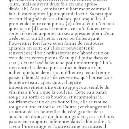
jours, mais souvent deux fois en une après-
dînée. {b} Aussi, vomissant si librement comme il
fait, il est toujours à jeun quand il veut. Sa pratique
est fort éloignée de ses affiches, par lesquelles il
promet de boire cent pintes {c} d’eau, et il n’en boit
que quatre {d} sans la rendre ; ce qu’il fait en cette
sorte : il se fait apporter un seau presque plein d’eau
tiède, et 15 ou 20 petits verres ou fioles ayant
l’ouverture fort large et en forme de ventouses
aplanies en sorte qu’elles se peuvent tenir
renversées ; il boit ordinairement d’abord deux ou
trois de ces verres pleins d’eau qu’il puise dans ce
seau, s’étant lavé la bouche pour montrer qu’il n’a
rien entre les dents, puis se met à discourir en
italien quelque demi-quart d’heure ; lequel temps
passé, il boit 23 ou 24 de ces verres, qu’il puise dans
le même seau ; après quoi, il rejette
impétueusement une eau rouge et qui semble du
vin, mais n’en a que la couleur. Cette eau paraît
rouge au sortir de sa bouche, et néanmoins la
soufflant en deux de ses bouteilles, elle se trouve
rouge en une et rousse en l’autre ; et changeant la
situation de ses bouteilles du côté gauche de sa
bouche au droit, et du droit au gauche, ces couleurs
paraissent toujours différentes dans la bouteille ; à
savoir l’une rouge et l’autre citrine ou rousse. Il