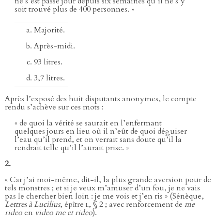
ne s’est passé jour depuis six semaines qu’il ne s’y
soit trouvé plus de 400 personnes. »
Majorité.
Après-midi.
93 litres.
3,7 litres.
Après l’exposé des huit disputants anonymes, le compte
rendu s’achève sur ces mots :
« de quoi la vérité se saurait en l’enfermant
quelques jours en lieu où il n’eût de quoi déguiser
l’eau qu’il prend, et on verrait sans doute qu’il la
rendrait telle qu’il l’aurait prise. »
2.
« Car j’ai moi-même, dit-il, la plus grande aversion pour de
tels monstres ; et si je veux m’amuser d’un fou, je ne vais
pas le chercher bien loin : je me vois et j’en ris » (Sénèque,
Lettres à Lucilius
, épître
l
, § 2 ; avec renforcement de
me
rideo
en
video me et rideo
).