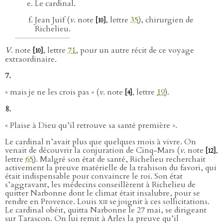
Le cardinal.
Jean Juif (
v
. note
, lettre
35
), chirurgien de
[10]
Richelieu.
V
. note
, lettre
71
, pour un autre récit de ce voyage
[10]
extraordinaire.
7.
« mais je ne les crois pas » (
v
. note
, lettre
19
).
[4]
8.
« Plaise à Dieu qu’il retrouve sa santé première ».
Le cardinal n’avait plus que quelques mois à vivre. On
venait de découvrir la conjuration de Cinq-Mars (
v
. note
,
[12]
lettre
65
). Malgré son état de santé, Richelieu recherchait
activement la preuve matérielle de la trahison du favori, qui
était indispensable pour convaincre le roi. Son état
s’aggravant, les médecins conseillèrent à Richelieu de
quitter Narbonne dont le climat était insalubre, pour se
rendre en Provence. Louis
xiii
se joignit à ces sollicitations.
Le cardinal obéit, quitta Narbonne le 27 mai, se dirigeant
sur Tarascon. On lui remit à Arles la preuve qu’il