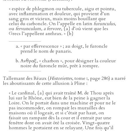
« espèce de phlegmon ou tubercule, aigu et pointu,
avec inflammation et douleur, qui provient d’un
sang gros et vicieux, mais moins bouillant que
celui du carboncle. On l’appelle en latin
furunculus
,
ou
fervunculum
,
a fervore
, {a} d’où vient que les
Grecs l’appellent anthrax. » {b}
« par effervescence » ; au doigt, le furoncle
prend le nom de panaris.
Ανθραξ, « charbon », pour désigner la couleur
noire du furoncle mûr, prêt à rompre.
Tallemant des Réaux (
Historiettes
, tome
i
, page 286) a narré
les aboutissants de cette allusion à Pline :
« Le cardinal, {a} qui avait traîné M. de Thou après
lui sur le Rhône, eut bien de la peine à gagner la
Loire. On le portait dans une machine et pour ne le
pas incommoder, on rompait les murailles des
maisons où il logeait, et si c’était par haut, on
faisait un rampant dès la cour et il entrait par une
fenêtre dont on avait ôté la croisée. Vingt-quatre
hommes le portaient en se relayant. Une fois qu’il