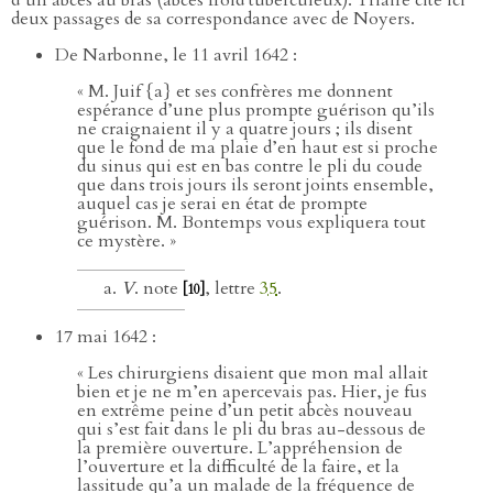
deux passages de sa correspondance avec de Noyers.
De Narbonne, le 11 avril 1642 :
« M. Juif {a} et ses confrères me donnent
espérance d’une plus prompte guérison qu’ils
ne craignaient il y a quatre jours ; ils disent
que le fond de ma plaie d’en haut est si proche
du sinus qui est en bas contre le pli du coude
que dans trois jours ils seront joints ensemble,
auquel cas je serai en état de prompte
guérison. M. Bontemps vous expliquera tout
ce mystère. »
V
. note
, lettre
35
.
[10]
17 mai 1642 :
« Les chirurgiens disaient que mon mal allait
bien et je ne m’en apercevais pas. Hier, je fus
en extrême peine d’un petit abcès nouveau
qui s’est fait dans le pli du bras au-dessous de
la première ouverture. L’appréhension de
l’ouverture et la difficulté de la faire, et la
lassitude qu’a un malade de la fréquence de