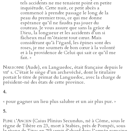
tels accidents ne me tenaient point en petite
inquiétude. Cette nuit, ce petit abcès a
commencé à prendre passage le long de la
peau du premier trou, ce qui me donne
espérance qu’il ne faudra pas jouer du
couteau. Je vous assure que sans la grâce de
Dieu, la longueur et les accidents d’un si
fâcheux mal m’ôtaient tout cœur. Mais
considérant qu’à l’égard, les épines sont des
roses, je me soumets de bon cœur à la volonté
et à la providence de Celui qui sait ce qu’il me
fait. »
Narbonne
(Aude), en Languedoc, était française depuis le
e
viii
s. C’était le siège d’un archevêché, dont le titulaire
portait le titre de primat du Languedoc, avec la charge de
président-né des états de cette province.
4.
« pour gagner un lieu plus salubre et un air plus pur. »
5.
Pline l’Ancien
(Caius Plinius Secundus, né à Côme, sous le
règne de Tibère en 23, mort à Stabies, près de Pompéi, sous
le règne de Titus en 79) servit d’abord dans l’armée romaine