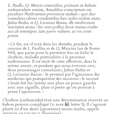
L. Paullo, Q. Marcio censoribus, primum in Italiam
carbunculum venisse, Annalibus conscriptum est,
peculiare Narbonensis provinciæ malum : quo duo
consulares obiere condentibus hæc nobis eodem anno,
Julius Rufus, et Q. Lecanius Bassus, ille medicorum
inscientia sectus : hic vero pollice lævæ manus evulso
acu ab semetipso, tam parvo vulnere, ut vix cerni
potest
.
« Ce fut, est-il écrit dans les
Annales
, pendant la
censure de L. Paullus et de Q. Marcius (an de Rome
590), que parut pour la première fois en Italie le
charbon, maladie particulière à la province
narbonnaise. Il est mort de cette affection, dans la
même année, et pendant que nous écrivons ceci,
deux personnages consulaires, Julius Rufus et
Q. Lecanius Bassus : le premier par l’ignorance des
médecins qui pratiquèrent des incisions ; le second
s’étant fait lui-même une plaie au pouce gauche
avec une aiguille, plaie si petite qu’on pouvait à
peine l’apercevoir. »
Charbon (
carbunculus
) était une dénomination réservée au
bubon pesteux compliqué (
v
. note
, lettre
5
). Il s’agissait
[6]
plutôt ici d’un abcès (apostume) moins malin, appelé
anthrax
ou
furoncle
(Furetière) :