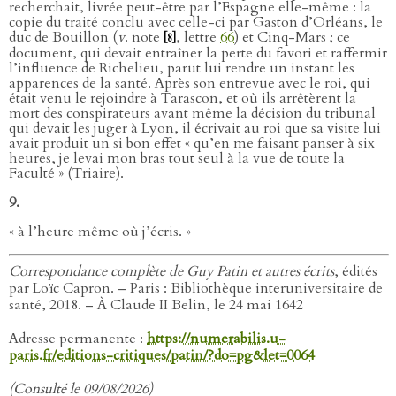
recherchait, livrée peut-être par l’Espagne elle-même : la
copie du traité conclu avec celle-ci par Gaston d’Orléans, le
duc de Bouillon (
v
. note
, lettre
66
) et Cinq-Mars ; ce
[8]
document, qui devait entraîner la perte du favori et raffermir
l’influence de Richelieu, parut lui rendre un instant les
apparences de la santé. Après son entrevue avec le roi, qui
était venu le rejoindre à Tarascon, et où ils arrêtèrent la
mort des conspirateurs avant même la décision du tribunal
qui devait les juger à Lyon, il écrivait au roi que sa visite lui
avait produit un si bon effet « qu’en me faisant panser à six
heures, je levai mon bras tout seul à la vue de toute la
Faculté » (Triaire).
9.
« à l’heure même où j’écris. »
Correspondance complète de Guy Patin et autres écrits
, édités
par Loïc Capron. – Paris : Bibliothèque interuniversitaire de
santé, 2018. – À Claude II Belin, le 24 mai 1642
Adresse permanente :
https://numerabilis.u-
paris.fr/editions-critiques/patin/?do=pg&let=0064
(Consulté le 09/08/2026)