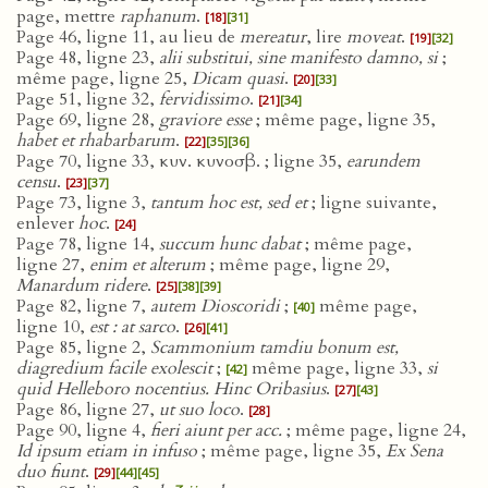
page, mettre
raphanum
.
[18]
[31]
Page 46, ligne 11, au lieu de
mereatur
, lire
moveat
.
[19]
[32]
Page 48, ligne 23,
alii substitui, sine manifesto damno, si
;
même page, ligne 25,
Dicam quasi
.
[20]
[33]
Page 51, ligne 32,
fervidissimo
.
[21]
[34]
Page 69, ligne 28,
graviore esse
; même page, ligne 35,
habet et rhabarbarum
.
[22]
[35]
[36]
Page 70, ligne 33, κυν. κυνοσβ. ; ligne 35,
earundem
censu
.
[23]
[37]
Page 73, ligne 3,
tantum hoc est, sed et
; ligne suivante,
enlever
hoc
.
[24]
Page 78, ligne 14,
succum hunc dabat
; même page,
ligne 27,
enim et alterum
; même page, ligne 29,
Manardum ridere
.
[25]
[38]
[39]
Page 82, ligne 7,
autem Dioscoridi
;
même page,
[40]
ligne 10,
est : at sarco
.
[26]
[41]
Page 85, ligne 2,
Scammonium tamdiu bonum est,
diagredium facile exolescit
;
même page, ligne 33,
si
[42]
quid Helleboro nocentius. Hinc Oribasius
.
[27]
[43]
Page 86, ligne 27,
ut suo loco
.
[28]
Page 90, ligne 4,
fieri aiunt per acc.
; même page, ligne 24,
Id ipsum etiam in infuso
; même page, ligne 35,
Ex Sena
duo fiunt
.
[29]
[44]
[45]