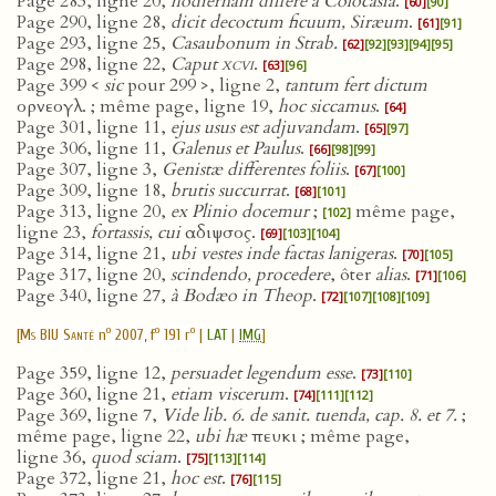
Page 283, ligne 20,
hodiernam differe a Colocasia
.
[60]
[90]
Page 290, ligne 28,
dicit decoctum ficuum, Siræum
.
[61]
[91]
Page 293, ligne 25,
Casaubonum in Strab.
[62]
[92]
[93]
[94]
[95]
Page 298, ligne 22,
Caput
xcvi
.
[63]
[96]
Page 399 <
sic
pour 299 >, ligne 2,
tantum fert dictum
ορνεογλ. ; même page, ligne 19,
hoc siccamus
.
[64]
Page 301, ligne 11,
ejus usus est adjuvandam
.
[65]
[97]
Page 306, ligne 11,
Galenus et Paulus
.
[66]
[98]
[99]
Page 307, ligne 3,
Genistæ differentes foliis
.
[67]
[100]
Page 309, ligne 18,
brutis succurrat
.
[68]
[101]
Page 313, ligne 20,
ex Plinio docemur
;
même page,
[102]
ligne 23,
fortassis, cui
αδιψσος.
[69]
[103]
[104]
Page 314, ligne 21,
ubi vestes inde factas lanigeras
.
[70]
[105]
Page 317, ligne 20,
scindendo, procedere
, ôter
alias
.
[71]
[106]
Page 340, ligne 27,
à Bodæo in Theop
.
[72]
[107]
[108]
[109]
o
o
o
[
Ms BIU Santé
n
2007, f
191 r
|
LAT
|
IMG
]
Page 359, ligne 12,
persuadet legendum esse
.
[73]
[110]
Page 360, ligne 21,
etiam viscerum
.
[74]
[111]
[112]
Page 369, ligne 7,
Vide lib. 6. de sanit. tuenda, cap. 8. et 7.
;
même page, ligne 22,
ubi hæ
πευκι ; même page,
ligne 36,
quod sciam
.
[75]
[113]
[114]
Page 372, ligne 21,
hoc est
.
[76]
[115]