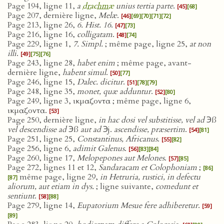
Page 194, ligne 11,
a
drachmæ
unius tertia parte
.
[45]
[68]
Page 207, dernière ligne,
Melæ
.
[46]
[69]
[70]
[71]
[72]
Page 213, ligne 26,
6. Hist. 16
.
[47]
[73]
Page 216, ligne 16,
colligatam
.
[48]
[74]
Page 229, ligne 1,
7. Simpl.
; même page, ligne 25,
at non
illi
.
[49]
[75]
[76]
Page 243, ligne 28,
habet enim
; même page, avant-
dernière ligne,
habent simul
.
[50]
[77]
Page 246, ligne 15,
Dalec. dicitur
.
[51]
[78]
[79]
Page 248, ligne 35,
monet, quæ adduntur
.
[52]
[80]
Page 249, ligne 3, ικμαζοντα ; même page, ligne 6,
ικμαζοντα.
[53]
Page 250, dernière ligne,
in hac dosi vel substitisse, vel ad
℈ß
vel descendisse ad
℈ß
aut ad
℈j.
ascendisse, præsertim
.
[54]
[81]
Page 251, ligne 25,
Constantinus, Africanus
.
[55]
[82]
Page 256, ligne 6,
adimit Galenus
.
[56]
[83]
[84]
Page 260, ligne 17,
Melopepones aut Melones
.
[57]
[85]
Page 272, lignes 11 et 12,
Sandaracam et Colophoniam
;
[86]
même page, ligne 29,
in Hetruria, rustici, in defectu
[87]
aliorum, aut etiam in dys.
; ligne suivante,
comedunt et
sentiunt
.
[58]
[88]
Page 279, ligne 14,
Eupatorium Mesue fere adhiberetur
.
[59]
[89]