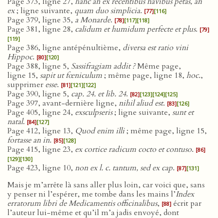
Page 373, ligne 27,
hanc an ex recentibus navibus petas, an
ex
; ligne suivante,
quam duo simplicia
.
[77]
[116]
Page 379, ligne 35,
a Monarde
.
[78]
[117]
[118]
Page 381, ligne 28,
calidum et humidum perfecte et plus
.
[79]
[119]
Page 386, ligne antépénultième,
diversa est ratio vini
Hippoc
.
[80]
[120]
Page 388, ligne 5,
Sassifragiam addit ?
Même page,
ligne 15,
sapit ut fœniculum
; même page, ligne 18,
hoc.
,
supprimer
esse
.
[81]
[121]
[122]
Page 390, ligne 5,
cap. 24. et lib. 24
.
[82]
[123]
[124]
[125]
Page 397, avant-dernière ligne,
nihil aliud est
.
[83]
[126]
Page 405, ligne 24,
exsculpseris
; ligne suivante,
sunt et
natal
.
[84]
[127]
Page 412, ligne 13,
Quod enim illi
; même page, ligne 15,
fortasse an in
.
[85]
[128]
Page 415, ligne 23,
ex cortice radicum cocto et contuso
.
[86]
[129]
[130]
Page 423, ligne 10,
non ex l. c. tantum, sed ex cap
.
[87]
[131]
Mais je m’arrête là sans aller plus loin, car voici que, sans
y penser ni l’espérer, me tombe dans les mains l’
Index
erratorum libri de Medicamentis officinalibus
,
écrit par
[88]
l’auteur lui-même et qu’il m’a jadis envoyé, dont