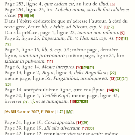
Page 253, ligne 4,
quæ eadem est
, au lieu de
illud
.
[6]
Page 254, ligne 25, lire
Lobelio nimia, satis illi fuit calidas et
siccas
.
[7]
[15]
[16]
Dans l’épître dédicatoire que m’adresse l’auteur, à côté du
texte grec, écrire
lib.
v
Ethic. ad Nicom. cap. 9
.
[8]
[17]
Dans la préface, page 1, ligne 22,
tantum non infinito
.
[9]
Page 2, ligne 25,
Imperatum, lib.
v
. Hist. nat. cap. 41
.
[10]
[18]
[19]
Page 3, ligne 15,
lib. 6. cap. 33
; même page, dernière
ligne,
vomitum provocaturo
; même page, ligne 24, lire
fatiscat in pulverem
.
[11]
Page 6, ligne 14,
Mesue interpres
.
[12]
[20]
[21]
Page 13, ligne 2,
Atqui
, ligne 4,
delet Anguillara
;
[22]
même page, ligne 35,
Purgantibus, utrobique est
.
[13]
[23]
[24]
[25]
Page 14, antépénultième ligne, απο του βρυω.
[14]
[26]
Page 30, ligne 4,
Teüfels Kopf
; même page, ligne 33,
inverser
gr. vj.
et
se numquam
.
[15]
[27]
[28]
o
o
o
[
Ms BIU Santé
n
2007, f
190 v
|
LAT
|
IMG
]
Page 31, ligne 19,
Coxis apposita
.
[16]
[29]
Page 39, ligne 19,
alii alio divertunt
.
[17]
[30]
Page 42, ligne 12, remplacer
vigorat
par
acuit
; même