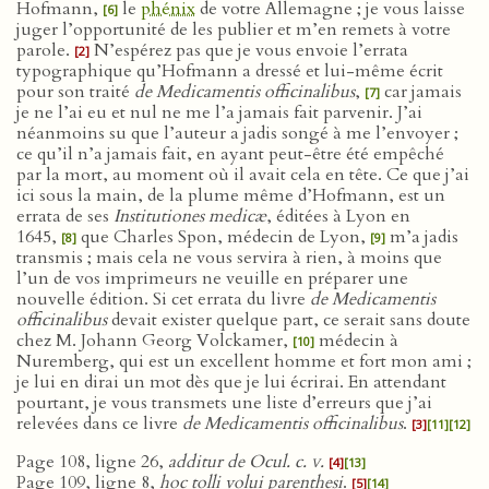
Hofmann,
le
phénix
de votre Allemagne ; je vous laisse
[6]
juger l’opportunité de les publier et m’en remets à votre
parole.
N’espérez pas que je vous envoie l’errata
[2]
typographique qu’Hofmann a dressé et lui-même écrit
pour son traité
de Medicamentis officinalibus
,
car jamais
[7]
je ne l’ai eu et nul ne me l’a jamais fait parvenir. J’ai
néanmoins su que l’auteur a jadis songé à me l’envoyer ;
ce qu’il n’a jamais fait, en ayant peut-être été empêché
par la mort, au moment où il avait cela en tête. Ce que j’ai
ici sous la main, de la plume même d’Hofmann, est un
errata de ses
Institutiones medicæ
, éditées à Lyon en
1645,
que Charles Spon, médecin de Lyon,
m’a jadis
[8]
[9]
transmis ; mais cela ne vous servira à rien, à moins que
l’un de vos imprimeurs ne veuille en préparer une
nouvelle édition. Si cet errata du livre
de Medicamentis
officinalibus
devait exister quelque part, ce serait sans doute
chez M. Johann Georg Volckamer,
médecin à
[10]
Nuremberg, qui est un excellent homme et fort mon ami ;
je lui en dirai un mot dès que je lui écrirai. En attendant
pourtant, je vous transmets une liste d’erreurs que j’ai
relevées dans ce livre
de Medicamentis officinalibus
.
[3]
[11]
[12]
Page 108, ligne 26,
additur de Ocul. c.
v
.
[4]
[13]
Page 109, ligne 8,
hoc tolli volui parenthesi
.
[5]
[14]