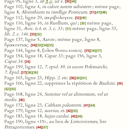
Page 95, ligne 3,
ab
℥ ij.
ad v
.
[30]
[46]
Page 102, ligne 4,
in calore autem subsistere
; même page,
ligne 8,
Absinthium tu intellige Ponticum
.
[31]
[47]
[48]
Page 112, ligne 29, ακριβολογειν.
[32]
[49]
Page 116, ligne 16,
in Ruellium, qui
;
même page,
[50]
ligne 31,
Avic. 6.4. tr. 3. c. 33
;
même page, ligne 33,
[51]
lib. 2. c. 146
.
[33]
[52]
Page 137, ligne 5,
Aaron
; même page, ligne 8,
δρακοντιας.
[34]
[53]
[54]
[55]
Page 144, ligne 8, ξυλον θυινω εοικος.
[35]
[56]
[57]
Page 154, ligne 18,
Caput 33
; page 156, ligne 3,
Caput 34
.
[36]
Page 159, ligne 12,
7. epid. 89. in uxore Polemarchi,
7. Epid
.
[37]
[58]
[59]
Page 163, ligne 23,
Hipp. 2. etc
.
[38]
[60]
[61]
Page 166, ligne 22, supprimer la répétition de
Bauhini
.
[39]
[62]
[63]
Page 168, ligne 24,
Sumitur vel ut alimentum, vel ut
medic
.
[40]
Page 172, ligne 23,
Caltham palustrem
.
[41]
[64]
Page 179, ligne 12,
suavius, et
.
[42]
[65]
Page 183, ligne 18,
hujus cardui
.
[43]
[66]
Page 190, ligne <15>, au lieu de
Lemovicenses
, lire
Petragoricenses
.
[44]
[67]