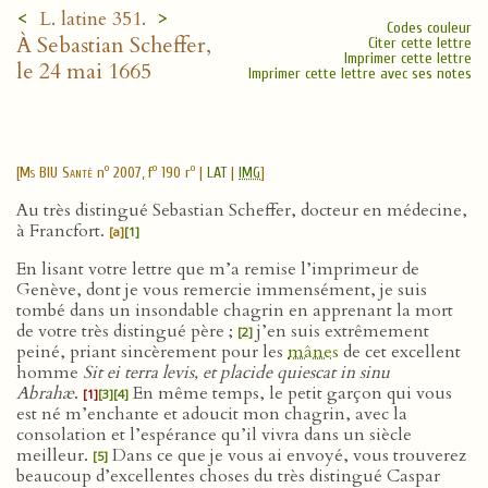
<
>
L. latine 351.
Codes couleur
À Sebastian Scheffer,
Citer cette lettre
Imprimer cette lettre
le 24 mai 1665
Imprimer cette lettre avec ses notes
o
o
o
[
Ms BIU Santé
n
2007, f
190 r
|
LAT
|
IMG
]
Au très distingué Sebastian Scheffer, docteur en médecine,
à Francfort.
[a]
[1]
En lisant votre lettre que m’a remise l’imprimeur de
Genève, dont je vous remercie immensément, je suis
tombé dans un insondable chagrin en apprenant la mort
de votre très distingué père ;
j’en suis extrêmement
[2]
peiné, priant sincèrement pour les
mânes
de cet excellent
homme
Sit ei terra levis, et placide quiescat in sinu
Abrahæ
.
En même temps, le petit garçon qui vous
[1]
[3]
[4]
est né m’enchante et adoucit mon chagrin, avec la
consolation et l’espérance qu’il vivra dans un siècle
meilleur.
Dans ce que je vous ai envoyé, vous trouverez
[5]
beaucoup d’excellentes choses du très distingué Caspar