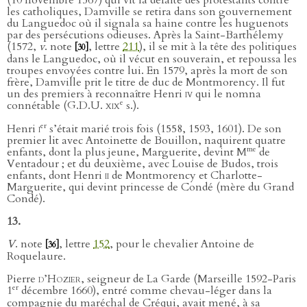
(10 novembre 1567) qui vit la défaite des protestants contre
les catholiques, Damville se retira dans son gouvernement
du Languedoc où il signala sa haine contre les huguenots
par des persécutions odieuses. Après la Saint-Barthélemy
(1572,
v
. note
, lettre
211
), il se mit à la tête des politiques
[30]
dans le Languedoc, où il vécut en souverain, et repoussa les
troupes envoyées contre lui. En 1579, après la mort de son
frère, Damville prit le titre de duc de Montmorency. Il fut
un des premiers à reconnaître Henri
iv
qui le nomna
e
connétable (G.D.U.
xix
s.).
er
Henri
i
s’était marié trois fois (1558, 1593, 1601). De son
premier lit avec Antoinette de Bouillon, naquirent quatre
me
enfants, dont la plus jeune, Marguerite, devint M
de
Ventadour ; et du deuxième, avec Louise de Budos, trois
enfants, dont Henri
ii
de Montmorency et Charlotte-
Marguerite, qui devint princesse de Condé (mère du Grand
Condé).
13.
V
. note
, lettre
152
, pour le chevalier Antoine de
[36]
Roquelaure.
Pierre
d’Hozier,
seigneur de La Garde (Marseille 1592-Paris
er
1
décembre 1660), entré comme chevau-léger dans la
compagnie du maréchal de Créqui, avait mené, à sa