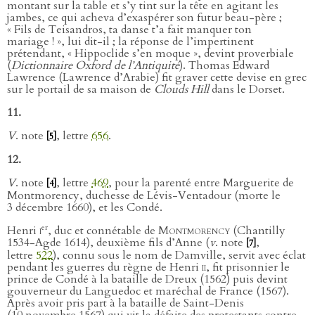
montant sur la table et s’y tint sur la tête en agitant les
jambes, ce qui acheva d’exaspérer son futur beau-père ;
« Fils de Teisandros, ta danse t’a fait manquer ton
mariage ! », lui dit-il ; la réponse de l’impertinent
prétendant, « Hippoclide s’en moque », devint proverbiale
(
Dictionnaire Oxford de l’Antiquité
). Thomas Edward
Lawrence (Lawrence d’Arabie) fit graver cette devise en grec
sur le portail de sa maison de
Clouds Hill
dans le Dorset.
11.
V
. note
, lettre
656
.
[5]
12.
V
. note
, lettre
469
, pour la parenté entre Marguerite de
[4]
Montmorency, duchesse de Lévis-Ventadour (morte le
3 décembre 1660), et les Condé.
er
Henri
i
, duc et connétable de
Montmorency
(Chantilly
1534-Agde 1614), deuxième fils d’Anne (
v
. note
,
[7]
lettre
522
), connu sous le nom de Damville, servit avec éclat
pendant les guerres du règne de Henri
ii
, fit prisonnier le
prince de Condé à la bataille de Dreux (1562) puis devint
gouverneur du Languedoc et maréchal de France (1567).
Après avoir pris part à la bataille de Saint-Denis