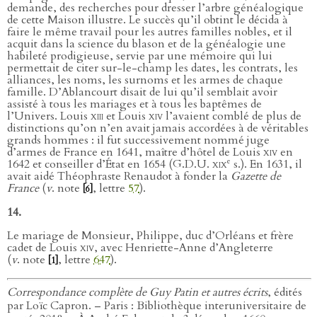
demande, des recherches pour dresser l’arbre généalogique
de cette Maison illustre. Le succès qu’il obtint le décida à
faire le même travail pour les autres familles nobles, et il
acquit dans la science du blason et de la généalogie une
habileté prodigieuse, servie par une mémoire qui lui
permettait de citer sur-le-champ les dates, les contrats, les
alliances, les noms, les surnoms et les armes de chaque
famille. D’Ablancourt disait de lui qu’il semblait avoir
assisté à tous les mariages et à tous les baptêmes de
l’Univers. Louis
xiii
et Louis
xiv
l’avaient comblé de plus de
distinctions qu’on n’en avait jamais accordées à de véritables
grands hommes : il fut successivement nommé juge
d’armes de France en 1641, maître d’hôtel de Louis
xiv
en
e
1642 et conseiller d’État en 1654 (G.D.U.
xix
s.). En 1631, il
avait aidé Théophraste Renaudot à fonder la
Gazette de
France
(
v
. note
, lettre
57
).
[6]
14.
Le mariage de Monsieur, Philippe, duc d’Orléans et frère
cadet de Louis
xiv
, avec Henriette-Anne d’Angleterre
(
v
. note
, lettre
647
).
[1]
Correspondance complète de Guy Patin et autres écrits
, édités
par Loïc Capron. – Paris : Bibliothèque interuniversitaire de