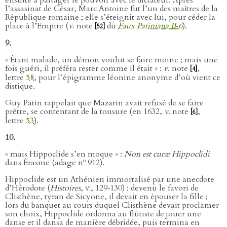
l’assasinat de César, Marc Antoine fut l’un des maîtres de la
République romaine ; elle s’éteignit avec lui, pour céder la
place à l’Empire (
v
. note
du
Faux Patiniana II‑6
).
[52]
9.
« Étant malade, un démon voulut se faire moine ; mais une
fois guéri, il préféra rester comme il était » :
v
. note
,
[4]
lettre
58
, pour l’épigramme léonine anonyme d’où vient ce
distique.
Guy Patin rappelait que Mazarin avait refusé de se faire
prêtre, se contentant de la tonsure (en 1632,
v
. note
,
[6]
lettre
53
).
10.
« mais Hippoclide s’en moque » :
Non est curæ Hippoclidi
o
dans Érasme (adage n
912).
Hippoclide est un Athénien immortalisé par une anecdote
d’Hérodote (
Histoires
,
vi
, 129‑130) : devenu le favori de
Clisthène, tyran de Sicyone, il devait en épouser la fille ;
lors du banquet au cours duquel Clisthène devait proclamer
son choix, Hippoclide ordonna au flûtiste de jouer une
danse et il dansa de manière débridée, puis termina en