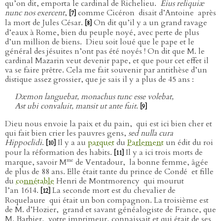
qu’on dit, emporta le cardinal de Richelieu.
Eius reliquiæ
nunc nos exercent
,
comme Cicéron
disait d’Antoine
après
[7]
la mort de Jules César.
On dit qu’il y a un grand ravage
[8]
d’eaux à Rome, bien du peuple noyé, avec perte de plus
d’un million de biens.
Dieu soit loué que le pape et le
général des jésuites n’ont pas été noyés ! On dit que M. le
cardinal Mazarin veut devenir pape, et que pour cet effet il
va se faire prêtre. Cela me fait souvenir par antithèse d’un
distique assez grossier, que je sais il y a plus de 45 ans :
Dæmon languebat, monachus tunc esse volebat,
Ast ubi convaluit, mansit ut ante fuit
.
[9]
Dieu nous envoie la paix et du pain,
qui est ici bien cher et
qui fait bien crier les pauvres gens,
sed nulla cura
Hippoclidi
.
Il y a au
parquet
du
Parlement
un édit du roi
[10]
pour la réformation des habits.
Il y a ici trois morts de
[11]
me
marque, savoir M
de Ventadour,
la bonne femme, âgée
de plus de 88 ans. Elle était tante du prince de Condé
et fille
du
connétable
Henri de Montmorency
qui mourut
l’an 1614.
La seconde mort est du chevalier de
[12]
Roquelaure
qui était un bon compagnon. La troisième est
de M. d’Hozier,
grand et savant généalogiste de France, que
M. Barbier,
votre imprimeur, connaissait et qui était de ses