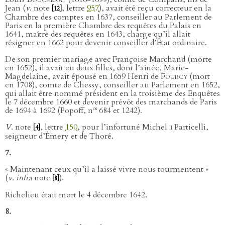
Jean (
v
. note
, lettre
957
), avait été reçu correcteur en la
[12]
Chambre des comptes en 1637, conseiller au Parlement de
Paris en la première Chambre des requêtes du Palais en
1641, maître des requêtes en 1643, charge qu’il allait
résigner en 1662 pour devenir conseiller d’État ordinaire.
De son premier mariage avec Françoise Marchand (morte
en 1652), il avait eu deux filles, dont l’aînée, Marie-
Magdelaine, avait épousé en 1659 Henri de
Fourcy
(mort
en 1708), comte de Chessy, conseiller au Parlement en 1652,
qui allait être nommé président en la troisième des Enquêtes
le 7 décembre 1660 et devenir prévôt des marchands de Paris
os
de 1694 à 1692 (Popoff, n
684 et 1242).
V
. note
, lettre
150
, pour l’infortuné Michel
ii
Particelli,
[4]
seigneur d’Émery et de Thoré.
7.
« Maintenant ceux qu’il a laissé vivre nous tourmentent »
(
v. infra
note
).
[8]
Richelieu était mort le 4 décembre 1642.
8.