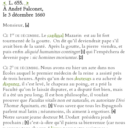
<
L. 655.
>
À André Falconet,
le 3 décembre 1660
Monsieur,
[a]
er
Ce 1
de décembre
. Le
cardinal
Mazarin
est au lit fort
tourmenté de la goutte.
On dit qu’il deviendrait pape s’il
avait bien de la santé.
Après la goutte, la pierre
viendra, et
puis enfin
aliquid humanitus continget
qui l’empêchera de
[1]
devenir pape :
sic homines moriuntur
.
[2]
d
Ce 2
de décembre
. Nous avons eu hier un acte dans nos
Écoles auquel le premier médecin de la reine
a assisté près
de trois heures. Après qu’un de nos
docteurs
a eu achevé de
disputer
, il s’est levé, le chapeau au poing, et a prié la
Faculté qu’on le laissât disputer, et a disputé fort bien, mais
il a été un peu long. Il est bon philosophe, il voulait
prouver que
Facultas vitalis non est naturalis, ex autoritate Divi
Thomæ Aquinatis, etc
.
Vous savez que tous les Espagnols
[3]
parlent mal latin ; néanmoins, ils aiment à ergotiser.
[4]
Notre savant jeune docteur M. Dodart
présidera jeudi
prochain ;
c’est-à-dire qu’il paiera sa bienvenue (car nous
[5]