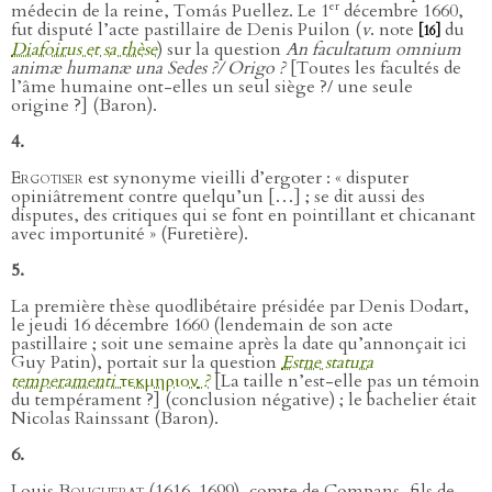
er
médecin de la reine, Tomás Puellez. Le 1
décembre 1660,
fut disputé l’acte pastillaire de Denis Puilon (
v
. note
du
[16]
Diafoirus et sa thèse
) sur la question
An facultatum omnium
animæ humanæ una Sedes ?/ Origo ?
[Toutes les facultés de
l’âme humaine ont-elles un seul siège ?/ une seule
origine ?] (Baron).
4.
Ergotiser
est synonyme vieilli d’ergoter : « disputer
opiniâtrement contre quelqu’un […] ; se dit aussi des
disputes, des critiques qui se font en pointillant et chicanant
avec importunité » (Furetière).
5.
La première thèse quodlibétaire présidée par Denis Dodart,
le jeudi 16 décembre 1660 (lendemain de son acte
pastillaire ; soit une semaine après la date qu’annonçait ici
Guy Patin), portait sur la question
Estne statura
temperamenti
τεκμηριον
?
[La taille n’est-elle pas un témoin
du tempérament ?] (conclusion négative) ; le bachelier était
Nicolas Rainssant (Baron).
6.
Louis
Boucherat
(1616-1699), comte de Compans, fils de