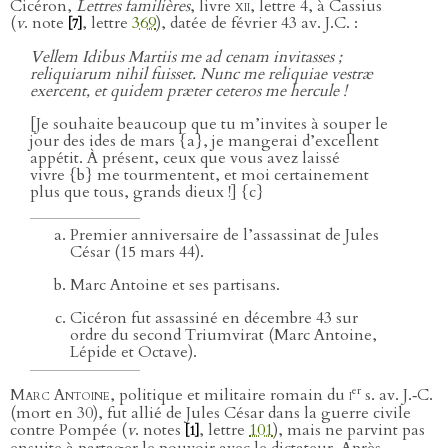
Cicéron,
Lettres familières
, livre
xii
, lettre 4, à Cassius
(
v
. note
, lettre
369
), datée de février 43 av. J.C. :
[7]
Vellem Idibus Martiis me ad cenam invitasses ;
reliquiarum nihil fuisset. Nunc me reliquiae vestræ
exercent, et quidem præter ceteros me hercule !
[Je souhaite beaucoup que tu m’invites à souper le
jour des ides de mars {a}, je mangerai d’excellent
appétit. À présent, ceux que vous avez laissé
vivre {b} me tourmentent, et moi certainement
plus que tous, grands dieux !] {c}
Premier anniversaire de l’assassinat de Jules
César (15 mars 44).
Marc Antoine et ses partisans.
Cicéron fut assassiné en décembre 43 sur
ordre du second Triumvirat (Marc Antoine,
Lépide et Octave).
er
Marc Antoine
, politique et militaire romain du
i
s. av. J.‑C.
(mort en 30), fut allié de Jules César dans la guerre civile
contre Pompée (
v
. notes
, lettre
101
), mais ne parvint pas
[1]
ensuite à partager le pouvoir avec le dictateur. Après