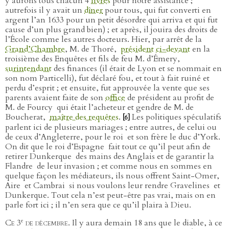
y aurons tous chacun 4
livres
pour notre assistance ;
autrefois il y avait un
dîner
pour tous, qui fut converti en
argent l’an 1633 pour un petit désordre qui arriva et qui fut
cause d’un plus grand bien) ; et après, il jouira des droits de
l’École comme les autres docteurs. Hier, par arrêt de la
Grand’Chambre
, M. de Thoré,
président
ci-devant
en la
troisième des Enquêtes et fils de feu M. d’Émery,
surintendant
des finances (il était de Lyon et se nommait en
son nom Particelli), fut déclaré fou, et tout à fait ruiné et
perdu d’esprit ; et ensuite, fut approuvée la vente que ses
parents avaient faite de son
office
de président au profit de
M. de Fourcy
qui était l’acheteur et gendre de M. de
Boucherat,
maître des requêtes
.
Les politiques spéculatifs
[6]
parlent ici de plusieurs mariages ; entre autres, de celui ou
de ceux d’Angleterre, pour le roi
et son frère le duc d’York.
On dit que le roi d’Espagne
fait tout ce qu’il peut afin de
retirer Dunkerque
des mains des Anglais et de garantir la
Flandre
de leur invasion ; et comme nous en sommes en
quelque façon les médiateurs, ils nous offrent Saint-Omer,
Aire
et Cambrai
si nous voulons leur rendre Gravelines
et
Dunkerque. Tout cela n’est peut-être pas vrai, mais on en
parle fort ici ; il n’en sera que ce qu’il plaira à Dieu.
e
Ce 3
de décembre
. Il y aura demain 18 ans que le diable, à ce