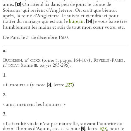
amis.
On attend ici dans peu de jours le comte de
[13]
Soissons
qui revient d’Angleterre. On croit que bientôt
après, la reine d’Angleterre
le suivra et viendra ici pour
traiter du mariage qui est sur le
bureau
.
Je vous baise très
[14]
humblement les mains et suis de tout mon cœur votre, etc.
e
De Paris le 3
de décembre 1660.
a.
o
Bulderen
, n
ccxx
(tome
ii
, pages 164‑167) ;
Reveillé-Parise
,
o
n
dxlvii (
tome
iii
, pages 293‑295).
1.
« il mourra » (
v
. note
, lettre
227
).
[2]
2.
« ainsi meurent les hommes. »
3.
« La faculté vitale n’est pas naturelle, suivant l’autorité du
divin Thomas d’Aquin, etc. » ;
v
. note
, lettre
628
, pour le
[5]