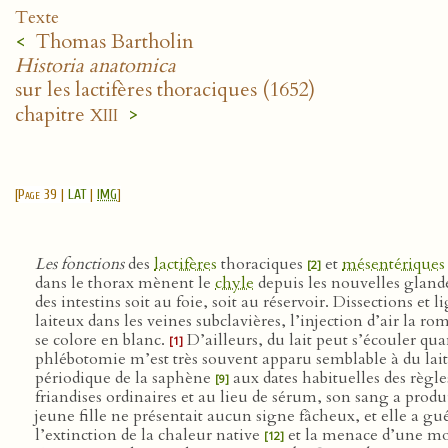
Texte
<
Thomas Bartholin
Historia anatomica
sur les lactifères thoraciques (1652)
xiii
chapitre
>
[
Page 39
|
LAT
|
IMG
]
Les fonctions
des
lactifères
thoraciques
et
mésentériques
[2]
dans le thorax mènent le
chyle
depuis les nouvelles glande
des intestins soit au foie, soit au réservoir. Dissections e
laiteux dans les veines subclavières, l’injection d’air la ro
se colore en blanc.
D’ailleurs, du lait peut s’écouler qu
[1]
phlébotomie m’est très souvent apparu semblable à du lai
périodique de la saphène
aux dates habituelles des règle
[9]
friandises ordinaires et au lieu de sérum, son sang a produi
jeune fille ne présentait aucun signe fâcheux, et elle a gu
l’extinction de la chaleur native
et la menace d’une mo
[12]