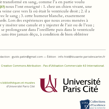
soit transformé en sang, comme l’a en partie voulu
nous l’ont enseigné : 1. chez un chien vivant, une
[37]
eine cave vers là où était le ventricule droit ; 2. il a
avec le sang ; 3. cette humeur blanche, exactement
carde. Lors des expériences que nous avons menées à
 insérer une canule et y injecter de l’air ou de l’eau ;
 se prolongeant dans l’oreillette puis dans le ventricule
sans être jamais déçu, à condition de bien oblitérer
daction : guido.patin@gmail.com — Édition : info-hist@biusante.parisdescartes.fr
 Creative Commons Attribution - Pas d’Utilisation Commerciale 4.0 International
.
es bibliothèques et musées
d'Université Paris Cité