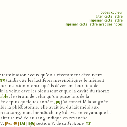
Codes couleur
Citer cette lettre
Imprimer cette lettre
Imprimer cette lettre avec ses notes
leur terminaison : ceux qu’on a récemment découverts
tandis que les lactifères mésentériques le mènent
]
[7]
Leur insertion montre qu’ils déversent leur liquide
de la veine cave les bleuissent et que la cavité du thorax
able
, le sérum de celui qu’on puise lors de la
hée depuis quelques années,
j’ai conseillé la saignée
[8]
ubir la phlébotomie, elle avait bu du lait mêlé aux
on du sang, mais bientôt changé d’avis en voyant que la
e laiteuse mêlée au sang indique en revanche
iv
,
section
v
, de sa
Pratique
.
[
Page 40
|
LAT
|
IMG
]
[13]