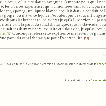
ans le cœur, où la circulation sanguine l’emporte pour qu’il y 
 et les diverses expériences qu’il a montrées dans son chapitre
ii
le sang épongé, un liquide blanc s’écoulait dans le conduit de la v
la gorge, où il a vu ce liquide s’écouler, pur de tout mélange 
ve depuis les branches subclavières jusqu’à l’insertion du péri
ture dans la paroi du canal thoracique, sous la clavicule, pour y
cluait ses deux versants, axillaire et subclavier, jusqu’au cœur,
use
.
Quiconque refera cette expérience me servira de garant, 
[40]
a fine paroi du canal thoracique pour l’y introduire.
[10]
Ré
1-1655), édité par Loïc Capron." est mis à disposition selon les termes de la
licence
Une réalisation de la
Direction d