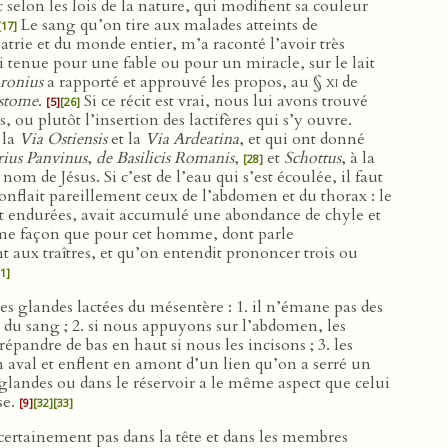
c selon les lois de la nature, qui modifient sa couleur
Le sang qu’on tire aux malades atteints de
[17]
 patrie et du monde entier, m’a raconté l’avoir très
 tenue pour une fable ou pour un miracle, sur le lait
ronius
a rapporté et approuvé les propos, au §
xi
de
ostome
.
Si ce récit est vrai, nous lui avons trouvé
[5]
[26]
 ou plutôt l’insertion des lactifères qui s’y ouvre.
 la
Via Ostiensis
et la
Via Ardeatina
, et qui ont donné
ius Panvinus
,
de Basilicis Romanis
,
et
Schottus
, à la
[28]
m de Jésus. Si c’est de l’eau qui s’est écoulée, il faut
onflait pareillement ceux de l’abdomen et du thorax : le
it endurées, avait accumulé une abondance de chyle et
 même façon que pour cet homme, dont parle
nt aux traîtres, et qu’on entendit prononcer trois ou
1]
es glandes lactées du mésentère : 1. il n’émane pas des
e du sang ; 2. si nous appuyons sur l’abdomen, les
épandre de bas en haut si nous les incisons ; 3. les
en aval et enflent en amont d’un lien qu’on a serré un
 glandes ou dans le réservoir a le même aspect que celui
se.
[9]
[32]
[33]
 certainement pas dans la tête et dans les membres