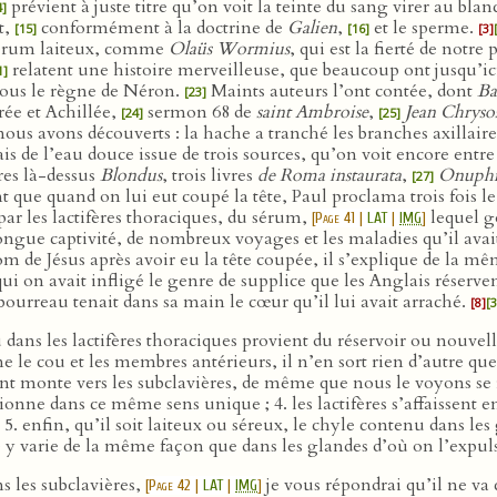
prévient à juste titre qu’on voit la teinte du sang virer au blan
4]
t,
conformément à la doctrine de
Galien
,
et le sperme.
[15]
[16]
[3]
sérum laiteux, comme
Olaüs Wormius
, qui est la fierté de notre
relatent une histoire merveilleuse, que beaucoup ont jusqu’ici
1]
 sous le règne de Néron.
Maints auteurs l’ont contée, dont
Ba
[23]
rée et Achillée,
sermon 68 de
saint Ambroise
,
Jean Chrys
[24]
[25]
ous avons découverts : la hache a tranché les branches axillaires,
is de l’eau douce issue de trois sources, qu’on voit encore entre
res là-dessus
Blondus
, trois livres
de Roma instaurata
,
Onuphr
[27]
que quand on lui eut coupé la tête, Paul proclama trois fois le no
 par les lactifères thoraciques, du sérum,
lequel g
[
Page 41
|
LAT
|
IMG
]
ongue captivité, de nombreux voyages et les maladies qu’il ava
om de Jésus après avoir eu la tête coupée, il s’explique de la
 qui on avait infligé le genre de supplice que les Anglais réserve
 bourreau tenait dans sa main le cœur qu’il lui avait arraché.
[8]
[3
dans les lactifères thoraciques provient du réservoir ou nouvell
e le cou et les membres antérieurs, il n’en sort rien d’autre qu
nent monte vers les subclavières, de même que nous le voyons se r
ionne dans ce même sens unique ; 4. les lactifères s’affaissent 
. enfin, qu’il soit laiteux ou séreux, le chyle contenu dans les
e y varie de la même façon que dans les glandes d’où on l’expul
s les subclavières,
je vous répondrai qu’il ne va
[
Page 42
|
LAT
|
IMG
]