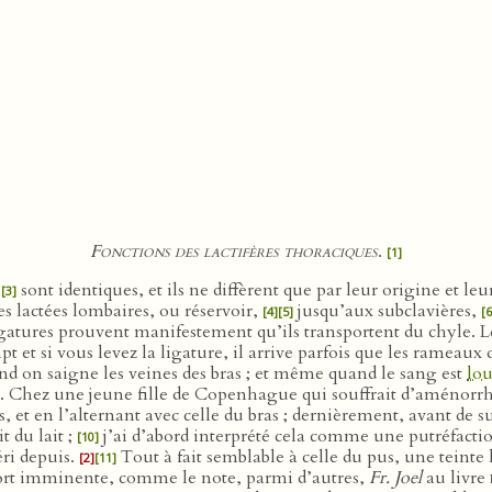
Fonctions des lactifères thoraciques
.
[1]
sont identiques, et ils ne diffèrent que par leur origine et 
[3]
s lactées lombaires, ou réservoir,
jusqu’aux subclavières,
[4]
[5]
[6
t ligatures prouvent manifestement qu’ils transportent du chyle. 
mpt et si vous levez la ligature, il arrive parfois que les rameaux 
and on saigne les veines des bras ; et même quand le sang est
lou
t. Chez une jeune fille de Copenhague qui souffrait d’aménorr
s, et en l’alternant avec celle du bras ; dernièrement, avant de s
t du lait ;
j’ai d’abord interprété cela comme une putréfacti
[10]
éri depuis.
Tout à fait semblable à celle du pus, une teint
[2]
[11]
rt imminente, comme le note, parmi d’autres,
Fr. Joel
au livre