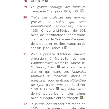
28
Id.
f. ãii v.
29
La grande chirurgie des tumeurs,
Lyon, Jean Champion, 1657, f. ã3r.
30
Traité des maladies des femmes
grosses et celles qui sont
nouvellement accouchées
, Paris,
1668. On verra ici l’édition de 1694,
avec de nombreuses annotations
manuscrites de Guillaume Mauquest
de la Motte, et l’ex-libris manuscrit de
son fils, Jean-François.
31
Voir la préface d’Antoine Lambert,
chirurgien à Marseille, de ses
Commentaires
, Marseille, Marseille,
C. Garcin, 1662.
et aussi Pierre
Garnier qui, dans ses
Nouvelles
formules de medecine latines et
françoises, pour le Grand Hôtel-Dieu
de Lyon
(Lyon, Vve J.-B. Guillimin,
1699, Au Lecteur
, se justifie d’avoir
donné toutes les formules latines
avec leur équivalent en français.
32
le
Journal des savants
, est fondé en
1665 ; l’Académie royale des