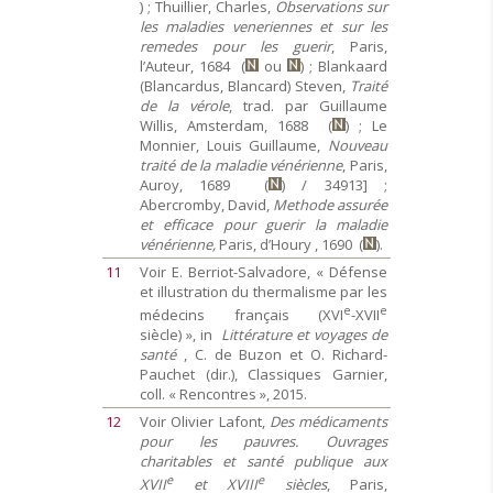
) ; Thuillier, Charles,
Observations sur
les maladies veneriennes et sur les
remedes pour les guerir
, Paris,
l’Auteur, 1684 (
ou
) ; Blankaard
(Blancardus, Blancard) Steven,
Traité
de la vérole
, trad. par Guillaume
Willis, Amsterdam, 1688 (
) ; Le
Monnier, Louis Guillaume,
Nouveau
traité de la maladie vénérienne
, Paris,
Auroy, 1689 (
) / 34913] ;
Abercromby, David,
Methode assurée
et efficace pour guerir la maladie
vénérienne,
Paris, d’Houry , 1690 (
).
11
Voir E. Berriot-Salvadore, « Défense
et illustration du thermalisme par les
e
e
médecins français (XVI
-XVII
siècle) », in
Littérature et voyages de
santé
, C. de Buzon et O. Richard-
Pauchet (dir.), Classiques Garnier,
coll. « Rencontres », 2015.
12
Voir Olivier Lafont,
Des médicaments
pour les pauvres. Ouvrages
charitables et santé publique aux
e
e
XVII
et XVIII
siècles
, Paris,