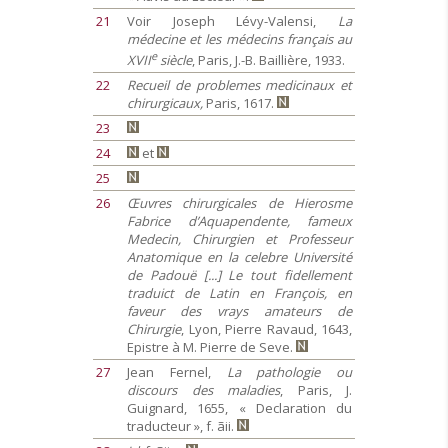
21
Voir Joseph Lévy-Valensi,
La
médecine et les médecins français au
e
XVII
siècle
, Paris, J.-B. Baillière, 1933.
22
Recueil de problemes medicinaux et
chirurgicaux,
Paris, 1617.
23
24
et
25
26
Œuvres chirurgicales de Hierosme
Fabrice d’Aquapendente, fameux
Medecin, Chirurgien et Professeur
Anatomique en la celebre Université
de Padouë [...] Le tout fidellement
traduict de Latin en François, en
faveur des vrays amateurs de
Chirurgie
, Lyon, Pierre Ravaud, 1643,
Epistre à M. Pierre de Seve.
27
Jean Fernel,
La pathologie ou
discours des maladies
, Paris, J.
Guignard, 1655, « Declaration du
traducteur », f. ãii.