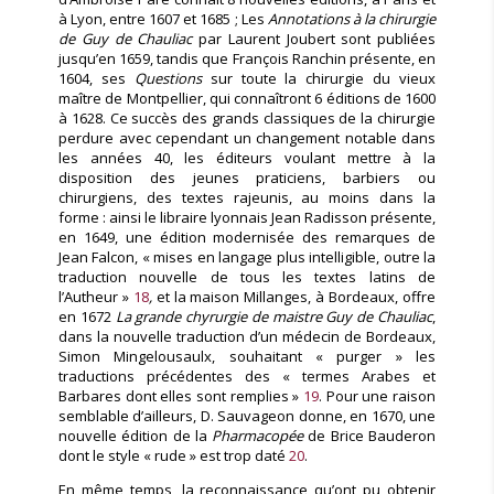
à Lyon, entre 1607 et 1685 ; Les
Annotations à la chirurgie
de Guy de Chauliac
par Laurent Joubert sont publiées
jusqu’en 1659, tandis que François Ranchin présente, en
1604, ses
Questions
sur toute la chirurgie du vieux
maître de Montpellier, qui connaîtront 6 éditions de 1600
à 1628. Ce succès des grands classiques de la chirurgie
perdure avec cependant un changement notable dans
les années 40, les éditeurs voulant mettre à la
disposition des jeunes praticiens, barbiers ou
chirurgiens, des textes rajeunis, au moins dans la
forme : ainsi le libraire lyonnais Jean Radisson présente,
en 1649, une édition modernisée des remarques de
Jean Falcon, « mises en langage plus intelligible, outre la
traduction nouvelle de tous les textes latins de
l’Autheur »
18
,
et la maison Millanges, à Bordeaux, offre
en 1672
La grande chyrurgie de maistre Guy de Chauliac
,
dans la nouvelle traduction d’un médecin de Bordeaux,
Simon Mingelousaulx, souhaitant « purger » les
traductions précédentes des « termes Arabes et
Barbares dont elles sont remplies »
19
. Pour une raison
semblable d’ailleurs, D. Sauvageon donne, en 1670, une
nouvelle édition de la
Pharmacopée
de Brice Bauderon
dont le style « rude » est trop daté
20
.
En même temps, la reconnaissance qu’ont pu obtenir