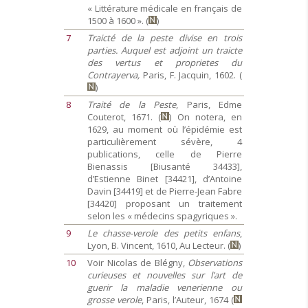
« Littérature médicale en français de
1500 à 1600 ». (
)
7
Traicté de la peste divise en trois
parties. Auquel est adjoint un traicte
des vertus et proprietes du
Contrayerva,
Paris, F. Jacquin, 1602. (
)
8
Traité de la Peste
, Paris, Edme
Couterot, 1671. (
) On notera, en
1629, au moment où l’épidémie est
particulièrement sévère, 4
publications, celle de Pierre
Bienassis [Biusanté 34433],
d’Estienne Binet [34421], d’Antoine
Davin [34419] et de Pierre-Jean Fabre
[34420] proposant un traitement
selon les « médecins spagyriques ».
9
Le chasse-verole des petits enfans
,
Lyon, B. Vincent, 1610, Au Lecteur. (
)
10
Voir Nicolas de Blégny,
Observations
curieuses et nouvelles sur l’art de
guerir la maladie venerienne ou
grosse verole
, Paris, l’Auteur, 1674 (