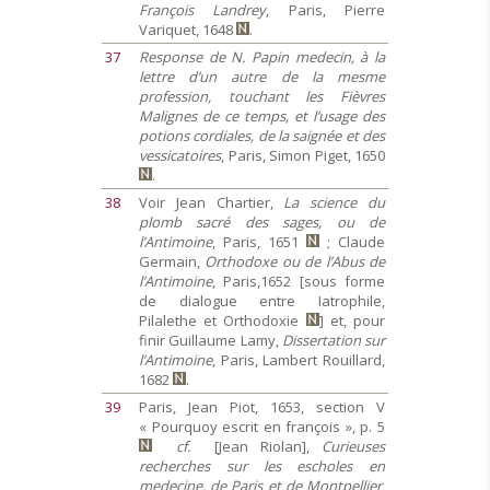
François Landrey
, Paris, Pierre
Variquet, 1648
.
37
Response de N. Papin medecin, à la
lettre d’un autre de la mesme
profession, touchant les Fièvres
Malignes de ce temps, et l’usage des
potions cordiales, de la saignée et des
vessicatoires
, Paris, Simon Piget, 1650
.
38
Voir Jean Chartier,
La science du
plomb sacré des sages, ou de
l’Antimoine
, Paris, 1651
; Claude
Germain,
Orthodoxe ou de l’Abus de
l’Antimoine
, Paris,1652 [sous forme
de dialogue entre Iatrophile,
Pilalethe et Orthodoxie
] et, pour
finir Guillaume Lamy,
Dissertation sur
l’Antimoine
, Paris, Lambert Rouillard,
1682
.
39
Paris, Jean Piot, 1653, section V
« Pourquoy escrit en françois », p. 5
cf.
[Jean Riolan],
Curieuses
recherches sur les escholes en
medecine, de Paris et de Montpellier
,