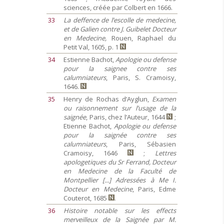
sciences, créée par Colbert en 1666.
33
La deffence de l’escolle de medecine,
et de Galien contre J. Guibelet Docteur
en Medecine,
Rouen, Raphael du
Petit Val, 1605, p. 1
34
Estienne Bachot,
Apologie ou defense
pour la saignee contre ses
calumniateurs
, Paris, S. Cramoisy,
1646.
35
Henry de Rochas d’Ayglun,
Examen
ou raisonnement sur l’usage de la
saignée
, Paris, chez l’Auteur, 1644
;
Etienne Bachot,
Apologie ou defense
pour la saignée contre ses
calumniateurs
, Paris, Sébasien
Cramoisy, 1646
;
Lettres
apologetiques du Sr Ferrand, Docteur
en Medecine de la Faculté de
Montpellier [...] Adressées à Me I.
Docteur en Medecine
, Paris, Edme
Couterot, 1685
.
36
Histoire notable sur les effects
merveilleux de la Saignée par M.