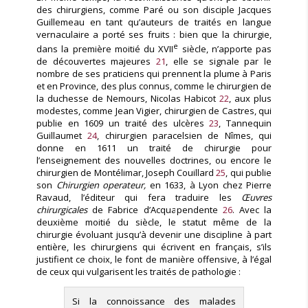
des chirurgiens, comme Paré ou son disciple Jacques
Guillemeau en tant qu’auteurs de traités en langue
vernaculaire a porté ses fruits : bien que la chirurgie,
e
dans la première moitié du XVII
siècle, n’apporte pas
de découvertes majeures
21
, elle se signale par le
nombre de ses praticiens qui prennent la plume à Paris
et en Province, des plus connus, comme le chirurgien de
la duchesse de Nemours, Nicolas Habicot
22
, aux plus
modestes, comme Jean Vigier, chirurgien de Castres, qui
publie en 1609 un traité des ulcères
23
, Tannequin
Guillaumet
24
, chirurgien paracelsien de Nîmes, qui
donne en 1611 un traité de chirurgie pour
l’enseignement des nouvelles doctrines, ou encore le
chirurgien de Montélimar, Joseph Couillard
25
, qui publie
son
Chirurgien operateur,
en 1633, à Lyon chez Pierre
Ravaud, l’éditeur qui fera traduire les
Œuvres
chirurgicales
de Fabrice d’Acquapendente
26
. Avec la
deuxième moitié du siècle, le statut même de la
chirurgie évoluant jusqu’à devenir une discipline à part
entière, les chirurgiens qui écrivent en français, s’ils
justifient ce choix, le font de manière offensive, à l’égal
de ceux qui vulgarisent les traités de pathologie :
Si la connoissance des malades