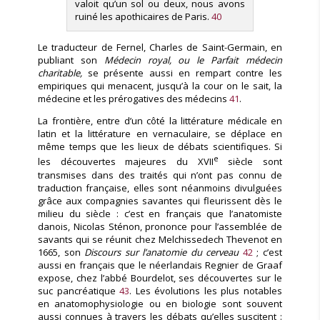
valoit qu’un sol ou deux, nous avons
ruiné les apothicaires de Paris.
40
Le traducteur de Fernel, Charles de Saint-Germain, en
publiant son
Médecin royal, ou le Parfait médecin
charitable,
se présente aussi en rempart contre les
empiriques qui menacent, jusqu’à la cour on le sait, la
médecine et les prérogatives des médecins
41
.
La frontière, entre d’un côté la littérature médicale en
latin et la littérature en vernaculaire, se déplace en
même temps que les lieux de débats scientifiques. Si
e
les découvertes majeures du XVII
siècle sont
transmises dans des traités qui n’ont pas connu de
traduction française, elles sont néanmoins divulguées
grâce aux compagnies savantes qui fleurissent dès le
milieu du siècle : c’est en français que l’anatomiste
danois, Nicolas Sténon, prononce pour l’assemblée de
savants qui se réunit chez Melchissedech Thevenot en
1665, son
Discours sur l’anatomie du cerveau
42
; c’est
aussi en français que le néerlandais Regnier de Graaf
expose, chez l’abbé Bourdelot, ses découvertes sur le
suc pancréatique
43
. Les évolutions les plus notables
en anatomophysiologie ou en biologie sont souvent
aussi connues à travers les débats qu’elles suscitent :