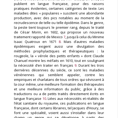
publient en langue française, pour des raisons
pratiques évidentes, certaines catégories de texte. Les
maladies dites « populaires » suscitent une abondante
production, avec des pics notables au moment de la
recrudescence de telle ou telle épidémie. Dans le genre,
la peste tient toujours le premier rang, depuis le traité
de César Morin, en 1602, qui propose un nouveau
traitement rapporté de Mexico
7
, jusqu’à celui du Minime
Isaac Quatroux en 1671
8
. Mais d’autres maladies
épidémiques exigent aussi une divulgation des
méthodes prophylactiques et thérapeutiques : la
rougeole, la « vérole des petits enfants » dont Claude
Chanuel montre les méfaits en 1610, tout en soulignant
la nécessité d’en traiter en français
9
. Durant les trois
dernières décennies du siècle, ce sont les maladies
vénériennes qui semblent appeler, contre les
empiriques et charlatans de tous ordres qui sévissent à
la cour même, une meilleure formation des thérapeutes
et une meilleure information du public, grâce à des
traductions ou a de petits traités directement écrits en
langue française
10
. Liées aux nécessités et réalités de
l’état sanitaire du royaume, ces publications en langue
française, dont certains libraires, tel Jacques d’Houry, se
font une spécialité, voient aussi s’installer dans leur
champ un genre qui se développe à partir des