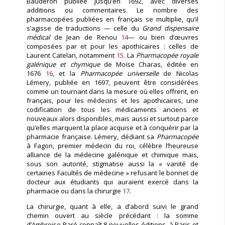
Bauderon publiée jusqu’en 1692, avec diverses
additions ou commentaires. Le nombre des
pharmacopées publiées en français se multiplie, qu’il
s’agisse de traductions — celle du
Grand dispensaire
médical
de Jean de Renou
14
— ou bien d’œuvres
composées par et pour les apothicaires : celles de
Laurent Catelan, notamment
15
. La
Pharmacopée royale
galénique et chymique
de Moïse Charas, éditée en
1676
16
, et la
Pharmacopée universelle
de Nicolas
Lémery, publiée en 1697, peuvent être considérées
comme un tournant dans la mesure où elles offrent, en
français, pour les médecins et les apothicaires, une
codification de tous les médicaments anciens et
nouveaux alors disponibles, mais aussi et surtout parce
qu’elles marquent la place acquise et à conquérir par la
pharmacie française. Lémery, dédiant sa
Pharmacopée
à Fagon, premier médecin du roi, célèbre l’heureuse
alliance de la médecine galénique et chimique mais,
sous son autorité, stigmatise aussi la « vanité de
certaines Facultés de médecine » refusant le bonnet de
docteur aux étudiants qui auraient exercé dans la
pharmacie ou dans la chirurgie
17
.
La chirurgie, quant à elle, a d’abord suivi le grand
chemin ouvert au siècle précédant : la somme
d’Ambroise Paré connaît 8 nouvelles éditions, à Paris et