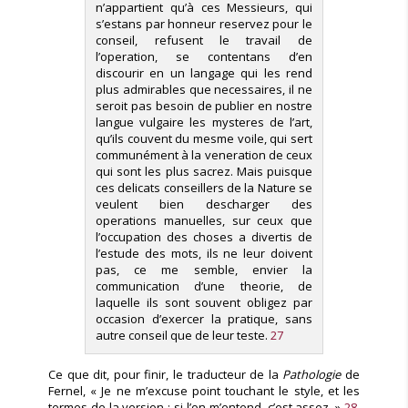
n’appartient qu’à ces Messieurs, qui
s’estans par honneur reservez pour le
conseil, refusent le travail de
l’operation, se contentans d’en
discourir en un langage qui les rend
plus admirables que necessaires, il ne
seroit pas besoin de publier en nostre
langue vulgaire les mysteres de l’art,
qu’ils couvent du mesme voile, qui sert
communément à la veneration de ceux
qui sont les plus sacrez. Mais puisque
ces delicats conseillers de la Nature se
veulent bien descharger des
operations manuelles, sur ceux que
l’occupation des choses a divertis de
l’estude des mots, ils ne leur doivent
pas, ce me semble, envier la
communication d’une theorie, de
laquelle ils sont souvent obligez par
occasion d’exercer la pratique, sans
autre conseil que de leur teste.
27
Ce que dit, pour finir, le traducteur de la
Pathologie
de
Fernel, « Je ne m’excuse point touchant le style, et les
termes de la version ; si l’on m’entend, c’est assez. »
28
,