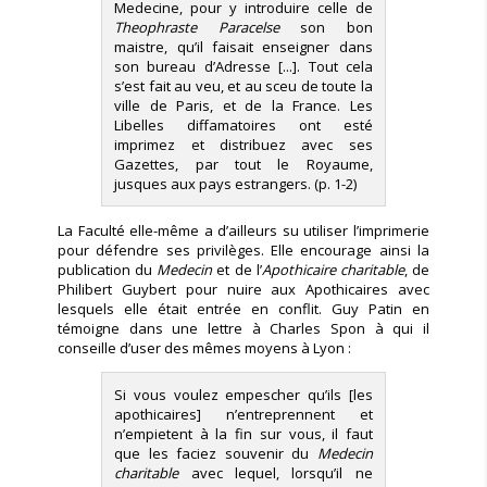
Medecine, pour y introduire celle de
Theophraste Paracelse
son bon
maistre, qu’il faisait enseigner dans
son bureau d’Adresse [...]. Tout cela
s’est fait au veu, et au sceu de toute la
ville de Paris, et de la France. Les
Libelles diffamatoires ont esté
imprimez et distribuez avec ses
Gazettes, par tout le Royaume,
jusques aux pays estrangers. (p. 1-2)
La Faculté elle-même a d’ailleurs su utiliser l’imprimerie
pour défendre ses privilèges. Elle encourage ainsi la
publication du
Medecin
et de l’
Apothicaire charitable
, de
Philibert Guybert pour nuire aux Apothicaires avec
lesquels elle était entrée en conflit. Guy Patin en
témoigne dans une lettre à Charles Spon à qui il
conseille d’user des mêmes moyens à Lyon :
Si vous voulez empescher qu’ils [les
apothicaires] n’entreprennent et
n’empietent à la fin sur vous, il faut
que les faciez souvenir du
Medecin
charitable
avec lequel, lorsqu’il ne