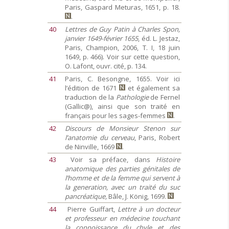
Paris, Gaspard Meturas, 1651, p. 18.
.
40
Lettres de Guy Patin à Charles Spon,
janvier 1649-février 1655
, éd. L. Jestaz,
Paris, Champion, 2006, T. I, 18 juin
1649, p. 466). Voir sur cette question,
O. Lafont, ouvr. cité, p. 134.
41
Paris, C. Besongne, 1655. Voir ici
l’édition de 1671
et également sa
traduction de la
Pathologie
de Fernel
(Gallic@), ainsi que son traité en
français pour les sages-femmes
.
42
Discours de Monsieur Stenon sur
l’anatomie du cerveau
, Paris, Robert
de Ninville, 1669
.
43
Voir sa préface, dans
Histoire
anatomique des parties génitales de
l’homme et de la femme qui servent à
la generation, avec un traité du suc
pancréatique,
Bâle, J. König, 1699.
44
Pierre Guiffart,
Lettre à un docteur
et professeur en médecine touchant
la connoissance du chyle et des