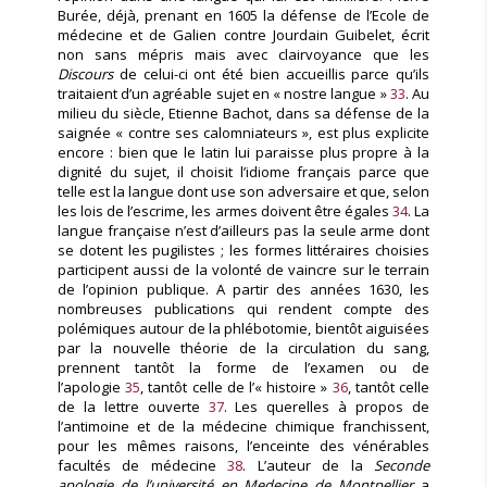
Burée, déjà, prenant en 1605 la défense de l’Ecole de
médecine et de Galien contre Jourdain Guibelet, écrit
non sans mépris mais avec clairvoyance que les
Discours
de celui-ci ont été bien accueillis parce qu’ils
traitaient d’un agréable sujet en « nostre langue »
33
. Au
milieu du siècle, Etienne Bachot, dans sa défense de la
saignée « contre ses calomniateurs », est plus explicite
encore : bien que le latin lui paraisse plus propre à la
dignité du sujet, il choisit l’idiome français parce que
telle est la langue dont use son adversaire et que, selon
les lois de l’escrime, les armes doivent être égales
34
. La
langue française n’est d’ailleurs pas la seule arme dont
se dotent les pugilistes ; les formes littéraires choisies
participent aussi de la volonté de vaincre sur le terrain
de l’opinion publique. A partir des années 1630, les
nombreuses publications qui rendent compte des
polémiques autour de la phlébotomie, bientôt aiguisées
par la nouvelle théorie de la circulation du sang,
prennent tantôt la forme de l’examen ou de
l’apologie
35
, tantôt celle de l’« histoire »
36
, tantôt celle
de la lettre ouverte
37
. Les querelles à propos de
l’antimoine et de la médecine chimique franchissent,
pour les mêmes raisons, l’enceinte des vénérables
facultés de médecine
38
. L’auteur de la
Seconde
apologie de l’université en Medecine de Montpellier
a