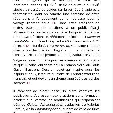
e
e
dernières années du XVI
siècle et surtout au XVII
siècle : les traités ou guides sur la balnéothérapie et le
thermalisme, dont on compte une centaine de titres
répondant à l’engouement de la noblesse pour le
voyage thérapeutique
11
. Dans cette catégorie de
textes explicitement destinés à un public élargi,
s’insèrent les conseils de santé et l’empirisme médical
nourrissant éditions et rééditions multiples du
Medecin
charitable
de Philibert Guybert – 60 éditions entre 1623
et 1678
12
– ou du
Recueil de receptes
de Mme Fouquet
mais aussi les traités d’hygiène ou de « médecine
conservatrice » dont Jérôme Monteux, traduit par Claude
e
Valgelas, avait donné le premier exemple au XVI
siècle
et que Nicolas Abraham de La Framboisière ou Louis
Guyon illustrent. C’est un sujet qui inspire aussi les
esprits curieux, lecteurs du traité de Cornaro traduit en
français, et qui devient un thème apprécié des cercles
savants
13
.
Il convient de placer dans un autre contexte les
publications s’adressant aux praticiens sans formation
académique, comme les apothicaires qui disposaient
déjà du
Guidon des apoticaires,
traduction de Valérius
Cordus, de la
Pharmacopée
de Joubert, de celle de Brice