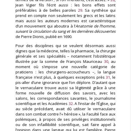
Jean Vigier fils l’écrit aussi : les bons effets sont
préférables à de belles paroles
29
. Sa synthèse qui
prend en compte non seulement les grecs et les latins
mais aussi les auteurs modernes est caractéristique
d’un mouvement qui aboutira à l’
Anatomie de l’homme,
suivant la circulation du sang et les dernières découvertes
de Pierre Dionis, publié en 1690.
Pour des disciplines qui se veulent désormais aussi
dignes que la médecine, telles la pharmacie, la chirurgie
générale et ses spécialités – notamment l’obstétrique
illustrée par la somme de François Mauriceau
30
, au
moment où s’impose une nouvelle catégorie de
praticiens : les chirurgiens-accoucheurs –, la langue
française n’est plus, à quelques exceptions près
31
, le
pis-aller d’une ignorance que l’on déplore. D’autant que
le vernaculaire trouve aussi sa légitimité grâce à une
forme nouvelle de diffusion des savoirs, avec les
salons, les correspondances savantes, le journalisme
scientifique et les Académies
32
. A l’instar de l’Église, qui
au siècle précédant, avait dû utiliser le vernaculaire
dans son combat contre l’« hérésie », la Faculté face aux
polémiques, à propos de ses privilèges institutionnels
ou de son infaillibilité scientifique, sait faire appel à
l’opinion dans une langue qui lui est familière. Pierre