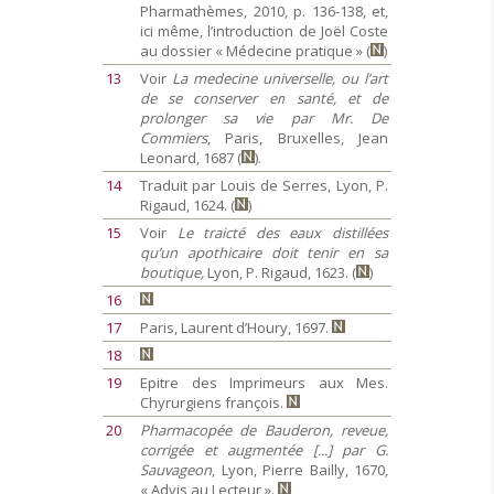
Pharmathèmes, 2010, p. 136-138, et,
ici même, l’introduction de Joël Coste
au dossier « Médecine pratique » (
)
13
Voir
La medecine universelle, ou l’art
de se conserver en santé, et de
prolonger sa vie par Mr. De
Commiers
, Paris, Bruxelles, Jean
Leonard, 1687 (
).
14
Traduit par Louis de Serres, Lyon, P.
Rigaud, 1624. (
)
15
Voir
Le traicté des eaux distillées
qu’un apothicaire doit tenir en sa
boutique,
Lyon, P. Rigaud, 1623. (
)
16
17
Paris, Laurent d’Houry, 1697.
18
19
Epitre des Imprimeurs aux Mes.
Chyrurgiens françois.
20
Pharmacopée de Bauderon, reveue,
corrigée et augmentée [...] par G.
Sauvageon
, Lyon, Pierre Bailly, 1670,
« Advis au Lecteur ».