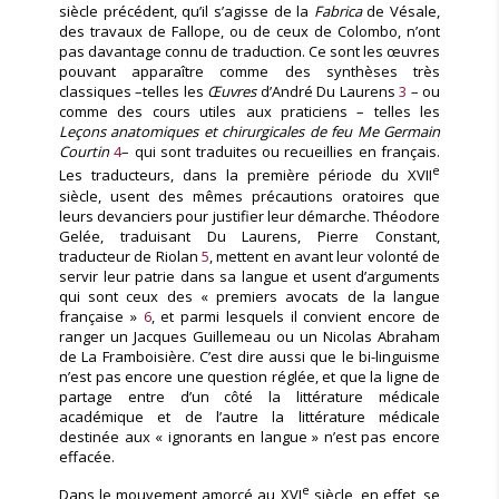
siècle précédent, qu’il s’agisse de la
Fabrica
de Vésale,
des travaux de Fallope, ou de ceux de Colombo, n’ont
pas davantage connu de traduction. Ce sont les œuvres
pouvant apparaître comme des synthèses très
classiques –telles les
Œuvres
d’André Du Laurens
3
– ou
comme des cours utiles aux praticiens – telles les
Leçons anatomiques et chirurgicales de feu Me Germain
Courtin
4
– qui sont traduites ou recueillies en français.
e
Les traducteurs, dans la première période du XVII
siècle, usent des mêmes précautions oratoires que
leurs devanciers pour justifier leur démarche. Théodore
Gelée, traduisant Du Laurens, Pierre Constant,
traducteur de Riolan
5
, mettent en avant leur volonté de
servir leur patrie dans sa langue et usent d’arguments
qui sont ceux des « premiers avocats de la langue
française »
6
, et parmi lesquels il convient encore de
ranger un Jacques Guillemeau ou un Nicolas Abraham
de La Framboisière. C’est dire aussi que le bi-linguisme
n’est pas encore une question réglée, et que la ligne de
partage entre d’un côté la littérature médicale
académique et de l’autre la littérature médicale
destinée aux « ignorants en langue » n’est pas encore
effacée.
e
Dans le mouvement amorcé au XVI
siècle, en effet, se