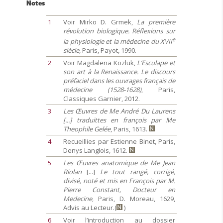
Notes
1
Voir Mirko D. Grmek,
La première
révolution biologique. Réflexions sur
e
la physiologie et la médecine du XVII
siècle
, Paris, Payot, 1990.
2
Voir Magdalena Kozluk,
L’Esculape et
son art à la Renaissance. Le discours
préfaciel dans les ouvrages français de
médecine (1528-1628)
, Paris,
Classiques Garnier, 2012.
3
Les Œuvres de Me André Du Laurens
[...] traduittes en françois par Me
Theophile Gelée
, Paris, 1613.
4
Recueillies par Estienne Binet, Paris,
Denys Langlois, 1612.
5
Les Œuvres anatomique de Me Jean
Riolan
[...]
Le tout rangé, corrigé,
divisé, noté et mis en François par M.
Pierre Constant, Docteur en
Medecine
, Paris, D. Moreau, 1629,
Advis au Lecteur.(
)
6
Voir l’introduction au dossier