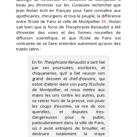
beau jeu d’ironiser sur les
Curieuses recherches
que
Jean Riolan écrit en français pour faire connaître aux
apothicaires, chirurgiens et tout le peuple, la différence
entre l’Ecole de Paris et celle de Montpellier
39
; Riolan
sait bien que la force de Theophraste Renaudot a été
d’inventer des voies et des formes nouvelles de
diffusion scientifique, et que l’Ecole de Paris est
contrainte de se faire entendre autrement qu’avec des
traités latins :
En fin
Theophraste Renaudot
a tant fait
par ses poursuites, escritures, et
chiquaneries, qu’il a fait reussir son
grand dessein et chef-d’oeuvre, qui
estoit d’attirer dans son party l’Eschole
de Montpellier, et nous mettre aux
mains les uns contre les autres, puis
se retirer hors de la presse, voir jouer
les coups d’escrime, se rire de nos
querelles, et disputes tres-
dangereuses pour le public,
particulierement dans la ville de Paris,
où il avoit entrepris de brouiller, et
destruire totalement la vraye