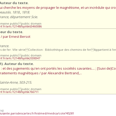
 Auteur du texte.
i cherche les moyens de propager le magnétisme, et un incrédule qui croit
eautés. 1818., 1818.
France, département Scie.
omaine public public domain
bnf.fr/ark:/12148/bpt6k63460086
teur du texte.
/ par Ernest Bersot
rance.
s de fer. VIIe série Collection : Bibliothèque des chemins de fer Appartient à l
omaine public public domain
bnf.fr/ark:/12148/bpt6k2038347
1). Auteur du texte.
et des jugements qu'en ont portés les sociétés savantes.... ; [Suivi de]C
 traitements magnétiques / par Alexandre Bertrand,...
 Sainte-Anne, 503-215.
omaine public public domain
bnf.fr/ark:/12148/bpt6k766711
is)
iusante.parisdescartes.fr/histmed/medica/cote?45281