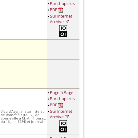
Par chapitres
PDF
Sur Internet
Archive
Page à Page
Par chapitres
PDF
Sur Internet
 Vicq d'Azyr, anatomiste et
e Ramet fils (fol. 7), de
Archive
de Sonneville à M.-A. Thouret,
du 16 juin 1784) et Journal