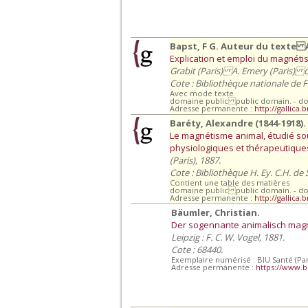
Bapst, F G. Auteur du texte A
Explication et emploi du magnéti
Grabit (Paris) A. Emery (Paris) che
Cote : Bibliothèque nationale de 
Avec mode texte
domaine public public domain. - d
Adresse permanente :
http://gallica
Baréty, Alexandre (1844-1918)
Le magnétisme animal, étudié sou
physiologiques et thérapeutiques /
(Paris), 1887.
Cote : Bibliothèque H. Ey. C.H. de
Contient une table des matières
domaine public public domain. - d
Adresse permanente :
http://gallica.
Bäumler, Christian.
Der sogennante animalisch mag
Leipzig : F. C. W. Vogel, 1881.
Cote : 68440.
Exemplaire numérisé : BIU Santé (Par
Adresse permanente :
https://www.b