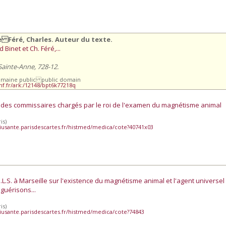
e Féré, Charles. Auteur du texte.
Binet et Ch. Féré,...
 Sainte-Anne, 728-12.
omaine public public domain
bnf.fr/ark:/12148/bpt6k77218q
 des commissaires chargés par le roi de l'examen du magnétisme animal
is)
iusante.parisdescartes.fr/histmed/medica/cote?40741x03
D.L.S. à Marseille sur l'existence du magnétisme animal et l'agent universel
guérisons...
is)
iusante.parisdescartes.fr/histmed/medica/cote?74843