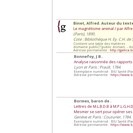
Binet, Alfred. Auteur du text
Le magnétisme animal / par Alfred 
(Paris), 1890.
Cote : Bibliothèque H. Ey. C.H. de
Contient une table des matières
domaine public public domain. - d
Adresse permanente :
http://gallica.
Bonnefoy, J.B..
Analyse raisonnée des rapports
Lyon et Paris : Prault, 1784.
Exemplaire numérisé : BIU Santé (Par
Adresse permanente :
https://www.b
Bormes, baron de .
Lettres de M.L.B.D.B à M.P.L.G.H.
Mesmer se sert pour opérer ses 
Genève et Paris : Couturier, 1784.
Exemplaire numérisé : BIU Santé (Par
Adresse permanente :
https://www.b