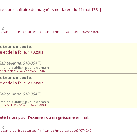
ire dans l'affaire du magnétisme datée du 11 mai 1784]
is)
iusante.parisdescartes.fr/histmed/medica/cote?ms02545x042
Auteur du texte.
et de la folie. 1 / Azaïs
 Sainte-Anne, 510-004 T.
omaine public public domain
bnf.fr/ark:/12148/bpt6k766982
Auteur du texte.
et de la folie. 2 / Azaïs
 Sainte-Anne, 510-004 T.
omaine public public domain
bnf.fr/ark:/12148/bpt6k76699d
été faites pour l'examen du magnétisme animal.
is)
iusante.parisdescartes.fr/histmed/medica/cote?40742x01