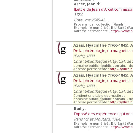
Arcet, Jean d'.
[Lettre de Jean d'Arcet commissa
1784.
Cote : ms 2545-42.
Provenance : collection Flandrin
Exemplaire numérisé : BIU Santé (Par
Adresse permanente :
https://www.b
Azaïs, Hyacinthe (1766-1845). 
De la phrénologie, du magnétisme 
(Paris), 1839.
Cote : Bibliothèque H. Ey. C.H. de
domaine public public domain. - d
Adresse permanente :
http://gallica.
Azaïs, Hyacinthe (1766-1845). 
De la phrénologie, du magnétisme 
(Paris), 1839.
Cote : Bibliothèque H. Ey. C.H. de
Contient une table des matières
domaine public public domain. - d
Adresse permanente :
http://gallica.
Bailly.
Exposé des expériences qui ont 
Paris : chez Moutard, 1784.
Exemplaire numérisé : BIU Santé (Par
Adresse permanente :
https://www.b