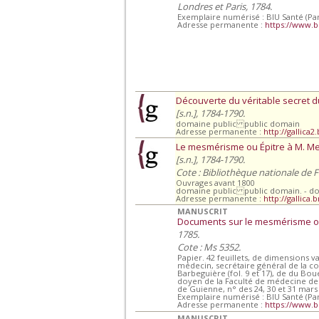
Londres et Paris, 1784.
Exemplaire numérisé : BIU Santé (Par
Adresse permanente :
https://www.b
Découverte du véritable secret 
[s.n.], 1784-1790.
domaine public public domain
Adresse permanente :
http://gallica2
Le mesmérisme ou Épitre à M. M
[s.n.], 1784-1790.
Cote : Bibliothèque nationale de 
Ouvrages avant 1800
domaine public public domain. - d
Adresse permanente :
http://gallica.
MANUSCRIT
Documents sur le mesmérisme ou
1785.
Cote : Ms 5352.
Papier. 42 feuillets, de dimensions 
médecin, secrétaire général de la comm
Barbeguière (fol. 9 et 17), de du Bouei
doyen de la Faculté de médecine de Pa
de Guienne, n° des 24, 30 et 31 mars
Exemplaire numérisé : BIU Santé (Par
Adresse permanente :
https://www.b
MANUSCRIT