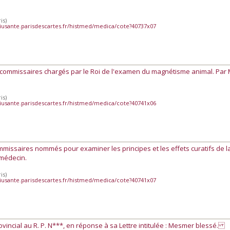
is)
iusante.parisdescartes.fr/histmed/medica/cote?40737x07
 commissaires chargés par le Roi de l'examen du magnétisme animal. Par
is)
iusante.parisdescartes.fr/histmed/medica/cote?40741x06
mmissaires nommés pour examiner les principes et les effets curatifs de l
 médecin.
is)
iusante.parisdescartes.fr/histmed/medica/cote?40741x07
ovincial au R. P. N***, en réponse à sa Lettre intitulée : Mesmer blessé.