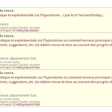
du texte.
que et expérimentale sur l'hypnotisme... / par le Dr Fernand Bottey,...
rance.
omaine public public domain
bnf.fr/ark:/12148/bpt6k2066065
du texte.
ritique et expérimentale sur l'hypnotisme ou sommeil nerveux provoqué c
sme, suggestions, etc. (3e édition revue et mise au courant des progrès de 
.
France, département Scie.
vec mode texte
omaine public public domain
bnf.fr/ark:/12148/bpt6k6341964c
du texte.
ritique et expérimentale sur l'hypnotisme ou sommeil nerveux provoqué c
sme, suggestions, etc. (2e édition revue et mise au courant des progrès de 
.
France, département Scie.
vec mode texte
omaine public public domain
bnf.fr/ark:/12148/bpt6k6341969f