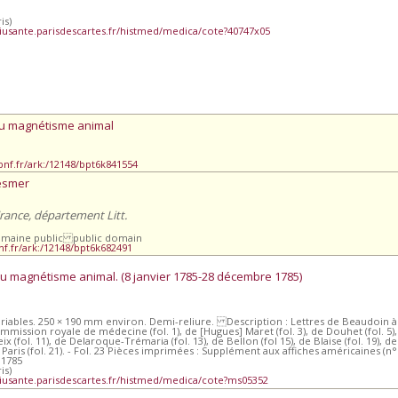
is)
iusante.parisdescartes.fr/histmed/medica/cote?40747x05
du magnétisme animal
.bnf.fr/ark:/12148/bpt6k841554
esmer
France, département Litt.
omaine public public domain
bnf.fr/ark:/12148/bpt6k682491
 magnétisme animal. (8 janvier 1785-28 décembre 1785)
variables. 250 × 190 mm environ. Demi-reliure. Description : Lettres de Beaudoin à
ission royale de médecine (fol. 1), de [Hugues] Maret (fol. 3), de Douhet (fol. 5), d
x (fol. 11), de Delaroque-Trémaria (fol. 13), de Bellon (fol 15), de Blaise (fol. 19), 
ris (fol. 21). - Fol. 23 Pièces imprimées : Supplément aux affiches américaines (n° 
 1785
is)
iusante.parisdescartes.fr/histmed/medica/cote?ms05352