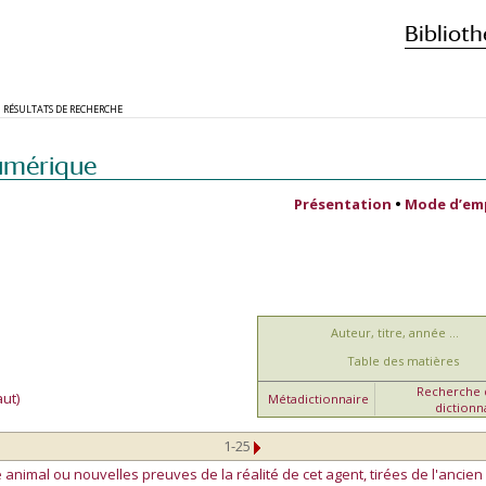
Biblioth
RÉSULTATS DE RECHERCHE
umérique
Présentation
•
Mode d’em
Auteur, titre, année ...
Table des matières
Recherche d
ut)
Métadictionnaire
dictionn
1-25
 animal ou nouvelles preuves de la réalité de cet agent, tirées de l'ancie