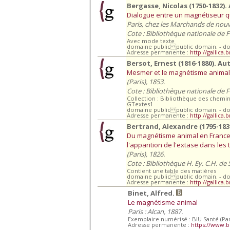
Bergasse, Nicolas (1750-1832).
Dialogue entre un magnétiseur qu
Paris, chez les Marchands de nouv
Cote : Bibliothèque nationale de 
Avec mode texte
domaine public public domain. - d
Adresse permanente :
http://gallica.
Bersot, Ernest (1816-1880). Au
Mesmer et le magnétisme animal 
(Paris), 1853.
Cote : Bibliothèque nationale de F
Collection : Bibliothèque des chemin
GTextes1
domaine public public domain. - d
Adresse permanente :
http://gallica.
Bertrand, Alexandre (1795-183
Du magnétisme animal en France : 
l'apparition de l'extase dans les
(Paris), 1826.
Cote : Bibliothèque H. Ey. C.H. de
Contient une table des matières
domaine public public domain. - d
Adresse permanente :
http://gallica.
Binet, Alfred.
Le magnétisme animal
Paris : Alcan, 1887.
Exemplaire numérisé : BIU Santé (Par
Adresse permanente :
https://www.b