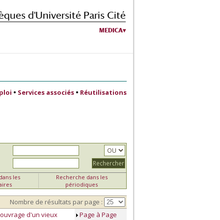
èques d'Université Paris Cité
MEDICA
ploi
•
Services associés
•
Réutilisations
ans les
Recherche dans les
aires
périodiques
Nombre de résultats par page :
n ouvrage d'un vieux
Page à Page