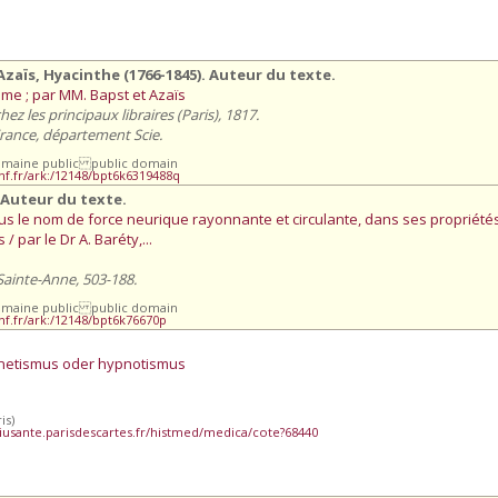
zaïs, Hyacinthe (1766-1845). Auteur du texte.
sme ; par MM. Bapst et Azaïs
z les principaux libraires (Paris), 1817.
France, département Scie.
omaine public public domain
.bnf.fr/ark:/12148/bpt6k6319488q
. Auteur du texte.
s le nom de force neurique rayonnante et circulante, dans ses propriété
 par le Dr A. Baréty,...
 Sainte-Anne, 503-188.
omaine public public domain
bnf.fr/ark:/12148/bpt6k76670p
netismus oder hypnotismus
is)
iusante.parisdescartes.fr/histmed/medica/cote?68440