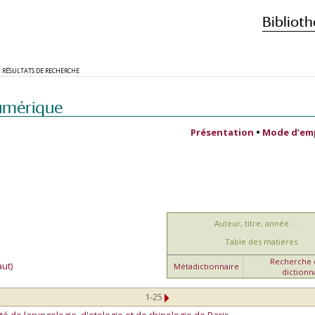
Biblioth
RÉSULTATS DE RECHERCHE
umérique
Présentation
•
Mode d’em
Auteur, titre, année ...
Table des matières
Recherche d
ut)
Métadictionnaire
dictionn
1-25
té de laryngologie, d'otologie et de rhinologie de Paris