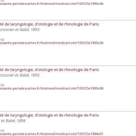
is)
iusante.parisdescartes.fr/histmed/medica/cote?130125x1893x04
té de laryngologie, d'otologie et de rhinologie de Paris
Lecrosnier et Babé, 1893.
is)
iusante.parisdescartes.fr/histmed/medica/cote?130125x1893x06
té de laryngologie, d'otologie et de rhinologie de Paris
Lecrosnier et Babé, 1893.
is)
iusante.parisdescartes.fr/histmed/medica/cote?130125x1893x08
té de laryngologie, d'otologie et de rhinologie de Paris
r et Babé, 1894.
is)
iusante.parisdescartes.fr/histmed/medica/cote?130125x1894x01