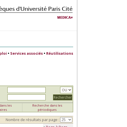
èques d'Université Paris Cité
MEDICA
ploi
•
Services associés
•
Réutilisations
ans les
Recherche dans les
aires
périodiques
Nombre de résultats par page :
Page à Page