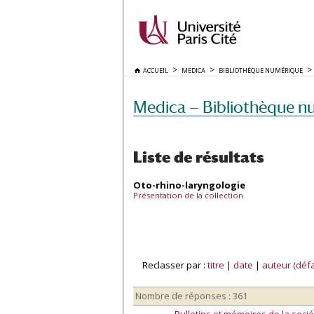
ACCUEIL
MEDICA
BIBLIOTHÈQUE NUMÉRIQUE
Medica — Bibliothèque n
Liste de résultats
Oto-rhino-laryngologie
Présentation de la collection
Reclasser par :
titre
|
date
|
auteur (défa
Nombre de réponses : 361
Bulletins et mémoires de la socié