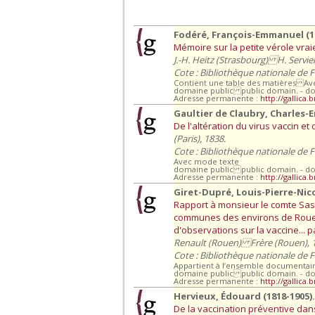
Fodéré, François-Emmanuel (17
Mémoire sur la petite vérole vraie 
J.-H. Heitz (Strasbourg) H. Servier
Cote : Bibliothèque nationale de 
Contient une table des matières A
domaine public public domain. - d
Adresse permanente :
http://gallica.
Gaultier de Claubry, Charles-
De l'altération du virus vaccin et
(Paris), 1838.
Cote : Bibliothèque nationale de 
Avec mode texte
domaine public public domain. - d
Adresse permanente :
http://gallica.
Giret-Dupré, Louis-Pierre-Nico
Rapport à monsieur le comte Sas d
communes des environs de Rouen, 
d'observations sur la vaccine... p
Renault (Rouen) Frère (Rouen), 
Cote : Bibliothèque nationale de 
Appartient à l’ensemble documenta
domaine public public domain. - d
Adresse permanente :
http://gallica.
Hervieux, Édouard (1818-1905)
De la vaccination préventive dans 