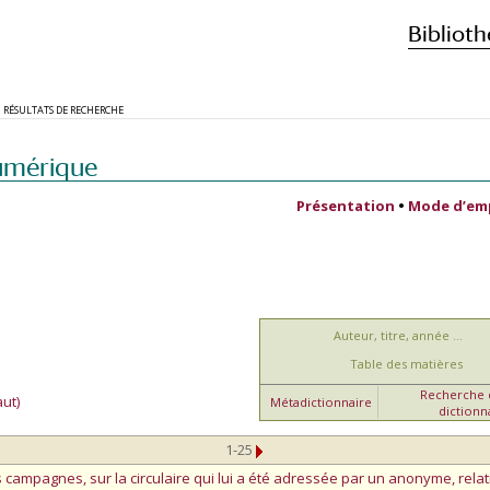
Biblioth
RÉSULTATS DE RECHERCHE
umérique
Présentation
•
Mode d’em
Auteur, titre, année ...
Table des matières
Recherche d
ut)
Métadictionnaire
dictionn
1-25
campagnes, sur la circulaire qui lui a été adressée par un anonyme, relati