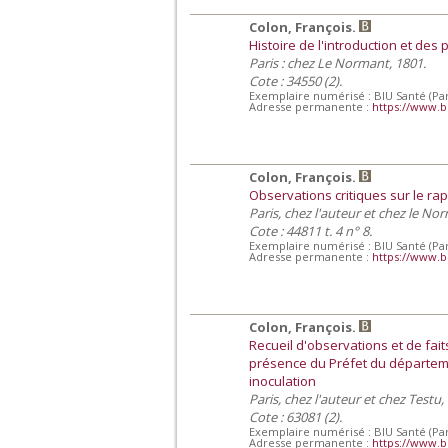
Colon, François.
Histoire de l'introduction et des
Paris : chez Le Normant, 1801.
Cote : 34550 (2).
Exemplaire numérisé : BIU Santé (Par
Adresse permanente :
https://www.b
Colon, François.
Observations critiques sur le ra
Paris, chez l'auteur et chez le No
Cote : 44811 t. 4 n° 8.
Exemplaire numérisé : BIU Santé (Par
Adresse permanente :
https://www.b
Colon, François.
Recueil d'observations et de fait
présence du Préfet du départeme
inoculation
Paris, chez l'auteur et chez Testu,
Cote : 63081 (2).
Exemplaire numérisé : BIU Santé (Par
Adresse permanente :
https://www.b