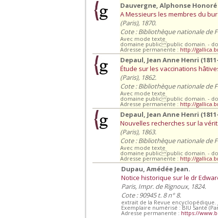
Dauvergne, Alphonse Honoré A
A Messieurs les membres du burea
(Paris), 1870.
Cote : Bibliothèque nationale de 
Avec mode texte
domaine public public domain. - d
Adresse permanente :
http://gallica
Depaul, Jean Anne Henri (1811
Étude sur les vaccinations hâtives
(Paris), 1862.
Cote : Bibliothèque nationale de 
Avec mode texte
domaine public public domain. - d
Adresse permanente :
http://gallica.
Depaul, Jean Anne Henri (1811
Nouvelles recherches sur la vérita
(Paris), 1863.
Cote : Bibliothèque nationale de 
Avec mode texte
domaine public public domain. - d
Adresse permanente :
http://gallica.
Dupau, Amédée Jean.
Notice historique sur le dr Edwa
Paris, Impr. de Rignoux, 1824.
Cote : 90945 t. 8 n° 8.
extrait de la Revue encyclopédique. Ja
Exemplaire numérisé : BIU Santé (Par
Adresse permanente :
https://www.b