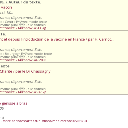
18..). Auteur du texte.
u vaccin
), 18...
France, département Scie.
re : Centre1 Avec mode texte
omaine public public domain
bnf.fr/ark:/12148/bpt6k5451334g
xte.
et depuis l'introduction de la vaccine en France / par H. Carnot,...
France, département Scie.
ire : Bourgogn1 Avec mode texte
omaine public public domain
bnf.fr/ark:/12148/bpt6k54482808
texte.
 Charité / par le Dr Chassagny
France, département Scie.
omaine public public domain
.bnf.fr/ark:/12148/bpt6k5450617p
e génisse à bras
05.
is)
iusante.parisdescartes.fr/histmed/medica/cote?65463x04