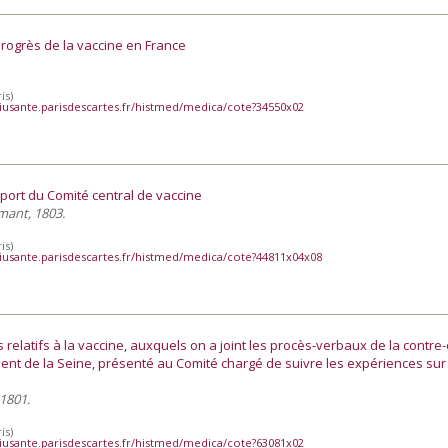
 progrès de la vaccine en France
is)
iusante.parisdescartes.fr/histmed/medica/cote?34550x02
pport du Comité central de vaccine
rmant, 1803.
is)
iusante.parisdescartes.fr/histmed/medica/cote?44811x04x08
s relatifs à la vaccine, auxquels on a joint les procès-verbaux de la contre
nt de la Seine, présenté au Comité chargé de suivre les expériences sur 
 1801.
is)
iusante.parisdescartes.fr/histmed/medica/cote?63081x02