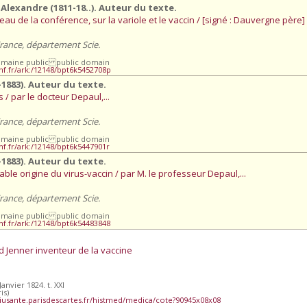
lexandre (1811-18..). Auteur du texte.
u de la conférence, sur la variole et le vaccin / [signé : Dauvergne père]
France, département Scie.
omaine public public domain
.bnf.fr/ark:/12148/bpt6k5452708p
-1883). Auteur du texte.
 / par le docteur Depaul,...
France, département Scie.
omaine public public domain
bnf.fr/ark:/12148/bpt6k5447901r
-1883). Auteur du texte.
ble origine du virus-vaccin / par M. le professeur Depaul,...
France, département Scie.
omaine public public domain
bnf.fr/ark:/12148/bpt6k54483848
rd Jenner inventeur de la vaccine
nvier 1824. t. XXI
is)
iusante.parisdescartes.fr/histmed/medica/cote?90945x08x08