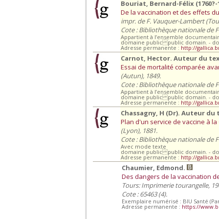
Bouriat, Bernard-Félix (1760?-
De la vaccination et des effets d
impr. de F. Vauquer-Lambert (Tours
Cote : Bibliothèque nationale de 
Appartient à l’ensemble documentai
domaine public public domain. - d
Adresse permanente :
http://gallica.
Carnot, Hector. Auteur du te
Essai de mortalité comparée avant 
(Autun), 1849.
Cote : Bibliothèque nationale de 
Appartient à l’ensemble documenta
domaine public public domain. - d
Adresse permanente :
http://gallica.
Chassagny, H (Dr). Auteur du 
Plan d'un service de vaccine à la
(Lyon), 1881.
Cote : Bibliothèque nationale de 
Avec mode texte
domaine public public domain. - d
Adresse permanente :
http://gallica
Chaumier, Edmond.
Des dangers de la vaccination d
Tours: Imprimerie tourangelle, 19
Cote : 65463 (4).
Exemplaire numérisé : BIU Santé (Par
Adresse permanente :
https://www.b