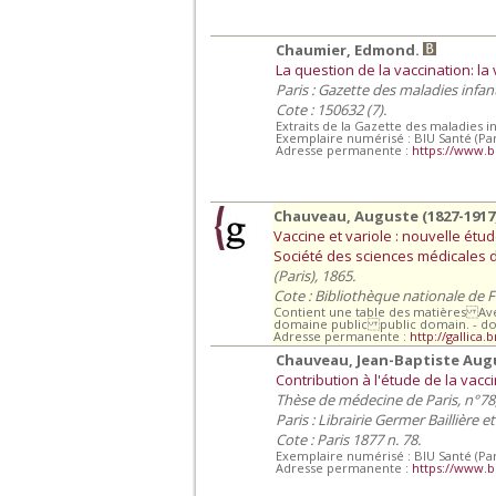
Chaumier, Edmond.
La question de la vaccination: la 
Paris : Gazette des maladies infant
Cote : 150632 (7).
Extraits de la Gazette des maladies in
Exemplaire numérisé : BIU Santé (Par
Adresse permanente :
https://www.b
Chauveau, Auguste (1827-1917)
Vaccine et variole : nouvelle étu
Société des sciences médicales de 
(Paris), 1865.
Cote : Bibliothèque nationale de 
Contient une table des matières A
domaine public public domain. - d
Adresse permanente :
http://gallica
Chauveau, Jean-Baptiste Aug
Contribution à l'étude de la vacci
Thèse de médecine de Paris, n°78,
Paris : Librairie Germer Baillière et
Cote : Paris 1877 n. 78.
Exemplaire numérisé : BIU Santé (Par
Adresse permanente :
https://www.b