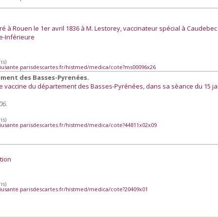
vré à Rouen le 1er avril 1836 à M. Lestorey, vaccinateur spécial à Caudebec
e-Inférieure
is)
iusante.parisdescartes.fr/histmed/medica/cote?ms00096x26
ement des Basses-Pyrenées.
de vaccine du département des Basses-Pyrénées, dans sa sèance du 15 ja
06.
is)
iusante.parisdescartes.fr/histmed/medica/cote?44811x02x09
tion
is)
iusante.parisdescartes.fr/histmed/medica/cote?20409x01