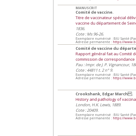
MANUSCRIT
Comité de vaccine.
Titre de vaccinateur spécial déli
vaccine du département de Sein
1836.
Cote : Ms 96-26.
Exemplaire numérisé : BIU Santé (Par
Adresse permanente :
https://www.b
Comité de vaccine du départ
Rapport général fait au Comité 
commission de correspondance
Pau : Impr. de J. P. Vignancour, 18
Cote : 44811 t. 2 n° 9.
Exemplaire numérisé : BIU Santé (Par
Adresse permanente :
https://www.b
Crookshank, Edgar March .
History and pathology of vaccina
London, H.K. Lewis, 1889.
Cote : 20409.
Exemplaire numérisé : BIU Santé (Par
Adresse permanente :
https://www.b