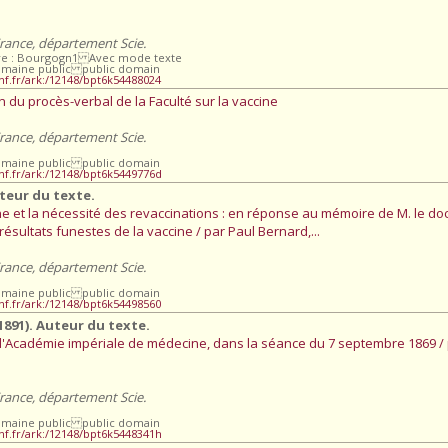
France, département Scie.
ire : Bourgogn1 Avec mode texte
omaine public public domain
bnf.fr/ark:/12148/bpt6k54488024
on du procès-verbal de la Faculté sur la vaccine
France, département Scie.
omaine public public domain
.bnf.fr/ark:/12148/bpt6k5449776d
uteur du texte.
ne et la nécessité des revaccinations : en réponse au mémoire de M. le do
 résultats funestes de la vaccine / par Paul Bernard,...
France, département Scie.
omaine public public domain
bnf.fr/ark:/12148/bpt6k54498560
1891). Auteur du texte.
 l'Académie impériale de médecine, dans la séance du 7 septembre 1869 / 
France, département Scie.
omaine public public domain
.bnf.fr/ark:/12148/bpt6k5448341h