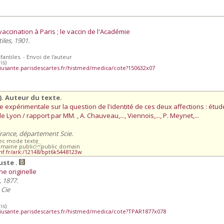
vaccination à Paris ; le vaccin de l'Académie
iles, 1901.
fantiles. - Envoi de l'auteur
is)
iusante.parisdescartes.fr/histmed/medica/cote?150632x07
. Auteur du texte.
de expérimentale sur la question de l'identité de ces deux affections : étud
Lyon / rapport par MM. , A. Chauveau,..., Viennois,..., P. Meynet,...
France, département Scie.
vec mode texte
omaine public public domain
.bnf.fr/ark:/12148/bpt6k5448123w
uste .
ne originelle
 1877.
 Cie
is)
iusante.parisdescartes.fr/histmed/medica/cote?TPAR1877x078