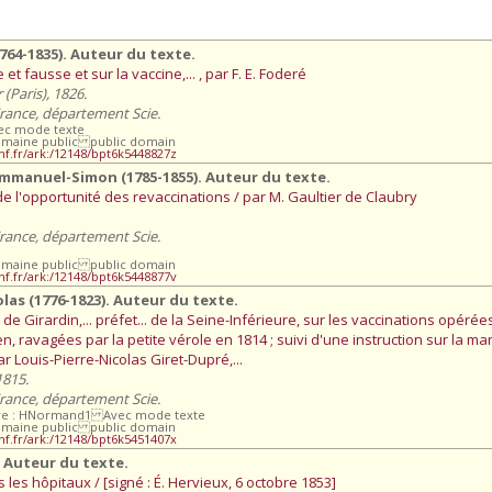
64-1835). Auteur du texte.
et fausse et sur la vaccine,... , par F. E. Foderé
 (Paris), 1826.
France, département Scie.
vec mode texte
omaine public public domain
bnf.fr/ark:/12148/bpt6k5448827z
Emmanuel-Simon (1785-1855). Auteur du texte.
 de l'opportunité des revaccinations / par M. Gaultier de Claubry
France, département Scie.
omaine public public domain
bnf.fr/ark:/12148/bpt6k5448877v
las (1776-1823). Auteur du texte.
e Girardin,... préfet... de la Seine-Inférieure, sur les vaccinations opéré
ravagées par la petite vérole en 1814 ; suivi d'une instruction sur la man
ar Louis-Pierre-Nicolas Giret-Dupré,...
1815.
France, département Scie.
ire : HNormand1 Avec mode texte
omaine public public domain
bnf.fr/ark:/12148/bpt6k5451407x
. Auteur du texte.
les hôpitaux / [signé : É. Hervieux, 6 octobre 1853]