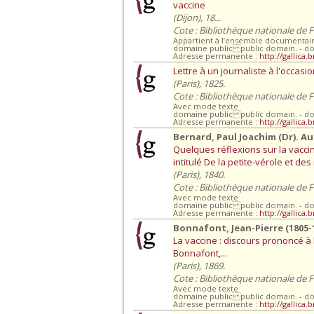
vaccine
(Dijon), 18...
Cote : Bibliothèque nationale de 
Appartient à l’ensemble documenta
domaine public public domain. - d
Adresse permanente :
http://gallica.
Lettre à un journaliste à l'occasi
(Paris), 1825.
Cote : Bibliothèque nationale de 
Avec mode texte
domaine public public domain. - d
Adresse permanente :
http://gallica
Bernard, Paul Joachim (Dr). A
Quelques réflexions sur la vacci
intitulé De la petite-vérole et des
(Paris), 1840.
Cote : Bibliothèque nationale de 
Avec mode texte
domaine public public domain. - d
Adresse permanente :
http://gallica.
Bonnafont, Jean-Pierre (1805-
La vaccine : discours prononcé à
Bonnafont,...
(Paris), 1869.
Cote : Bibliothèque nationale de 
Avec mode texte
domaine public public domain. - d
Adresse permanente :
http://gallica