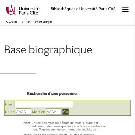
Bibliothèques d'Université Paris Cité
ACCUEIL
BASE BIOGRAPHIQUE
Base biographique
Recherche d'une personne
Nom
Né en
Mort en
Nom
Entrez des mots ou débuts de mots. L'ordre est
indifférent, de même que les caractères accentués ou
non. Tous les termes sont tronqués implicitement.
Dates
Choisissez l'année exacte, ou des intervalles