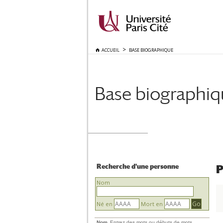
ACCUEIL
BASE BIOGRAPHIQUE
Base biographi
Recherche d'une personne
P
Nom
Né en
Mort en
Nom
Entrez des mots ou débuts de mots.