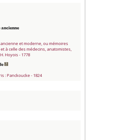
e ancienne
ine ancienne et moderne, ou mémoires
 et à celle des médecins, anatomistes,
H. Hoyois - 1778
ale
ris : Panckoucke - 1824