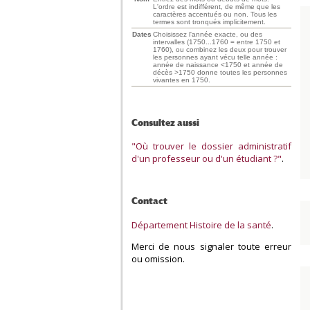
L'ordre est indifférent, de même que les
caractères accentués ou non. Tous les
termes sont tronqués implicitement.
Dates
Choisissez l'année exacte, ou des
intervalles (1750...1760 = entre 1750 et
1760), ou combinez les deux pour trouver
les personnes ayant vécu telle année :
année de naissance <1750 et année de
décès >1750 donne toutes les personnes
vivantes en 1750.
Consultez aussi
"Où trouver le dossier administratif
d'un professeur ou d'un étudiant ?"
.
Contact
Département Histoire de la santé
.
Merci de nous signaler toute erreur
ou omission.