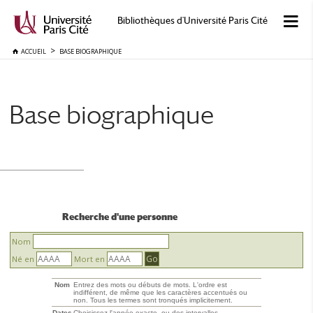
Bibliothèques d'Université Paris Cité
ACCUEIL
BASE BIOGRAPHIQUE
Base biographique
Recherche d'une personne
Nom
Né en
Mort en
Nom
Entrez des mots ou débuts de mots. L'ordre est
indifférent, de même que les caractères accentués ou
non. Tous les termes sont tronqués implicitement.
Dates
Choisissez l'année exacte, ou des intervalles