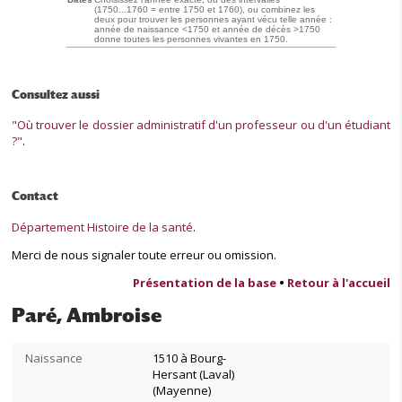
(1750...1760 = entre 1750 et 1760), ou combinez les
deux pour trouver les personnes ayant vécu telle année :
année de naissance <1750 et année de décès >1750
donne toutes les personnes vivantes en 1750.
Consultez aussi
"Où trouver le dossier administratif d'un professeur ou d'un étudiant
?"
.
Contact
Département Histoire de la santé
.
Merci de nous signaler toute erreur ou omission.
Présentation de la base
•
Retour à l'accueil
Paré, Ambroise
Naissance
1510 à Bourg-
Hersant (Laval)
(Mayenne)