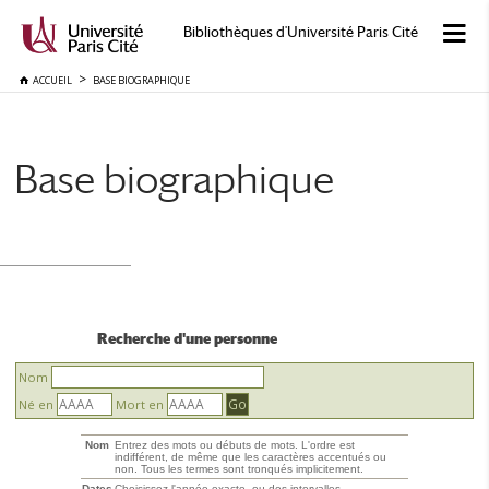
Bibliothèques d'Université Paris Cité
ACCUEIL
BASE BIOGRAPHIQUE
Base biographique
Recherche d'une personne
Nom
Né en
Mort en
Nom
Entrez des mots ou débuts de mots. L'ordre est
indifférent, de même que les caractères accentués ou
non. Tous les termes sont tronqués implicitement.
Dates
Choisissez l'année exacte, ou des intervalles