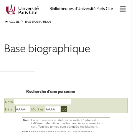
Bibliothèques d'Université Paris Cité
ACCUEIL
BASE BIOGRAPHIQUE
Base biographique
Recherche d'une personne
Nom
Né en
Mort en
Nom
Entrez des mots ou débuts de mots. L'ordre est
indifférent, de même que les caractères accentués ou
non. Tous les termes sont tronqués implicitement.
Dates
Choisissez l'année exacte, ou des intervalles