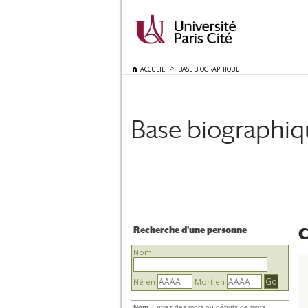
ACCUEIL
BASE BIOGRAPHIQUE
Base biographi
Recherche d'une personne
C
Nom
Né en
Mort en
Nom
Entrez des mots ou débuts de mots.