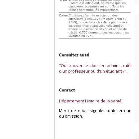
L'ordre est indifférent, de même que les
caractères accentués ou non. Tous les
termes sont tronqués implicitement.
Dates
Choisissez l'année exacte, ou des
intervalles (1750...1760 = entre 1750 et
1760), ou combinez les deux pour trouver
les personnes ayant vécu telle année :
année de naissance <1750 et année de
décès >1750 donne toutes les personnes
vivantes en 1750.
Consultez aussi
"Où trouver le dossier administratif
d'un professeur ou d'un étudiant ?"
.
Contact
Département Histoire de la santé
.
Merci de nous signaler toute erreur
ou omission.