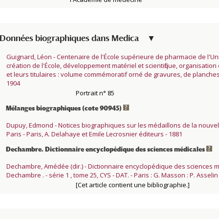
Données biographiques dans
Medica
Guignard, Léon - Centenaire de l'École supérieure de pharmacie de l'Univ
création de l'École, développement matériel et scientifique, organisation
et leurs titulaires : volume commémoratif orné de gravures, de planches et 
1904
Portrait n° 85
Mélanges biographiques (cote 90945)
Dupuy, Edmond - Notices biographiques sur les médaillons de la nouve
Paris - Paris, A. Delahaye et Emile Lecrosnier éditeurs - 1881
Dechambre. Dictionnaire encyclopédique des sciences médicales
Dechambre, Amédée (dir.) - Dictionnaire encyclopédique des sciences médi
Dechambre . - série 1 , tome 25, CYS - DAT. - Paris : G. Masson : P. Asselin
[Cet article contient une bibliographie.]