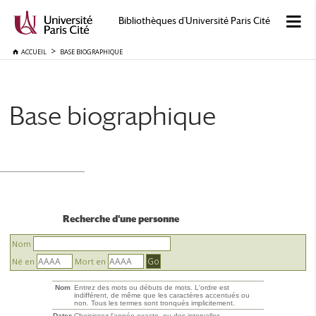
Bibliothèques d'Université Paris Cité
ACCUEIL
BASE BIOGRAPHIQUE
Base biographique
Recherche d'une personne
Nom
Né en
Mort en
Nom
Entrez des mots ou débuts de mots. L'ordre est
indifférent, de même que les caractères accentués ou
non. Tous les termes sont tronqués implicitement.
Dates
Choisissez l'année exacte, ou des intervalles