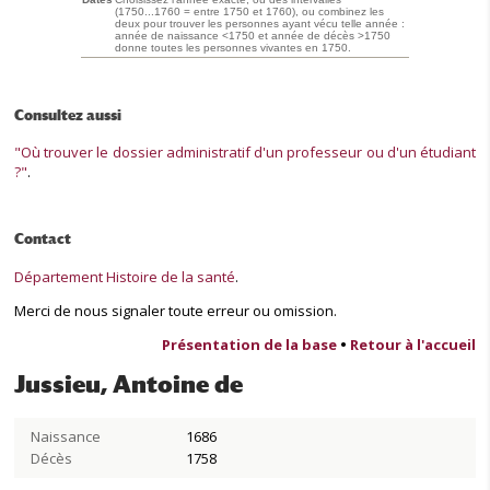
(1750...1760 = entre 1750 et 1760), ou combinez les
deux pour trouver les personnes ayant vécu telle année :
année de naissance <1750 et année de décès >1750
donne toutes les personnes vivantes en 1750.
Consultez aussi
"Où trouver le dossier administratif d'un professeur ou d'un étudiant
?"
.
Contact
Département Histoire de la santé
.
Merci de nous signaler toute erreur ou omission.
Présentation de la base
•
Retour à l'accueil
Jussieu, Antoine de
Naissance
1686
Décès
1758