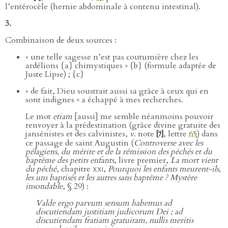
l’entérocèle (hernie abdominale à contenu intestinal).
3.
Combinaison de deux sources :
« une telle sagesse n’est pas coutumière chez les
ardélions {a} chimystiques » {b} (formule adaptée de
Juste Lipse) ; {c}
« de fait, Dieu soustrait aussi sa grâce à ceux qui en
sont indignes » a échappé à mes recherches.
Le mot
etiam
[aussi] me semble néanmoins pouvoir
renvoyer à la prédestination (grâce divine gratuite des
jansénistes et des calvinistes,
v
. note
, lettre
65
) dans
[7]
ce passage de saint Augustin (
Controverse avec les
pélagiens, du mérite et de la rémission des péchés et du
baptême des petits enfants
, livre premier,
La mort vient
du péché
, chapitre
xxi
,
Pourquoi les enfants meurent-ils,
les uns baptisés et les autres sans baptême ? Mystère
insondable
, § 29) :
Valde ergo parvum sensum habemus ad
discutiendam justitiam judicorum Dei ; ad
discutiendam fratiam gratuitam, nullis meritis