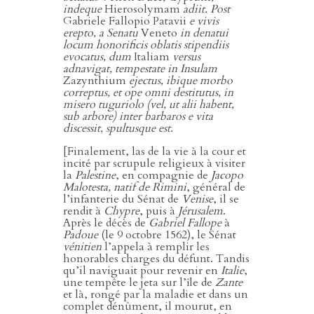
indeque
Hierosolymam
adiit. Post
Gabriele Fallopio Patavii
e vivis
erepto, a Senatu
Veneto
in denatui
locum honorificis oblatis stipendiis
evocatus, dum
Italiam
versus
adnavigat, tempestate in Insulam
Zazynthium
ejectus, ibique morbo
correptus, et ope omni destitutus, in
misero tuguriolo (vel, ut alii habent,
sub arbore) inter barbaros e vita
discessit, spultusque est
.
[Finalement, las de la vie à la cour et
incité par scrupule religieux à visiter
la
Palestine
, en compagnie de
Jacopo
Malotesta, natif de Rimini
, général de
l’infanterie du Sénat de
Venise
, il se
rendit à
Chypre
, puis à
Jérusalem
.
Après le décès de
Gabriel Fallope
à
Padoue
(le 9 octobre 1562), le Sénat
vénitien
l’appela à remplir les
honorables charges du défunt. Tandis
qu’il naviguait pour revenir en
Italie
,
une tempête le jeta sur l’île de
Zante
et là, rongé par la maladie et dans un
complet dénûment, il mourut, en