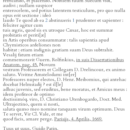
refricando, et placendo. Nobilem tuum Suecum vidi,
audivi ; nullam suspicor
enterocelem, sed potius latentem testiculum, pro quo nulla
opus erit sectione : ideó
laudo Te quod ab ea
2
abstinueris
1
prudenter et sapienter :
feliciter agitur cum
tuis ægris, quod sis ex utroque Cæsar, hoc est summæ
probitatis et periti[æ]
in Artis operibus consummatæ : talis sapientia apud
Chymisticos ardeliones non
habitat : etiam indignis gratiam suam Deus subtrahit.
Vesalij fatum etiam
commemoravit Guern. Rolfinkius,
in suis Dissertationibus
Anatom. pag. 45.
Novum
vestrum Professorem et Collegam D. Drelincour, ex animo
saluto. Vivitne Amstelodami int[er]
Professores nuper electos, D. Henr. Meibomius, qui antehac
docebat Helmstadij ? est il[le]
adhuc juvenis, sed eruditus, bene moratus, et Amicus meus :
idem profiteor de optimo
doctissimóq. viro, D. Christiano Utenbogardo, Doct. Med.
Ultrajectino, quem si nosti,
saluta quæso meo nomine tanquam virum optimum. Deus
Te servet, Vir Cl. Vale, et me
quod facis, amare perge.
Parisijs, 4. Aprilis, 1669.
Tuus ut suus, Guido Patin.