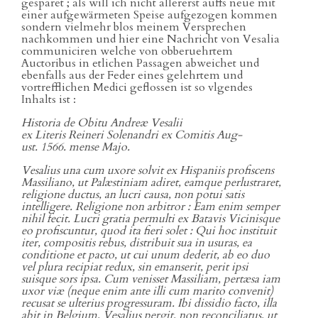
gesparet ; als will ich nicht allererst auffs neue mit
einer aufgewärmeten Speise aufgezogen kommen
sondern vielmehr blos meinem Versprechen
nachkommen und hier eine Nachricht von Vesalia
communiciren welche von obberuehrtem
Auctoribus in etlichen Passagen abweichet und
ebenfalls aus der Feder eines gelehrtem und
vortrefflichen Medici geflossen ist so vlgendes
Inhalts ist :
Historia de Obitu Andreæ Vesalii
ex Literis Reineri Solenandri ex Comitis Aug-
ust. 1566. mense Majo.
Vesalius una cum uxore solvit ex Hispaniis profiscens
Massiliano, ut Palæstiniam adiret, eamque perlustraret,
religione ductus, an lucri causa, non potui satis
intelligere. Religione non arbitror : Eam enim semper
nihil fecit. Lucri gratia permulti ex Batavis Vicinisque
eo profiscuntur, quod ita fieri solet : Qui hoc instituit
iter, compositis rebus, distribuit sua in usuras, ea
conditione et pacto, ut cui unum dederit, ab eo duo
vel plura recipiat redux, sin emanserit, perit ipsi
suisque sors ipsa. Cum venisset Massiliam, pertæsa iam
uxor viæ (neque enim ante illi cum marito convenit)
recusat se ulterius progressuram. Ibi dissidio facto, illa
abit in Belgium, Vesalius pergit, non reconciliatus, ut