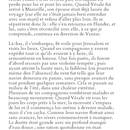
perdu pour lui et pour les siens. Quand Vésale fut
arrivé à Marseille, son épouse était déjà lassée du
voyage (car elle ne s’était jamais bien entendue
avec son mari) et refusa d’aller plus loin. Ils se
séparèrent donc là : elle s’en retourna en Flandre, et
lui, sans s’être réconcilié avec elle, à ce que je
comprends, continua en direction de Venise.
Là-bas, il s’embarqua, fit voile pour Jérusalem et
visita les lieux. Quand ses compagnons y eurent
expédié tout ce qu’ils avaient à y faire, ils
remontèrent en bateau. Une fois partis, ils furent
d’abord secoués par une violente tempête ; puis
ayant atteint la haute mer, la faiblesse (on pourrait
même dire l’absence) du vent fut telle que leur
navire demeura en panne, sans presque avancer du
tout pendant quelques semaines. Cela se passait au
milieu de l’été, dans une chaleur extrême.
Plusieurs de ses compagnons tombèrent malades et
beaucoup moururent. Quand Vésale vit tous les
jours les corps jetés à la mer, la morosité s’empara
de lui et il commença lui-même à devenir malade,
mais il s’en cacha. Comme leur navire flottait ainsi
sans avancer, les vivres commencèrent à manquer.
La disette était grande avec un profond manque
d’eau douce ; une ration quotidienne en était