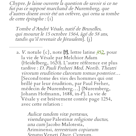
Chypre. Je laisse ouverte la question de savoir si ce ne
fut pas ce supposé marchand de Nuremberg, que
d’autres disent avoir été un orfèvre, qui orna sa tombe
de cette épitaphe :
{i}
Tombe d’André Vésale, natif de Bruxelles,
qui mourut le 15 octobre 1564, âgé de 58 ans,
tandis qu’il revenait de Jérusalem
]. {j}
V
. notule {c}, note
, lettre latine
452
, pour
[7]
la vie de Vésale par Melchior Adam
(Heidelberg, 1620). L’autre référence est plus
tardive :
D. Pauli Freheri Med. Norib. Theatri
virorum eruditione clarorum tomus posterior…
[Second tome des vies des hommes qui ont
brillé par leur érudition, par Paul Freher,
médecin de Nuremberg…] (Nuremberg,
o
Johann Hofmann, 1688, in‑f
). La vie de
Vésale y est brièvement contée page 1254,
avec cette relation :
Aulicæ tandem vitæ pertæsus,
visendæque
Palestinæ
religione ductus,
una cum
Jacobo Malotesta,
Ariminensi
, terrestrium copiarum
Senatus
Veneti
Duce,
Cyprum
,