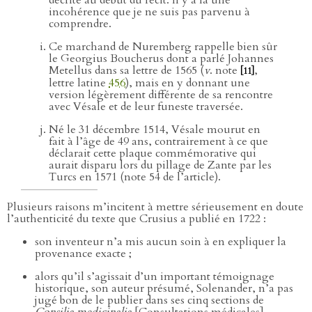
incohérence que je ne suis pas parvenu à
comprendre.
Ce marchand de Nuremberg rappelle bien sûr
le Georgius Boucherus dont a parlé Johannes
Metellus dans sa lettre de 1565 (
v
. note
,
[11]
lettre latine
456
), mais en y donnant une
version légèrement différente de sa rencontre
avec Vésale et de leur funeste traversée.
Né le 31 décembre 1514, Vésale mourut en
fait à l’âge de 49 ans, contrairement à ce que
déclarait cette plaque commémorative qui
aurait disparu lors du pillage de Zante par les
Turcs en 1571 (note 54 de l’article).
Plusieurs raisons m’incitent à mettre sérieusement en doute
l’authenticité du texte que Crusius a publié en 1722 :
son inventeur n’a mis aucun soin à en expliquer la
provenance exacte ;
alors qu’il s’agissait d’un important témoignage
historique, son auteur présumé, Solenander, n’a pas
jugé bon de le publier dans ses cinq sections de
Consilia medicinalia
[Consultations médicales]