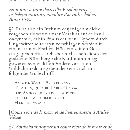
Eximium nostræ decus ille Vesalius artis
In Pelago moritur, membra Zacynthis habet.
Anno 1564
.
§2. Es ist also ein Irrthum derjenigen welche
vorgeben als wenn unser Vesalius auf de Insul
Zacynthus, dahin Er aus der Insul Cypern durch
Ungewitter solte seyn verschlagen worden in
einem armen Fischers Hüttlein seinen Geist
aufgegeben hätte. Ob aber nicht eben dieses der
gedachte Nürn bergische Kauffmann mag
gewesen syn welchen Andere vor einen
Goldschmiedt ausgeben der sein Grab mit
folgender Grabschrifft :
Andreæ Vesalii Bruxellensis
Tumulus, qui obit Idibus Octo-
bris Anno ciɔciɔlxiv. ætatis ve-
ro suæ, lviii. cum rediisset
Hierosolymas. »
[
Court récit de la mort et de l’enterrement d’André
Vésale
§1. Souhaitant donner un court récit de la mort et de