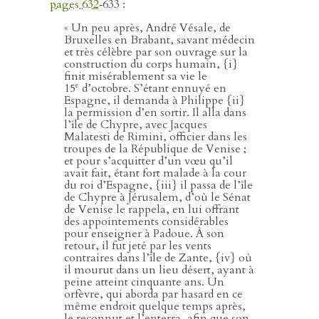
pages 632
‑633 :
« Un peu après, André Vésale, de
Bruxelles en Brabant, savant médecin
et très célèbre par son ouvrage sur la
construction du corps humain, {i}
finit misérablement sa vie le
e
15
d’octobre. S’étant ennuyé en
Espagne, il demanda à Philippe {ii}
la permission d’en sortir. Il alla dans
l’île de Chypre, avec Jacques
Malatesti de Rimini, officier dans les
troupes de la République de Venise ;
et pour s’acquitter d’un vœu qu’il
avait fait, étant fort malade à la cour
du roi d’Espagne, {iii} il passa de l’île
de Chypre à Jérusalem, d’où le Sénat
de Venise le rappela, en lui offrant
des appointements considérables
pour enseigner à Padoue. À son
retour, il fut jeté par les vents
contraires dans l’île de Zante, {iv} où
il mourut dans un lieu désert, ayant à
peine atteint cinquante ans. Un
orfèvre, qui aborda par hasard en ce
même endroit quelque temps après,
le reconnut et l’enterra, afin que son