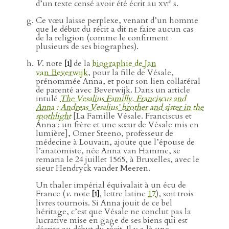
e
d’un texte censé avoir été écrit au
xvi
s.
Ce vœu laisse perplexe, venant d’un homme
que le début du récit a dit ne faire aucun cas
de la religion (comme le confirment
plusieurs de ses biographes).
V
. note
de la
biographie de Jan
[1]
van Beverwijk
, pour la fille de Vésale,
prénommée Anna, et pour son lien collatéral
de parenté avec Beverwijk. Dans un article
intulé
The Vesalius Familly. Franciscus and
Anna : Andreas Vesalius’ brother and sister in the
spothlight
[La Famille Vésale. Franciscus et
Anna : un frère et une sœur de Vésale mis en
lumière], Omer Steeno, professeur de
médecine à Louvain, ajoute que l’épouse de
l’anatomiste, née Anna van Hamme, se
remaria le 24 juillet 1565, à Bruxelles, avec le
sieur Hendryck vander Meeren.
Un thaler impérial équivalait à un écu de
France (
v
. note
, lettre latine
17
), soit trois
[1]
livres tournois. Si Anna jouit de ce bel
héritage, c’est que Vésale ne conclut pas la
lucrative mise en gage de ses biens qui est
décrite au début du récit. Il y a là une