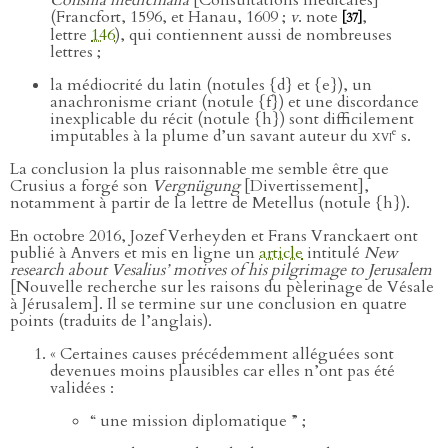
(Francfort, 1596, et Hanau, 1609 ;
v
. note
,
[37]
lettre
146
), qui contiennent aussi de nombreuses
lettres ;
la médiocrité du latin (notules {d} et {e}), un
anachronisme criant (notule {f}) et une discordance
inexplicable du récit (notule {h}) sont difficilement
e
imputables à la plume d’un savant auteur du
xvi
s.
La conclusion la plus raisonnable me semble être que
Crusius a forgé son
Vergnügung
[Divertissement],
notamment à partir de la lettre de Metellus (notule {h}).
En octobre 2016, Jozef Verheyden et Frans Vranckaert ont
publié à Anvers et mis en ligne un
article
intitulé
New
research about Vesalius’ motives of his pilgrimage to Jerusalem
[Nouvelle recherche sur les raisons du pèlerinage de Vésale
à Jérusalem]. Il se termine sur une conclusion en quatre
points (traduits de l’anglais).
« Certaines causes précédemment alléguées sont
devenues moins plausibles car elles n’ont pas été
validées :
“ une mission diplomatique ” ;