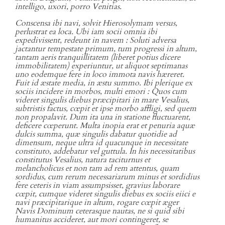
intelligo, uxori, porro Venitias.
Conscensa ibi navi, solvit Hierosolymam versus,
perlustrat ea loca. Ubi iam socii omnia ibi
expedivissent, redeunt in navem : Soluti adversa
jactantur tempestate primum, tum progressi in altum,
tantam aeris tranquillitatem (liberet potius dicere
immobilitatem) experiuntur, ut aliquot septimanas
uno eodemque fere in loco immota navis hæreret.
Fuit id æstate media, in æstu summo. Ibi plerique ex
sociis incidere in morbos, multi emori : Quos cum
videret singulis diebus præcipitari in mare Vesalius,
subtristis factus, cœpit et ipse morbo affligi, sed quem
non propalavit. Dum ita una in statione fluctuarent,
deficere cœperunt. Multa inopia erat et penuria aquæ
dulcis summa, quæ singulis dabatur quotidie ad
dimensum, neque ultra id quacunque in necessitate
constituto, addebatur vel guttula. In his necessitatibus
constitutus Vesalius, natura taciturnus et
melancholicus et non tam ad rem attentus, quam
sordidus, cum rerum necessariarum minus et sordidius
fere ceteris in viam assumpsisset, gravius laborare
cœpit, cumque videret singulis diebus ex sociis eiici e
navi præcipitarique in altum, rogare cœpit æger
Navis Dominum ceterasque nautas, ne si quid sibi
humanitus accideret, aut mori contingeret, se