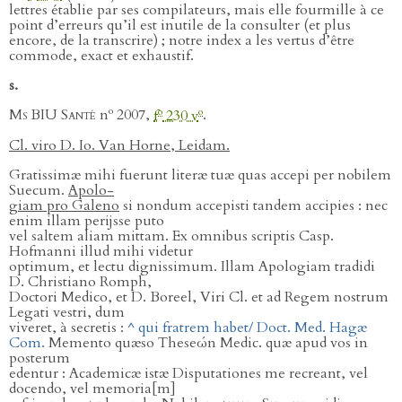
lettres établie par ses compilateurs, mais elle fourmille à ce
point d’erreurs qu’il est inutile de la consulter (et plus
encore, de la transcrire) ; notre index a les vertus d’être
commode, exact et exhaustif.
s.
o
o
o
Ms BIU Santé
n
2007,
f
230 v
.
Cl. viro D. Io. Van Horne, Leidam.
Gratissimæ mihi fuerunt literæ tuæ quas accepi per nobilem
Suecum.
Apolo-
giam pro Galeno
si nondum accepisti tandem accipies : nec
enim illam perijsse puto
vel saltem aliam mittam. Ex omnibus scriptis Casp.
Hofmanni illud mihi videtur
optimum, et lectu dignissimum. Illam Apologiam tradidi
D. Christiano Romph,
Doctori Medico, et D. Boreel, Viri Cl. et ad Regem nostrum
Legati vestri, dum
viveret, à secretis :
^ qui fratrem habet/ Doct. Med. Hagæ
Com.
Memento quæso Theseώn Medic. quæ apud vos in
posterum
edentur : Academicæ istæ Disputationes me recreant, vel
docendo, vel memoria[m]