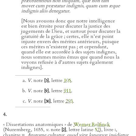
præcedentibus non iniquam, quæ non tam
movet cum præstatur indignis, quam cum æque
indignis aliis denegatur
.
[Nous avouons donc que notre intelligence
est bien étroite pour discuter la justice des
jugements de Dieu, et surtout pour discuter la
gratuité de la grâce ; certes, elle n’est point
injuste envers des mérites antérieurs, puisque
ces mérites n’existent pas ; et cependant,
quand elle est accordée à des sujets indignes,
nous sommes moins émus que quand nous la
voyons refusée à d’autres sujets également
indignes].
V
. note
, lettre
105
.
[3]
V
. note
, lettre
911
.
[9]
V
. note
, lettre
293
.
[30]
4.
« Dissertations anatomiques » de
Werner Rolfinck
(Nuremberg, 1655,
v
. note
, lettre latine
52
), livre
i
,
[2]
chapitre
iii
,
Anatome culpatur, quod vitæ longævæ insidietur,