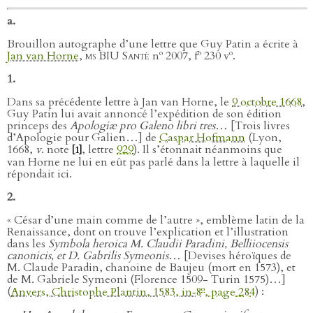
a.
Brouillon autographe d’une lettre que Guy Patin a écrite à
o
o
o
Jan van Horne
,
ms BIU Santé
n
2007, f
230 v
.
1.
Dans sa précédente lettre à Jan van Horne, le
9 octobre 1668
,
Guy Patin lui avait annoncé l’expédition de son édition
princeps des
Apologiæ pro Galeno libri tres…
[Trois livres
d’Apologie pour Galien…] de
Caspar Hofmann
(Lyon,
1668,
v
. note
, lettre
929
). Il s’étonnait néanmoins que
[1]
van Horne ne lui en eût pas parlé dans la lettre à laquelle il
répondait ici.
2.
« César d’une main comme de l’autre », emblème latin de la
Renaissance, dont on trouve l’explication et l’illustration
dans les
Symbola heroica M. Claudii Paradini, Belliiocensis
canonicis, et D. Gabrilis Symeonis…
[Devises héroïques de
M. Claude Paradin, chanoine de Baujeu (mort en 1573), et
de M. Gabriele Symeoni (Florence 1509- Turin 1575)…]
o
(
Anvers, Christophe Plantin, 1583, in‑8
, page 284
) :