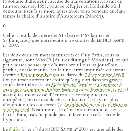
la douane d’Elseneur ; accusé de malversations, il avait dû
fuir son pays en 1668, pour se réfugier en Hollande où il
demeura jusqu’à sa mort, après avoir tenu pendant quelque
temps la chaire d’histoire d’Amsterdam (Moréri).
6.
Celle-ci est la dernière des 515 lettres (457 latines et
58 françaises) que notre édition a extraites du
ms BIU Santé
o
n
2007.
Les deux derniers mots manuscrits de Guy Patin, sous sa
signature, sont
Viro Cl.
[Au très distingué Monsieur], ce qui
peut laisser penser que d’autres brouillons, aujourd’hui
perdus, auraient suivi. Seule une lettre imprimée en atteste
(écrite à
Reiner von Neuhaus
, datée du
29 septembre 1669
).
On pourrait autrement croire qu’englouti dans ses graves
soucis familiaux (
v
. les
Déboires de Carolus
et
Comment le
mariage et la mort de Robert Patin on causé la ruine de Guy
), il
avait quasiment cessé d’écrire à ses correspondants
européens, mais aussi de chasser les livres, n’ayant plus
d’endroit où les conserver (
v
.
La bibliothèque de Guy Patin et
sa dispersion
). Néanmoins, le débit ininterrompu de ses
lettres françaises ne plaide pas en faveur de cette seconde
hypothèse.
o
o
o
o
Le
f
231
(r
et v
) du
ms BIU Santé
n
2007 est une table des