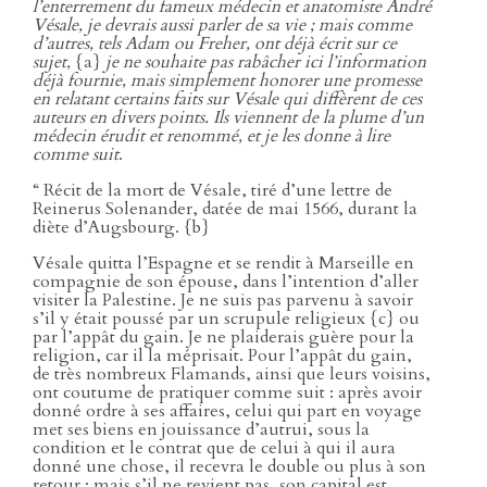
l’enterrement du fameux médecin et anatomiste André
Vésale, je devrais aussi parler de sa vie ; mais comme
d’autres, tels Adam ou Freher, ont déjà écrit sur ce
sujet,
{a}
je ne souhaite pas rabâcher ici l’information
déjà fournie, mais simplement honorer une promesse
en relatant certains faits sur Vésale qui diffèrent de ces
auteurs en divers points. Ils viennent de la plume d’un
médecin érudit et renommé, et je les donne à lire
comme suit
.
“ Récit de la mort de Vésale, tiré d’une lettre de
Reinerus Solenander, datée de mai 1566, durant la
diète d’Augsbourg. {b}
Vésale quitta l’Espagne et se rendit à Marseille en
compagnie de son épouse, dans l’intention d’aller
visiter la Palestine. Je ne suis pas parvenu à savoir
s’il y était poussé par un scrupule religieux {c} ou
par l’appât du gain. Je ne plaiderais guère pour la
religion, car il la méprisait. Pour l’appât du gain,
de très nombreux Flamands, ainsi que leurs voisins,
ont coutume de pratiquer comme suit : après avoir
donné ordre à ses affaires, celui qui part en voyage
met ses biens en jouissance d’autrui, sous la
condition et le contrat que de celui à qui il aura
donné une chose, il recevra le double ou plus à son
retour ; mais s’il ne revient pas, son capital est