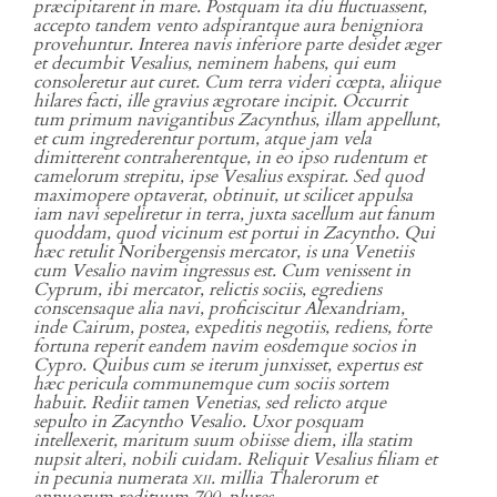
præcipitarent in mare. Postquam ita diu fluctuassent,
accepto tandem vento adspirantque aura benigniora
provehuntur. Interea navis inferiore parte desidet æger
et decumbit Vesalius, neminem habens, qui eum
consoleretur aut curet. Cum terra videri cœpta, aliique
hilares facti, ille gravius ægrotare incipit. Occurrit
tum primum navigantibus Zacynthus, illam appellunt,
et cum ingrederentur portum, atque jam vela
dimitterent contraherentque, in eo ipso rudentum et
camelorum strepitu, ipse Vesalius exspirat. Sed quod
maximopere optaverat, obtinuit, ut scilicet appulsa
iam navi sepeliretur in terra, juxta sacellum aut fanum
quoddam, quod vicinum est portui in Zacyntho. Qui
hæc retulit Noribergensis mercator, is una Venetiis
cum Vesalio navim ingressus est. Cum venissent in
Cyprum, ibi mercator, relictis sociis, egrediens
conscensaque alia navi, proficiscitur Alexandriam,
inde Cairum, postea, expeditis negotiis, rediens, forte
fortuna reperit eandem navim eosdemque socios in
Cypro. Quibus cum se iterum junxisset, expertus est
hæc pericula communemque cum sociis sortem
habuit. Rediit tamen Venetias, sed relicto atque
sepulto in Zacyntho Vesalio. Uxor posquam
intellexerit, maritum suum obiisse diem, illa statim
nupsit alteri, nobili cuidam. Reliquit Vesalius filiam et
in pecunia numerata
xii
. millia Thalerorum et
annuorum redituum 700. plures.