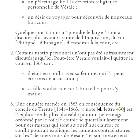
un pèlerinage lié à la dévotion religieuse
personnelle de Vésale ;
un désir de voyager pour découvrir de nouveaux
horizons.
Quelques incitations à “ prendre le large ” sont à
discuter plus avant : crainte de l’Inquisition, du roi
[Philippe
ii
d’Espagne], d’ennemis à la cour, etc.
Certains motifs personnels n’ont pas été suffisamment
discutés jusqu’ici. Peut-être Vésale voulait-il quitter la
cour en 1564 car :
il était en conflit avec sa femme, qui l’a peut-
être mis en accusation ;
sa fille voulait rentrer à Bruxelles pour s’y
marier.
Une enquête menée en 1563 en conséquence du
concile de Trente [1545-1563,
v
. note
, lettre
430
] est
[4]
l’explication la plus plausible pour un pèlerinage
ordonné par le roi : le couple se querellait âprement
pour des raisons qui sont aujourd’hui claires ; ce
conflit pourrait expliquer les rumeurs contradictoires
sur les “ derniers mois de Vésale ” et son mystérieux