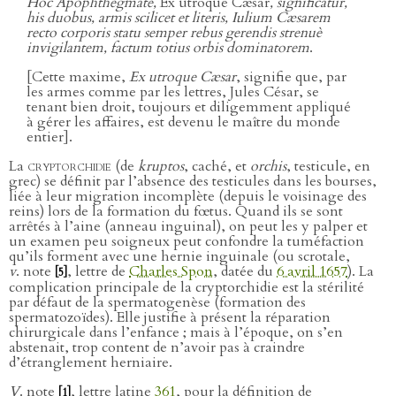
Hoc Apophthegmate,
Ex utroque Cæsar
, significatur,
his duobus, armis scilicet et literis, Iulium Cæsarem
recto corporis statu semper rebus gerendis strenuè
invigilantem, factum totius orbis dominatorem
.
[Cette maxime,
Ex utroque Cæsar
, signifie que, par
les armes comme par les lettres, Jules César, se
tenant bien droit, toujours et diligemment appliqué
à gérer les affaires, est devenu le maître du monde
entier].
La
cryptorchidie
(de
kruptos
, caché, et
orchis
, testicule, en
grec) se définit par l’absence des testicules dans les bourses,
liée à leur migration incomplète (depuis le voisinage des
reins) lors de la formation du fœtus. Quand ils se sont
arrêtés à l’aine (anneau inguinal), on peut les y palper et
un examen peu soigneux peut confondre la tuméfaction
qu’ils forment avec une hernie inguinale (ou scrotale,
v
. note
, lettre de
Charles Spon
, datée du
6 avril 1657
). La
[5]
complication principale de la cryptorchidie est la stérilité
par défaut de la spermatogenèse (formation des
spermatozoïdes). Elle justifie à présent la réparation
chirurgicale dans l’enfance ; mais à l’époque, on s’en
abstenait, trop content de n’avoir pas à craindre
d’étranglement herniaire.
V
. note
, lettre latine
361
, pour la définition de
[1]