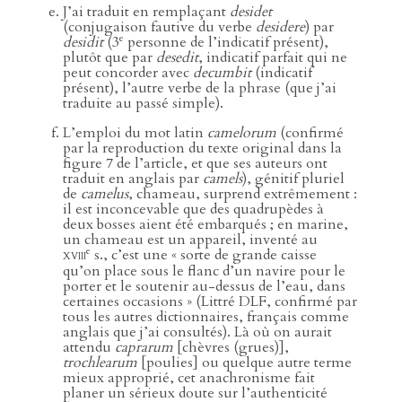
J’ai traduit en remplaçant
desidet
(conjugaison fautive du verbe
desidere
) par
e
desidit
(3
personne de l’indicatif présent),
plutôt que par
desedit
, indicatif parfait qui ne
peut concorder avec
decumbit
(indicatif
présent), l’autre verbe de la phrase (que j’ai
traduite au passé simple).
L’emploi du mot latin
camelorum
(confirmé
par la reproduction du texte original dans la
figure 7 de l’article, et que ses auteurs ont
traduit en anglais par
camels
), génitif pluriel
de
camelus
, chameau, surprend extrêmement :
il est inconcevable que des quadrupèdes à
deux bosses aient été embarqués ; en marine,
un chameau est un appareil, inventé au
e
xviii
s., c’est une « sorte de grande caisse
qu’on place sous le flanc d’un navire pour le
porter et le soutenir au-dessus de l’eau, dans
certaines occasions » (Littré DLF, confirmé par
tous les autres dictionnaires, français comme
anglais que j’ai consultés). Là où on aurait
attendu
caprarum
[chèvres (grues)],
trochlearum
[poulies] ou quelque autre terme
mieux approprié, cet anachronisme fait
planer un sérieux doute sur l’authenticité