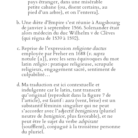
pays étranger, dans une misérable
petite cabane (ou, disent certains, au
pied d’un arbre), et on l’enterra].
Une diète d’Empire s’est réunie à Augsbourg
de janvier à septembre 1566. Solenander était
alors médecin du duc Wilhelm
v
de Clèves
(qui régna de 1539 à 1592).
Reprise de l’expression
religione ductus
employée par Freher en 1688 (
v. supra
notule {a}), avec les sens équivoques du mot
latin
religio
: pratique religieuse, scrupule
religieux, engagement sacré, sentiment de
culpabilité…
Ma traduction est ici contextuelle et
indulgente car le latin, tant transcrit
qu’original (reproduit dans la figure 7 de
l’article), est fautif :
aura
(vent, brise) est un
substantif féminin singulier qui ne peut
s’accorder avec l’adjectif
benigniora
(pluriel
neutre de
benignior
, plus favorable), et ne
peut être le sujet du verbe
adspirant
(soufflent), conjugué à la troisième personne
du pluriel.