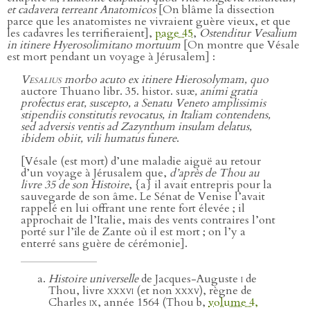
et cadavera terreant Anatomicos
[On blâme la dissection
parce que les anatomistes ne vivraient guère vieux, et que
les cadavres les terrifieraient],
page 45
,
Ostenditur Vesalium
in itinere Hyerosolimitano mortuum
[On montre que Vésale
est mort pendant un voyage à Jérusalem] :
Vesalius
morbo acuto ex itinere Hierosolymam, quo
auctore Thuano libr. 35. histor. suæ
, animi gratia
profectus erat, suscepto, a Senatu Veneto amplissimis
stipendiis constitutis revocatus, in Italiam contendens,
sed adversis ventis ad Zazynthum insulam delatus,
ibidem obiit, vili humatus funere
.
[Vésale (est mort) d’une maladie aiguë au retour
d’un voyage à Jérusalem que,
d’après de Thou au
livre 35 de son Histoire
, {a} il avait entrepris pour la
sauvegarde de son âme. Le Sénat de Venise l’avait
rappelé en lui offrant une rente fort élevée ; il
approchait de l’Italie, mais des vents contraires l’ont
porté sur l’île de Zante où il est mort ; on l’y a
enterré sans guère de cérémonie].
Histoire universelle
de Jacques-Auguste
i
de
Thou, livre
xxxvi
(et non
xxxv
), règne de
Charles
ix
, année 1564 (Thou b,
volume 4,