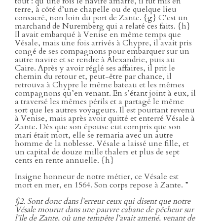
tout : qu’une fois le navire amarré, il fût mis en
terre, à côté d’une chapelle ou de quelque lieu
consacré, non loin du port de Zante. {g} C’est un
marchand de Nuremberg qui a relaté ces faits. {h}
Il avait embarqué à Venise en même temps que
Vésale, mais une fois arrivés à Chypre, il avait pris
congé de ses compagnons pour embarquer sur un
autre navire et se rendre à Alexandrie, puis au
Caire. Après y avoir réglé ses affaires, il prit le
chemin du retour et, peut-être par chance, il
retrouva à Chypre le même bateau et les mêmes
compagnons qu’en venant. En s’étant joint à eux, il
a traversé les mêmes périls et a partagé le même
sort que les autres voyageurs. Il est pourtant revenu
à Venise, mais après avoir quitté et enterré Vésale à
Zante. Dès que son épouse eut compris que son
mari était mort, elle se remaria avec un autre
homme de la noblesse. Vésale a laissé une fille, et
un capital de douze mille thalers et plus de sept
cents en rente annuelle. {h}
Insigne honneur de notre métier, ce Vésale est
mort en mer, en 1564. Son corps repose à Zante. ”
§2. Sont donc dans l’erreur ceux qui disent que notre
Vésale mourut dans une pauvre cabane de pêcheur sur
l’île de Zante, où une tempête l’avait amené, venant de