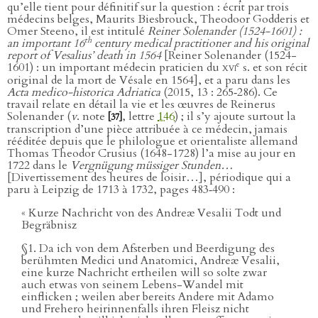
qu’elle tient pour définitif sur la question : écrit par trois
médecins belges, Maurits Biesbrouck, Theodoor Godderis et
Omer Steeno, il est intitulé
Reiner Solenander (1524-1601) :
th
an important 16
century medical practitioner and his original
report of Vesalius’ death in 1564
[Reiner Solenander (1524-
e
1601) : un important médecin praticien du
xvi
s. et son récit
original de la mort de Vésale en 1564], et a paru dans les
Acta medico-historica Adriatica
(2015, 13 : 265‑286). Ce
travail relate en détail la vie et les œuvres de Reinerus
Solenander (
v
. note
, lettre
146
) ; il s’y ajoute surtout la
[37]
transcription d’une pièce attribuée à ce médecin, jamais
rééditée depuis que le philologue et orientaliste allemand
Thomas Theodor Crusius (1648-1728) l’a mise au jour en
1722 dans le
Vergnügung müssiger Stunden…
[Divertissement des heures de loisir…], périodique qui a
paru à Leipzig de 1713 à 1732, pages 483‑490 :
« Kurze Nachricht von des Andreæ Vesalii Todt und
Begräbnisz
§1. Da ich von dem Afsterben und Beerdigung des
berühmten Medici und Anatomici, Andreæ Vesalii,
eine kurze Nachricht ertheilen will so solte zwar
auch etwas von seinem Lebens-Wandel mit
einflicken ; weilen aber bereits Andere mit Adamo
und Frehero heirinnenfalls ihren Fleisz nicht