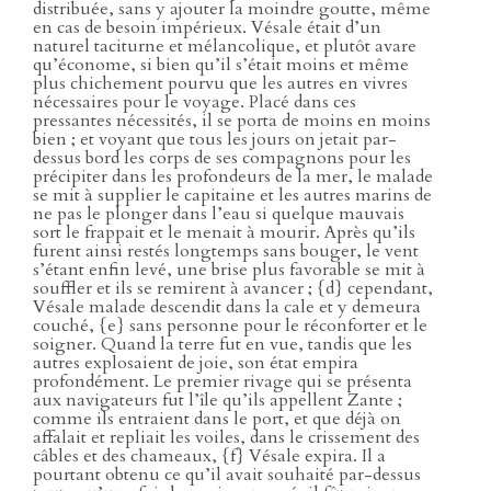
distribuée, sans y ajouter la moindre goutte, même
en cas de besoin impérieux. Vésale était d’un
naturel taciturne et mélancolique, et plutôt avare
qu’économe, si bien qu’il s’était moins et même
plus chichement pourvu que les autres en vivres
nécessaires pour le voyage. Placé dans ces
pressantes nécessités, il se porta de moins en moins
bien ; et voyant que tous les jours on jetait par-
dessus bord les corps de ses compagnons pour les
précipiter dans les profondeurs de la mer, le malade
se mit à supplier le capitaine et les autres marins de
ne pas le plonger dans l’eau si quelque mauvais
sort le frappait et le menait à mourir. Après qu’ils
furent ainsi restés longtemps sans bouger, le vent
s’étant enfin levé, une brise plus favorable se mit à
souffler et ils se remirent à avancer ; {d} cependant,
Vésale malade descendit dans la cale et y demeura
couché, {e} sans personne pour le réconforter et le
soigner. Quand la terre fut en vue, tandis que les
autres explosaient de joie, son état empira
profondément. Le premier rivage qui se présenta
aux navigateurs fut l’île qu’ils appellent Zante ;
comme ils entraient dans le port, et que déjà on
affalait et repliait les voiles, dans le crissement des
câbles et des chameaux, {f} Vésale expira. Il a
pourtant obtenu ce qu’il avait souhaité par-dessus