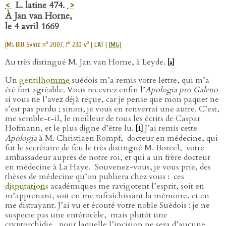
<
L. latine 474.
>
À Jan van Horne,
le 4 avril 1669
o
o
o
[
Ms BIU Santé
n
2007, f
230 v
|
LAT
|
IMG
]
Au très distingué M. Jan van Horne, à Leyde.
[a]
Un
gentilhomme
suédois m’a remis votre lettre, qui m’a
été fort agréable. Vous recevrez enfin l’
Apologia pro Galeno
si vous ne l’avez déjà reçue, car je pense que mon paquet ne
s’est pas perdu ; sinon, je vous en renverrai une autre. C’est,
me semble-t-il, le meilleur de tous les écrits de Caspar
Hofmann, et le plus digne d’être lu.
J’ai remis cette
[1]
Apologia
à M. Christiaen Rompf,
docteur en médecine, qui
fut le secrétaire de feu le très distingué M. Boreel,
votre
ambassadeur auprès de notre roi, et qui a un frère docteur
en médecine à La Haye.
Souvenez-vous, je vous prie, des
thèses de médecine qu’on publiera chez vous :
ces
disputations
académiques me ravigotent l’esprit, soit en
m’apprenant, soit en me rafraîchissant la mémoire, et en
me distrayant. J’ai vu et écouté votre noble Suédois : je ne
suspecte pas une entérocèle,
mais plutôt une
cryptorchidie,
pour laquelle l’incision ne sera d’aucune