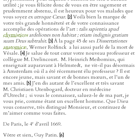
utilité ; je vous félicite donc de vous en être sagement et
prudemment abstenu, il est heureux pour vos malades que
vous soyez
ex utroque Cæsar
.
Voilà bien la marque de
[2]
votre très grande honnêteté et de votre connaissance
accomplie des opérations de l’art :
talis sapientia apud
chymisticos
ardeliones non habitat ; etiam indignis gratiam
suam Deus subtrahit
.
À la page 45 de ses
Disssertationes
[3]
anatomicæ
, Werner Rolfinck
a lui aussi parlé de la mort de
Vésale.
Je salue de tout cœur votre nouveau professeur et
[4]
collègue M. Drelincourt.
M. Heinrich Meibomius, qui
enseignait auparavant à Helmstedt,
ne vit-il pas désormais
à Amsterdam où il a été récemment élu professeur ? Il est
encore jeune, mais savant et de bonnes mœurs, et l’un de
mes amis.
J’en dis autant de l’excellent et très savant
[5]
M. Christiaen Utenbogard, docteur en médecine
d’Utrecht ;
si vous le connaissez, saluez-le de ma part, je
vous prie, comme étant un excellent homme. Que Dieu
vous conserve, très distingué Monsieur, et continuez de
m’aimer comme vous faites.
e
De Paris, le 4
d’avril 1669.
Vôtre et sien, Guy Patin.
[6]