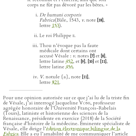
corps ne fût pas dévoré par les bêtes. »
De humani corporis
Fabrica
(Bâle, 1543,
v
. note
,
[18]
lettre
153
).
Le roi Philippe
ii
.
Thou n’évoque pas la faute
médicale dont certains ont
accusé Vésale :
v
. notes
et
,
[7]
[8]
lettre latine
452
, et
,
et
,
[9]
[10]
[11]
lettre latine
456
.
V
. notule {a}, note
,
[11]
lettre
821
.
Pour une opinion autorisée sur ce que j’ai lu de la triste fin
de Vésale, j’ai interrogé Jacqueline
Vons
, professeur
agrégée honoraire de l’Université François-Rabelais
(Tours), latiniste et historienne des sciences de la
Renaissance, présidente en exercice (2018) de la Société
française d’histoire de la médecine. Éminente spécialiste de
Vésale, elle dirige l’
édition électronique bilingue de la
Fabrica
. Elle a eu l’amabilité de me communiquer l’article