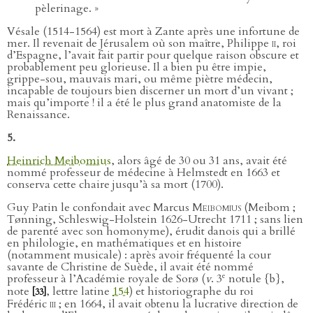
pèlerinage. »
Vésale (1514-1564) est mort à Zante après une infortune de
mer. Il revenait de Jérusalem où son maître, Philippe
ii
, roi
d’Espagne, l’avait fait partir pour quelque raison obscure et
probablement peu glorieuse. Il a bien pu être impie,
grippe-sou, mauvais mari, ou même piètre médecin,
incapable de toujours bien discerner un mort d’un vivant ;
mais qu’importe ! il a été le plus grand anatomiste de la
Renaissance.
5.
Heinrich Meibomius
, alors âgé de 30 ou 31 ans, avait été
nommé professeur de médecine à Helmstedt en 1663 et
conserva cette chaire jusqu’à sa mort (1700).
Guy Patin le confondait avec Marcus
Meibomius
(Meibom ;
Tønning, Schleswig-Holstein 1626-Utrecht 1711 ; sans lien
de parenté avec son homonyme), érudit danois qui a brillé
en philologie, en mathématiques et en histoire
(notamment musicale) : après avoir fréquenté la cour
savante de Christine de Suède, il avait été nommé
e
professeur à l’Académie royale de Sorø (
v
. 3
notule {b},
note
, lettre latine
154
) et historiographe du roi
[33]
Frédéric
iii
; en 1664, il avait obtenu la lucrative direction de