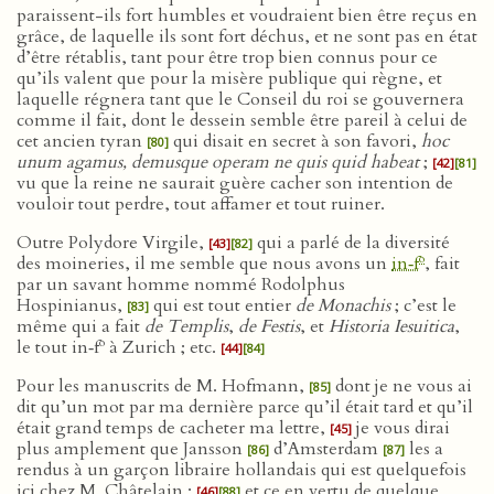
paraissent-ils fort humbles et voudraient bien être reçus en
grâce, de laquelle ils sont fort déchus, et ne sont pas en état
d’être rétablis, tant pour être trop bien connus pour ce
qu’ils valent que pour la misère publique qui règne, et
laquelle régnera tant que le Conseil du roi se gouvernera
comme il fait, dont le dessein semble être pareil à celui de
cet ancien tyran
qui disait en secret à son favori,
hoc
[80]
unum agamus, demusque operam ne quis quid habeat
;
[42]
[81]
vu que la reine ne saurait guère cacher son intention de
vouloir tout perdre, tout affamer et tout ruiner.
Outre Polydore Virgile,
qui a parlé de la diversité
[43]
[82]
o
des moineries, il me semble que nous avons un
in‑f
, fait
par un savant homme nommé Rodolphus
Hospinianus,
qui est tout entier
de Monachis
; c’est le
[83]
même qui a fait
de Templis
,
de Festis
, et
Historia Iesuitica
,
o
le tout in‑f
à Zurich ; etc.
[44]
[84]
Pour les manuscrits de M. Hofmann,
dont je ne vous ai
[85]
dit qu’un mot par ma dernière parce qu’il était tard et qu’il
était grand temps de cacheter ma lettre,
je vous dirai
[45]
plus amplement que Jansson
d’Amsterdam
les a
[86]
[87]
rendus à un garçon libraire hollandais qui est quelquefois
ici chez M. Châtelain ;
et ce en vertu de quelque
[46]
[88]