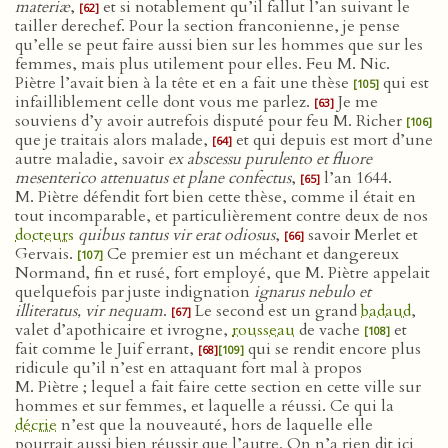
materiæ
,
et si notablement qu’il fallut l’an suivant le
[62]
tailler derechef. Pour la section franconienne, je pense
qu’elle se peut faire aussi bien sur les hommes que sur les
femmes, mais plus utilement pour elles. Feu M. Nic.
Piètre l’avait bien à la tête et en a fait une thèse
qui est
[105]
infailliblement celle dont vous me parlez.
Je me
[63]
souviens d’y avoir autrefois disputé pour feu M. Richer
[106]
que je traitais alors malade,
et qui depuis est mort d’une
[64]
autre maladie, savoir
ex abscessu purulento et fluore
mesenterico attenuatus et plane confectus
,
l’an 1644.
[65]
M. Piètre défendit fort bien cette thèse, comme il était en
tout incomparable, et particulièrement contre deux de nos
docteurs
quibus tantus vir erat odiosus
,
savoir Merlet et
[66]
Gervais.
Ce premier est un méchant et dangereux
[107]
Normand, fin et rusé, fort employé, que M. Piètre appelait
quelquefois par juste indignation
ignarus nebulo et
illiteratus, vir nequam
.
Le second est un grand
badaud
,
[67]
valet d’apothicaire et ivrogne,
rousseau
de vache
et
[108]
fait comme le Juif errant,
qui se rendit encore plus
[68]
[109]
ridicule qu’il n’est en attaquant fort mal à propos
M. Piètre ; lequel a fait faire cette section en cette ville sur
hommes et sur femmes, et laquelle a réussi. Ce qui la
décrie
n’est que la nouveauté, hors de laquelle elle
pourrait aussi bien réussir que l’autre. On n’a rien dit ici