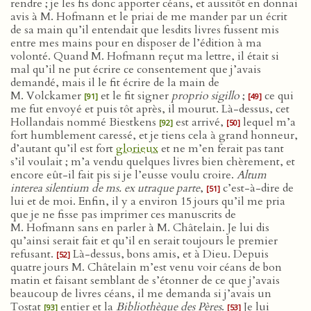
rendre ; je les fis donc apporter céans, et aussitôt en donnai
avis à M. Hofmann et le priai de me mander par un écrit
de sa main qu’il entendait que lesdits livres fussent mis
entre mes mains pour en disposer de l’édition à ma
volonté. Quand M. Hofmann reçut ma lettre, il était si
mal qu’il ne put écrire ce consentement que j’avais
demandé, mais il le fit écrire de la main de
M. Volckamer
et le fit signer
proprio sigillo
;
ce qui
[91]
[49]
me fut envoyé et puis tôt après, il mourut. Là-dessus, cet
Hollandais nommé Biestkens
est arrivé,
lequel m’a
[92]
[50]
fort humblement caressé, et je tiens cela à grand honneur,
d’autant qu’il est fort
glorieux
et ne m’en ferait pas tant
s’il voulait ; m’a vendu quelques livres bien chèrement, et
encore eût-il fait pis si je l’eusse voulu croire.
Altum
interea silentium de ms. ex utraque parte
,
c’est-à-dire de
[51]
lui et de moi. Enfin, il y a environ 15 jours qu’il me pria
que je ne fisse pas imprimer ces manuscrits de
M. Hofmann sans en parler à M. Châtelain. Je lui dis
qu’ainsi serait fait et qu’il en serait toujours le premier
refusant.
Là-dessus, bons amis, et à Dieu. Depuis
[52]
quatre jours M. Châtelain m’est venu voir céans de bon
matin et faisant semblant de s’étonner de ce que j’avais
beaucoup de livres céans, il me demanda si j’avais un
Tostat
entier et la
Bibliothèque des Pères
.
Je lui
[93]
[53]