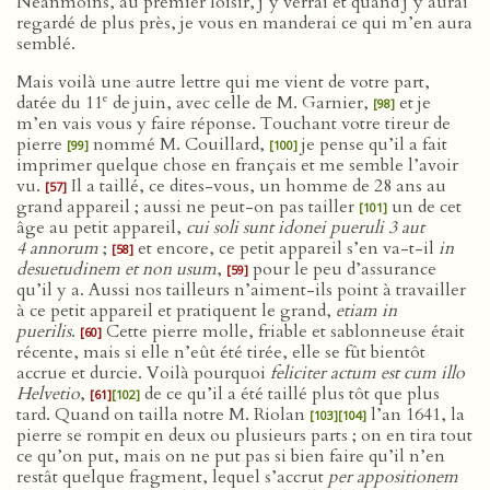
Néanmoins, au premier loisir, j’y verrai et quand j’y aurai
regardé de plus près, je vous en manderai ce qui m’en aura
semblé.
Mais voilà une autre lettre qui me vient de votre part,
e
datée du 11
de juin, avec celle de M. Garnier,
et je
[98]
m’en vais vous y faire réponse. Touchant votre tireur de
pierre
nommé M. Couillard,
je pense qu’il a fait
[99]
[100]
imprimer quelque chose en français et me semble l’avoir
vu.
Il a taillé, ce dites-vous, un homme de 28 ans au
[57]
grand appareil ; aussi ne peut-on pas tailler
un de cet
[101]
âge au petit appareil,
cui soli sunt idonei pueruli 3 aut
4 annorum
;
et encore, ce petit appareil s’en va-t-il
in
[58]
desuetudinem et non usum
,
pour le peu d’assurance
[59]
qu’il y a. Aussi nos tailleurs n’aiment-ils point à travailler
à ce petit appareil et pratiquent le grand,
etiam in
puerilis
.
Cette pierre molle, friable et sablonneuse était
[60]
récente, mais si elle n’eût été tirée, elle se fût bientôt
accrue et durcie. Voilà pourquoi
feliciter actum est cum illo
Helvetio
,
de ce qu’il a été taillé plus tôt que plus
[61]
[102]
tard. Quand on tailla notre M. Riolan
l’an 1641, la
[103]
[104]
pierre se rompit en deux ou plusieurs parts ; on en tira tout
ce qu’on put, mais on ne put pas si bien faire qu’il n’en
restât quelque fragment, lequel s’accrut
per appositionem