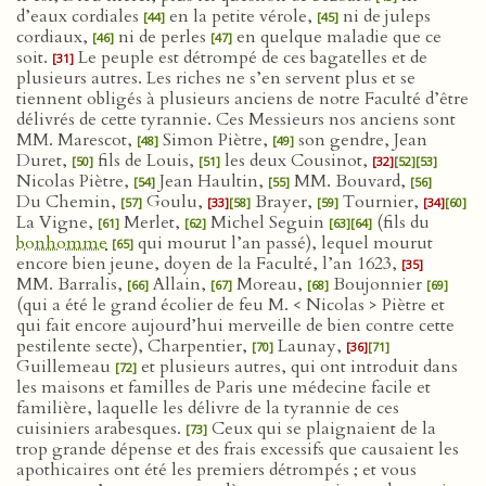
d’eaux cordiales
en la petite vérole,
ni de juleps
[44]
[45]
cordiaux,
ni de perles
en quelque maladie que ce
[46]
[47]
soit.
Le peuple est détrompé de ces bagatelles et de
[31]
plusieurs autres. Les riches ne s’en servent plus et se
tiennent obligés à plusieurs anciens de notre Faculté d’être
délivrés de cette tyrannie. Ces Messieurs nos anciens sont
MM. Marescot,
Simon Piètre,
son gendre, Jean
[48]
[49]
Duret,
fils de Louis,
les deux Cousinot,
[50]
[51]
[32]
[52]
[53]
Nicolas Piètre,
Jean Haultin,
MM. Bouvard,
[54]
[55]
[56]
Du Chemin,
Goulu,
Brayer,
Tournier,
[57]
[33]
[58]
[59]
[34]
[60]
La Vigne,
Merlet,
Michel Seguin
(fils du
[61]
[62]
[63]
[64]
bonhomme
qui mourut l’an passé), lequel mourut
[65]
encore bien jeune, doyen de la Faculté, l’an 1623,
[35]
MM. Barralis,
Allain,
Moreau,
Boujonnier
[66]
[67]
[68]
[69]
(qui a été le grand écolier de feu M. < Nicolas > Piètre et
qui fait encore aujourd’hui merveille de bien contre cette
pestilente secte), Charpentier,
Launay,
[70]
[36]
[71]
Guillemeau
et plusieurs autres, qui ont introduit dans
[72]
les maisons et familles de Paris une médecine facile et
familière, laquelle les délivre de la tyrannie de ces
cuisiniers arabesques.
Ceux qui se plaignaient de la
[73]
trop grande dépense et des frais excessifs que causaient les
apothicaires ont été les premiers détrompés ; et vous