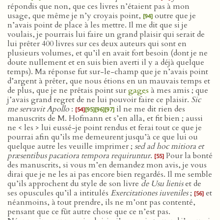
répondis que non, que ces livres n’étaient pas à mon
usage, que même je n’y croyais point,
outre que je
[94]
n’avais point de place à les mettre. Il me dit que si je
voulais, je pourrais lui faire un grand plaisir qui serait de
lui prêter 400 livres sur ces deux auteurs qui sont en
plusieurs volumes, et qu’il en avait fort besoin (dont je ne
doute nullement et en suis bien averti il y a déjà quelque
temps). Ma réponse fut sur-le-champ que je n’avais point
d’argent à prêter, que nous étions en un mauvais temps et
de plus, que je ne prêtais point sur
gages
à mes amis ; que
j’avais grand regret de ne lui pouvoir faire ce plaisir.
Sic
me servavit Apollo
:
il ne me dit rien des
[54]
[95]
[96]
[97]
manuscrits de M. Hofmann et s’en alla, et fit bien ; aussi
ne < les > lui eussé-je point rendus et ferai tout ce que je
pourrai afin qu’ils me demeurent jusqu’à ce que lui ou
quelque autre les veuille imprimer ;
sed ad hoc mitiora et
præsentibus pacatiora tempora requiruntur
.
Pour la bonté
[55]
des manuscrits, si vous m’en demandez mon avis, je vous
dirai que je ne les ai pas encore bien regardés. Il me semble
qu’ils approchent du style de son livre
de Usu lienis
et de
ses opuscules qu’il a intitulés
Exercitationes iuveniles
;
et
[56]
néanmoins, à tout prendre, ils ne m’ont pas contenté,
pensant que ce fût autre chose que ce n’est pas.