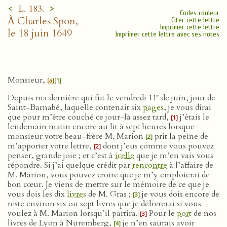
<
>
L. 183.
Codes couleur
À Charles Spon,
Citer cette lettre
Imprimer cette lettre
le 18 juin 1649
Imprimer cette lettre avec ses notes
Monsieur,
[a]
[1]
e
Depuis ma dernière qui fut le vendredi 11
de juin, jour de
Saint-Barnabé, laquelle contenait six
pages
, je vous dirai
que pour m’être couché ce jour-là assez tard,
j’étais le
[1]
lendemain matin encore au lit à sept heures lorsque
monsieur votre beau-frère M. Marion
prit la peine de
[2]
m’apporter votre lettre,
dont j’eus comme vous pouvez
[2]
penser, grande joie ; et c’est à
icelle
que je m’en vais vous
répondre. Si j’ai quelque crédit par
rencontre
à l’affaire de
M. Marion, vous pouvez croire que je m’y emploierai de
bon cœur. Je viens de mettre sur le mémoire de ce que je
vous dois les dix
livres
de M. Gras ;
je vous dois encore de
[3]
reste environ six ou sept livres que je délivrerai si vous
voulez à M. Marion lorsqu’il partira.
Pour le
port
de nos
[3]
livres de Lyon à Nuremberg,
je n’en saurais avoir
[4]