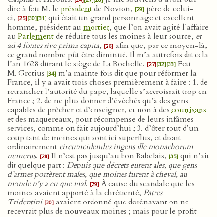
dire à feu M. le
président
de Novion,
père de celui-
[29]
ci,
qui était un grand personnage et excellent
[25]
[30]
[31]
homme, président au
mortier
, que l’on avait agité l’affaire
au
Parlement
de réduire tous les moines à leur source,
et
ad 4 fontes sive prima capita
,
afin que, par ce moyen-là,
[26]
ce grand nombre pût être diminué. Il m’a autrefois dit cela
l’an 1628 durant le siège de La Rochelle.
Feu
[27]
[32]
[33]
M. Grotius
m’a mainte fois dit que pour réformer la
[34]
France, il y a avait trois choses premièrement à faire : 1. de
retrancher l’autorité du pape, laquelle s’accroissait trop en
France ; 2. de ne plus donner d’évêchés qu’à des gens
capables de prêcher et d’enseigner, et non à des
courtisans
et des maquereaux, pour récompense de leurs infâmes
services, comme on fait aujourd’hui ; 3. d’ôter tout d’un
coup tant de moines qui sont ici superflus, et disait
ordinairement
circumcidendus ingens ille monachorum
numerus
.
Il n’est pas jusqu’au bon Rabelais,
qui n’ait
[28]
[35]
dit quelque part :
Depuis que décrets eurent ales, que gens
d’armes portèrent males, que moines furent à cheval, au
monde n’y a eu que mal
.
À cause du scandale que les
[29]
moines avaient apporté à la chrétienté,
Patres
Tridentini
avaient ordonné que dorénavant on ne
[30]
recevrait plus de nouveaux moines ; mais pour le profit