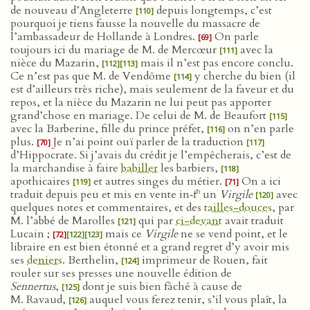
de nouveau d’Angleterre
depuis longtemps, c’est
[110]
pourquoi je tiens fausse la nouvelle du massacre de
l’ambassadeur de Hollande à Londres.
On parle
[69]
toujours ici du mariage de M. de Mercœur
avec la
[111]
nièce du Mazarin,
mais il n’est pas encore conclu.
[112]
[113]
Ce n’est pas que M. de Vendôme
y cherche du bien (il
[114]
est d’ailleurs très riche), mais seulement de la faveur et du
repos, et la nièce du Mazarin ne lui peut pas apporter
grand’chose en mariage. De celui de M. de Beaufort
[115]
avec la Barberine, fille du prince préfet,
on n’en parle
[116]
plus.
Je n’ai point ouï parler de la traduction
[70]
[117]
d’Hippocrate. Si j’avais du crédit je l’empêcherais, c’est de
la marchandise à faire
babiller
les barbiers,
[118]
apothicaires
et autres singes du métier.
On a ici
[119]
[71]
o
traduit depuis peu et mis en vente in‑f
un
Virgile
avec
[120]
quelques notes et commentaires, et des
tailles-douces
, par
M. l’abbé de Marolles
qui par
ci-devant
avait traduit
[121]
Lucain ;
mais ce
Virgile
ne se vend point, et le
[72]
[122]
[123]
libraire en est bien étonné et a grand regret d’y avoir mis
ses
deniers
. Berthelin,
imprimeur de Rouen, fait
[124]
rouler sur ses presses une nouvelle édition de
Sennertus
,
dont je suis bien fâché à cause de
[125]
M. Ravaud,
auquel vous ferez tenir, s’il vous plaît, la
[126]