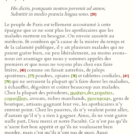
His dictis, postquam nostros pervenit ad annos,
Substitit in medio præscia lingua sono
.
[39]
Le peuple de Paris est tellement accoutumé à cette
épargne que ce ne sont plus les apothicaires que les
malades mettent en besogne. On envoie aussitôt au
médecin. Et combien qu’à cause de la misère du temps et
de la calamité publique, il y ait plusieurs malades qui ne
paient guère bien, ou peu libéralement, au moins avons-
nous cet avantage que nous y sommes appelés des
premiers et que nous ne voyons plus chez eux faire
litière,
comme on faisait autrefois, de juleps
[40]
apozèmes,
poudres, opiates
et tablettes cordiales,
[77]
[78]
[41]
qui ne servaient la plupart qu’à faire durer les maladies,
[79]
à échauffer, dégoûter et coûter beaucoup aux malades.
Chez la plupart des présidents,
maîtres des requêtes
,
conseillers
, avocats, riches marchands,
procureurs
, gens de
boutique, artisans gagnant leur vie, les apothicaires n’y
entrent point. Chez les pauvres, ils n’y veulent point aller,
d’autant qu’il n’y a rien à gagner. Ainsi, ils ne vont guère
nulle part, Dieu merci et notre Faculté. Ce n’est pas qu’ils
n’aient fort bon appétit et qu’ils ne voulussent bien
mordre, mais c’est qu’ils n’ont pas de quoi. Aussi