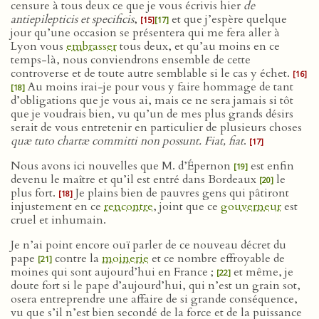
censure à tous deux ce que je vous écrivis hier
de
antiepilepticis et specificis
,
et que j’espère quelque
[15]
[17]
jour qu’une occasion se présentera qui me fera aller à
Lyon vous
embrasser
tous deux, et qu’au moins en ce
temps-là, nous conviendrons ensemble de cette
controverse et de toute autre semblable si le cas y échet.
[16]
Au moins irai-je pour vous y faire hommage de tant
[18]
d’obligations que je vous ai, mais ce ne sera jamais si tôt
que je voudrais bien, vu qu’un de mes plus grands désirs
serait de vous entretenir en particulier de plusieurs choses
quæ tuto chartæ committi non possunt. Fiat, fiat
.
[17]
Nous avons ici nouvelles que M. d’Épernon
est enfin
[19]
devenu le maître et qu’il est entré dans Bordeaux
le
[20]
plus fort.
Je plains bien de pauvres gens qui pâtiront
[18]
injustement en ce
rencontre
, joint que ce
gouverneur
est
cruel et inhumain.
Je n’ai point encore ouï parler de ce nouveau décret du
pape
contre la
moinerie
et ce nombre effroyable de
[21]
moines qui sont aujourd’hui en France ;
et même, je
[22]
doute fort si le pape d’aujourd’hui, qui n’est un grain sot,
osera entreprendre une affaire de si grande conséquence,
vu que s’il n’est bien secondé de la force et de la puissance