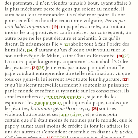
des potentats, il n’en viendra jamais à bout, ayant affaire à
la plus méchante peste de gens qui soient au monde. Il
aura beau leur commander, ils n’obéiront point. Ils ont
pour cet effet en bouche cet axiome vulgaire,
Par in par
non habet imperium
:
un pape les a créés, ou tout au
[19]
moins les a approuvés et confirmés, et par conséquent, un
autre pape ne les peut détruire et anéantir, à ce qu’ils
disent. Et néanmoins Pie
v
abolit tout à fait l’ordre des
[23]
humiliés,
d’autant qu’un d’iceux avait voulu tuer le
[24]
bon archevêque de Milan, saint Charles Borromée.
[20]
[25]
Un autre pape longtemps auparavant avait aboli l’Ordre
des jésuates.
Je ne vois pas aussi par quel motif le
[21]
[26]
pape voudrait entreprendre une telle réformation, vu que
tous ces gens-là lui servent avec toute leur bigarrure,
[22]
et qu’ils aident merveilleusement à soutenir sa puissance
par le monde et même sa tyrannie sur les consciences. Ils
sont les archers et
commissionnaires
, si je ne dis les
espions et les
maquereaux
politiques du pape, tandis que
les jésuites,
hominum genus
θεοστυγες,
sont ses
[23]
violents bourreaux et ses
janissaires
; et je tiens pour
certain que s’il était moins de moines par le monde, que le
pape y aurait aussi moins de crédit ; ils font les affaires les
uns des autres et s’entendent ensemble en disant
Do ut des,
Caïphas et Herodes
.
Je me souviens d’avoir ouï
[24]
[27]
[28]