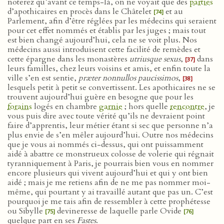
noterez qu’avant ce temps-là, on ne voyait que des
parties
d’apothicaires en procès dans le Châtelet
et au
[74]
Parlement, afin d’être réglées par les médecins qui seraient
pour cet effet nommés et établis par les juges ; mais tout
est bien changé aujourd’hui, cela ne se voit plus. Nos
médecins aussi introduisent cette facilité de remèdes et
cette épargne dans les monastères
utriusque sexus
,
dans
[37]
leurs familles, chez leurs voisins et amis, et enfin toute la
ville s’en est sentie,
præter nonnullos paucissimos
,
[38]
lesquels petit à petit se convertissent. Les apothicaires ne se
trouvent aujourd’hui guère en besogne que pour les
forains
logés en chambre
garnie
; hors quelle
rencontre
, je
vous puis dire avec toute vérité qu’ils ne devraient point
faire d’apprentis, leur métier étant si sec que personne n’a
plus envie de s’en mêler aujourd’hui. Outre nos médecins
que je vous ai nommés ci-dessus, qui ont puissamment
aidé à abattre ce monstrueux colosse de volerie qui régnait
tyranniquement à Paris, je pourrais bien vous en nommer
encore plusieurs qui vivent aujourd’hui et qui y ont bien
aidé ; mais je me retiens afin de ne me pas nommer moi-
même, qui pourtant y ai travaillé autant que pas un. C’est
pourquoi je me tais afin de ressembler à cette prophétesse
ou Sibylle
devineresse de laquelle parle Ovide
[75]
[76]
quelque part en ses
Fastes
.