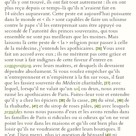
qu’ils y ont trouvé, ils ont fait tout autrement : ils en ont
plus reçu depuis ce temps-là qu’ils n’avaient fait en
14 siècles auparavant. Cette peste est aujourd’hui puissante
dans le monde et < ils > sont capables de faire un schisme
contre le pape s’il les entreprenait sans être appuyé ou
secondé de l’autorité des princes souverains, qui tous
ensemble ne sont pas meilleurs que les moines. Mais
laissons là cette peste de < la > religion pour passer à celle
de la médecine, j’entends les apothicaires.
Vous avez
[36]
fait un accord avec eux ; ils ne méritent pas cette grâce et
sont tout à fait indignes de cette faveur d’entrer en
composition
avec leurs maîtres, et desquels ils devraient
dépendre absolument. Si vous voulez empêcher qu’ils
n’entreprennent et n’empiètent à la fin sur vous, il faut
que les fassiez souvenir du
Médecin charitable
,
avec
[37]
lequel, lorsqu’il ne valait qu’un
sol
ou deux, nous avons
ruiné les apothicaires de Paris. Faites-leur voir et entendre
qu’il y a chez les épiciers
de la casse,
du séné,
de
[38]
[39]
[40]
la rhubarbe,
et du sirop de roses pâles,
avec lesquels
[41]
[42]
remèdes
nous nous passons d’eux et les avons rendus dans
les familles de Paris si ridicules ou si odieux qu’on ne veut
point les voir dans les maisons et qu’ils ont bien plus de
loisir qu’ils ne voudraient de garder leurs boutiques. Il
n’est, Dieu merci, plus ici question de bézoard
ni
[43]