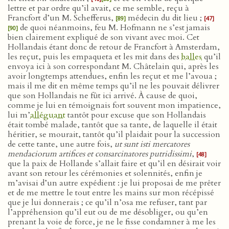
lettre et par ordre qu’il avait, ce me semble, reçu à
Francfort d’un M. Schefferus,
médecin du dit lieu ;
[89]
[47]
de quoi néanmoins, feu M. Hofmann ne s’est jamais
[90]
bien clairement expliqué de son vivant avec moi. Cet
Hollandais étant donc de retour de Francfort à Amsterdam,
les reçut, puis les empaqueta et les mit dans des
balles
qu’il
envoya ici à son correspondant M. Châtelain qui, après les
avoir longtemps attendues, enfin les reçut et me l’avoua ;
mais il me dit en même temps qu’il ne les pouvait délivrer
que son Hollandais ne fût ici arrivé. À cause de quoi,
comme je lui en témoignais fort souvent mon impatience,
lui m’
alléguant
tantôt pour excuse que son Hollandais
était tombé malade, tantôt que sa tante, de laquelle il était
héritier, se mourait, tantôt qu’il plaidait pour la succession
de cette tante, une autre fois,
ut sunt isti mercatores
mendaciorum artifices et consarcinatores putridissimi
,
[48]
que la paix de Hollande s’allait faire et qu’il en désirait voir
avant son retour les cérémonies et solennités, enfin je
m’avisai d’un autre expédient : je lui proposai de me prêter
et de me mettre le tout entre les mains sur mon récépissé
que je lui donnerais ; ce qu’il n’osa me refuser, tant par
l’appréhension qu’il eut ou de me désobliger, ou qu’en
prenant la voie de force, je ne le fisse condamner à me les