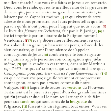
meilleur marché que vous me faites et je vous en remercie.
Dieu vous le rende, qui est le meilleur mot de la gueuserie
de ceux qui, pour vivre en une grande communauté, ne
laissent pas de s’appeler moines
et qui vivent de cette
[5]
adresse de nous promettre, par leurs prières telles quelles,
paradis qu’ils n’ont point pour l’argent que nous avons.
[4]
Le livre des
Jésuites sur l’échafaud
, fait par le P. Jarrige,
a
[6]
été ici imprimé par un libraire de la Religion nommé
Vendosme,
et s’y débite merveilleusement, vu que
[5]
[7]
Paris abonde en gens qui haïssent ces pères, à force de les
bien connaître, qui ont l’impudence de s’appeler
compagnons de Jésus ;
combien que le bon Seigneur
[8]
n’ait jamais appelé personne son compagnon que Judas
même,
qui le vendit en ces termes, dans saint Matthieu
[9]
cap. 26:50
, εταιρε, εφ′ ω παρει, qui vaut autant à dire que,
Compagnon, pourquoi êtes-vous ici ? que faites-vous ici ?
[10]
vu que ce mot εταιρος signifie vraiment et proprement
compagnon, et non pas
amicus
, comme dit notre
Vulgate,
laquelle de toutes les
versions
du Nouveau
[6]
[11]
Testament est la pire, au rapport d’un des grands hommes
qui fût jamais et duquel le nom seul est capable de faire
peur aux
carabins
qui sont sortis de la
braguette
du
P. Ignace,
fussent-ils un régiment tout entier. Voici ses
[12]