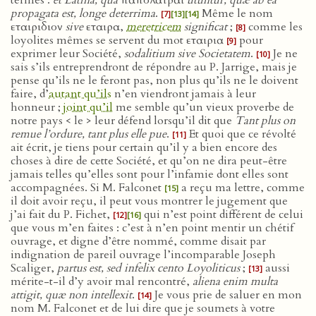
termes :
et Latina, qua
παπολατραι
utuntur, quæ ab ea
propagata est, longe deterrima
.
Même le nom
[7]
[13]
[14]
εταιριδιον
sive
εταιρα,
meretricem
significat
;
comme les
[8]
loyolites mêmes se servent du mot εταιρια
pour
[9]
exprimer leur Société,
sodalitium sive Societatem
.
Je ne
[10]
sais s’ils entreprendront de répondre au P. Jarrige, mais je
pense qu’ils ne le feront pas, non plus qu’ils ne le doivent
faire, d’
autant qu’ils
n’en viendront jamais à leur
honneur ;
joint qu’il
me semble qu’un vieux proverbe de
notre pays < le > leur défend lorsqu’il dit que
Tant plus on
remue l’ordure, tant plus elle pue
.
Et quoi que ce révolté
[11]
ait écrit, je tiens pour certain qu’il y a bien encore des
choses à dire de cette Société, et qu’on ne dira peut-être
jamais telles qu’elles sont pour l’infamie dont elles sont
accompagnées. Si M. Falconet
a reçu ma lettre, comme
[15]
il doit avoir reçu, il peut vous montrer le jugement que
j’ai fait du P. Fichet,
qui n’est point différent de celui
[12]
[16]
que vous m’en faites : c’est à n’en point mentir un chétif
ouvrage, et digne d’être nommé, comme disait par
indignation de pareil ouvrage l’incomparable Joseph
Scaliger,
partus est, sed infelix cento Loyoliticus
;
aussi
[13]
mérite-t-il d’y avoir mal rencontré,
aliena enim multa
attigit, quæ non intellexit
.
Je vous prie de saluer en mon
[14]
nom M. Falconet et de lui dire que je soumets à votre