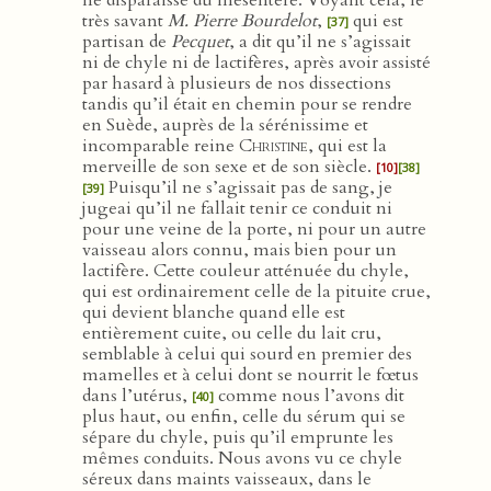
ne disparaisse du mésentère. Voyant cela, le
très savant
M. Pierre Bourdelot
,
qui est
[37]
partisan de
Pecquet
, a dit qu’il ne s’agissait
ni de chyle ni de lactifères, après avoir assisté
par hasard à plusieurs de nos dissections
tandis qu’il était en chemin pour se rendre
en Suède, auprès de la sérénissime et
incomparable reine
Christine
, qui est la
merveille de son sexe et de son siècle.
[10]
[38]
Puisqu’il ne s’agissait pas de sang, je
[39]
jugeai qu’il ne fallait tenir ce conduit ni
pour une veine de la porte, ni pour un autre
vaisseau alors connu, mais bien pour un
lactifère. Cette couleur atténuée du chyle,
qui est ordinairement celle de la pituite crue,
qui devient blanche quand elle est
entièrement cuite, ou celle du lait cru,
semblable à celui qui sourd en premier des
mamelles et à celui dont se nourrit le fœtus
dans l’utérus,
comme nous l’avons dit
[40]
plus haut, ou enfin, celle du sérum qui se
sépare du chyle, puis qu’il emprunte les
mêmes conduits. Nous avons vu ce chyle
séreux dans maints vaisseaux, dans le