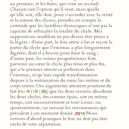
au premier, et les fines, qui vont au second.
Chacun suit l’option qu’il veut, mais quelle
qu’elle soit, elle doit, pour s’accorder avec la vérité
et la nature des choses, prendre en compte la
certitude que les lactifères thoraciques n’ont pas la
capacité de véhiculer la totalité du chyle. Mes
suppositions semblent ne pas devoir être prises à
la légère : d’une part, le foie attire à lui et reçoit la
partie du chyle que l’estomac a plus longuement
digérée, dont il a besoin pour faire le sang ;
d’autre part, les veines pecquétiennes font
parvenir au cœur le chyle plus ténu et plus fin,
qui a le premier atteint sa perfection dans
l’estomac, et qu’une rapide transformation
dispose à la restauration du cœur lui-même et du
corps entier. Des arguments attestent pourtant du
fait
que les deux viscères absorbent
[
Page 48
|
LAT
|
IMG
]
les deux chyles, fin comme épais, soit en même
temps, soit successivement et tour à tour, ou
spontanément, ou suivant les circonstances qui
prévalent à un moment donné.
Nous
[2]
[14]
verrons d’abord pourquoi le foie ne doit pas être
exclu de cette répartition.