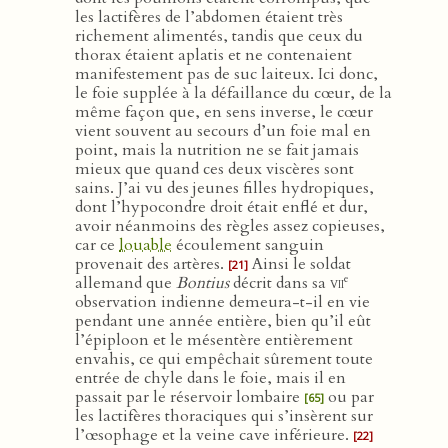
les lactifères de l’abdomen étaient très
richement alimentés, tandis que ceux du
thorax étaient aplatis et ne contenaient
manifestement pas de suc laiteux. Ici donc,
le foie supplée à la défaillance du cœur, de la
même façon que, en sens inverse, le cœur
vient souvent au secours d’un foie mal en
point, mais la nutrition ne se fait jamais
mieux que quand ces deux viscères sont
sains. J’ai vu des jeunes filles hydropiques,
dont l’hypocondre droit était enflé et dur,
avoir néanmoins des règles assez copieuses,
car ce
louable
écoulement sanguin
provenait des artères.
Ainsi le soldat
[21]
e
allemand que
Bontius
décrit dans sa
vii
observation indienne demeura-t-il en vie
pendant une année entière, bien qu’il eût
l’épiploon et le mésentère entièrement
envahis, ce qui empêchait sûrement toute
entrée de chyle dans le foie, mais il en
passait par le réservoir lombaire
ou par
[65]
les lactifères thoraciques qui s’insèrent sur
l’œsophage et la veine cave inférieure.
[22]