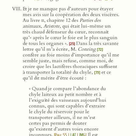
Et je ne manque pas d’auteurs pour étayer
mes avis sur la coopération des deux viscères.
Au livre
iii
, chapitre 12 des
Parties des
animaux
,
Aristote
, qui était lui-même un
très chaud défenseur du cœur, reconnaît
qu’« après le cœur le foie est le plus sanguin
de tous les organes ».
Dans la très savante
[25]
lettre qu’il m’a écrite, M.
Conring
[72]
confère au foie moins d’importance qu’il me
semble juste, mais refuse, comme moi, de
croire que les lactifères thoraciques suffisent
à transporter la totalité du chyle,
et ce
[73]
qu’il dit mérite d’être écouté :
« Quand je compare l’abondance du
chyle laiteux au petit nombre et à
l’exiguïté des vaisseaux aujourd’hui
connus, qui sont capables d’extraire
le chyle du réservoir pour le
transporter ailleurs, il ne m’est
certes pas permis de douter
qu’existent d’autres voies encore
inconnues.
Il est
[
Page 55
|
LAT
|
IMG
]