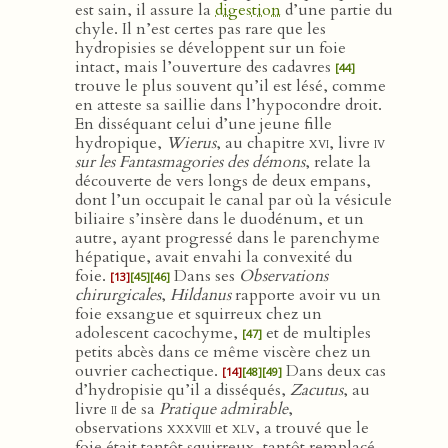
est sain, il assure la
digestion
d’une partie du
chyle. Il n’est certes pas rare que les
hydropisies se développent sur un foie
intact, mais l’ouverture des cadavres
[44]
trouve le plus souvent qu’il est lésé, comme
en atteste sa saillie dans l’hypocondre droit.
En disséquant celui d’une jeune fille
hydropique,
Wierus
, au chapitre
xvi
, livre
iv
sur les Fantasmagories des démons
, relate la
découverte de vers longs de deux empans,
dont l’un occupait le canal par où la vésicule
biliaire s’insère dans le duodénum, et un
autre, ayant progressé dans le parenchyme
hépatique, avait envahi la convexité du
foie.
Dans ses
Observations
[13]
[45]
[46]
chirurgicales
,
Hildanus
rapporte avoir vu un
foie exsangue et squirreux chez un
adolescent cacochyme,
et de multiples
[47]
petits abcès dans ce même viscère chez un
ouvrier cachectique.
Dans deux cas
[14]
[48]
[49]
d’hydropisie qu’il a disséqués,
Zacutus
, au
livre
ii
de sa
Pratique admirable
,
observations
xxxviii
et
xlv
, a trouvé que le
foie était tantôt squirreux, tantôt remplacé