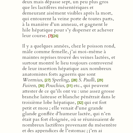
deux mais dépasse sept, un peu plus gros
que les lactifères mésentériques et
demeurant aisément visibles après la mort,
qui entourent la veine porte de toutes parts,
à la manière d’un anneau, et gagnent le
hile hépatique pour s’y disperser et achever
leur course.
[7]
[26]
Il y a quelques années, chez le poisson rond,
mâle comme femelle, j’ai moi-même à
maintes reprises trouvé des veines lactées, et
surtout montré le lieu toujours controversé
de leur insertion hépatique aux nombreux
anatomistes forts aguerris que sont
Wormius
,
Sperling
,
S. Paulli
,
[27]
[28]
[29]
Fuiren
,
Pouchius
,
etc., qui peuvent
[30]
[31]
attester de ce qu’ils ont vu : une assez grosse
branche laiteuse et blanche pénétrait dans le
troisième lobe hépatique,
qui est fort
[32]
petit et mou ; elle venait d’une grande
glande gonflée d’humeur lactée, qui n’en
était pas fort éloignée, où se réunissaient de
nombreux lactifères provenant du mésentère
et des appendices de l’estomac ; j’en ai