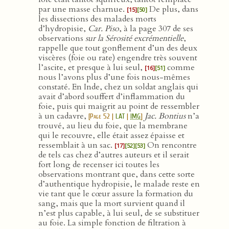
par une masse charnue.
De plus, dans
[15]
[50]
les dissections des malades morts
d’hydropisie,
Car. Piso
, à la page 307 de ses
observations
sur la Sérosité excrémentielle
,
rappelle que tout gonflement d’un des deux
viscères (foie ou rate) engendre très souvent
l’ascite, et presque à lui seul,
comme
[16]
[51]
nous l’avons plus d’une fois nous-mêmes
constaté. En Inde, chez un soldat anglais qui
avait d’abord souffert d’inflammation du
foie, puis qui maigrit au point de ressembler
à un cadavre,
Jac. Bontius
n’a
[
Page 52
|
LAT
|
IMG
]
trouvé, au lieu du foie, que la membrane
qui le recouvre, elle était assez épaisse et
ressemblait à un sac.
On rencontre
[17]
[52]
[53]
de tels cas chez d’autres auteurs et il serait
fort long de recenser ici toutes les
observations montrant que, dans cette sorte
d’authentique hydropisie, le malade reste en
vie tant que le cœur assure la formation du
sang, mais que la mort survient quand il
n’est plus capable, à lui seul, de se substituer
au foie. La simple fonction de filtration à