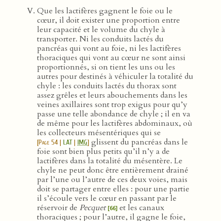
Que les lactifères gagnent le foie ou le
cœur, il doit exister une proportion entre
leur capacité et le volume du chyle à
transporter. Ni les conduits lactés du
pancréas qui vont au foie, ni les lactifères
thoraciques qui vont au cœur ne sont ainsi
proportionnés, si on tient les uns ou les
autres pour destinés à véhiculer la totalité du
chyle : les conduits lactés du thorax sont
assez grêles et leurs abouchements dans les
veines axillaires sont trop exigus pour qu’y
passe une telle abondance de chyle ; il en va
de même pour les lactifères abdominaux, où
les collecteurs mésentériques qui se
glissent du pancréas dans le
[
Page 54
|
LAT
|
IMG
]
foie sont bien plus petits qu’il n’y a de
lactifères dans la totalité du mésentère. Le
chyle ne peut donc être entièrement drainé
par l’une ou l’autre de ces deux voies, mais
doit se partager entre elles : pour une partie
il s’écoule vers le cœur en passant par le
réservoir de
Pecquet
et les canaux
[66]
thoraciques ; pour l’autre, il gagne le foie,