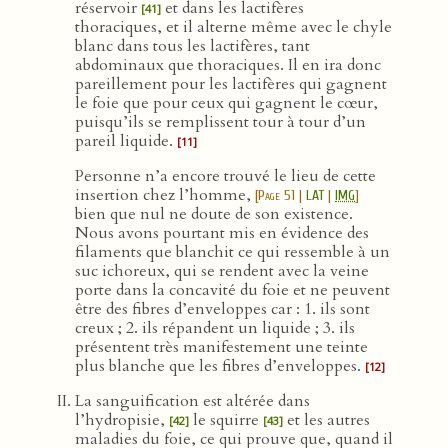
réservoir
et dans les lactifères
[41]
thoraciques, et il alterne même avec le chyle
blanc dans tous les lactifères, tant
abdominaux que thoraciques. Il en ira donc
pareillement pour les lactifères qui gagnent
le foie que pour ceux qui gagnent le cœur,
puisqu’ils se remplissent tour à tour d’un
pareil liquide.
[11]
Personne n’a encore trouvé le lieu de cette
insertion chez l’homme,
[
Page 51
|
LAT
|
IMG
]
bien que nul ne doute de son existence.
Nous avons pourtant mis en évidence des
filaments que blanchit ce qui ressemble à un
suc ichoreux, qui se rendent avec la veine
porte dans la concavité du foie et ne peuvent
être des fibres d’enveloppes car : 1. ils sont
creux ; 2. ils répandent un liquide ; 3. ils
présentent très manifestement une teinte
plus blanche que les fibres d’enveloppes.
[12]
La sanguification est altérée dans
l’hydropisie,
le squirre
et les autres
[42]
[43]
maladies du foie, ce qui prouve que, quand il