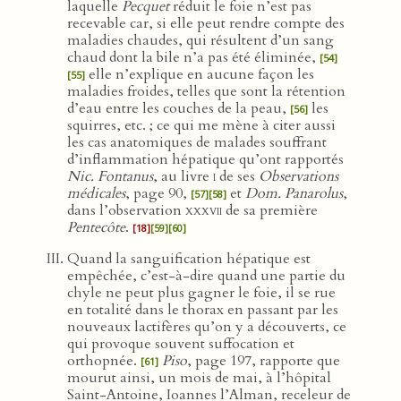
laquelle
Pecquet
réduit le foie n’est pas
recevable car, si elle peut rendre compte des
maladies chaudes, qui résultent d’un sang
chaud dont la bile n’a pas été éliminée,
[54]
elle n’explique en aucune façon les
[55]
maladies froides, telles que sont la rétention
d’eau entre les couches de la peau,
les
[56]
squirres, etc. ; ce qui me mène à citer aussi
les cas anatomiques de malades souffrant
d’inflammation hépatique qu’ont rapportés
Nic. Fontanus
, au livre
i
de ses
Observations
médicales
, page 90,
et
Dom. Panarolus
,
[57]
[58]
dans l’observation
xxxvii
de sa première
Pentecôte
.
[18]
[59]
[60]
Quand la sanguification hépatique est
empêchée, c’est-à-dire quand une partie du
chyle ne peut plus gagner le foie, il se rue
en totalité dans le thorax en passant par les
nouveaux lactifères qu’on y a découverts, ce
qui provoque souvent suffocation et
orthopnée.
Piso
, page 197, rapporte que
[61]
mourut ainsi, un mois de mai, à l’hôpital
Saint-Antoine, Ioannes l’Alman, receleur de