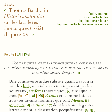
Texte
<
Thomas Bartholin
Codes couleur
Historia anatomica
Citer cette lettre
Imprimer cette lettre
sur les lactifères
Imprimer cette lettre avec ses notes
thoraciques (1652)
xv
chapitre
>
[
Page 46
|
LAT
|
IMG
]
Tout le chyle n’est pas transporté au cœur par les
lactifères thoraciques, mais une partie gagne le foie par les
lactifères mésentériques
.
[1]
Une controverse ardue subsiste quant à savoir si
tout le
chyle
se rend au cœur en passant par les
nouveaux
lactifères
thoraciques,
ainsi que le
[2]
croit
Pecquet
et, comme lui, les
[
Page 47
|
LAT
|
IMG
]
trois très savants hommes que sont
Mentel
,
[3]
Mercenne
et
Auzout
dont les trois élégantes
[4]
[5]
lettres ornent la dissertation pecquétienne.
[6]
[7]
[8]