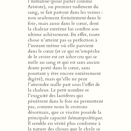
l’
hématose
(pour parler comme
Aristote), ou premier rudiment du
sang, se fait partout dans les veines :
non seulement
fortuitement
dans le
foie, mais aussi dans le cœur, dont
la chaleur extrême lui confère son
ultime achèvement. En effet, toute
chose n’atteint pas sa perfection à
l’instant même où elle parvient
dans le cœur (et ce qui m’empêche
de le croire est cet
ichor
cru qui se
mêle au sang et qui est sans aucun
doute porté dans le cœur, sans
pourtant y être encore entièrement
digéré), mais qu’elle ne peut
l’atteindre nulle part sous l’effet de
la chaleur. Le petit nombre et
l’exiguïté des lactifères qui
pénètrent dans le foie ne permettent
pas, comme nous le croirons
désormais, que ce viscère possède la
principale capacité
hématopoïétique
.
Il semble en vérité plus conforme à
la nature des choses que le chyle se