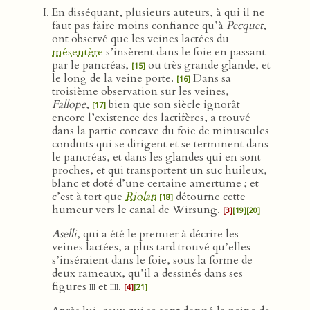
En disséquant, plusieurs auteurs, à qui il ne
faut pas faire moins confiance qu’à
Pecquet
,
ont observé que les veines lactées du
mésentère
s’insèrent dans le foie en passant
par le pancréas,
ou très grande glande, et
[15]
le long de la veine porte.
Dans sa
[16]
troisième observation sur les veines,
Fallope
,
bien que son siècle ignorât
[17]
encore l’existence des lactifères, a trouvé
dans la partie concave du foie de minuscules
conduits qui se dirigent et se terminent dans
le pancréas, et dans les glandes qui en sont
proches, et qui transportent un suc huileux,
blanc et doté d’une certaine amertume ; et
c’est à tort que
Riolan
détourne cette
[18]
humeur vers le canal de Wirsung.
[3]
[19]
[20]
Aselli
, qui a été le premier à décrire les
veines lactées, a plus tard trouvé qu’elles
s’inséraient dans le foie, sous la forme de
deux rameaux, qu’il a dessinés dans ses
figures
iii
et
iiii
.
[4]
[21]