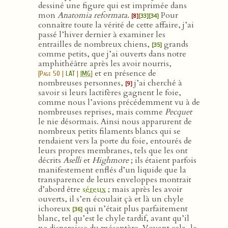
dessiné une figure qui est imprimée dans
mon
Anatomia reformata
.
Pour
[8]
[33]
[34]
connaître toute la vérité de cette affaire, j’ai
passé l’hiver dernier à examiner les
entrailles de nombreux chiens,
grands
[35]
comme petits, que j’ai ouverts dans notre
amphithéâtre après les avoir nourris,
et en présence de
[
Page 50
|
LAT
|
IMG
]
nombreuses personnes,
j’ai cherché à
[9]
savoir si leurs lactifères gagnent le foie,
comme nous l’avions précédemment vu à de
nombreuses reprises, mais comme
Pecquet
le nie désormais. Ainsi nous apparurent de
nombreux petits filaments blancs qui se
rendaient vers la porte du foie, entourés de
leurs propres membranes, tels que les ont
décrits
Aselli
et
Highmore
; ils étaient parfois
manifestement enflés d’un liquide que la
transparence de leurs enveloppes montrait
d’abord être
séreux
; mais après les avoir
ouverts, il s’en écoulait çà et là un chyle
ichoreux
qui n’était plus parfaitement
[36]
blanc, tel qu’est le chyle tardif, avant qu’il