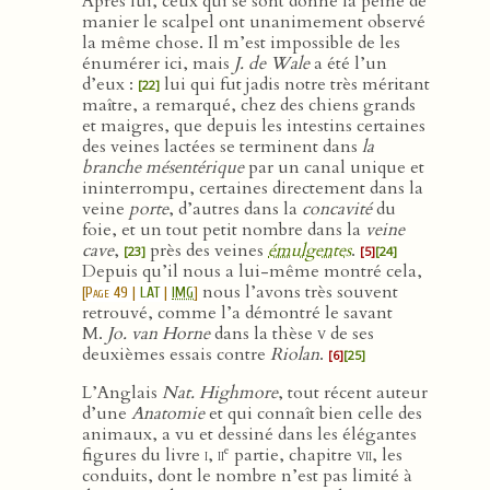
Après lui, ceux qui se sont donné la peine de
manier le scalpel ont unanimement observé
la même chose. Il m’est impossible de les
énumérer ici, mais
J. de Wale
a été l’un
d’eux :
lui qui fut jadis notre très méritant
[22]
maître, a remarqué, chez des chiens grands
et maigres, que depuis les intestins certaines
des veines lactées se terminent dans
la
branche mésentérique
par un canal unique et
ininterrompu, certaines directement dans la
veine
porte
, d’autres dans la
concavité
du
foie, et un tout petit nombre dans la
veine
cave
,
près des veines
émulgentes
.
[23]
[5]
[24]
Depuis qu’il nous a lui-même montré cela,
nous l’avons très souvent
[
Page 49
|
LAT
|
IMG
]
retrouvé, comme l’a démontré le savant
M.
Jo. van Horne
dans la thèse
v
de ses
deuxièmes essais contre
Riolan
.
[6]
[25]
L’Anglais
Nat. Highmore
, tout récent auteur
d’une
Anatomie
et qui connaît bien celle des
animaux, a vu et dessiné dans les élégantes
e
figures du livre
i
,
ii
partie, chapitre
vii
, les
conduits, dont le nombre n’est pas limité à