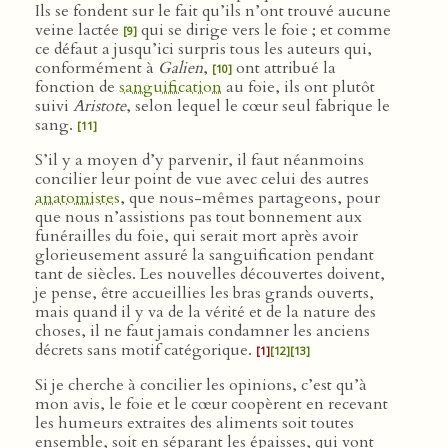
Ils se fondent sur le fait qu’ils n’ont trouvé aucune
veine lactée
qui se dirige vers le foie ; et comme
[9]
ce défaut a jusqu’ici surpris tous les auteurs qui,
conformément à
Galien
,
ont attribué la
[10]
fonction de
sanguification
au foie, ils ont plutôt
suivi
Aristote
, selon lequel le cœur seul fabrique le
sang.
[11]
S’il y a moyen d’y parvenir, il faut néanmoins
concilier leur point de vue avec celui des autres
anatomistes
, que nous-mêmes partageons, pour
que nous n’assistions pas tout bonnement aux
funérailles du foie, qui serait mort après avoir
glorieusement assuré la sanguification pendant
tant de siècles. Les nouvelles découvertes doivent,
je pense, être accueillies les bras grands ouverts,
mais quand il y va de la vérité et de la nature des
choses, il ne faut jamais condamner les anciens
décrets sans motif catégorique.
[1]
[12]
[13]
Si je cherche à concilier les opinions, c’est qu’à
mon avis, le foie et le cœur coopèrent en recevant
les humeurs extraites des aliments soit toutes
ensemble, soit en séparant les épaisses, qui vont