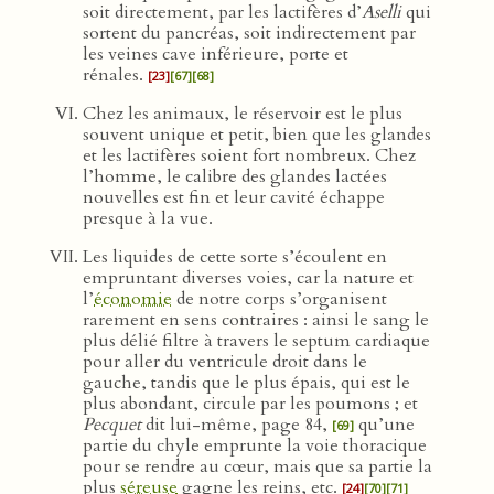
soit directement, par les lactifères d’
Aselli
qui
sortent du pancréas, soit indirectement par
les veines cave inférieure, porte et
rénales.
[23]
[67]
[68]
Chez les animaux, le réservoir est le plus
souvent unique et petit, bien que les glandes
et les lactifères soient fort nombreux. Chez
l’homme, le calibre des glandes lactées
nouvelles est fin et leur cavité échappe
presque à la vue.
Les liquides de cette sorte s’écoulent en
empruntant diverses voies, car la nature et
l’
économie
de notre corps s’organisent
rarement en sens contraires : ainsi le sang le
plus délié filtre à travers le septum cardiaque
pour aller du ventricule droit dans le
gauche, tandis que le plus épais, qui est le
plus abondant, circule par les poumons ; et
Pecquet
dit lui-même, page 84,
qu’une
[69]
partie du chyle emprunte la voie thoracique
pour se rendre au cœur, mais que sa partie la
plus
séreuse
gagne les reins, etc.
[24]
[70]
[71]