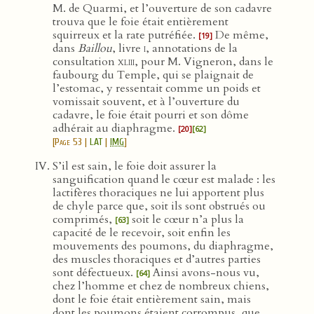
M. de Quarmi, et l’ouverture de son cadavre
trouva que le foie était entièrement
squirreux et la rate putréfiée.
De même,
[19]
dans
Baillou
, livre
i
, annotations de la
consultation
xliii
, pour M. Vigneron, dans le
faubourg du Temple, qui se plaignait de
l’estomac, y ressentait comme un poids et
vomissait souvent, et à l’ouverture du
cadavre, le foie était pourri et son dôme
adhérait au diaphragme.
[20]
[62]
[
Page 53
|
LAT
|
IMG
]
S’il est sain, le foie doit assurer la
sanguification quand le cœur est malade : les
lactifères thoraciques ne lui apportent plus
de chyle parce que, soit ils sont obstrués ou
comprimés,
soit le cœur n’a plus la
[63]
capacité de le recevoir, soit enfin les
mouvements des poumons, du diaphragme,
des muscles thoraciques et d’autres parties
sont défectueux.
Ainsi avons-nous vu,
[64]
chez l’homme et chez de nombreux chiens,
dont le foie était entièrement sain, mais
dont les poumons étaient corrompus, que