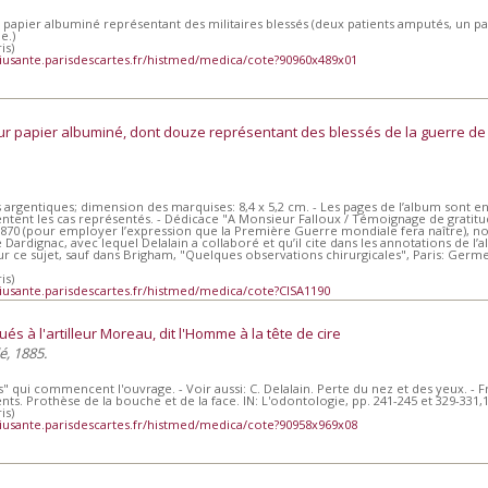
pier albuminé représentant des militaires blessés (deux patients amputés, un pati
e.)
is)
iusante.parisdescartes.fr/histmed/medica/cote?90960x489x01
ur papier albuminé, dont douze représentant des blessés de la guerre de
s argentiques; dimension des marquises: 8,4 x 5,2 cm. - Les pages de l’album sont e
tent les cas représentés. - Dédicace "A Monsieur Falloux / Témoignage de gratitude.
870 (pour employer l’expression que la Première Guerre mondiale fera naître), n
Dardignac, avec lequel Delalain a collaboré et qu’il cite dans les annotations de l
r ce sujet, sauf dans Brigham, "Quelques observations chirurgicales", Paris: Germe
is)
iusante.parisdescartes.fr/histmed/medica/cote?CISA1190
qués à l'artilleur Moreau, dit l'Homme à la tête de cire
é, 1885.
ns" qui commencent l'ouvrage. - Voir aussi: C. Delalain. Perte du nez et des yeux. - 
ents. Prothèse de la bouche et de la face. IN: L'odontologie, pp. 241-245 et 329-331,
is)
iusante.parisdescartes.fr/histmed/medica/cote?90958x969x08