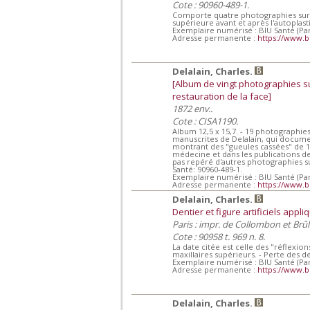
Cote : 90960-489-1.
Comporte quatre photographies sur pa
supérieure avant et après l'autoplasti
Exemplaire numérisé : BIU Santé (Par
Adresse permanente :
https://www.b
Delalain, Charles.
[Album de vingt photographies s
restauration de la face]
1872 env..
Cote : CISA1190.
Album 12,5 x 15,7. - 19 photographie
manuscrites de Delalain, qui documen
montrant des "gueules cassées" de 1
médecine et dans les publications de 
pas repéré d'autres photographies su
Santé: 90960-489-1.
Exemplaire numérisé : BIU Santé (Par
Adresse permanente :
https://www.b
Delalain, Charles.
Dentier et figure artificiels appli
Paris : impr. de Collombon et Brûl
Cote : 90958 t. 969 n. 8.
La date citée est celle des "réflexio
maxillaires supérieurs. - Perte des d
Exemplaire numérisé : BIU Santé (Par
Adresse permanente :
https://www.b
Delalain, Charles.