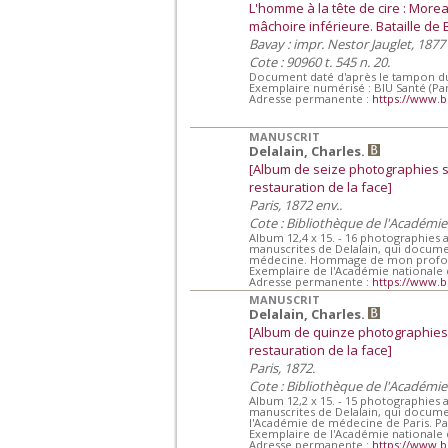
L'homme à la tête de cire : Morea
mâchoire inférieure. Bataille de
Bavay : impr. Nestor Jauglet, 1877
Cote : 90960 t. 545 n. 20.
Document daté d'après le tampon du 
Exemplaire numérisé : BIU Santé (Par
Adresse permanente :
https://www.b
MANUSCRIT
Delalain, Charles.
[Album de seize photographies s
restauration de la face]
Paris, 1872 env..
Cote : Bibliothèque de l'Académi
Album 12,4 x 15. - 16 photographies
manuscrites de Delalain, qui docume
médecine. Hommage de mon profond r
Exemplaire de l'Académie nationale
Adresse permanente :
https://www.b
MANUSCRIT
Delalain, Charles.
[Album de quinze photographies 
restauration de la face]
Paris, 1872.
Cote : Bibliothèque de l'Académi
Album 12,2 x 15. - 15 photographies
manuscrites de Delalain, qui docum
l'Académie de médecine de Paris. Par
Exemplaire de l'Académie nationale
Adresse permanente :
https://www.b