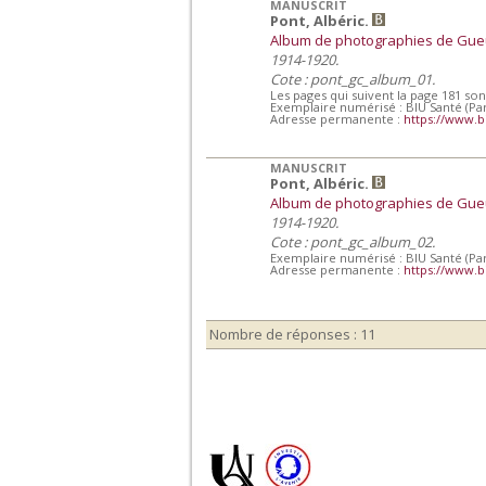
MANUSCRIT
Pont, Albéric.
Album de photographies de Gue
1914-1920.
Cote : pont_gc_album_01.
Les pages qui suivent la page 181 son
Exemplaire numérisé : BIU Santé (Par
Adresse permanente :
https://www.b
MANUSCRIT
Pont, Albéric.
Album de photographies de Gueu
1914-1920.
Cote : pont_gc_album_02.
Exemplaire numérisé : BIU Santé (Par
Adresse permanente :
https://www.b
Nombre de réponses : 11