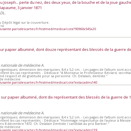
u Joseph... perte du nez, des deux yeux, de la bouche et de la joue gauche
 Bapaume, 3 janvier 1871
 DL.
Dépôt légal sur la couverture.
is)
iusante.parisdescartes.fr/histmed/medica/cote?90960x545x20
ur papier albuminé, dont douze représentant des blessés de la guerre de
e nationale de médecine A.
 argentiques; dimension des marquises: 8,4 x 5,2 cm. - Les pages de l’album sont 
ntent les cas représentés. - Dédicace "A Monsieur le Professeeur Béclard, secréta
espect et de gratitude pour sa personne. Ch. Delalain, dentiste."
 de médecine
iusante.parisdescartes.fr/histmed/medica/cote?extacadms140
sur papier albuminé, dont dix représentant des blessés de la guerre de 1
e nationale de médecine A.
 argentiques; dimension des marquises: 8,4 x 5,2 cm. - Les pages de l’album sont 
entent les cas représentés. - Dédicace "Hommage respectueux de l'auteur à Messi
is 8 décembre 1872. Ch. Delalain Dentiste / candidat au prix Barbier."
 de médecine
iusante.parisdescartes.fr/histmed/medica/cote?extacadms139