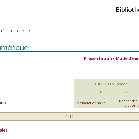
Biblioth
RÉSULTATS DE RECHERCHE
umérique
Présentation
•
Mode d’em
Auteur, titre, année ...
Table des matières
Recherche d
ut)
Métadictionnaire
dictionn
1-11
ales