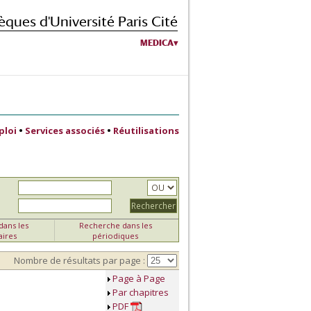
èques d'Université Paris Cité
MEDICA
ploi
•
Services associés
•
Réutilisations
ans les
Recherche dans les
aires
périodiques
Nombre de résultats par page :
Page à Page
Par chapitres
PDF