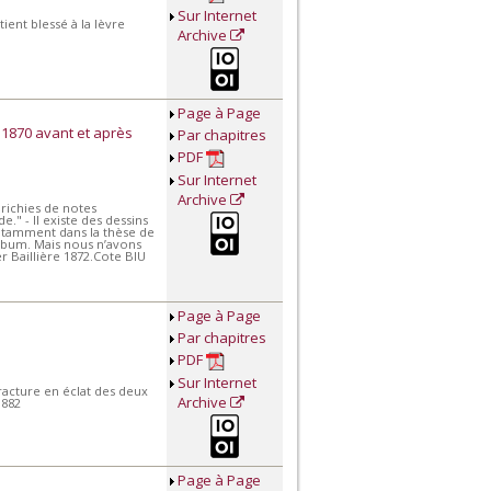
Sur Internet
ent blessé à la lèvre
Archive
Page à Page
 1870 avant et après
Par chapitres
PDF
Sur Internet
Archive
nrichies de notes
" - Il existe des dessins
otamment dans la thèse de
’album. Mais nous n’avons
r Baillière 1872.Cote BIU
Page à Page
Par chapitres
PDF
Sur Internet
Fracture en éclat des deux
Archive
1882
Page à Page