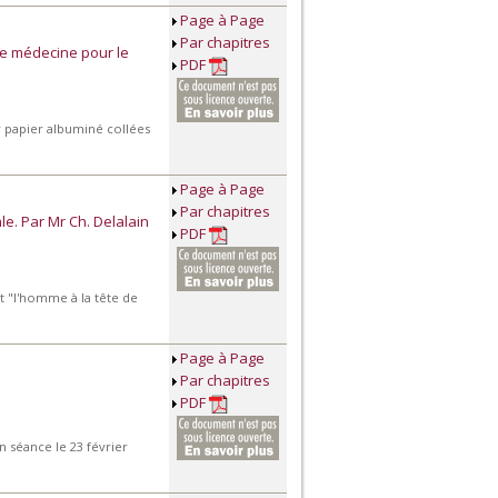
Page à Page
Par chapitres
de médecine pour le
PDF
ur papier albuminé collées
Page à Page
Par chapitres
le. Par Mr Ch. Delalain
PDF
t "l'homme à la tête de
Page à Page
Par chapitres
PDF
En séance le 23 février