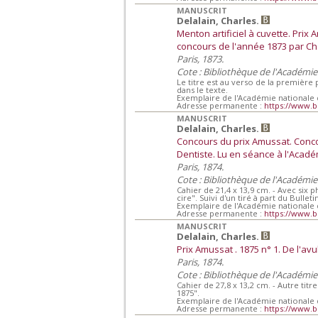
MANUSCRIT
Delalain, Charles.
Menton artificiel à cuvette. Pri
concours de l'année 1873 par Ch. 
Paris, 1873.
Cote : Bibliothèque de l'Académi
Le titre est au verso de la première
dans le texte.
Exemplaire de l'Académie nationale
Adresse permanente :
https://www.b
MANUSCRIT
Delalain, Charles.
Concours du prix Amussat. Concou
Dentiste. Lu en séance à l'Acad
Paris, 1874.
Cote : Bibliothèque de l'Académi
Cahier de 21,4 x 13,9 cm. - Avec six
cire". Suivi d'un tiré à part du Bull
Exemplaire de l'Académie nationale
Adresse permanente :
https://www.b
MANUSCRIT
Delalain, Charles.
Prix Amussat . 1875 n° 1. De l'av
Paris, 1874.
Cote : Bibliothèque de l'Académi
Cahier de 27,8 x 13,2 cm. - Autre titr
1875".
Exemplaire de l'Académie nationale
Adresse permanente :
https://www.b