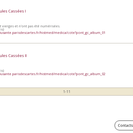
ules Cassées I
t vierges et n'ont pas été numérisées.
is)
iusante.parisdescartes.fr/histmed/medica/cote?pont_gc_album_01
les Cassées II
is)
iusante.parisdescartes.fr/histmed/medica/cote?pont_gc_album_02
1-11
Contacts