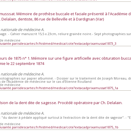
x Amusssat. Mémoire de prothèse buccale et faciale présenté à l'Académie 
Delalain, dentiste, 86 rue de Belleville et à Dardignan (Var)
e nationale de médecine A.
 page. - Cahier manuscrit 15,5 x 23cm, reliure grainée noire.- Sept photographies s
 de médecine
iusante.parisdescartes.fr/histmed/medica/cote?extacadprixamussat1873_3
rs de 1875 n° 1. Mémoire sur une figure artificielle avec obturation bucca
émie le 22 septembre 1874
e nationale de médecine A.
 photographies sur papier albuminé. - Dossier sur le traitement de Joseph Moreau, di
etin de l'Académie de médecine sur le cas d'Etienne Roulland
 de médecine
iusante.parisdescartes.fr/histmed/medica/cote?extacadprixamussat1875_1a
ulsion de la dent dite de sagesse. Procédé opératoire par Ch. Delalain.
e nationale de médecine A.
e: "du davier à pédale appliqué surtout à l'extraction de la dent dite de sagesse". - "
 de médecine
iusante.parisdescartes.fr/histmed/medica/cote?extacadprixamussat1875_1b