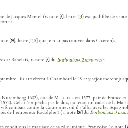
erie de Jacques Mentel (
v
. note
, lettre
14
) est qualifiée de « sot
[6]
forte ».
 note
, lettre
418
] que je n’ai pas trouvée dans Cicéron).
[29]
es » : Rabelais,
v
. note
du
Borboniana 9 manuscrit
.
[6]
ptembre ; ils arrivèrent à Chambord le 19 et y séjournèrent jusq
-Nuremberg 1602), duc de
Mercœur
en 1577, pair de France et
582). Cela n’empêcha pas le duc, qui était un cadet de la Maiso
 vifs combats contre la Couronne, où il s’allia avec les Espag
côtés de l’empereur Rodolphe
ii
(
v
. note
du
Borboniana 3 manu
[39]
ses conditions le mariage de sa fille unique, Françoise (
v
. note
[3