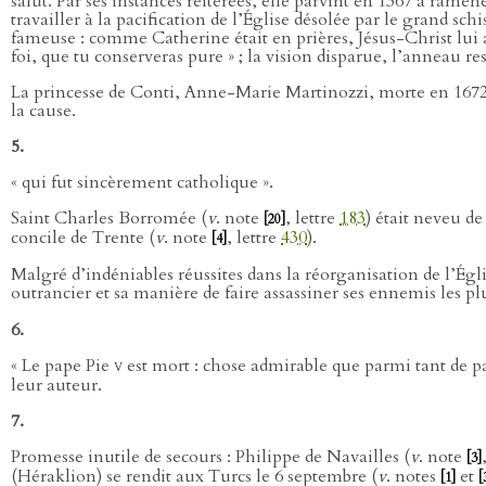
salut. Par ses instances réitérées, elle parvint en 1367 à rame
travailler à la pacification de l’Église désolée par le grand s
fameuse : comme Catherine était en prières, Jésus-Christ lui a
foi, que tu conserveras pure » ; la vision disparue, l’anneau 
La princesse de Conti, Anne-Marie Martinozzi, morte en 1672, é
la cause.
5.
« qui fut sincèrement catholique ».
Saint Charles Borromée (
v
. note
, lettre
183
) était neveu d
[20]
concile de Trente (
v
. note
, lettre
430
).
[4]
Malgré d’indéniables réussites dans la réorganisation de l’Ég
outrancier et sa manière de faire assassiner ses ennemis les pl
6.
« Le pape Pie
v
est mort : chose admirable que parmi tant de pap
leur auteur.
7.
Promesse inutile de secours : Philippe de Navailles (
v
. note
[3]
(Héraklion) se rendit aux Turcs le 6 septembre (
v
. notes
et
[1]
[