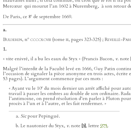
mauvaises nuits ; si cela continue, on croit que le roi n’ira 
Mercœur
qui mourut l’an 1602 à Nuremberg,
à son retour 
e
De Paris, ce 8
de septembre 1669.
a.
o
Bulderen
, n
ccccxcviii (
tome
iii
, pages 323‑325) ;
Reveillé-Pari
1.
« vite enivré, il a bu les eaux du Styx » (Francis Bacon,
v
. note
Malgré l’interdit de la Faculté levé en 1666, Guy Patin continu
l’occasion de signaler la pièce anonyme en trois actes, écrite
53 pages). L’argument commence par ces mots :
e
« Ayant vu le 10
du mois dernier un arrêt affiché pour autor
travail à passer les ombres au double de son ordinaire. Rad
l’antimoine, on prend résolution d’en parler à Pluton pou
procès à l’un et à l’autre, et les fait renfermer. »
Sic
pour Pepingué.
Le nautonier du Styx,
v
. note
, lettre
975
.
[3]