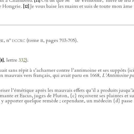
point à Chambord.
On dit que M
de Vendôme,
mère de feu M.
[11]
de Hongrie.
Je vous baise les mains et suis de toute mon âme v
[12]
o
se
, n
dccxc (
tome
iii
, pages 703‑705).
, lettre
332
).
[8]
ait sans répit à s’acharner contre l’antimoine et ses suppôts (ic
 en mauvais vers français, qui avait paru en 1668,
L’Antimoine puri
iser l’émétique après les mauvais effets qu’il a produits jusqu’à
amante et Eacus, juges de Pluton, {c} reçoivent ses plaintes et s
r y apporter quelque remède ; cependant, un médecin {d} passe l