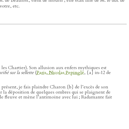
 de Beaufort, vient de mourir ; elle était fille de M. le duc de
otre, etc.
i les Chartier). Son allusion aux enfers mythiques est
fié sur la sellette
(
Paris, Nicolas Pepinglé
, {a} in‑12 de
 présent, je fais plaindre Charon {b} de l’excès de son
ur la déposition de quelques ombres qui se plaignent de
e fleuve et mène l’antimoine avec lui ; Radamante fait