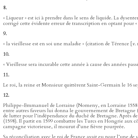
8.
« Liqueur » est ici à prendre dans le sens de liquide. La dysent
corrigé cette évidente erreur de transcription en optant pour « 
9.
« la vieillesse est en soi une maladie » (citation de Térence [
v
.
10.
« Vieillesse sera incurable cette année à cause des années passé
11.
Le roi, la reine et Monsieur quittèrent Saint-Germain le 16 se
12.
Philippe-Emmanuel de Lorraine (Nomeny, en Lorraine 1558
entre autres faveurs lui donna le gouvernement de Bretagne (1
de lutter pour l’indépendance du duché de Bretagne. Après de
(1598). Il partit en 1599 combattre les Turcs en Hongrie aux 
campagne victorieuse, il mourut d’une fièvre pourprée.
Sa réconciliation avec le roi de France avait eu pour l’une de 