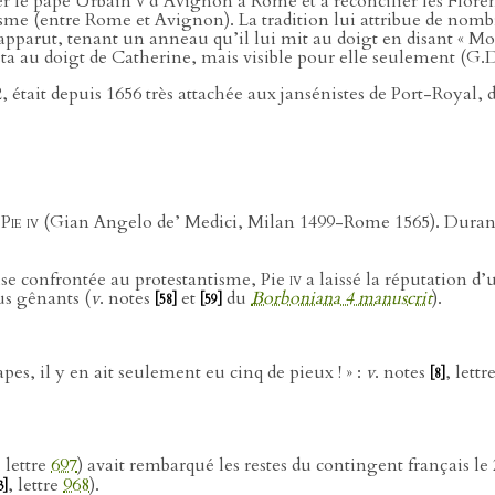
ner le pape Urbain
v
d’Avignon à Rome et à réconcilier les Floren
chisme (entre Rome et Avignon). La tradition lui attribue de nombr
pparut, tenant un anneau qu’il lui mit au doigt en disant « Moi
resta au doigt de Catherine, mais visible pour elle seulement (G
tait depuis 1656 très attachée aux jansénistes de Port-Royal, don
e
Pie iv
(Gian Angelo de’ Medici, Milan 1499-Rome 1565). Durant le
lise confrontée au protestantisme, Pie
iv
a laissé la réputation d
us gênants (
v
. notes
et
du
Borboniana 4 manuscrit
).
[58]
[59]
es, il y en ait seulement eu cinq de pieux ! » :
v
. notes
, lettr
[8]
, lettre
697
) avait rembarqué les restes du contingent français le 
, lettre
968
).
3]