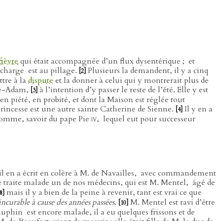
fièvre
qui était accompagnée d’un flux dysentérique ;
et
 charge
est au pillage.
Plusieurs la demandent, il y a cinq
[2]
ttre à la
dispute
et la donner à celui qui y montrerait plus de
sle-Adam,
à l’intention d’y passer le reste de l’été. Elle y est
[3]
en piété, en probité, et dont la Maison est réglée tout
princesse est une autre sainte Catherine de Sienne.
Il y en a
[4]
homme, savoir du pape Pie
iv
,
lequel eut pour successeur
l en a écrit en colère à M. de Navailles,
avec commandement
e traite malade un de nos médecins, qui est M. Mentel,
âgé de
mais il y a bien de la peine à revenir, tant est vrai ce que
8]
incurable à cause des années passées
.
M. Mentel est ravi d’être
[10]
 Dauphin
est encore malade, il a eu quelques frissons et de