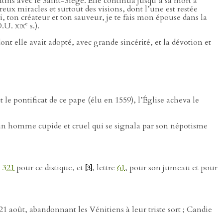
tins avec le Saint-Siège. Elle continua jusqu’à sa mort à
eux miracles et surtout des visions, dont l’une est restée
, ton créateur et ton sauveur, je te fais mon épouse dans la
e
.D.U.
xix
s.).
t elle avait adopté, avec grande sincérité, et la dévotion et
 pontificat de ce pape (élu en 1559), l’Église acheva le
’un homme cupide et cruel qui se signala par son népotisme
e
321
pour ce distique, et
, lettre
61
, pour son jumeau et pour
[3]
21 août, abandonnant les Vénitiens à leur triste sort ; Candie