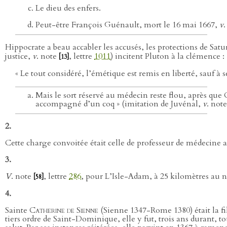
Le dieu des enfers.
Peut-être François Guénault, mort le 16 mai 1667,
v
Hippocrate a beau accabler les accusés, les protections de Sa
justice,
v
. note
, lettre
1011
) incitent Pluton à la clémence :
[13]
« Le tout considéré, l’émétique est remis en liberté, sauf à
Mais le sort réservé au médecin reste flou, après que
accompagné d’un coq » (imitation de Juvénal,
v
. not
2.
Cette charge convoitée était celle de professeur de médecine 
3.
V
. note
, lettre
286
, pour L’Isle-Adam, à 25 kilomètres au n
[58]
4.
Sainte
Catherine de Sienne
(Sienne 1347-Rome 1380) était la fi
tiers ordre de Saint-Dominique, elle y fut, trois ans durant,