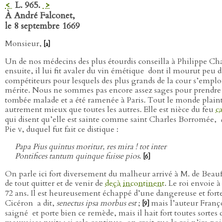
<
L. 965.
>
À André Falconet,
le 8 septembre 1669
Monsieur,
[a]
Un de nos médecins des plus étourdis conseilla à Philippe Cha
ensuite, il lui fit avaler du vin émétique
dont il mourut peu d
compétiteurs pour lesquels des plus grands de la cour s’emplo
mérite. Nous ne sommes pas encore assez sages pour prendre 
tombée malade et a été ramenée à Paris. Tout le monde plaint ce
autrement mieux que toutes les autres. Elle est nièce du feu
c
qui disent qu’elle est sainte comme saint Charles Borromée,
Pie
v
, duquel fut fait ce distique :
Papa Pius quintus moritur, res mira ! tot inter
Pontifices tantum quinque fuisse pios
.
[6]
On parle ici fort diversement du malheur arrivé à M. de Beau
de tout quitter et de venir de
deçà
incontinent
. Le roi envoie 
72 ans. Il est heureusement échappé d’une dangereuse et fort
Cicéron
a dit,
senectus ipsa morbus est
;
mais l’auteur Franç
[9]
saigné
et porte bien ce remède, mais il hait fort toutes sorte