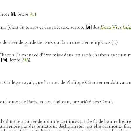
. note
, lettre
911
.
[9]
turne (dieu du temps et des métaux,
v
. note
des
Deux
Vies
lati
[31]
 se donner de garde de ceux qui le mettent en emploi. » {a}
 Charon l’a menacé d’être mis « dans un sac à charbon avec un mo
e
, lettre
286
).
[50]
au Collège royal, que la mort de Philippe Chartier rendait vacan
ord-ouest de Paris, et son château, propriété des Conti.
lle d’un teinturier dénommé Benincasa. Elle fit de bonne heure
 tourmentée par des tentations déshonnêtes, qu’elle surmonta fin