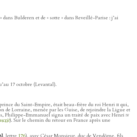
e » dans Bulderen et de « sotte » dans Reveillé-Parise : j’ai
u’au 17 octobre (Levantal).
 prince du Saint-Empire, était beau-frère du roi Henri
iii
qui,
n de Lorraine, menée par les Guise, de rejoindre la Ligue et
nols, Philippe-Emmanuel signa un traité de paix avec Henri
iv
scrit
). Sur le chemin du retour en France après une
, lettre
176
), avec César Monsieur, duc de Vendôme, fils
6]