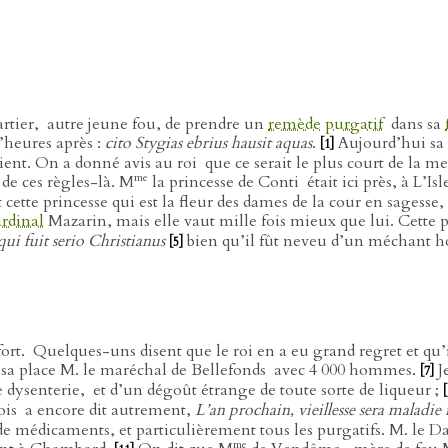
rtier,
autre jeune fou, de prendre un
remède
purgatif
dans sa
’heures après :
cito Stygias ebrius hausit aquas
.
Aujourd’hui sa
[1]
ient. On a donné avis au roi
que ce serait le plus court de la me
me
de ces règles-là. M
la princesse de Conti
était ici près, à L’I
tte princesse qui est la fleur des dames de la cour en sagesse, 
ardinal
Mazarin, mais elle vaut mille fois mieux que lui. Cette 
qui fuit serio Christianus
bien qu’il fût neveu d’un méchant 
[5]
fort.
Quelques-uns disent que le roi en a eu grand regret et qu’i
à sa place M. le maréchal de Bellefonds
avec 4 000 hommes.
J
[7]
e dysenterie,
et d’un dégoût étrange de toute sorte de liqueur ;
[
ois
a encore dit autrement,
L’an prochain, vieillesse sera maladie 
s de médicaments, et particulièrement tous les purgatifs. M. le
me