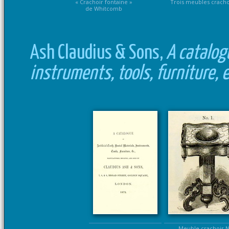
« Crachoir fontaine »
Trois meubles cracho
de Whitcomb
Ash Claudius & Sons,
A catalogu
instruments, tools, furniture, 
Meuble crachoir N