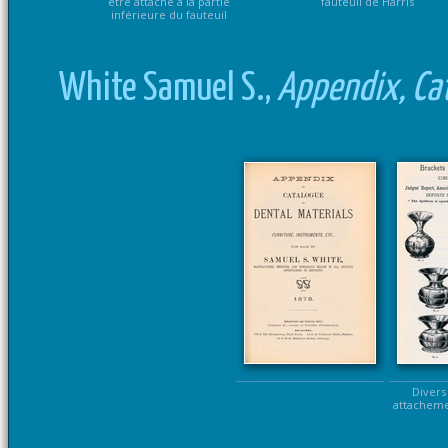
être attaché à la partie
fauteuil de Harris
inférieure du fauteuil
White Samuel S.,
Appendix, Cat
Divers
attacheme