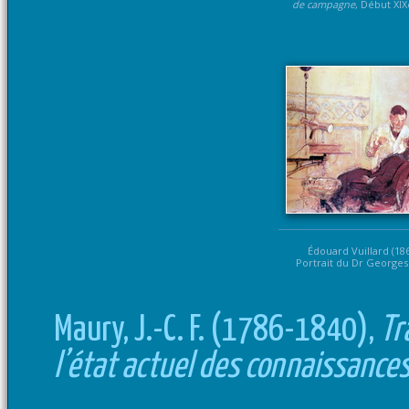
de campagne
, Début XIX
Édouard Vuillard (18
Portrait du Dr Georges
Maury, J.-C. F. (1786-1840),
Tr
l’état actuel des connaissance