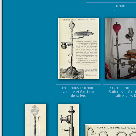
Crachoirs
à main
Ensemble, crachoir,
Crachoir nickele
tablette et
éjecteur
Butler avec éjec
de salive.
salive, vers 