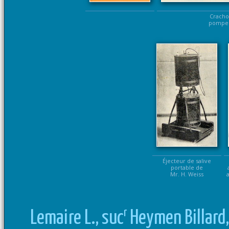
Cracho
pompe 
Éjecteur de salive
portable de
Mr. H. Weiss
r
Lemaire L., suc
Heymen Billard