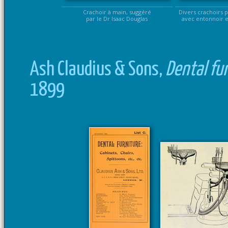
Crachoir à main, suggéré
Divers crachoirs p
par le Dr Isaac Douglas
avec entonnoir et
Ash Claudius & Sons,
Dental fur
1899