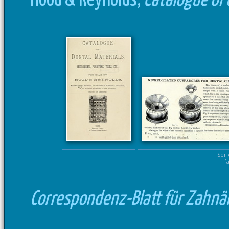
Hood & Reynolds,
Catalogue of 
Séri
f
Correspondenz-Blatt für Zahnä