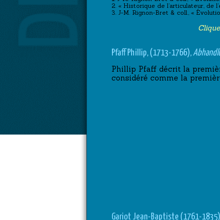
2. « Historique de l’articulateur, d
3. J-M. Rignon-Bret & coll., « Évoluti
Clique
Pfaff Phillip, (1713-1766),
Abhandlu
Phillip Pfaff décrit la premi
considéré comme la première
Gariot Jean-Baptiste (1761-1835