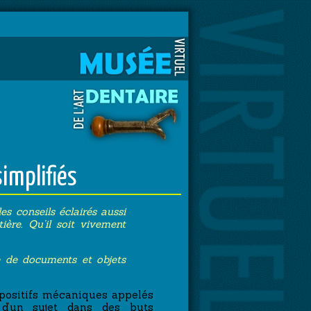
implifiés
es conseils éclairés aussi
ère. Qu’il soit vivement
e de documents et objets
spositifs mécaniques appelés
e d’un sujet dans des buts