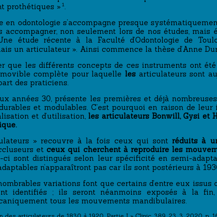
1
t prothétiques »
.
vée en odontologie s’accompagne presque systématiquement
s accompagner, non seulement lors de nos études, mais e
ne étude récente à la Faculté d’Odontologie de To
amais un articulateur ». Ainsi commence la thèse d’Anne Du
er que les différents concepts de ces instruments ont ét
 amovible complète pour laquelle
les
articulateurs sont au
art des praticiens.
aux années 30, présente les premières et déjà nombreuses
urables et modulables. C’est pourquoi en raison de leur i
sation et d’utilisation,
les articulateurs Bonwill, Gysi et
ique.
ulateurs » recouvre à la fois ceux qui sont
réduits à u
occluseurs et
ceux qui cherchent à reproduire les mouve
-ci sont distingués selon leur spécificité en semi-adapta
adaptables n’apparaîtront pas car ils sont postérieurs à 193
innombrables variations font que certains d’entre eux issus
nt identifiés ; ils seront néanmoins exposés à la fin
écaniquement tous les mouvements mandibulaires.
on des articulateurs de 1830 à 1920, Partie I » Clinic, 389, 23. 3. 2020, p. 