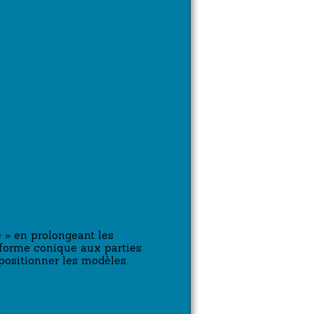
e » en prolongeant les
 forme conique aux parties
epositionner les modèles.