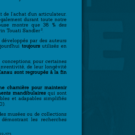
 de l’achat d’un articulateur.
́galement durant toute notre
ulouse montre que 38 % des
2
rin Touati Sandler
.
é développés par des auteurs
jourd’hui
toujours
utilisés en
 conceptions, pour certaines
nventivité, de leur longévité
 Hanau sont regroupés à la fin
ne charnière pour maintenir
ments mandibulaires
qui sont
bles et adapables simplifiés
0).
 des musées ou de collections
, démontrant les recherches
162-173