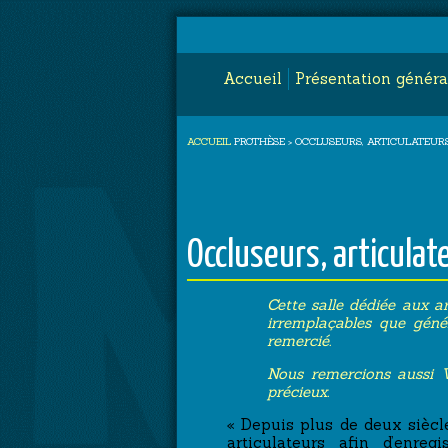
Accueil
Présentation généra
ACCUEIL
PROTHÈSE > OCCLUSEURS, ARTICULATEUR
Occluseurs, articulat
Cette salle dédiée aux ar
irremplaçables que géné
remercié.
Nous remercions aussi V
précieux.
« Depuis plus de deux siècl
articulateurs afin d’enre