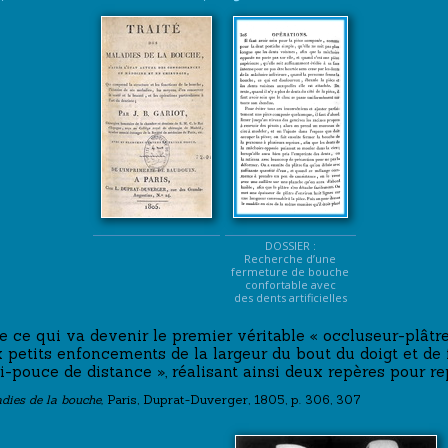
DOSSIER :
Recherche d’une
fermeture de bouche
confortable avec
des dents artificielles
te ce qui va devenir le premier véritable « occluseur-plâtr
 petits enfoncements de la largeur du bout du doigt et de
mi-pouce de distance », réalisant ainsi deux repères pour r
adies de la bouche,
Paris, Duprat-Duverger, 1805, p. 306, 307