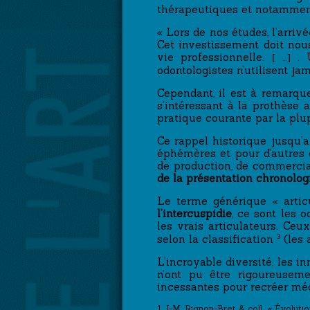
thérapeutiques et notammen
« Lors de nos études, l’arri
Cet investissement doit nou
vie professionnelle.
…
. U
[
]
odontologistes n’utilisent j
Cependant, il est à remarqu
s’intéressant à la prothèse
pratique courante par la plup
Ce rappel historique jusqu’
éphémères et pour d’autres d
de production, de commerciali
de la présentation chronolog
Le terme générique « artic
l’intercuspidie
, ce sont les 
les vrais articulateurs.
Ceux
3
selon la classification
(les 
L’incroyable diversité, les 
n’ont pu être rigoureuseme
incessantes pour recréer m
1. J-M. Rignon-Bret & coll., « Évoluti