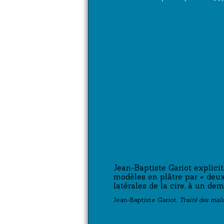
Jean-Baptiste Gariot explici
modèles en plâtre par « deux
latérales de la cire, à un de
Jean-Baptiste Gariot,
Traité des mal