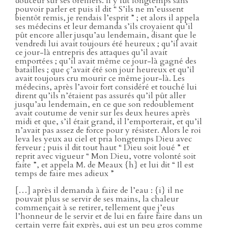
douceur sur ses oreillers. Il y fut longtemps sans
pouvoir parler et puis il dit “ S’ils ne m’eussent
bientôt remis, je rendais l’esprit ” ; et alors il appela
ses médecins et leur demanda s’ils croyaient qu’il
pût encore aller jusqu’au lendemain, disant que le
vendredi lui avait toujours été heureux ; qu’il avait
ce jour-là entrepris des attaques qu’il avait
emportées ; qu’il avait même ce jour-là gagné des
batailles ; que ç’avait été son jour heureux et qu’il
avait toujours cru mourir ce même jour-là. Les
médecins, après l’avoir fort considéré et touché lui
dirent qu’ils n’étaient pas assurés qu’il pût aller
jusqu’au lendemain, en ce que son redoublement
avait coutume de venir sur les deux heures après
midi et que, s’il était grand, il l’emporterait, et qu’il
n’avait pas assez de force pour y résister. Alors le roi
leva les yeux au ciel et pria longtemps Dieu avec
ferveur ; puis il dit tout haut “ Dieu soit loué ” et
reprit avec vigueur “ Mon Dieu, votre volonté soit
faite ”, et appela M. de Meaux {h} et lui dit “ Il est
temps de faire mes adieux ”
[…] après il demanda à faire de l’eau : {i} il ne
pouvait plus se servir de ses mains, la chaleur
commençait à se retirer, tellement que j’eus
l’honneur de le servir et de lui en faire faire dans un
certain verre fait exprès, qui est un peu gros comme