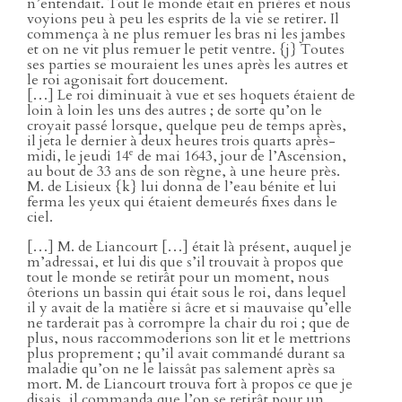
n’entendait. Tout le monde était en prières et nous
voyions peu à peu les esprits de la vie se retirer. Il
commença à ne plus remuer les bras ni les jambes
et on ne vit plus remuer le petit ventre. {j} Toutes
ses parties se mouraient les unes après les autres et
le roi agonisait fort doucement.
[…] Le roi diminuait à vue et ses hoquets étaient de
loin à loin les uns des autres ; de sorte qu’on le
croyait passé lorsque, quelque peu de temps après,
il jeta le dernier à deux heures trois quarts après-
e
midi, le jeudi 14
de mai 1643, jour de l’Ascension,
au bout de 33 ans de son règne, à une heure près.
M. de Lisieux {k} lui donna de l’eau bénite et lui
ferma les yeux qui étaient demeurés fixes dans le
ciel.
[…] M. de Liancourt […] était là présent, auquel je
m’adressai, et lui dis que s’il trouvait à propos que
tout le monde se retirât pour un moment, nous
ôterions un bassin qui était sous le roi, dans lequel
il y avait de la matière si âcre et si mauvaise qu’elle
ne tarderait pas à corrompre la chair du roi ; que de
plus, nous raccommoderions son lit et le mettrions
plus proprement ; qu’il avait commandé durant sa
maladie qu’on ne le laissât pas salement après sa
mort. M. de Liancourt trouva fort à propos ce que je
disais, il commanda que l’on se retirât pour un