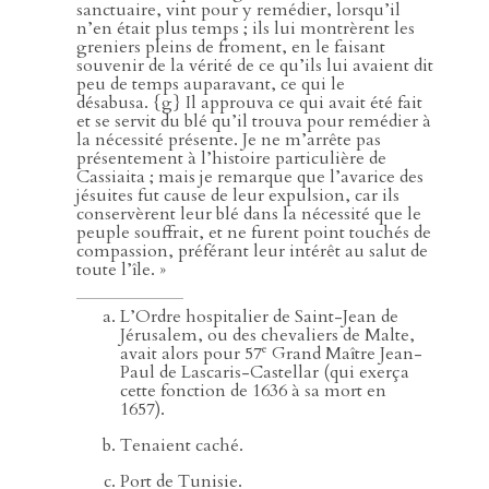
sanctuaire, vint pour y remédier, lorsqu’il
n’en était plus temps ; ils lui montrèrent les
greniers pleins de froment, en le faisant
souvenir de la vérité de ce qu’ils lui avaient dit
peu de temps auparavant, ce qui le
désabusa. {g} Il approuva ce qui avait été fait
et se servit du blé qu’il trouva pour remédier à
la nécessité présente. Je ne m’arrête pas
présentement à l’histoire particulière de
Cassiaita ; mais je remarque que l’avarice des
jésuites fut cause de leur expulsion, car ils
conservèrent leur blé dans la nécessité que le
peuple souffrait, et ne furent point touchés de
compassion, préférant leur intérêt au salut de
toute l’île. »
L’Ordre hospitalier de Saint-Jean de
Jérusalem, ou des chevaliers de Malte,
e
avait alors pour 57
Grand Maître Jean-
Paul de Lascaris-Castellar (qui exerça
cette fonction de 1636 à sa mort en
1657).
Tenaient caché.
Port de Tunisie.