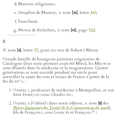
Maisons religieuses.
Séraphin de Mauroy,
v
. note
, lettre
443
.
[16]
Faux bruit.
Neveu de Richelieu,
v
. note
, page
519
.
[41]
9.
V
. note
, lettre
77
, pour ces vers de Robert
ii
Miron.
[4]
Grande famille de bourgeois parisiens originaires de
Catalogne (leur nom premier avait été Miro), les
Miron
se
sont illustrés dans la médecine et la magistrature. Quatre
générations se sont succédé pendant un siècle pour
surveiller la santé des rois et reines de France à partir de la
e
fin du
xv
s. :
Gabriel i
, professeur de médecine à Montpellier, et son
frère
François i
sous Charles
viii
;
Gabriel ii
(Gabriel
i
dans notre édition,
v
. note
des
[8]
Pièces liminaires
du
Traité de la Conservation de santé
),
er
fils de François
i
, sous Louis
xii
et François
i
;