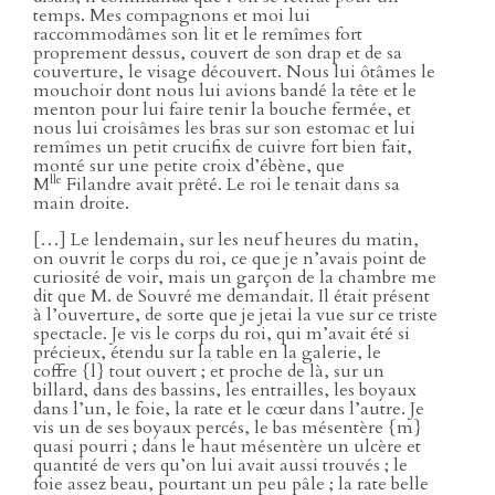
temps. Mes compagnons et moi lui
raccommodâmes son lit et le remîmes fort
proprement dessus, couvert de son drap et de sa
couverture, le visage découvert. Nous lui ôtâmes le
mouchoir dont nous lui avions bandé la tête et le
menton pour lui faire tenir la bouche fermée, et
nous lui croisâmes les bras sur son estomac et lui
remîmes un petit crucifix de cuivre fort bien fait,
monté sur une petite croix d’ébène, que
lle
M
Filandre avait prêté. Le roi le tenait dans sa
main droite.
[…] Le lendemain, sur les neuf heures du matin,
on ouvrit le corps du roi, ce que je n’avais point de
curiosité de voir, mais un garçon de la chambre me
dit que M. de Souvré me demandait. Il était présent
à l’ouverture, de sorte que je jetai la vue sur ce triste
spectacle. Je vis le corps du roi, qui m’avait été si
précieux, étendu sur la table en la galerie, le
coffre {l} tout ouvert ; et proche de là, sur un
billard, dans des bassins, les entrailles, les boyaux
dans l’un, le foie, la rate et le cœur dans l’autre. Je
vis un de ses boyaux percés, le bas mésentère {m}
quasi pourri ; dans le haut mésentère un ulcère et
quantité de vers qu’on lui avait aussi trouvés ; le
foie assez beau, pourtant un peu pâle ; la rate belle