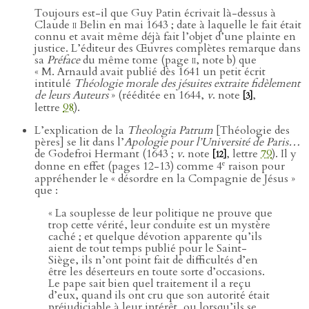
Toujours est-il que Guy Patin écrivait là-dessus à
Claude
ii
Belin en mai 1643 ; date à laquelle le fait était
connu et avait même déjà fait l’objet d’une plainte en
justice. L’éditeur des Œuvres complètes remarque dans
sa
Préface
du même tome (page
ii
, note b) que
« M. Arnauld avait publié dès 1641 un petit écrit
intitulé
Théologie morale des jésuites extraite fidèlement
de leurs Auteurs
» (rééditée en 1644,
v
. note
,
[3]
lettre
98
).
L’explication de la
Theologia Patrum
[Théologie des
pères] se lit dans l’
Apologie pour l’Université de Paris…
de Godefroi Hermant (1643 ;
v
. note
, lettre
79
). Il y
[12]
e
donne en effet (pages 12-13) comme 4
raison pour
appréhender le « désordre en la Compagnie de Jésus »
que :
« La souplesse de leur politique ne prouve que
trop cette vérité, leur conduite est un mystère
caché ; et quelque dévotion apparente qu’ils
aient de tout temps publié pour le Saint-
Siège, ils n’ont point fait de difficultés d’en
être les déserteurs en toute sorte d’occasions.
Le pape sait bien quel traitement il a reçu
d’eux, quand ils ont cru que son autorité était
préjudiciable à leur intérêt, ou lorsqu’ils se