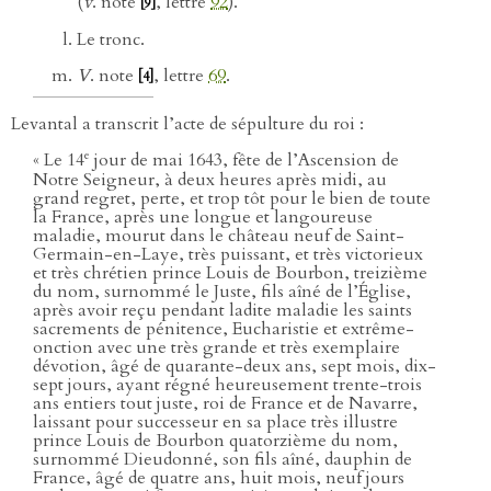
(
v
. note
, lettre
92
).
[9]
Le tronc.
V
. note
, lettre
69
.
[4]
Levantal a transcrit l’acte de sépulture du roi :
e
« Le 14
jour de mai 1643, fête de l’Ascension de
Notre Seigneur, à deux heures après midi, au
grand regret, perte, et trop tôt pour le bien de toute
la France, après une longue et langoureuse
maladie, mourut dans le château neuf de Saint-
Germain-en-Laye, très puissant, et très victorieux
et très chrétien prince Louis de Bourbon, treizième
du nom, surnommé le Juste, fils aîné de l’Église,
après avoir reçu pendant ladite maladie les saints
sacrements de pénitence, Eucharistie et extrême-
onction avec une très grande et très exemplaire
dévotion, âgé de quarante-deux ans, sept mois, dix-
sept jours, ayant régné heureusement trente-trois
ans entiers tout juste, roi de France et de Navarre,
laissant pour successeur en sa place très illustre
prince Louis de Bourbon quatorzième du nom,
surnommé Dieudonné, son fils aîné, dauphin de
France, âgé de quatre ans, huit mois, neuf jours