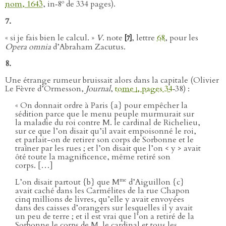
o
nom, 1643
, in‑8
de 334 pages).
7.
« si je fais bien le calcul. »
V
. note
, lettre
68
, pour les
[7]
Opera omnia
d’Abraham Zacutus.
8.
Une étrange rumeur bruissait alors dans la capitale (Olivier
Le Fèvre d’Ormesson,
Journal
,
tome
i
, pages 34
‑38) :
« On donnait ordre à Paris {a} pour empêcher la
sédition parce que le menu peuple murmurait sur
la maladie du roi contre M. le cardinal de Richelieu,
sur ce que l’on disait qu’il avait empoisonné le roi,
et parlait-on de retirer son corps de Sorbonne et le
traîner par les rues ; et l’on disait que l’on < y > avait
ôté toute la magnificence, même retiré son
corps. […]
me
L’on disait partout {b} que M
d’Aiguillon {c}
avait caché dans les Carmélites de la rue Chapon
cinq millions de livres, qu’elle y avait envoyées
dans des caisses d’orangers sur lesquelles il y avait
un peu de terre ; et il est vrai que l’on a retiré de la
Sorbonne le corps de M. le cardinal et tous les