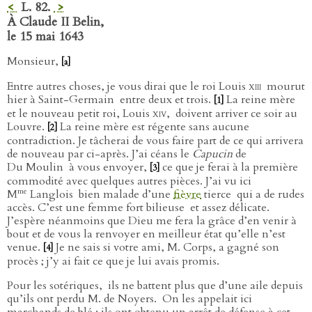
<
L. 82.
>
À Claude II Belin,
le 15 mai 1643
Monsieur,
[a]
Entre autres choses, je vous dirai que le roi Louis
xiii
mourut
hier à Saint-Germain
entre deux et trois.
La reine mère
[1]
et le nouveau petit roi, Louis
xiv
,
doivent arriver ce soir au
Louvre.
La reine mère est régente sans aucune
[2]
contradiction. Je tâcherai de vous faire part de ce qui arrivera
de nouveau par ci-après. J’ai céans le
Capucin
de
Du Moulin
à vous envoyer,
ce que je ferai à la première
[3]
commodité avec quelques autres pièces. J’ai vu ici
me
M
Langlois
bien malade d’une
fièvre
tierce
qui a de rudes
accès. C’est une femme fort bilieuse
et assez délicate.
J’espère néanmoins que Dieu me fera la grâce d’en venir à
bout et de vous la renvoyer en meilleur état qu’elle n’est
venue.
Je ne sais si votre ami, M. Corps, a gagné son
[4]
procès ; j’y ai fait ce que je lui avais promis.
Pour les sotériques,
ils ne battent plus que d’une aile depuis
qu’ils ont perdu M. de Noyers.
On les appelait ici