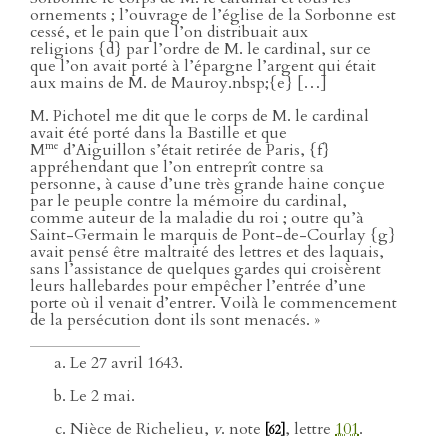
ornements ; l’ouvrage de l’église de la Sorbonne est
cessé, et le pain que l’on distribuait aux
religions {d} par l’ordre de M. le cardinal, sur ce
que l’on avait porté à l’épargne l’argent qui était
aux mains de M. de Mauroy.nbsp;{e} […]
M. Pichotel me dit que le corps de M. le cardinal
avait été porté dans la Bastille et que
me
M
d’Aiguillon s’était retirée de Paris, {f}
appréhendant que l’on entreprît contre sa
personne, à cause d’une très grande haine conçue
par le peuple contre la mémoire du cardinal,
comme auteur de la maladie du roi ; outre qu’à
Saint-Germain le marquis de Pont-de-Courlay {g}
avait pensé être maltraité des lettres et des laquais,
sans l’assistance de quelques gardes qui croisèrent
leurs hallebardes pour empêcher l’entrée d’une
porte où il venait d’entrer. Voilà le commencement
de la persécution dont ils sont menacés. »
Le 27 avril 1643.
Le 2 mai.
Nièce de Richelieu,
v
. note
, lettre
101
.
[62]