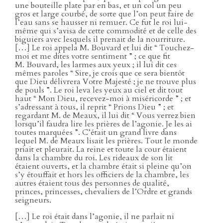
une bouteille plate par en bas, et un col un peu
gros et large courbé, de sorte que l’on peut faire de
l’eau sans se hausser ni remuer. Ce fut le roi lui-
même qui s’avisa de cette commodité et de celle des
biguiers avec lesquels il prenait de la nourriture.
[…] Le roi appela M. Bouvard et lui dit “ Touchez-
moi et me dites votre sentiment ” ; ce que fit
M. Bouvard, les larmes aux yeux ; il lui dit ces
mêmes paroles “ Sire, je crois que ce sera bientôt
que Dieu délivrera Votre Majesté ; je ne trouve plus
de pouls ”. Le roi leva les yeux au ciel et dit tout
haut “ Mon Dieu, recevez-moi à miséricorde ” ; et
s’adressant à tous, il reprit “ Prions Dieu ” ; et
regardant M. de Meaux, il lui dit “ Vous verrez bien
lorsqu’il faudra lire les prières de l’agonie. Je les ai
toutes marquées ”. C’était un grand livre dans
lequel M. de Meaux lisait les prières. Tout le monde
priait et pleurait. La reine et toute la cour étaient
dans la chambre du roi. Les rideaux de son lit
étaient ouverts, et la chambre était si pleine qu’on
s’y étouffait et hors les officiers de la chambre, les
autres étaient tous des personnes de qualité,
princes, princesses, chevaliers de l’Ordre et grands
seigneurs.
[…] Le roi était dans l’agonie, il ne parlait ni