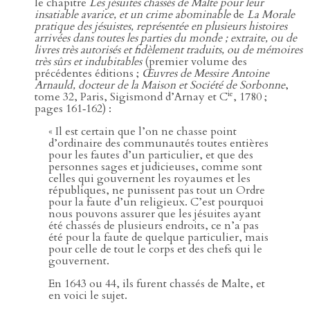
le chapitre
Les jésuites chassés de Malte pour leur
insatiable avarice, et un crime abominable
de
La Morale
pratique des jésuistes, représentée en plusieurs histoires
arrivées dans toutes les parties du monde ; extraite, ou de
livres très autorisés et fidèlement traduits, ou de mémoires
très sûrs et indubitables
(premier volume des
précédentes éditions ;
Œuvres de Messire Antoine
Arnauld, docteur de la Maison et Société de Sorbonne
,
ie
tome 32, Paris, Sigismond d’Arnay et C
, 1780 ;
pages 161‑162) :
« Il est certain que l’on ne chasse point
d’ordinaire des communautés toutes entières
pour les fautes d’un particulier, et que des
personnes sages et judicieuses, comme sont
celles qui gouvernent les royaumes et les
républiques, ne punissent pas tout un Ordre
pour la faute d’un religieux. C’est pourquoi
nous pouvons assurer que les jésuites ayant
été chassés de plusieurs endroits, ce n’a pas
été pour la faute de quelque particulier, mais
pour celle de tout le corps et des chefs qui le
gouvernent.
En 1643 ou 44, ils furent chassés de Malte, et
en voici le sujet.