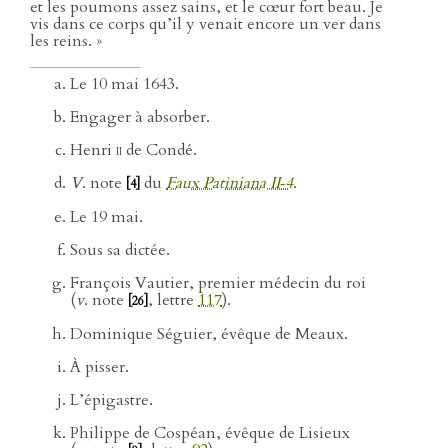
et les poumons assez sains, et le cœur fort beau. Je
vis dans ce corps qu’il y venait encore un ver dans
les reins. »
Le 10 mai 1643.
Engager à absorber.
Henri
ii
de Condé.
V
. note
du
Faux Patiniana II‑4
.
[4]
Le 19 mai.
Sous sa dictée.
François Vautier, premier médecin du roi
(
v
. note
, lettre
117
).
[26]
Dominique Séguier, évêque de Meaux.
À pisser.
L’épigastre.
Philippe de Cospéan, évêque de Lisieux