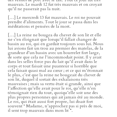
mauvais. Le mardi 12 fut très mauvais et on croyait
qu’il ne passerait pas la nuit.
[…] Le mercredi 13 fut mauvais. Le roi ne pouvait
prendre d’aliments. Tout le jour se passa dans les
méditations et pensées de la mort.
[…] La reine ne bougea du chevet de son lit et elle
ne s’en éloignait que lorsqu’il fallait changer de
bassin au roi, qui en gardait toujours sous lui. Nous
lui avions fait un trou au premier des matelas, de la
grandeur d’un bassin avec un bourrelet fort large,
de sorte que cela ne l’incommodait point. Il y avait
dans les selles force pus du lait qu’il avait dans le
corps et tout faisait une puanteur si horrible que
cela faisait quasi mal au cœur ; et ce qui m’étonnait
le plus, c’est que la reine ne bougeait du chevet de
son lit, duquel il sortait des exhalaisons très
mauvaises ; mais sa vertu était si grande, ainsi que
l’affection qu’elle avait pour le roi, qu’elle n’en
témoignait rien du tout, quoiqu’elle soit une des
plus propres personnes qui ait jamais été au monde.
Le roi, qui était aussi fort propre, lui disait fort
souvent “ Madame, n’approchez pas si près de moi,
il sent trop mauvais dans mon lit ”.