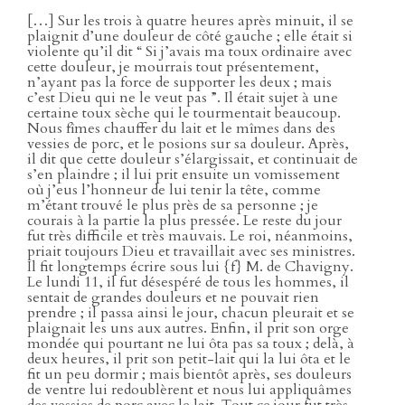
[…] Sur les trois à quatre heures après minuit, il se
plaignit d’une douleur de côté gauche ; elle était si
violente qu’il dit “ Si j’avais ma toux ordinaire avec
cette douleur, je mourrais tout présentement,
n’ayant pas la force de supporter les deux ; mais
c’est Dieu qui ne le veut pas ”. Il était sujet à une
certaine toux sèche qui le tourmentait beaucoup.
Nous fîmes chauffer du lait et le mîmes dans des
vessies de porc, et le posions sur sa douleur. Après,
il dit que cette douleur s’élargissait, et continuait de
s’en plaindre ; il lui prit ensuite un vomissement
où j’eus l’honneur de lui tenir la tête, comme
m’étant trouvé le plus près de sa personne ; je
courais à la partie la plus pressée. Le reste du jour
fut très difficile et très mauvais. Le roi, néanmoins,
priait toujours Dieu et travaillait avec ses ministres.
Il fit longtemps écrire sous lui {f} M. de Chavigny.
Le lundi 11, il fut désespéré de tous les hommes, il
sentait de grandes douleurs et ne pouvait rien
prendre ; il passa ainsi le jour, chacun pleurait et se
plaignait les uns aux autres. Enfin, il prit son orge
mondée qui pourtant ne lui ôta pas sa toux ; delà, à
deux heures, il prit son petit-lait qui la lui ôta et le
fit un peu dormir ; mais bientôt après, ses douleurs
de ventre lui redoublèrent et nous lui appliquâmes
des vessies de porc avec le lait. Tout ce jour fut très