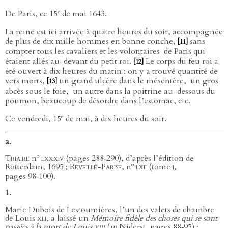
e
De Paris, ce 15
de mai 1643.
La reine est ici arrivée à quatre heures du soir, accompagnée
de plus de dix mille hommes en bonne conche,
sans
[11]
compter tous les cavaliers et les volontaires
de Paris qui
étaient allés au-devant du petit roi.
Le corps du feu roi a
[12]
été ouvert à dix heures du matin : on y a trouvé quantité de
vers morts,
un grand ulcère dans le mésentère,
un gros
[13]
abcès sous le foie,
un autre dans la poitrine au-dessous du
poumon, beaucoup de désordre dans l’estomac, etc.
e
Ce vendredi, 15
de mai, à dix heures du soir.
a.
o
Triaire
n
lxxxiv
(pages 288‑290), d’après l’édition de
o
Rotterdam, 1695 ;
Reveillé-Parise
, n
lxii
(tome
i
,
pages 98‑100).
1.
Marie Dubois de Lestoumières, l’un des valets de chambre
de Louis
xiii
, a laissé un
Mémoire fidèle des choses qui se sont
passées à la mort de Louis
xiii
(
in
Niderst, pages 88‑95) :