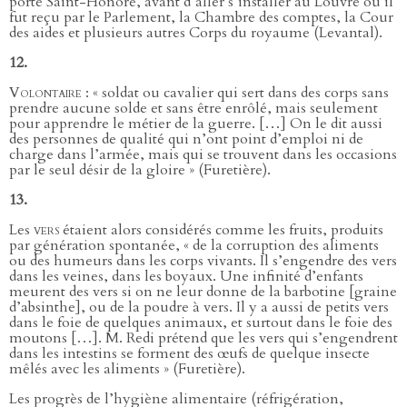
porte Saint-Honoré, avant d’aller s’installer au Louvre où il
fut reçu par le Parlement, la Chambre des comptes, la Cour
des aides et plusieurs autres Corps du royaume (Levantal).
12.
Volontaire
: « soldat ou cavalier qui sert dans des corps sans
prendre aucune solde et sans être enrôlé, mais seulement
pour apprendre le métier de la guerre. […] On le dit aussi
des personnes de qualité qui n’ont point d’emploi ni de
charge dans l’armée, mais qui se trouvent dans les occasions
par le seul désir de la gloire » (Furetière).
13.
Les
vers
étaient alors considérés comme les fruits, produits
par génération spontanée, « de la corruption des aliments
ou des humeurs dans les corps vivants. Il s’engendre des vers
dans les veines, dans les boyaux. Une infinité d’enfants
meurent des vers si on ne leur donne de la barbotine [graine
d’absinthe], ou de la poudre à vers. Il y a aussi de petits vers
dans le foie de quelques animaux, et surtout dans le foie des
moutons […]. M. Redi prétend que les vers qui s’engendrent
dans les intestins se forment des œufs de quelque insecte
mêlés avec les aliments » (Furetière).
Les progrès de l’hygiène alimentaire (réfrigération,