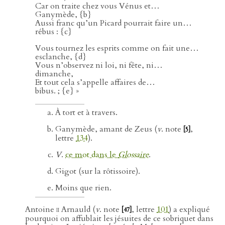
Car on traite chez vous Vénus et…
Ganymède, {b}
Aussi franc qu’un Picard pourrait faire un…
rébus : {c}
Vous tournez les esprits comme on fait une…
esclanche, {d}
Vous n’observez ni loi, ni fête, ni…
dimanche,
Et tout cela s’appelle affaires de…
bibus. ; {e} »
À tort et à travers.
Ganymède, amant de Zeus (
v
. note
,
[5]
lettre
134
).
V
.
ce mot dans le
Glossaire
.
Gigot (sur la rôtissoire).
Moins que rien.
Antoine
ii
Arnauld (
v
. note
, lettre
101
) a expliqué
[47]
pourquoi on affublait les jésuites de ce sobriquet dans