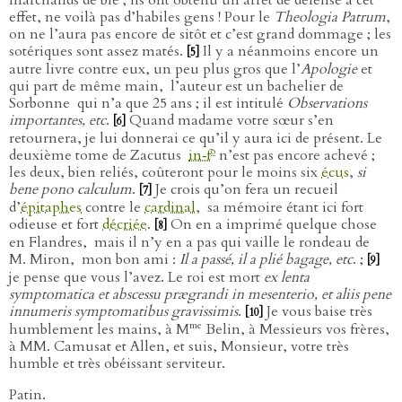
marchands de blé ; ils ont obtenu un arrêt de défense à cet
effet, ne voilà pas d’habiles gens ! Pour le
Theologia Patrum
,
on ne l’aura pas encore de sitôt et c’est grand dommage ; les
sotériques sont assez matés.
Il y a néanmoins encore un
[5]
autre livre contre eux, un peu plus gros que l’
Apologie
et
qui part de même main,
l’auteur est un bachelier de
Sorbonne
qui n’a que 25 ans ; il est intitulé
Observations
importantes, etc
.
Quand madame votre sœur s’en
[6]
retournera, je lui donnerai ce qu’il y aura ici de présent. Le
o
deuxième tome de Zacutus
in‑f
n’est pas encore achevé ;
les deux, bien reliés, coûteront pour le moins six
écus
,
si
bene pono calculum
.
Je crois qu’on fera un recueil
[7]
d’
épitaphes
contre le
cardinal
,
sa mémoire étant ici fort
odieuse et fort
décriée
.
On en a imprimé quelque chose
[8]
en Flandres,
mais il n’y en a pas qui vaille le rondeau de
M. Miron,
mon bon ami :
Il a passé, il a plié bagage, etc
. ;
[9]
je pense que vous l’avez. Le roi est mort
ex lenta
symptomatica et abscessu prægrandi in mesenterio, et aliis pene
innumeris symptomatibus gravissimis
.
Je vous baise très
[10]
me
humblement les mains, à M
Belin, à Messieurs vos frères,
à MM. Camusat et Allen, et suis, Monsieur, votre très
humble et très obéissant serviteur.
Patin.