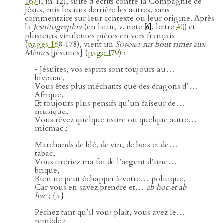
1674
, in‑12), suite d’écrits contre la Compagnie de
Jésus, mis les uns derrière les autres, sans
commentaire sur leur contexte ou leur origine. Après
la
Jesuitographia
(en latin,
v
. note
, lettre
40
) et
[6]
plusieurs virulentes pièces en vers français
(
pages 168
‑178), vient un
Sonnet
sur bout rimés aux
Mêmes
[jésuites] (
page 179
) :
« Jésuites, vos esprits sont toujours au…
bivouac,
Vous êtes plus méchants que des dragons d’…
Afrique,
Et toujours plus pensifs qu’un faiseur de…
musique,
Vous rêvez quelque usure ou quelque autre…
micmac ;
Marchands de blé, de vin, de bois et de…
tabac,
Vous tireriez ma foi de l’argent d’une…
brique,
Rien ne peut échapper à votre… politique,
Car vous en savez prendre et…
ab hoc et ab
hac
; {a}
Péchez tant qu’il vous plaît, vous avez le…
remède ;