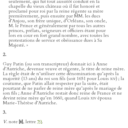
seulement, qui fut tout aussitôt conduit en la
chapelle du vieux château où il fut honoré et
proclamé pour roi par la reine régente sa mère
premièrement, puis ensuite par MM. les ducs
d’Anjou, son frère unique, d’Orléans, son oncle,
M. le Prince et généralement par tous les autres
princes, prélats, seigneurs et officiers étant pour
lors en cour en fort grand nombre, avec toutes les
protestations de service et obéissance dues à Sa
Majesté. »
2.
Guy Patin (ou son transcripteur) donnait ici à Anne
d’Autriche, devenue veuve et régente, le titre de reine mère.
La règle était de n’utiliser cette dénomination qu’après la
majorité (13 ans) du roi son fils (soit 1651 pour Louis
xiv
) ; la
coutume, que Patin allait respecter par la suite, était
pourtant de ne parler de reine mère qu’après le mariage de
son fils ; Anne d’Autriche restait donc reine de France et ne
devint reine mère qu’en 1660, quand Louis
xiv
épousa
Marie-Thérèse d’Autriche.
3.
V
. note
, lettre
70
.
[8]