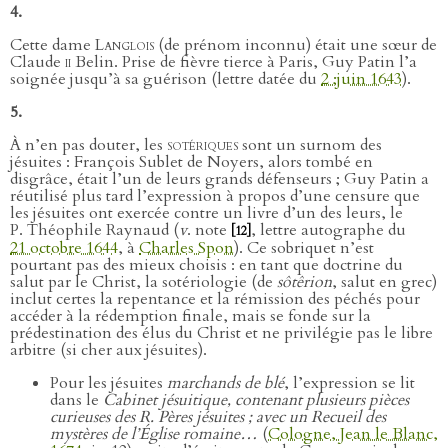
4.
Cette dame
Langlois
(de prénom inconnu) était une sœur de
Claude
ii
Belin. Prise de fièvre tierce à Paris, Guy Patin l’a
soignée jusqu’à sa guérison (lettre datée du
2 ;juin 1643
).
5.
À n’en pas douter, les
sotériques
sont un surnom des
jésuites : François Sublet de Noyers, alors tombé en
disgrâce, était l’un de leurs grands défenseurs ; Guy Patin a
réutilisé plus tard l’expression à propos d’une censure que
les jésuites ont exercée contre un livre d’un des leurs, le
P. Théophile Raynaud (
v
. note
, lettre autographe du
[12]
21 octobre 1644
, à
Charles Spon
). Ce sobriquet n’est
pourtant pas des mieux choisis : en tant que doctrine du
salut par le Christ, la sotériologie (de
sôtêrion
, salut en grec)
inclut certes la repentance et la rémission des péchés pour
accéder à la rédemption finale, mais se fonde sur la
prédestination des élus du Christ et ne privilégie pas le libre
arbitre (si cher aux jésuites).
Pour les jésuites
marchands de blé
, l’expression se lit
dans le
Cabinet jésuitique, contenant plusieurs pièces
curieuses des R. Pères jésuites ; avec un Recueil des
mystères de l’Église romaine…
(
Cologne, Jean le Blanc,