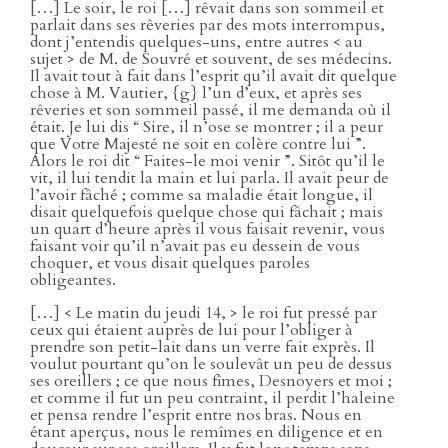
[…] Le soir, le roi […] rêvait dans son sommeil et
parlait dans ses rêveries par des mots interrompus,
dont j’entendis quelques-uns, entre autres < au
sujet > de M. de Souvré et souvent, de ses médecins.
Il avait tout à fait dans l’esprit qu’il avait dit quelque
chose à M. Vautier, {g} l’un d’eux, et après ses
rêveries et son sommeil passé, il me demanda où il
était. Je lui dis “ Sire, il n’ose se montrer ; il a peur
que Votre Majesté ne soit en colère contre lui ”.
Alors le roi dit “ Faites-le moi venir ”. Sitôt qu’il le
vit, il lui tendit la main et lui parla. Il avait peur de
l’avoir fâché ; comme sa maladie était longue, il
disait quelquefois quelque chose qui fâchait ; mais
un quart d’heure après il vous faisait revenir, vous
faisant voir qu’il n’avait pas eu dessein de vous
choquer, et vous disait quelques paroles
obligeantes.
[…] < Le matin du jeudi 14, > le roi fut pressé par
ceux qui étaient auprès de lui pour l’obliger à
prendre son petit-lait dans un verre fait exprès. Il
voulut pourtant qu’on le soulevât un peu de dessus
ses oreillers ; ce que nous fîmes, Desnoyers et moi ;
et comme il fut un peu contraint, il perdit l’haleine
et pensa rendre l’esprit entre nos bras. Nous en
étant aperçus, nous le remîmes en diligence et en