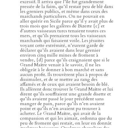
excessif. Il arriva que l’île fut grandement
pressée de la faim, qu’il restait peu de blé dans
les greniers publics, et même dans ceux des
marchands particuliers. On ne pouvait en
aller quérir en Sicile parce qu’il y avait plus de
trois mois que les galères de Bizerte {c} et
d’autres vaisseaux turcs tenaient toutes ces
mers, et qu’ils prenaient tous les vaisseaux
marchands qui faisaient voile. Les jésuites
voyant cette extrémité, n’eurent garde de
déclarer qu’ils avaient dans leur grenier
environ cinq mille mines de froment à
vendre, {d} parce qu’ils craignaient que si le
Grand Maître venait à le savoir, il ne les
obligeât à le donner à bon marché et sans
aucun profit. Ils trouvèrent plus à propos de
dissimuler, et de se mettre au rang des
affamés et de ceux qui avaient besoin de blé.
Ils allèrent donc trouver le Grand Maître et lui
dirent qu’ils souffraient une grande disette et
qu’ils avaient passé le jour précédent sans
manger de pain, parce qu’ils n’en avaient
point et qu’ils n’en avaient pu trouver à
acheter. Le Grand Maître, qui avait de la
compassion et qui les aimait, ordonna que du
peu de froment qui restait, on leur en donnât
quelques boisseaux. Quelques chevaliers des