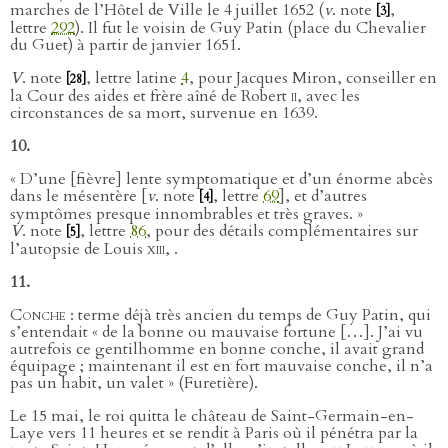
marches de l’Hôtel de Ville le 4 juillet 1652 (
v
. note
,
[3]
lettre
292
). Il fut le voisin de Guy Patin (place du Chevalier
du Guet) à partir de janvier 1651.
V
. note
, lettre latine
4
, pour Jacques Miron, conseiller en
[28]
la Cour des aides et frère aîné de Robert
ii
, avec les
circonstances de sa mort, survenue en 1639.
10.
« D’une [fièvre] lente symptomatique et d’un énorme abcès
dans le mésentère [
v
. note
, lettre
69
], et d’autres
[4]
symptômes presque innombrables et très graves. »
V
. note
, lettre
86
, pour des détails complémentaires sur
[5]
l’autopsie de Louis
xiii
, .
11.
Conche
: terme déjà très ancien du temps de Guy Patin, qui
s’entendait « de la bonne ou mauvaise fortune […]. J’ai vu
autrefois ce gentilhomme en bonne conche, il avait grand
équipage ; maintenant il est en fort mauvaise conche, il n’a
pas un habit, un valet » (Furetière).
Le 15 mai, le roi quitta le château de Saint-Germain-en-
Laye vers 11 heures et se rendit à Paris où il pénétra par la