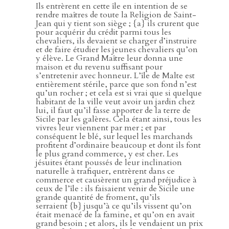
Ils entrèrent en cette île en intention de se
rendre maîtres de toute la Religion de Saint-
Jean qui y tient son siège ; {a} ils crurent que
pour acquérir du crédit parmi tous les
chevaliers, ils devaient se charger d’instruire
et de faire étudier les jeunes chevaliers qu’on
y élève. Le Grand Maître leur donna une
maison et du revenu suffisant pour
s’entretenir avec honneur. L’île de Malte est
entièrement stérile, parce que son fond n’est
qu’un rocher ; et cela est si vrai que si quelque
habitant de la ville veut avoir un jardin chez
lui, il faut qu’il fasse apporter de la terre de
Sicile par les galères. Cela étant ainsi, tous les
vivres leur viennent par mer ; et par
conséquent le blé, sur lequel les marchands
profitent d’ordinaire beaucoup et dont ils font
le plus grand commerce, y est cher. Les
jésuites étant poussés de leur inclination
naturelle à trafiquer, entrèrent dans ce
commerce et causèrent un grand préjudice à
ceux de l’île : ils faisaient venir de Sicile une
grande quantité de froment, qu’ils
serraient {b} jusqu’à ce qu’ils vissent qu’on
était menacé de la famine, et qu’on en avait
grand besoin ; et alors, ils le vendaient un prix