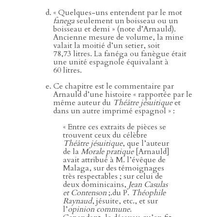
« Quelques-uns entendent par le mot
fanega
seulement un boisseau ou un
boisseau et demi » (note d’Arnauld).
Ancienne mesure de volume, la mine
valait la moitié d’un setier, soit
78,73 litres. La fanéga ou fanègue était
une unité espagnole équivalant à
60 litres.
Ce chapitre est le commentaire par
Arnauld d’une histoire « rapportée par le
même auteur du
Théâtre jésuitique
et
dans un autre imprimé espagnol » :
« Entre ces extraits de pièces se
trouvent ceux du célèbre
Théâtre jésuitique
, que l’auteur
de la
Morale pratique
[Arnauld]
avait attribué à M. l’évêque de
Malaga, sur des témoignages
très respectables ; sur celui de
deux dominicains,
Jean Casulas
et Contenson
;.du P.
Théophile
Raynaud
, jésuite, etc., et sur
l’
opinion commune
.