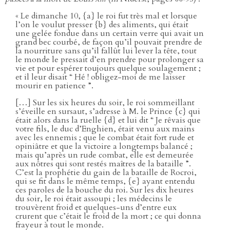
« Le dimanche 10, {a} le roi fut très mal et lorsque
l’on le voulut presser {b} des aliments, qui était
une gelée fondue dans un certain verre qui avait un
grand bec courbé, de façon qu’il pouvait prendre de
la nourriture sans qu’il fallût lui lever la tête, tout
le monde le pressait d’en prendre pour prolonger sa
vie et pour espérer toujours quelque soulagement ;
et il leur disait “ Hé ! obligez-moi de me laisser
mourir en patience ”.
[…] Sur les six heures du soir, le roi sommeillant
s’éveille en sursaut, s’adresse à M. le Prince {c} qui
était alors dans la ruelle {d} et lui dit “ Je rêvais que
votre fils, le duc d’Enghien, était venu aux mains
avec les ennemis ; que le combat était fort rude et
opiniâtre et que la victoire a longtemps balancé ;
mais qu’après un rude combat, elle est demeurée
aux nôtres qui sont restés maîtres de la bataille ”.
C’est la prophétie du gain de la bataille de Rocroi,
qui se fit dans le même temps, {e} ayant entendu
ces paroles de la bouche du roi. Sur les dix heures
du soir, le roi était assoupi ; les médecins le
trouvèrent froid et quelques-uns d’entre eux
crurent que c’était le froid de la mort ; ce qui donna
frayeur à tout le monde.