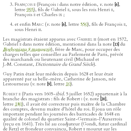
François ii
(François
i
dans notre édition,
v
. note
,
[6]
lettre
993
), fils de Gabriel
ii
, sous les rois Henri
ii
,
François
ii
et Charles
ix
;
et enfin
Marc
(
v
. note
, lettre
550
), fils de François
ii
,
[6]
sous Henri
iii
.
Les magistrats étaient apparus avec
Gabriel iii
(mort en 1572,
Gabriel
ii
dans notre édition, mentionné dans la note
du
[13]
Borboniana 8 manuscrit
), frère de Marc, pour occuper des
charges telles que conseiller au Parlement de Paris, prévôt
des marchands ou lieutenant civil (Michaud et
J.‑M. Constant,
Dictionnaire du Grand Siècle
).
Guy Patin était leur médecin depuis 1628 et leur était
apparenté par sa belle-mère, Catherine de Janson, née
Lestourneau (
v
. note
, lettre
10
).
[9]
Robert ii
(Paris vers 1605-
ibid
. 5 juillet 1652) appartenait à la
branche des magistrats : fils de Robert
i
(
v
. note
,
[20]
lettre
180
), il avait été correcteur puis maître de la Chambre
des comptes, devenu maître d’hôtel du roi. Il joua un rôle
important pendant les journées des barricades de 1648 en
qualité de colonel du quartier Saint-Germain-l’Auxerrois
(reçu en 1641). Très lié au coadjuteur (Gondi, futur cardinal
de Retz) et frondeur convaincu, Robert
ii
mourut sur les