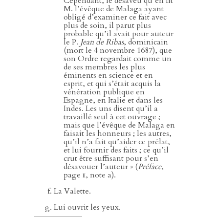
Cependant, le désaveu qu’en fit
M. l’évêque de Malaga ayant
obligé d’examiner ce fait avec
plus de soin, il parut plus
probable qu’il avait pour auteur
le P.
Jean de Ribas
, dominicain
(mort le 4 novembre 1687), que
son Ordre regardait comme un
de ses membres les plus
éminents en science et en
esprit, et qui s’était acquis la
vénération publique en
Espagne, en Italie et dans les
Indes. Les uns disent qu’il a
travaillé seul à cet ouvrage ;
mais que l’évêque de Malaga en
faisait les honneurs ; les autres,
qu’il n’a fait qu’aider ce prélat,
et lui fournir des faits ; ce qu’il
crut être suffisant pour s’en
désavouer l’auteur » (
Préface
,
page
ii
, note a).
La Valette.
Lui ouvrit les yeux.