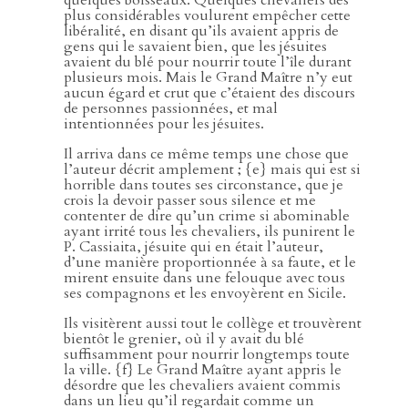
plus considérables voulurent empêcher cette
libéralité, en disant qu’ils avaient appris de
gens qui le savaient bien, que les jésuites
avaient du blé pour nourrir toute l’île durant
plusieurs mois. Mais le Grand Maître n’y eut
aucun égard et crut que c’étaient des discours
de personnes passionnées, et mal
intentionnées pour les jésuites.
Il arriva dans ce même temps une chose que
l’auteur décrit amplement ; {e} mais qui est si
horrible dans toutes ses circonstance, que je
crois la devoir passer sous silence et me
contenter de dire qu’un crime si abominable
ayant irrité tous les chevaliers, ils punirent le
P. Cassiaita, jésuite qui en était l’auteur,
d’une manière proportionnée à sa faute, et le
mirent ensuite dans une felouque avec tous
ses compagnons et les envoyèrent en Sicile.
Ils visitèrent aussi tout le collège et trouvèrent
bientôt le grenier, où il y avait du blé
suffisamment pour nourrir longtemps toute
la ville. {f} Le Grand Maître ayant appris le
désordre que les chevaliers avaient commis
dans un lieu qu’il regardait comme un