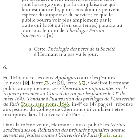
sont laissé gagner, par la complaisance qui
leur est naturelle, pour ceux dont ils peuvent
espérer du support et du service ; ce que le
public pourra voir plus amplement par le
traité qui (sitôt qu’il en sera temps) paraîtra au
jour sous le nom de
Theologia Patrum
Societatis
. » {a}
Cette
Théologie des pères de la Société
d’Hermant n’a pas vu le jour.
6.
En 1643, outre ses deux
Apologies
contre les jésuites
(
v
. notes
, lettre
79
, et
, lettre
97
), Godefroi Hermant
[12]
[28]
publia anonymement ses
Observations importantes, sur la
e
requête présentée au Conseil du roi par les jésuites le 11
de
mars 1643. Tendant à l’usurpation des privilèges de l’Université
o
de Paris
(
Paris, sans nom, 1643
, in‑8
de 147 pages) : réponse
aux jésuites du Collège de Clermont qui voulaient être
incorporés dans l’Université de Paris.
Dans la même veine, Hermant a aussi publié les
Vérités
académiques ou Réfutation des préjugés populaires dont se
servent les jésuites contre l’Université de Paris
(
Paris, sans