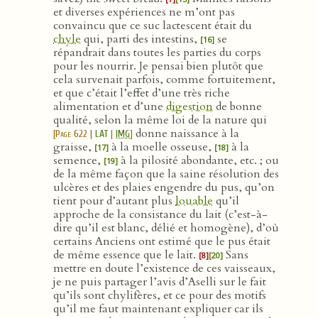
et diverses expériences ne m’ont pas
convaincu que ce suc lactescent était du
chyle
qui, parti des intestins,
se
[16]
répandrait dans toutes les parties du corps
pour les nourrir. Je pensai bien plutôt que
cela survenait parfois, comme fortuitement,
et que c’était l’effet d’une très riche
alimentation et d’une
digestion
de bonne
qualité, selon la même loi de la nature qui
donne naissance à la
[
Page 622
|
LAT
|
IMG
]
graisse,
à la moelle osseuse,
à la
[17]
[18]
semence,
à la pilosité abondante, etc. ; ou
[19]
de la même façon que la saine résolution des
ulcères et des plaies engendre du pus, qu’on
tient pour d’autant plus
louable
qu’il
approche de la consistance du lait (c’est-à-
dire qu’il est blanc, délié et homogène), d’où
certains Anciens ont estimé que le pus était
de même essence que le lait.
Sans
[8]
[20]
mettre en doute l’existence de ces vaisseaux,
je ne puis partager l’avis d’Aselli sur le fait
qu’ils sont chylifères, et ce pour des motifs
qu’il me faut maintenant expliquer car ils