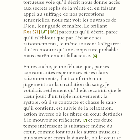
tortueuse voie qu’il décrit nous donne accès
aux secrets replis de la vérité et, en faisant
appel au suffrage de nos perceptions
sensorielles, nous fait voir les ouvrages de
Dieu, leur guide et maître. Le brillant
parcours qu’il décrit, parce
[
Page 621
|
LAT
|
IMG
]
qu’il n’éblouit que par l’éclat de ses
raisonnements, le mène souvent à s’égarer :
il n’en montre qu’une conjecture probable
mais extrêmement fallacieuse.
[6]
En revanche, je me félicite que, par ses
convaincantes expériences et ses clairs
raisonnements, il ait confirmé mon
jugement sur la circulation du sang. Je
voudrais seulement qu’il eût reconnu que le
cœur jouit d’un triple mouvement : la
systole, où il se contracte et chasse le sang
qu’il contient, est suivie de la relaxation,
action inverse où les fibres du cœur destinées
à le mouvoir se relâchent,
et ces deux
[7]
temps intéressent la substance même du
cœur, comme font tous les autres muscles ;
puis survient enfin la diastole, où le cœur se