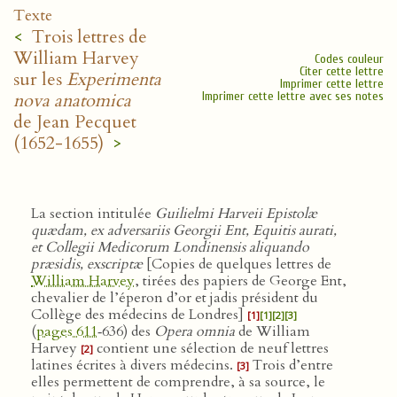
Texte
<
Trois lettres de
William Harvey
Codes couleur
Citer cette lettre
sur les
Experimenta
Imprimer cette lettre
nova anatomica
Imprimer cette lettre avec ses notes
de Jean Pecquet
(1652-1655)
>
La section intitulée
Guilielmi Harveii Epistolæ
quædam, ex adversariis Georgii Ent, Equitis aurati,
et Collegii Medicorum Londinensis aliquando
præsidis, exscriptæ
[Copies de quelques lettres de
William Harvey
, tirées des papiers de George Ent,
chevalier de l’éperon d’or et jadis président du
Collège des médecins de Londres]
[1]
[1]
[2]
[3]
(
pages 611
‑636) des
Opera omnia
de William
Harvey
contient une sélection de neuf lettres
[2]
latines écrites à divers médecins.
Trois d’entre
[3]
elles permettent de comprendre, à sa source, le