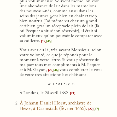
plus volumineuse. Souvent même, on voit
une abondance de lait dans les mamelons
des nouveau-nés, comme aussi dans les
seins des jeunes gens bien en chair et trop
bien nourris. J’ai même vu chez un grand
cerf bien gras un réceptacle plein de lait (là
où Pecquet a situé son réservoir), il était si
volumineux qu’on pouvait le comparer avec
sa caillette.
[19]
[45]
Vous avez eu là, très savant Monsieur, selon
votre volonté, ce que je réponds pour le
moment à votre lettre. Si vous présentez de
ma part tous mes compliments à M. Pequet
et à M. Gayan,
vous comblerez le vœu
[20]
[46]
de votre très affectionné et obéissant
william harvey
.
À Londres, le 28 avril 1652.
[21]
À Johann Daniel Horst, archiatre de
Hesse, à Darmstadt (février 1655).
[22]
[47]