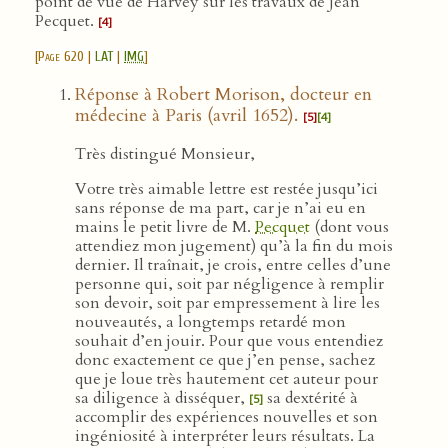
point de vue de Harvey sur les travaux de Jean
Pecquet.
[4]
[
Page 620
|
LAT
|
IMG
]
Réponse à Robert Morison, docteur en
médecine à Paris (avril 1652).
[5]
[4]
Très distingué Monsieur,
Votre très aimable lettre est restée jusqu’ici
sans réponse de ma part, car je n’ai eu en
mains le petit livre de M.
Pecquet
(dont vous
attendiez mon jugement) qu’à la fin du mois
dernier. Il traînait, je crois, entre celles d’une
personne qui, soit par négligence à remplir
son devoir, soit par empressement à lire les
nouveautés, a longtemps retardé mon
souhait d’en jouir. Pour que vous entendiez
donc exactement ce que j’en pense, sachez
que je loue très hautement cet auteur pour
sa diligence à disséquer,
sa dextérité à
[5]
accomplir des expériences nouvelles et son
ingéniosité à interpréter leurs résultats. La