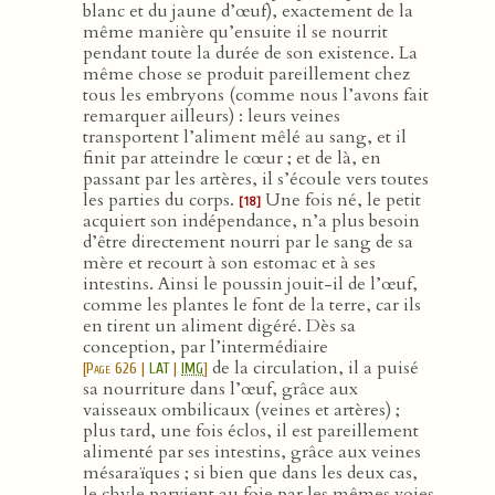
blanc et du jaune d’œuf), exactement de la
même manière qu’ensuite il se nourrit
pendant toute la durée de son existence. La
même chose se produit pareillement chez
tous les embryons (comme nous l’avons fait
remarquer ailleurs) : leurs veines
transportent l’aliment mêlé au sang, et il
finit par atteindre le cœur ; et de là, en
passant par les artères, il s’écoule vers toutes
les parties du corps.
Une fois né, le petit
[18]
acquiert son indépendance, n’a plus besoin
d’être directement nourri par le sang de sa
mère et recourt à son estomac et à ses
intestins. Ainsi le poussin jouit-il de l’œuf,
comme les plantes le font de la terre, car ils
en tirent un aliment digéré. Dès sa
conception, par l’intermédiaire
de la circulation, il a puisé
[
Page 626
|
LAT
|
IMG
]
sa nourriture dans l’œuf, grâce aux
vaisseaux ombilicaux (veines et artères) ;
plus tard, une fois éclos, il est pareillement
alimenté par ses intestins, grâce aux veines
mésaraïques ; si bien que dans les deux cas,
le chyle parvient au foie par les mêmes voies