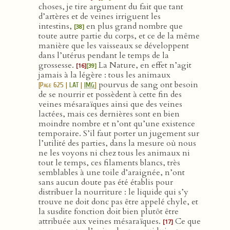
choses, je tire argument du fait que tant
d’artères et de veines irriguent les
intestins,
en plus grand nombre que
[38]
toute autre partie du corps, et ce de la même
manière que les vaisseaux se développent
dans l’utérus pendant le temps de la
grossesse.
La Nature, en effet n’agit
[16]
[39]
jamais à la légère : tous les animaux
pourvus de sang ont besoin
[
Page 625
|
LAT
|
IMG
]
de se nourrir et possèdent à cette fin des
veines mésaraïques ainsi que des veines
lactées, mais ces dernières sont en bien
moindre nombre et n’ont qu’une existence
temporaire. S’il faut porter un jugement sur
l’utilité des parties, dans la mesure où nous
ne les voyons ni chez tous les animaux ni
tout le temps, ces filaments blancs, très
semblables à une toile d’araignée, n’ont
sans aucun doute pas été établis pour
distribuer la nourriture : le liquide qui s’y
trouve ne doit donc pas être appelé chyle, et
la susdite fonction doit bien plutôt être
attribuée aux veines mésaraïques.
Ce que
[17]