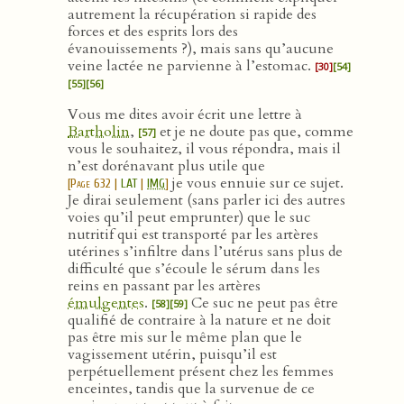
autrement la récupération si rapide des
forces et des esprits lors des
évanouissements ?), mais sans qu’aucune
veine lactée ne parvienne à l’estomac.
[30]
[54]
[55]
[56]
Vous me dites avoir écrit une lettre à
Bartholin
,
et je ne doute pas que, comme
[57]
vous le souhaitez, il vous répondra, mais il
n’est dorénavant plus utile que
je vous ennuie sur ce sujet.
[
Page 632
|
LAT
|
IMG
]
Je dirai seulement (sans parler ici des autres
voies qu’il peut emprunter) que le suc
nutritif qui est transporté par les artères
utérines s’infiltre dans l’utérus sans plus de
difficulté que s’écoule le sérum dans les
reins en passant par les artères
émulgentes
.
Ce suc ne peut pas être
[58]
[59]
qualifié de contraire à la nature et ne doit
pas être mis sur le même plan que le
vagissement utérin, puisqu’il est
perpétuellement présent chez les femmes
enceintes, tandis que la survenue de ce