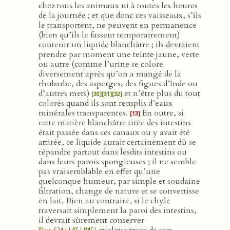
chez tous les animaux ni à toutes les heures
de la journée ; et que donc ces vaisseaux, s’ils
le transportent, ne peuvent en permanence
(bien qu’ils le fassent temporairement)
contenir un liquide blanchâtre ; ils devraient
prendre par moment une teinte jaune, verte
ou autre (comme l’urine se colore
diversement après qu’on a mangé de la
rhubarbe, des asperges, des figues d’Inde ou
d’autres mets)
et n’être plus du tout
[30]
[31]
[32]
colorés quand ils sont remplis d’eaux
minérales transparentes.
En outre, si
[13]
cette matière blanchâtre tirée des intestins
était passée dans ces canaux ou y avait été
attirée, ce liquide aurait certainement dû se
répandre partout dans lesdits intestins ou
dans leurs parois spongieuses ; il ne semble
pas vraisemblable en effet qu’une
quelconque humeur, par simple et soudaine
filtration, change de nature et se convertisse
en lait. Bien au contraire, si le chyle
traversait simplement la paroi des intestins,
il devrait sûrement conserver