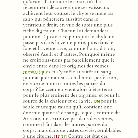
qu’avant d’atteindre le cœur, où il a
récemment découvert que ses vaisseaux
achèvent leur course, le chyle se mêle au
sang qui pénétrera aussitôt dans le
ventricule droit, en vue de subir une plus
riche digestion. Chacun lui demandera
pourtant à juste titre pourquoi le chyle ne
passe pas dans la veine porte, puis dans le
foie et la veine cave, comme l’ont, dit-on,
observé Aselli et d’autres. Pourquoi même
ne croirions-nous pas pareillement que le
chyle entre dans les origines des veines
mésaraïques
et s’y mêle aussitôt au sang
pour acquérir ainsi sa chaleur et perfection,
en vue de nourrir toutes les parties du
corps ? Le cœur en vient alors à être tenu
pour le plus éminent des organes, et pour la
source de la chaleur et de la vie,
pour la
[36]
seule et unique raison qu’il contient une
énorme quantité de sang, lequel, comme dit
Aristote, ne se trouve pas dans des veines,
comme il fait dans les autres parties du
corps, mais dans de vastes cavités, semblables
à une citerne.
Contre cet état des
[15]
[37]