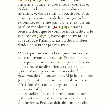
quelque trace de son
[
Page 624
|
LAT
|
IMG
]
ancienne nature, et présenter la couleur et
l’odeur du liquide qu’on trouve dans les
intestins, et donc sentir la pourriture. Tout
ce qui y est contenu, de leur origine à leur
extrémité, est teinté par la bile et exhale un
parfum méphitique.
Certains
[14]
[33]
[34]
pensent donc que le corps se nourrit de chyle
sublimé en
vapeur
, parce que souvent les
vapeurs que l’alambic extrait des matières
fétides ne sentent pas mauvais.
M. Pecquet attribue à la respiration la cause
de ce mouvement lacté.
Pour ma part,
[35]
bien que maintes raisons me persuadent du
contraire, je ne dirai rien à ce sujet tant
qu’on n’aura pas clairement établi
le
pourquoi
de ce mouvement. Si je lui concède
(ce qu’il postule comme allant de soi, sans
s’être fondé sur aucun argumentaire
convaincant) que le chyle suit
continuellement ce cheminement, pour
qu’il soit conduit des intestins aux veines
subclavières, Pecquet doit absolument dire