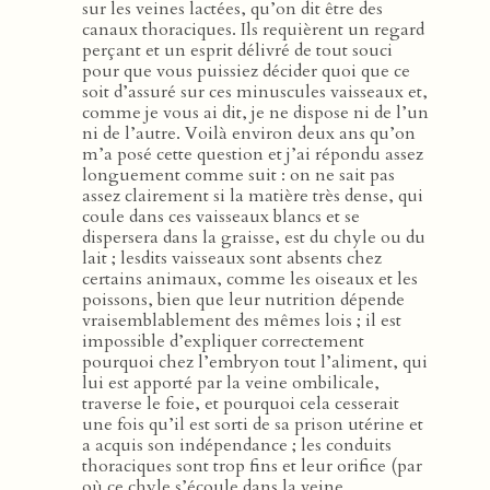
sur les veines lactées, qu’on dit être des
canaux thoraciques. Ils requièrent un regard
perçant et un esprit délivré de tout souci
pour que vous puissiez décider quoi que ce
soit d’assuré sur ces minuscules vaisseaux et,
comme je vous ai dit, je ne dispose ni de l’un
ni de l’autre. Voilà environ deux ans qu’on
m’a posé cette question et j’ai répondu assez
longuement comme suit : on ne sait pas
assez clairement si la matière très dense, qui
coule dans ces vaisseaux blancs et se
dispersera dans la graisse, est du chyle ou du
lait ; lesdits vaisseaux sont absents chez
certains animaux, comme les oiseaux et les
poissons, bien que leur nutrition dépende
vraisemblablement des mêmes lois ; il est
impossible d’expliquer correctement
pourquoi chez l’embryon tout l’aliment, qui
lui est apporté par la veine ombilicale,
traverse le foie, et pourquoi cela cesserait
une fois qu’il est sorti de sa prison utérine et
a acquis son indépendance ; les conduits
thoraciques sont trop fins et leur orifice (par
où ce chyle s’écoule dans la veine