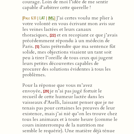
courage. Loin de moi l’idée de me sentir
capable d’arbitrer cette querelle !
J’ai certes voulu me plier à
[
Page 631
|
LAT
|
IMG
]
votre volonté en vous écrivant mon avis sur
les veines lactées et leurs canaux
thoraciques,
et en recopiant ce que j’avais
[22]
précédemment répondu à un médecin de
Paris.
Sans prétendre que ma sentence fût
[5]
solide, mes objections visaient un tant soit
peu à tirer l’oreille de tous ceux qui jugent
leurs petites découvertes capables de
procurer des solutions évidentes à tous les
problèmes.
Pour la réponse que vous m’avez
envoyée,
je n’ai pas jugé fortuit le
[29]
recueil de cette humeur lactée dans les
vaisseaux d’Aselli, laissant penser que je ne
tenais pas pour certaines les preuves de leur
existence, mais j’ai nié qu’on les trouve chez
tous les animaux et à toute heure (comme le
cours ininterrompu de la nutrition me
semble le requérir). Une matière déjà ténue