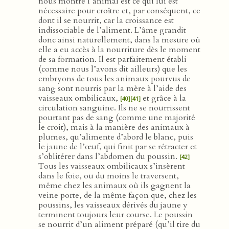
nous montre l’animal est ce qui lui est
nécessaire pour croître et, par conséquent, ce
dont il se nourrit, car la croissance est
indissociable de l’aliment. L’âme grandit
donc ainsi naturellement, dans la mesure où
elle a eu accès à la nourriture dès le moment
de sa formation. Il est parfaitement établi
(comme nous l’avons dit ailleurs) que les
embryons de tous les animaux pourvus de
sang sont nourris par la mère à l’aide des
vaisseaux ombilicaux,
et grâce à la
[40]
[41]
circulation sanguine. Ils ne se nourrissent
pourtant pas de sang (comme une majorité
le croit), mais à la manière des animaux à
plumes, qu’alimente d’abord le blanc, puis
le jaune de l’œuf, qui finit par se rétracter et
s’oblitérer dans l’abdomen du poussin.
[42]
Tous les vaisseaux ombilicaux s’insèrent
dans le foie, ou du moins le traversent,
même chez les animaux où ils gagnent la
veine porte, de la même façon que, chez les
poussins, les vaisseaux dérivés du jaune y
terminent toujours leur course. Le poussin
se nourrit d’un aliment préparé (qu’il tire du