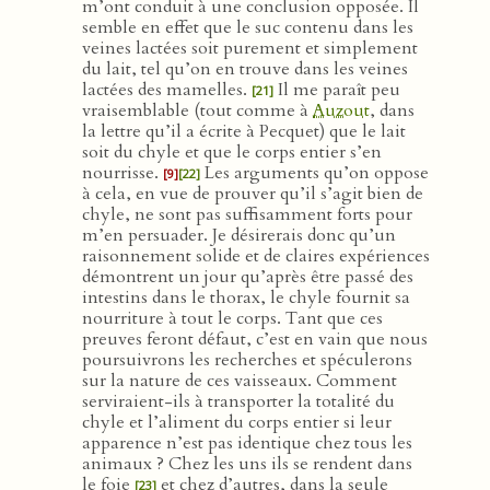
m’ont conduit à une conclusion opposée. Il
semble en effet que le suc contenu dans les
veines lactées soit purement et simplement
du lait, tel qu’on en trouve dans les veines
lactées des mamelles.
Il me paraît peu
[21]
vraisemblable (tout comme à
Auzout
, dans
la lettre qu’il a écrite à Pecquet) que le lait
soit du chyle et que le corps entier s’en
nourrisse.
Les arguments qu’on oppose
[9]
[22]
à cela, en vue de prouver qu’il s’agit bien de
chyle, ne sont pas suffisamment forts pour
m’en persuader. Je désirerais donc qu’un
raisonnement solide et de claires expériences
démontrent un jour qu’après être passé des
intestins dans le thorax, le chyle fournit sa
nourriture à tout le corps. Tant que ces
preuves feront défaut, c’est en vain que nous
poursuivrons les recherches et spéculerons
sur la nature de ces vaisseaux. Comment
serviraient-ils à transporter la totalité du
chyle et l’aliment du corps entier si leur
apparence n’est pas identique chez tous les
animaux ? Chez les uns ils se rendent dans
le foie
et chez d’autres, dans la seule
[23]