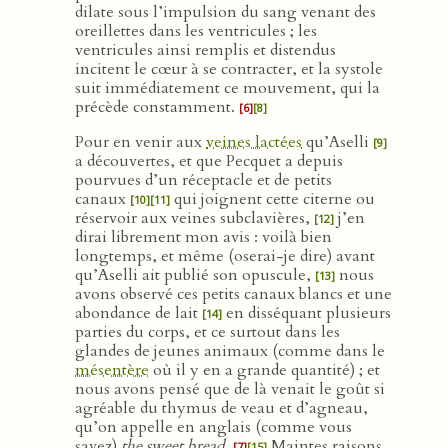
dilate sous l’impulsion du sang venant des
oreillettes dans les ventricules ; les
ventricules ainsi remplis et distendus
incitent le cœur à se contracter, et la systole
suit immédiatement ce mouvement, qui la
précède constamment.
[6]
[8]
Pour en venir aux
veines lactées
qu’Aselli
[9]
a découvertes, et que Pecquet a depuis
pourvues d’un réceptacle et de petits
canaux
qui joignent cette citerne ou
[10]
[11]
réservoir aux veines subclavières,
j’en
[12]
dirai librement mon avis : voilà bien
longtemps, et même (oserai-je dire) avant
qu’Aselli ait publié son opuscule,
nous
[13]
avons observé ces petits canaux blancs et une
abondance de lait
en disséquant plusieurs
[14]
parties du corps, et ce surtout dans les
glandes de jeunes animaux (comme dans le
mésentère
où il y en a grande quantité) ; et
nous avons pensé que de là venait le goût si
agréable du thymus de veau et d’agneau,
qu’on appelle en anglais (comme vous
savez)
the sweet bread
.
Maintes raisons
[7]
[15]