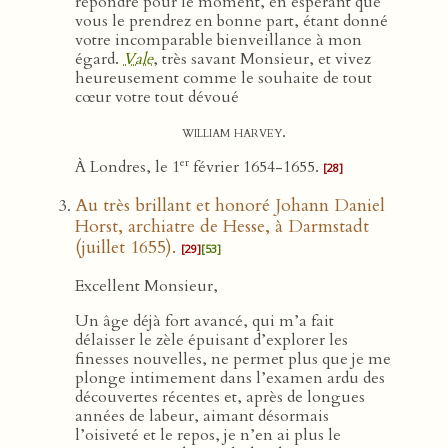
répondre pour le moment, en espérant que
vous le prendrez en bonne part, étant donné
votre incomparable bienveillance à mon
égard.
Vale
, très savant Monsieur, et vivez
heureusement comme le souhaite de tout
cœur votre tout dévoué
william harvey.
er
À Londres, le 1
février 1654-1655.
[28]
Au très brillant et honoré Johann Daniel
Horst, archiatre de Hesse, à Darmstadt
(juillet 1655).
[29]
[53]
Excellent Monsieur,
Un âge déjà fort avancé, qui m’a fait
délaisser le zèle épuisant d’explorer les
finesses nouvelles, ne permet plus que je me
plonge intimement dans l’examen ardu des
découvertes récentes et, après de longues
années de labeur, aimant désormais
l’oisiveté et le repos, je n’en ai plus le