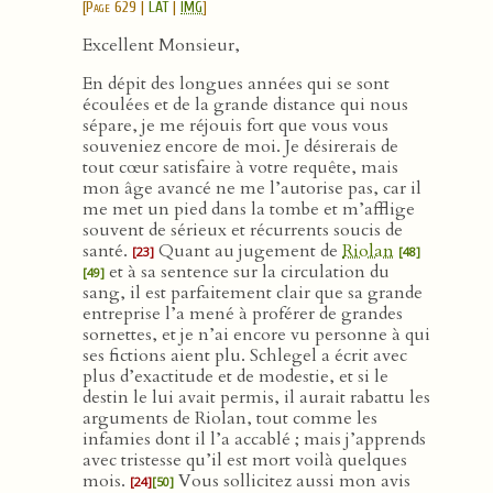
[
Page 629
|
LAT
|
IMG
]
Excellent Monsieur,
En dépit des longues années qui se sont
écoulées et de la grande distance qui nous
sépare, je me réjouis fort que vous vous
souveniez encore de moi. Je désirerais de
tout cœur satisfaire à votre requête, mais
mon âge avancé ne me l’autorise pas, car il
me met un pied dans la tombe et m’afflige
souvent de sérieux et récurrents soucis de
santé.
Quant au jugement de
Riolan
[23]
[48]
et à sa sentence sur la circulation du
[49]
sang, il est parfaitement clair que sa grande
entreprise l’a mené à proférer de grandes
sornettes, et je n’ai encore vu personne à qui
ses fictions aient plu. Schlegel a écrit avec
plus d’exactitude et de modestie, et si le
destin le lui avait permis, il aurait rabattu les
arguments de Riolan, tout comme les
infamies dont il l’a accablé ; mais j’apprends
avec tristesse qu’il est mort voilà quelques
mois.
Vous sollicitez aussi mon avis
[24]
[50]