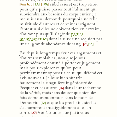
subclavière) est trop étroit
[
Page 630
|
LAT
|
IMG
]
pour qu’y puisse passer tout l’aliment qui
subviendra aux besoins du corps entier ; je
me suis aussi demandé pourquoi une telle
multitude d’artères et de veines irriguent
l’intestin si elles ne doivent rien en extraire,
d’autant plus qu’il s’agit de
parties
membraneuses
dont la survie ne requiert pas
une si grande abondance de sang.
[25]
[51]
J’ai depuis longtemps écrit ces arguments et
d’autres semblables, non que je sois
profondément obstiné à porter ce jugement,
mais pour explorer ce qu’on peut
pertinemment opposer à celui qui défend cet
avis nouveau. Je loue bien sûr très
hautement la singulière ingéniosité de
Pecquet et des autres
dans leur recherche
[26]
de la vérité, mais sans douter que bien des
faits demeurent enfouis dans le puits de
Démocrite
et que les prochains siècles
[52]
s’acharneront infatigablement à les en
sortir.
Voilà tout ce que j’ai à vous
[27]