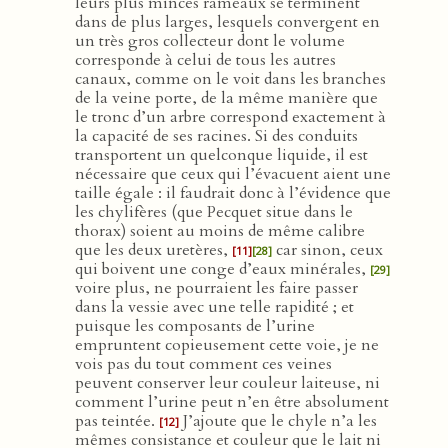
leurs plus minces rameaux se terminent
dans de plus larges, lesquels convergent en
un très gros collecteur dont le volume
corresponde à celui de tous les autres
canaux, comme on le voit dans les branches
de la veine porte, de la même manière que
le tronc d’un arbre correspond exactement à
la capacité de ses racines. Si des conduits
transportent un quelconque liquide, il est
nécessaire que ceux qui l’évacuent aient une
taille égale : il faudrait donc à l’évidence que
les chylifères (que Pecquet situe dans le
thorax) soient au moins de même calibre
que les deux uretères,
car sinon, ceux
[11]
[28]
qui boivent une conge d’eaux minérales,
[29]
voire plus, ne pourraient les faire passer
dans la vessie avec une telle rapidité ; et
puisque les composants de l’urine
empruntent copieusement cette voie, je ne
vois pas du tout comment ces veines
peuvent conserver leur couleur laiteuse, ni
comment l’urine peut n’en être absolument
pas teintée.
J’ajoute que le chyle n’a les
[12]
mêmes consistance et couleur que le lait ni