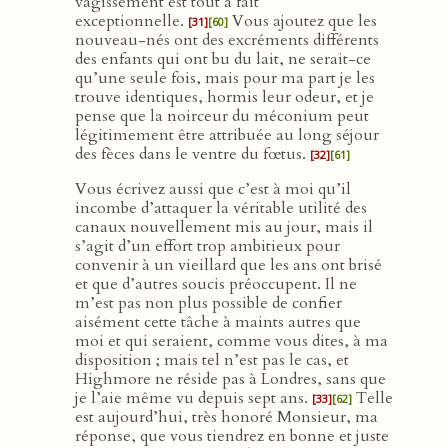
vagissement est tout à fait
exceptionnelle.
Vous ajoutez que les
[31]
[60]
nouveau-nés ont des excréments différents
des enfants qui ont bu du lait, ne serait-ce
qu’une seule fois, mais pour ma part je les
trouve identiques, hormis leur odeur, et je
pense que la noirceur du méconium peut
légitimement être attribuée au long séjour
des fèces dans le ventre du fœtus.
[32]
[61]
Vous écrivez aussi que c’est à moi qu’il
incombe d’attaquer la véritable utilité des
canaux nouvellement mis au jour, mais il
s’agit d’un effort trop ambitieux pour
convenir à un vieillard que les ans ont brisé
et que d’autres soucis préoccupent. Il ne
m’est pas non plus possible de confier
aisément cette tâche à maints autres que
moi et qui seraient, comme vous dites, à ma
disposition ; mais tel n’est pas le cas, et
Highmore ne réside pas à Londres, sans que
je l’aie même vu depuis sept ans.
Telle
[33]
[62]
est aujourd’hui, très honoré Monsieur, ma
réponse, que vous tiendrez en bonne et juste