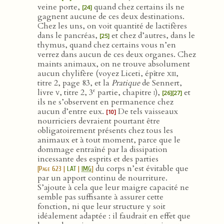
veine porte,
quand chez certains ils ne
[24]
gagnent aucune de ces deux destinations.
Chez les uns, on voit quantité de lactifères
dans le pancréas,
et chez d’autres, dans le
[25]
thymus, quand chez certains vous n’en
verrez dans aucun de ces deux organes. Chez
maints animaux, on ne trouve absolument
aucun chylifère (voyez Liceti, épître
xiii
,
titre 2, page 83, et la
Pratique
de Sennert,
e
livre
v
, titre 2, 3
partie, chapitre
i
),
et
[26]
[27]
ils ne s’observent en permanence chez
aucun d’entre eux.
De tels vaisseaux
[10]
nourriciers devraient pourtant être
obligatoirement présents chez tous les
animaux et à tout moment, parce que le
dommage entraîné par la dissipation
incessante des
esprits et des parties
du corps n’est évitable que
[
Page 623
|
LAT
|
IMG
]
par un apport continu de nourriture.
S’ajoute à cela que leur maigre capacité ne
semble pas suffisante à assurer cette
fonction, ni que leur structure y soit
idéalement adaptée : il faudrait en effet que