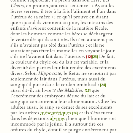
comme
Hippocrate
l’a prédit dans son
Livre des
Chairs
, en prononçant cette sentence : « Ayant les
lèvres serrées, il tète à la fois l’aliment et l’air dans
l’utérus de sa mère » ; ce qu’il prouve en disant
que « quand ils viennent au jour, les intestins des
enfants s’avèrent contenir de la matière fécale,
dont les hommes comme les bêtes se déchargent
le ventre dès qu’ils sont nés. Ils n’en auraient pas
s’ils n’avaient pas tété dans l’utérus ; et ils ne
sauraient pas téter les mamelles en voyant le jour
s’ils ne l’avaient fait dans l’utérus ».
De fait,
[12]
[23]
la couleur du chyle ou du lait est variable, et la
diversité des parties leur fait rendre des excréments
divers. Selon
Hippocrate
, le fœtus ne se nourrit pas
seulement de lait dans l’utérus, mais aussi du
sang qu’il puise dans le cordon ombilical :
[24]
aussi dit-il, au livre
iv
des Maladies
,
que
[25]
l’excrément des embryons dérive du lait et du
sang qui concourent à leur alimentation. Chez les
adultes aussi, le sang se démet de ses excréments
par les artères
mésentériques
et ils s’évacuent
[26]
dans les déjections
alvines
; bien que l’homme soit
incommodé par le jeûne, il a surtout tiré ces
ordures du chyle, dont il se purge entièrement par