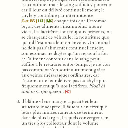
est continue, mais le sang suffit à y pourvoir
car il leur est délivré continuellement ; le
chyle y contribue par intermittence
chaque fois que l’estomac
[
Page 185
|
LAT
|
IMG
]
reçoit des aliments ; néanmoins, même
vides, les lactifères sont toujours présents, ne
se chargeant de véhiculer la nourriture que
quand l’estomac leur en envoie. Un animal
ne doit pas s’alimenter continuellement,
son estomac ne digère qu’un repas à la fois
et l’aliment contenu dans le sang peut
suffire à le restaurer entre-temps ; je ne vois
pas comment s’en sortir autrement grâce
aux veines mésaraïques ordinaires, car
l’estomac ne leur délivre pas du chyle plus
fréquemment qu’à nos lactifères.
Nodi hi
sunt in scirpo quæsiti
.
[40]
Il blâme « leur maigre capacité et leur
structure inadaptée. Il faudrait en effet que
leurs plus minces rameaux se terminent
dans de plus larges, lesquels convergent en
un très gros collecteur dont le volume