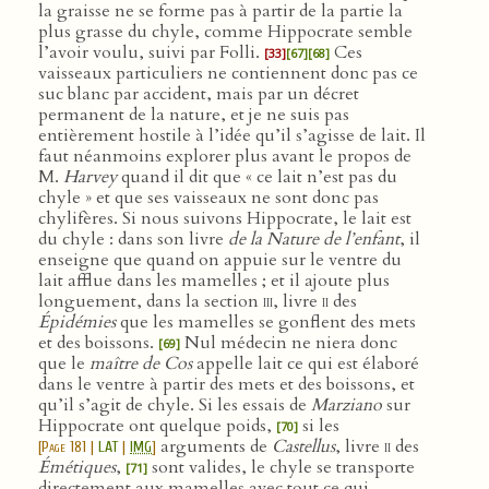
la graisse ne se forme pas à partir de la partie la
plus grasse du chyle, comme Hippocrate semble
l’avoir voulu, suivi par Folli.
Ces
[33]
[67]
[68]
vaisseaux particuliers ne contiennent donc pas ce
suc blanc par accident, mais par un décret
permanent de la nature, et je ne suis pas
entièrement hostile à l’idée qu’il s’agisse de lait. Il
faut néanmoins explorer plus avant le propos de
M.
Harvey
quand il dit que « ce lait n’est pas du
chyle » et que ses vaisseaux ne sont donc pas
chylifères. Si nous suivons Hippocrate, le lait est
du chyle : dans son livre
de la Nature de l’enfant
, il
enseigne que quand on appuie sur le ventre du
lait afflue dans les mamelles ; et il ajoute plus
longuement, dans la section
iii
, livre
ii
des
Épidémies
que les mamelles se gonflent des mets
et des boissons.
Nul médecin ne niera donc
[69]
que le
maître de Cos
appelle lait ce qui est élaboré
dans le ventre à partir des mets et des boissons, et
qu’il s’agit de chyle. Si les essais de
Marziano
sur
Hippocrate ont quelque poids,
si les
[70]
arguments de
Castellus
, livre
ii
des
[
Page 181
|
LAT
|
IMG
]
Émétiques
,
sont valides, le chyle se transporte
[71]
directement aux mamelles avec tout ce qui