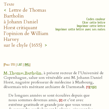
Texte
<
Lettre de Thomas
Bartholin
Codes couleur
à Johann Daniel
Citer cette lettre
Imprimer cette lettre
Horst critiquant
Imprimer cette lettre avec ses notes
l’opinion de William
Harvey
sur le chyle (1655)
>
[
Page 170
|
LAT
|
IMG
]
M. Thomas Bartholin
, à présent recteur de l’Université de
Copenhague, salue son vénérable ami M. Johann Daniel
Horst, naguère professeur de médecine à Marbourg,
désormais très méritant archiatre de Darmstadt.
[1]
[1]
[2]
De longues années se sont écoulées depuis que
nous sommes devenus amis,
et c’est avec
[2]
extrême gratitude et grande joie que vous venez