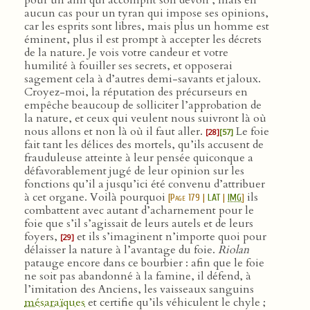
pour un ami qui accomplit son devoir ; mais en
aucun cas pour un tyran qui impose ses opinions,
car les esprits sont libres, mais plus un homme est
éminent, plus il est prompt à accepter les décrets
de la nature. Je vois votre candeur et votre
humilité à fouiller ses secrets, et opposerai
sagement cela à d’autres demi-savants et jaloux.
Croyez-moi, la réputation des précurseurs en
empêche beaucoup de solliciter l’approbation de
la nature, et ceux qui veulent nous suivront là où
nous allons et non là où il faut aller.
Le foie
[28]
[57]
fait tant les délices des mortels, qu’ils accusent de
frauduleuse atteinte à leur pensée quiconque a
défavorablement jugé de leur opinion sur les
fonctions qu’il a jusqu’ici été convenu d’attribuer
à cet organe. Voilà pourquoi
ils
[
Page 179
|
LAT
|
IMG
]
combattent avec autant d’acharnement pour le
foie que s’il s’agissait de leurs autels et de leurs
foyers,
et ils s’imaginent n’importe quoi pour
[29]
délaisser la nature à l’avantage du foie.
Riolan
patauge encore dans ce bourbier : afin que le foie
ne soit pas abandonné à la famine, il défend, à
l’imitation des Anciens, les vaisseaux sanguins
mésaraïques
et certifie qu’ils véhiculent le chyle ;