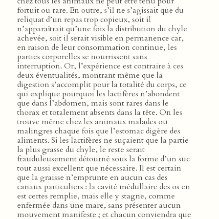
chez tous les animaux ne peut être tenu pour
fortuit ou rare. En outre, s’il ne s’agissait que du
reliquat d’un repas trop copieux, soit il
n’apparaîtrait qu’une fois la distribution du chyle
achevée, soit il serait visible en permanence car,
en raison de leur consommation continue, les
parties corporelles se nourrissent sans
interruption. Or, l’expérience est contraire à ces
deux éventualités, montrant même que la
digestion s’accomplit pour la totalité du corps, ce
qui explique pourquoi les lactifères n’abondent
que dans l’abdomen, mais sont rares dans le
thorax et totalement absents dans la tête. On les
trouve même chez les animaux malades ou
malingres chaque fois que l’estomac digère des
aliments. Si les lactifères ne suçaient que la partie
la plus grasse du chyle, le reste serait
frauduleusement détourné sous la forme d’un suc
tout aussi excellent que nécessaire. Il est certain
que la graisse n’emprunte en aucun cas des
canaux particuliers : la cavité médullaire des os en
est certes remplie, mais elle y stagne, comme
enfermée dans une mare, sans présenter aucun
mouvement manifeste ; et chacun conviendra que