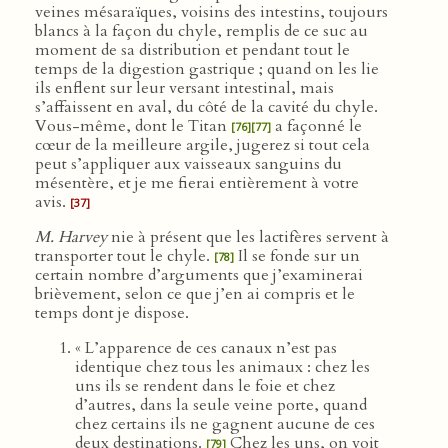
veines mésaraïques, voisins des intestins, toujours
blancs à la façon du chyle, remplis de ce suc au
moment de sa distribution et pendant tout le
temps de la digestion gastrique ; quand on les lie
ils enflent sur leur versant intestinal, mais
s’affaissent en aval, du côté de la cavité du chyle.
Vous-même, dont le Titan
a façonné le
[76]
[77]
cœur de la meilleure argile, jugerez si tout cela
peut s’appliquer aux vaisseaux sanguins du
mésentère, et je me fierai entièrement à votre
avis.
[37]
M. Harvey
nie à présent que les lactifères servent à
transporter tout le chyle.
Il se fonde sur un
[78]
certain nombre d’arguments que j’examinerai
brièvement, selon ce que j’en ai compris et le
temps dont je dispose.
« L’apparence de ces canaux n’est pas
identique chez tous les animaux : chez les
uns ils se rendent dans le foie et chez
d’autres, dans la seule veine porte, quand
chez certains ils ne gagnent aucune de ces
deux destinations.
Chez les uns, on voit
[79]