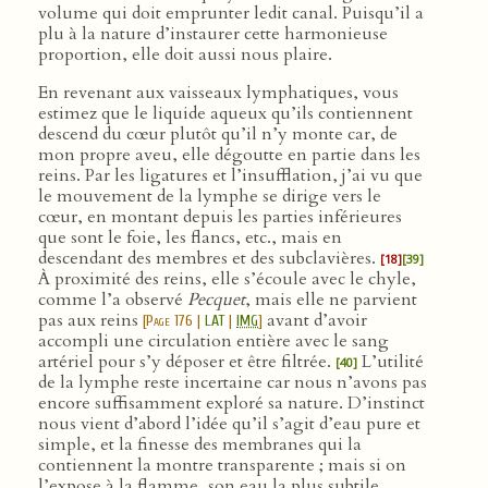
volume qui doit emprunter ledit canal. Puisqu’il a
plu à la nature d’instaurer cette harmonieuse
proportion, elle doit aussi nous plaire.
En revenant aux vaisseaux lymphatiques, vous
estimez que le liquide aqueux qu’ils contiennent
descend du cœur plutôt qu’il n’y monte car, de
mon propre aveu, elle dégoutte en partie dans les
reins. Par les ligatures et l’insufflation, j’ai vu que
le mouvement de la lymphe se dirige vers le
cœur, en montant depuis les parties inférieures
que sont le foie, les flancs, etc., mais en
descendant des membres et des subclavières.
[18]
[39]
À proximité des reins, elle s’écoule avec le chyle,
comme l’a observé
Pecquet
, mais elle ne parvient
pas aux reins
avant d’avoir
[
Page 176
|
LAT
|
IMG
]
accompli une circulation entière avec le sang
artériel pour s’y déposer et être filtrée.
L’utilité
[40]
de la lymphe reste incertaine car nous n’avons pas
encore suffisamment exploré sa nature. D’instinct
nous vient d’abord l’idée qu’il s’agit d’eau pure et
simple, et la finesse des membranes qui la
contiennent la montre transparente ; mais si on
l’expose à la flamme, son eau la plus subtile