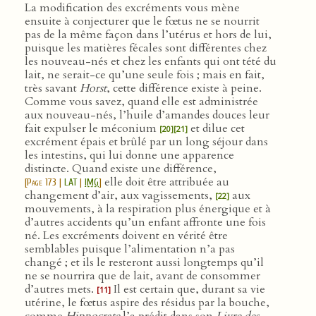
La modification des excréments vous mène
ensuite à conjecturer que le fœtus ne se nourrit
pas de la même façon dans l’utérus et hors de lui,
puisque les matières fécales sont différentes chez
les nouveau-nés et chez les enfants qui ont tété du
lait, ne serait-ce qu’une seule fois ; mais en fait,
très savant
Horst
, cette différence existe à peine.
Comme vous savez, quand elle est administrée
aux nouveau-nés, l’huile d’amandes douces leur
fait expulser le méconium
et dilue cet
[20]
[21]
excrément épais et brûlé par un long séjour dans
les intestins, qui lui donne une apparence
distincte. Quand existe une différence,
elle doit être attribuée au
[
Page 173
|
LAT
|
IMG
]
changement d’air, aux vagissements,
aux
[22]
mouvements, à la respiration plus énergique et à
d’autres accidents qu’un enfant affronte une fois
né. Les excréments doivent en vérité être
semblables puisque l’alimentation n’a pas
changé ; et ils le resteront aussi longtemps qu’il
ne se nourrira que de lait, avant de consommer
d’autres mets.
Il est certain que, durant sa vie
[11]
utérine, le fœtus aspire des résidus par la bouche,