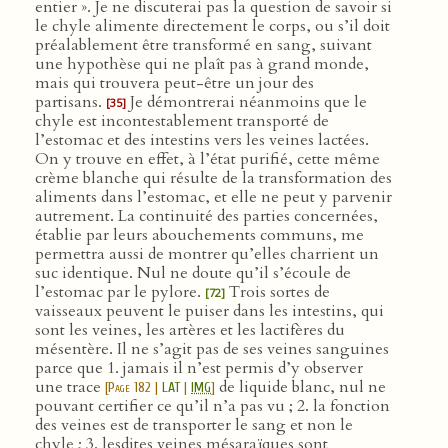
entier ». Je ne discuterai pas la question de savoir si
le chyle alimente directement le corps, ou s’il doit
préalablement être transformé en sang, suivant
une hypothèse qui ne plaît pas à grand monde,
mais qui trouvera peut-être un jour des
partisans.
Je démontrerai néanmoins que le
[35]
chyle est incontestablement transporté de
l’estomac et des intestins vers les veines lactées.
On y trouve en effet, à l’état purifié, cette même
crème blanche qui résulte de la transformation des
aliments dans l’estomac, et elle ne peut y parvenir
autrement. La continuité des parties concernées,
établie par leurs abouchements communs, me
permettra aussi de montrer qu’elles charrient un
suc identique. Nul ne doute qu’il s’écoule de
l’estomac par le pylore.
Trois sortes de
[72]
vaisseaux peuvent le puiser dans les intestins, qui
sont les veines, les artères et les lactifères du
mésentère. Il ne s’agit pas de ses veines sanguines
parce que 1. jamais il n’est permis d’y observer
une trace
de liquide blanc, nul ne
[
Page 182
|
LAT
|
IMG
]
pouvant certifier ce qu’il n’a pas vu ; 2. la fonction
des veines est de transporter le sang et non le
chyle ; 3. lesdites veines mésaraïques sont