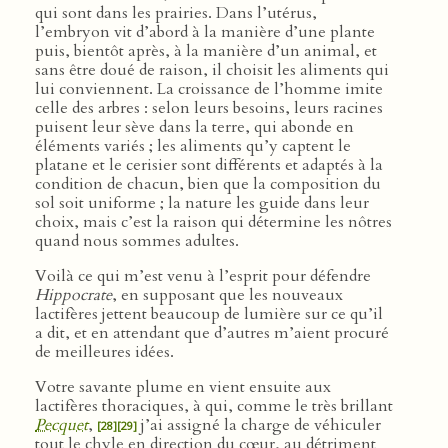
qui sont dans les prairies. Dans l’utérus,
l’embryon vit d’abord à la manière d’une plante
puis, bientôt après, à la manière d’un animal, et
sans être doué de raison, il choisit les aliments qui
lui conviennent. La croissance de l’homme imite
celle des arbres : selon leurs besoins, leurs racines
puisent leur sève dans la terre, qui abonde en
éléments variés ; les aliments qu’y captent le
platane et le cerisier sont différents et adaptés à la
condition de chacun, bien que la composition du
sol soit uniforme ; la nature les guide dans leur
choix, mais c’est la raison qui détermine les nôtres
quand nous sommes adultes.
Voilà ce qui m’est venu à l’esprit pour défendre
Hippocrate
, en supposant que les nouveaux
lactifères jettent beaucoup de lumière sur ce qu’il
a dit, et en attendant que d’autres m’aient procuré
de meilleures idées.
Votre savante plume en vient ensuite aux
lactifères thoraciques, à qui, comme le très brillant
Pecquet
,
j’ai assigné la charge de véhiculer
[28]
[29]
tout le chyle en direction du cœur, au détriment