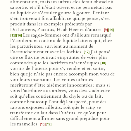
alimentation, mais un utérus clos ferait obstacle à
sa sortie, et s’il n’était ouvert et ne permettait pas
au liquide de s’écouler goutte à goutte, l’enfant
s’en trouverait fort affaibli, ce qui, je pense, s’est
produit dans les exemples présentés par
Du Laurens, Zacutus, H. ab Heer et d’autres.
[9]
[14]
Les sages-femmes ont d’ailleurs remarqué
[15]
[16]
l’écoulement continu de liquide laiteux qui, chez
les parturientes, survient au moment de
l’accouchement et avec les lochies.
J’ai pensé
[17]
que ce flux ne pouvait emprunter de voies plus
commodes que les lactifères mésentériques
[18]
voisins de l’utérus pour s’y rendre et en sortir,
bien que je n’aie pas encore accompli mon vœu de
voir leurs insertions. Les veines utérines
mériteront d’être aisément innocentées ; mais si
vous l’attribuez aux artères, vous devez admettre
soit qu’elles contiennent du chyle ou du lait,
comme beaucoup l’ont déjà suspecté, pour des
raisons exposées ailleurs, soit que le sang se
transforme en lait dans l’utérus, ce qu’on peut
difficilement affirmer sans grand préjudice pour
les mamelles.
[10]
[19]