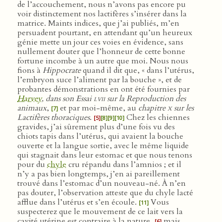
de l’accouchement, nous n’avons pas encore pu
voir distinctement nos lactifères s’insérer dans la
matrice. Maints indices, que j’ai publiés, m’en
persuadent pourtant, en attendant qu’un heureux
génie mette un jour ces voies en évidence, sans
nullement douter que l’honneur de cette bonne
fortune incombe à un autre que moi. Nous nous
fions à
Hippocrate
quand il dit que, « dans l’utérus,
l’embryon suce l’aliment par la bouche », et de
probantes démonstrations en ont été fournies par
Harvey
, dans son Essai
lvii
sur la Reproduction des
animaux
,
et par moi-même, au
chapitre
x
sur les
[7]
Lactifères thoraciques
.
Chez les chiennes
[5]
[8]
[9]
[10]
gravides, j’ai sûrement plus d’une fois vu des
chiots tapis dans l’utérus, qui avaient la bouche
ouverte et la langue sortie, avec le même liquide
qui stagnait dans leur estomac et que nous tenons
pour du
chyle
cru répandu dans l’amnios ; et il
n’y a pas bien longtemps, j’en ai pareillement
trouvé dans l’estomac d’un nouveau-né. À n’en
pas douter, l’observation atteste que du chyle lacté
afflue dans l’utérus et s’en écoule.
Vous
[11]
suspecterez que le mouvement de ce lait vers la
cavité utérine est contraire à la nature,
mais
[6]