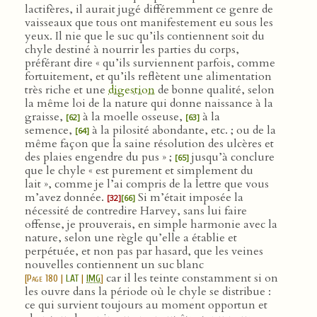
lactifères, il aurait jugé différemment ce genre de
vaisseaux que tous ont manifestement eu sous les
yeux. Il nie que le suc qu’ils contiennent soit du
chyle destiné à nourrir les parties du corps,
préférant dire « qu’ils surviennent parfois, comme
fortuitement, et qu’ils reflètent une alimentation
très riche et une
digestion
de bonne qualité, selon
la même loi de la nature qui donne naissance à la
graisse,
à la moelle osseuse,
à la
[62]
[63]
semence,
à la pilosité abondante, etc. ; ou de la
[64]
même façon que la saine résolution des ulcères et
des plaies engendre du pus » ;
jusqu’à conclure
[65]
que le chyle « est purement et simplement du
lait », comme je l’ai compris de la lettre que vous
m’avez donnée.
Si m’était imposée la
[32]
[66]
nécessité de contredire Harvey, sans lui faire
offense, je prouverais, en simple harmonie avec la
nature, selon une règle qu’elle a établie et
perpétuée, et non pas par hasard, que les veines
nouvelles contiennent un suc blanc
car il les teinte constamment si on
[
Page 180
|
LAT
|
IMG
]
les ouvre dans la période où le chyle se distribue :
ce qui survient toujours au moment opportun et