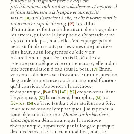
puisque sa plus grande partie a déjà été
précédemment induite à se volatiliser et s’évaporer, il
se joint facilement à la lymphe et aux esprits
vitaux
qui s’associent à elle, et elle favorise ainsi le
[50]
mouvement rapide du sang
.
Les afflux
[25]
d’humidité ne font craindre aucun dommage dans
les artères, puisque la lymphe ne s’y attarde et ne
s’y accumule pas, mais elle s’en expurge petit à
petit en fin de circuit, par les voies que j’ai citées
plus haut, aussi longtemps qu’elle y est
naturellement poussée ; mais là où elle est
retenue par quelque vice contre nature, elle induit
une accumulation d’eau sous la peau.
Enfin,
[51]
vous me sollicitez avec insistance sur une question
de grande importance touchant aux modifications
qu’il convient d’apporter à la méthode
thérapeutique,
croyez-vous, dans
[
Page 178
|
LAT
|
IMG
]
l’hydropisie,
la cachexie, l’atrophie,
les
[52]
[53]
fièvres
,
qu’il ne faudrait plus attribuer au foie,
[54]
mais aux vaisseaux lymphatiques. J’ai répondu à
cette objection dans mes
Doutes sur les lactifères
thoraciques
en démontrant que la méthode
thérapeutique, approuvée par la longue pratique
des médecins, n’est en rien modifiée, mais se