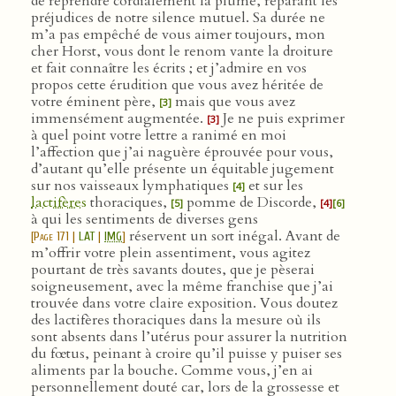
de reprendre cordialement la plume, réparant les
préjudices de notre silence mutuel. Sa durée ne
m’a pas empêché de vous aimer toujours, mon
cher Horst, vous dont le renom vante la droiture
et fait connaître les écrits ; et j’admire en vos
propos cette érudition que vous avez héritée de
votre éminent père,
mais que vous avez
[3]
immensément augmentée.
Je ne puis exprimer
[3]
à quel point votre lettre a ranimé en moi
l’affection que j’ai naguère éprouvée pour vous,
d’autant qu’elle présente un équitable jugement
sur nos vaisseaux lymphatiques
et sur les
[4]
lactifères
thoraciques,
pomme de Discorde,
[5]
[4]
[6]
à qui les sentiments de diverses gens
réservent un sort inégal. Avant de
[
Page 171
|
LAT
|
IMG
]
m’offrir votre plein assentiment, vous agitez
pourtant de très savants doutes, que je pèserai
soigneusement, avec la même franchise que j’ai
trouvée dans votre claire exposition. Vous doutez
des lactifères thoraciques dans la mesure où ils
sont absents dans l’utérus pour assurer la nutrition
du fœtus, peinant à croire qu’il puisse y puiser ses
aliments par la bouche. Comme vous, j’en ai
personnellement douté car, lors de la grossesse et