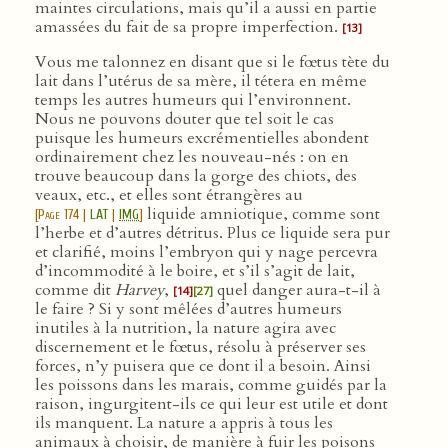
maintes circulations, mais qu’il a aussi en partie
amassées du fait de sa propre imperfection.
[13]
Vous me talonnez en disant que si le fœtus tète du
lait dans l’utérus de sa mère, il tétera en même
temps les autres humeurs qui l’environnent.
Nous ne pouvons douter que tel soit le cas
puisque les humeurs excrémentielles abondent
ordinairement chez les nouveau-nés : on en
trouve beaucoup dans la gorge des chiots, des
veaux, etc., et elles sont étrangères au
liquide amniotique, comme sont
[
Page 174
|
LAT
|
IMG
]
l’herbe et d’autres détritus. Plus ce liquide sera pur
et clarifié, moins l’embryon qui y nage percevra
d’incommodité à le boire, et s’il s’agit de lait,
comme dit
Harvey
,
quel danger aura-t-il à
[14]
[27]
le faire ? Si y sont mêlées d’autres humeurs
inutiles à la nutrition, la nature agira avec
discernement et le fœtus, résolu à préserver ses
forces, n’y puisera que ce dont il a besoin. Ainsi
les poissons dans les marais, comme guidés par la
raison, ingurgitent-ils ce qui leur est utile et dont
ils manquent. La nature a appris à tous les
animaux à choisir, de manière à fuir les poisons