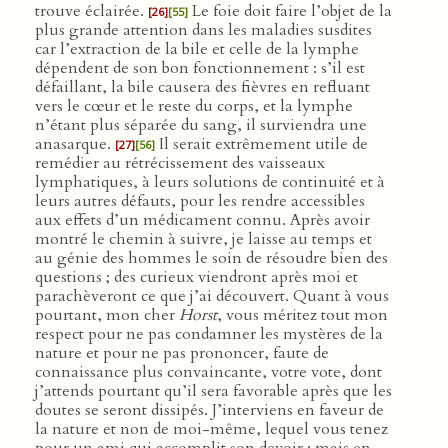
trouve éclairée.
Le foie doit faire l’objet de la
[26]
[55]
plus grande attention dans les maladies susdites
car l’extraction de la bile et celle de la lymphe
dépendent de son bon fonctionnement : s’il est
défaillant, la bile causera des fièvres en refluant
vers le cœur et le reste du corps, et la lymphe
n’étant plus séparée du sang, il surviendra une
anasarque.
Il serait extrêmement utile de
[27]
[56]
remédier au rétrécissement des vaisseaux
lymphatiques, à leurs solutions de continuité et à
leurs autres défauts, pour les rendre accessibles
aux effets d’un médicament connu. Après avoir
montré le chemin à suivre, je laisse au temps et
au génie des hommes le soin de résoudre bien des
questions ; des curieux viendront après moi et
parachèveront ce que j’ai découvert. Quant à vous
pourtant, mon cher
Horst
, vous méritez tout mon
respect pour ne pas condamner les mystères de la
nature et pour ne pas prononcer, faute de
connaissance plus convaincante, votre vote, dont
j’attends pourtant qu’il sera favorable après que les
doutes se seront dissipés. J’interviens en faveur de
la nature et non de moi-même, lequel vous tenez