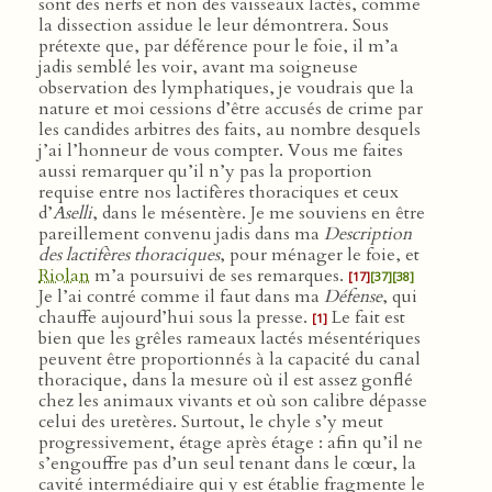
sont des nerfs et non des vaisseaux lactés, comme
la dissection assidue le leur démontrera. Sous
prétexte que, par déférence pour le foie, il m’a
jadis semblé les voir, avant ma soigneuse
observation des lymphatiques, je voudrais que la
nature et moi cessions d’être accusés de crime par
les candides arbitres des faits, au nombre desquels
j’ai l’honneur de vous compter. Vous me faites
aussi remarquer qu’il n’y pas la proportion
requise entre nos lactifères thoraciques et ceux
d’
Aselli
, dans le mésentère. Je me souviens en être
pareillement convenu jadis dans ma
Description
des lactifères thoraciques
, pour ménager le foie, et
Riolan
m’a poursuivi de ses remarques.
[17]
[37]
[38]
Je l’ai contré comme il faut dans ma
Défense
, qui
chauffe aujourd’hui sous la presse.
Le fait est
[1]
bien que les grêles rameaux lactés mésentériques
peuvent être proportionnés à la capacité du canal
thoracique, dans la mesure où il est assez gonflé
chez les animaux vivants et où son calibre dépasse
celui des uretères. Surtout, le chyle s’y meut
progressivement, étage après étage : afin qu’il ne
s’engouffre pas d’un seul tenant dans le cœur, la
cavité intermédiaire qui y est établie fragmente le