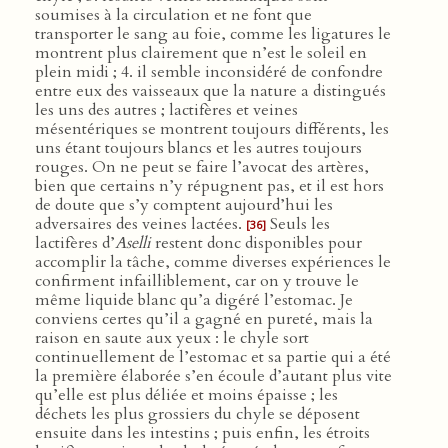
soumises à la circulation et ne font que
transporter le sang au foie, comme les ligatures le
montrent plus clairement que n’est le soleil en
plein midi ; 4. il semble inconsidéré de confondre
entre eux des vaisseaux que la nature a distingués
les uns des autres ; lactifères et veines
mésentériques se montrent toujours différents, les
uns étant toujours blancs et les autres toujours
rouges. On ne peut se faire l’avocat des artères,
bien que certains n’y répugnent pas, et il est hors
de doute que s’y comptent aujourd’hui les
adversaires des veines lactées.
Seuls les
[36]
lactifères d’
Aselli
restent donc disponibles pour
accomplir la tâche, comme diverses expériences le
confirment infailliblement, car on y trouve le
même liquide blanc qu’a digéré l’estomac. Je
conviens certes qu’il a gagné en pureté, mais la
raison en saute aux yeux : le chyle sort
continuellement de l’estomac et sa partie qui a été
la première élaborée s’en écoule d’autant plus vite
qu’elle est plus déliée et moins épaisse ; les
déchets les plus grossiers du chyle se déposent
ensuite dans les intestins ; puis enfin, les étroits