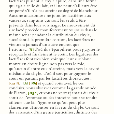
lactifères puisent le chyle épuré, dans une forme
qui égale celle du lait, et il ne peut d’ailleurs être
emporté s’il n’a pas atteint ce degré de blancheur.
Aucune anastomose ne joint les lactifères aux
vaisseaux sanguins qui sont les seuls à être
présents dans leur voisinage. Le mouvement du
suc lacté procède manifestement toujours dans le
même sens : pendant la distribution du chyle,
succédant à la première coction, les lactifères ne
viennent jamais d’un autre endroit que
l’estomac,
d’où ils s’éparpillent pour gagner le
[73]
réceptacle et finalement le cœur. Les ligatures des
lactifères font très bien voir que leur suc blanc
monte en droite ligne non pas vers le foie,
qu’aucun d’entre eux n’atteint, mais vers la cavité
médiane du chyle, d’où il sort pour gagner le
cœur en passant par les lactifères thoraciques ;
et quand vous avez lié ces
[
Page 183
|
LAT
|
IMG
]
conduits, vous observez comme la grande année
de Platon,
et vous ne verrez jamais du chyle
[74]
[75]
sortir de l’estomac ou des intestins pour se rendre
ailleurs que là. J’ignore ce qu’on peut plus
clairement démontrer en faveur du chyle. Ce sont
des vaisseaux d’un genre particulier, distincts des