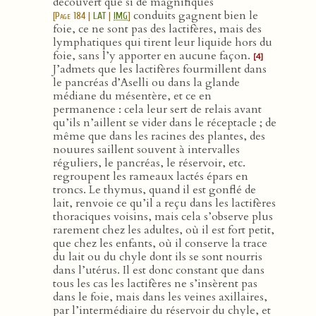
découvert que si de magnifiques
conduits gagnent bien le
[
Page 184
|
LAT
|
IMG
]
foie, ce ne sont pas des lactifères, mais des
lymphatiques qui tirent leur liquide hors du
foie, sans l’y apporter en aucune façon.
[4]
J’admets que les lactifères fourmillent dans
le pancréas d’Aselli ou dans la glande
médiane du mésentère, et ce en
permanence : cela leur sert de relais avant
qu’ils n’aillent se vider dans le réceptacle ; de
même que dans les racines des plantes, des
nouures saillent souvent à intervalles
réguliers, le pancréas, le réservoir, etc.
regroupent les rameaux lactés épars en
troncs. Le thymus, quand il est gonflé de
lait, renvoie ce qu’il a reçu dans les lactifères
thoraciques voisins, mais cela s’observe plus
rarement chez les adultes, où il est fort petit,
que chez les enfants, où il conserve la trace
du lait ou du chyle dont ils se sont nourris
dans l’utérus. Il est donc constant que dans
tous les cas les lactifères ne s’insèrent pas
dans le foie, mais dans les veines axillaires,
par l’intermédiaire du réservoir du chyle, et