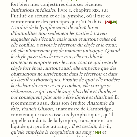
fort bien mes conjectures dans ses récentes
Institutions médicales
, livre
ii
, chapitre
xix
, sur
l’utilité du sérum et de la lymphe, où il tire ce
commentaire des principes que j’ai établis :
[24]
[48]
L’utilité de la lymphe serait de rafraîchir et
d’humidifier non seulement les parties à travers
lesquelles elle s’écoule, mais aussi et surtout celles où
elle conflue, à savoir le réservoir du chyle et le cœur,
où elle n’intervient pas de manière univoque. Quand
le chyle passe dans le réservoir, elle en dilue le
contenu et emporte vers le cœur tout ce qui reste de
chyle fort épais ; surtout aussi, elle empêche que des
obstructions ne surviennent dans le réservoir et dans
les lactifères thoraciques. Ensuite de quoi elle modère
la chaleur du cœur et en y coulant, elle corrige sa
sécheresse, ce qui rend le sang plus délié et fluide, et
par conséquent plus apte à être digéré et distribué
. Et
récemment aussi, dans son érudite
Anatomie du
foie
,
Francis Glisson
, anatomiste de Cambridge,
convient que nos vaisseaux lymphatiques, qu’il
appelle conduits de la lymphe, transportent un
liquide qui profite au sang :
Il est certain
, dit-il,
qu’elle empêche la coagulation du sang ;
et
[49]