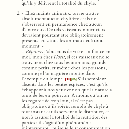
qu’ils y délivrent la totalité du chyle.
« Chez maints animaux, on ne trouve
absolument aucun chylifère et ils ne
s’observent en permanence chez aucun
d’entre eux. De tels vaisseaux nourriciers
devraient pourtant être obligatoirement
présents chez tous les animaux et à tout
moment. »
–
Réponse
. J’abuserais de votre confiance en
moi, mon cher
Horst
, si ces vaisseaux ne se
trouvaient chez tous les animaux, grands
comme petits, et même chez les poissons,
comme je l’ai naguère montré dans
l’exemple du lompe.
S’ils semblent
[39]
[86]
absents dans les petites espèces, c’est qu’ils
échappent à nos yeux et non que la nature a
omis de les en pourvoir. À moins qu’on ne
les regarde de trop loin, il n’est pas
obligatoire qu’ils soient remplis de chyle à
tout instant car ils servent à le distribuer, et
non à assurer la totalité de la nutrition des
parties : il s’agit d’un phénomène
ininterrompu, puisque leur consommation