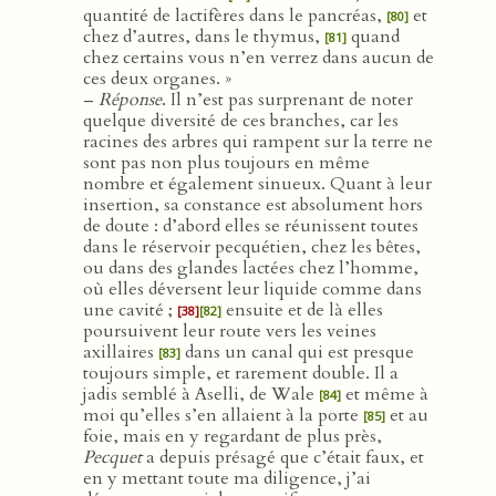
quantité de lactifères dans le pancréas,
et
[80]
chez d’autres, dans le thymus,
quand
[81]
chez certains vous n’en verrez dans aucun de
ces deux organes. »
–
Réponse
. Il n’est pas surprenant de noter
quelque diversité de ces branches, car les
racines des arbres qui rampent sur la terre ne
sont pas non plus toujours en même
nombre et également sinueux. Quant à leur
insertion, sa constance est absolument hors
de doute : d’abord elles se réunissent toutes
dans le réservoir pecquétien, chez les bêtes,
ou dans des glandes lactées chez l’homme,
où elles déversent leur liquide comme dans
une cavité ;
ensuite et de là elles
[38]
[82]
poursuivent leur route vers les veines
axillaires
dans un canal qui est presque
[83]
toujours simple, et rarement double. Il a
jadis semblé à Aselli, de Wale
et même à
[84]
moi qu’elles s’en allaient à la porte
et au
[85]
foie, mais en y regardant de plus près,
Pecquet
a depuis présagé que c’était faux, et
en y mettant toute ma diligence, j’ai