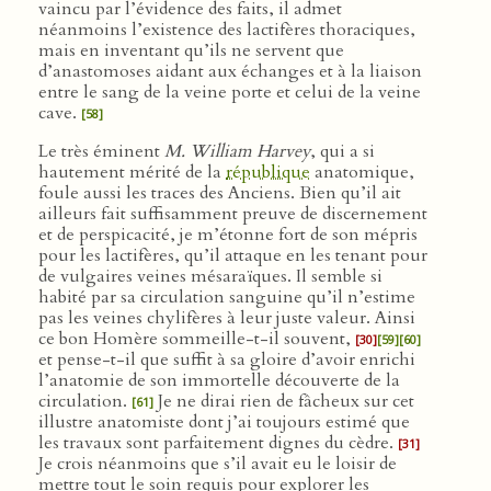
vaincu par l’évidence des faits, il admet
néanmoins l’existence des lactifères thoraciques,
mais en inventant qu’ils ne servent que
d’anastomoses aidant aux échanges et à la liaison
entre le sang de la veine porte et celui de la veine
cave.
[58]
Le très éminent
M. William Harvey
, qui a si
hautement mérité de la
république
anatomique,
foule aussi les traces des Anciens. Bien qu’il ait
ailleurs fait suffisamment preuve de discernement
et de perspicacité, je m’étonne fort de son mépris
pour les lactifères, qu’il attaque en les tenant pour
de vulgaires veines mésaraïques. Il semble si
habité par sa circulation sanguine qu’il n’estime
pas les veines chylifères à leur juste valeur. Ainsi
ce bon Homère sommeille-t-il souvent,
[30]
[59]
[60]
et pense-t-il que suffit à sa gloire d’avoir enrichi
l’anatomie de son immortelle découverte de la
circulation.
Je ne dirai rien de fâcheux sur cet
[61]
illustre anatomiste dont j’ai toujours estimé que
les travaux sont parfaitement dignes du cèdre.
[31]
Je crois néanmoins que s’il avait eu le loisir de
mettre tout le soin requis pour explorer les