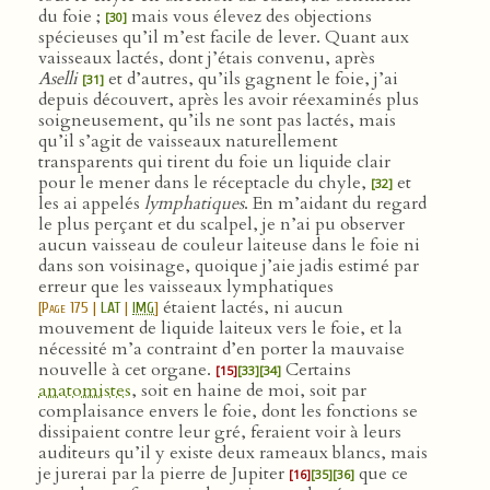
du foie ;
mais vous élevez des objections
[30]
spécieuses qu’il m’est facile de lever. Quant aux
vaisseaux lactés, dont j’étais convenu, après
Aselli
et d’autres, qu’ils gagnent le foie, j’ai
[31]
depuis découvert, après les avoir réexaminés plus
soigneusement, qu’ils ne sont pas lactés, mais
qu’il s’agit de vaisseaux naturellement
transparents qui tirent du foie un liquide clair
pour le mener dans le réceptacle du chyle,
et
[32]
les ai appelés
lymphatiques
. En m’aidant du regard
le plus perçant et du scalpel, je n’ai pu observer
aucun vaisseau de couleur laiteuse dans le foie ni
dans son voisinage, quoique j’aie jadis estimé par
erreur que les vaisseaux lymphatiques
étaient lactés, ni aucun
[
Page 175
|
LAT
|
IMG
]
mouvement de liquide laiteux vers le foie, et la
nécessité m’a contraint d’en porter la mauvaise
nouvelle à cet organe.
Certains
[15]
[33]
[34]
anatomistes
, soit en haine de moi, soit par
complaisance envers le foie, dont les fonctions se
dissipaient contre leur gré, feraient voir à leurs
auditeurs qu’il y existe deux rameaux blancs, mais
je jurerai par la pierre de Jupiter
que ce
[16]
[35]
[36]