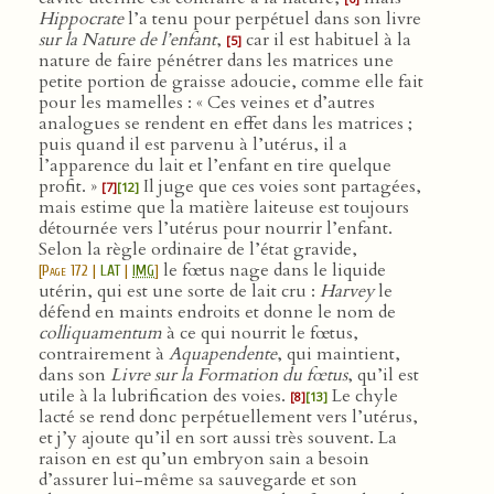
Hippocrate
l’a tenu pour perpétuel dans son livre
sur la Nature de l’enfant
,
car il est habituel à la
[5]
nature de faire pénétrer dans les matrices une
petite portion de graisse adoucie, comme elle fait
pour les mamelles : « Ces veines et d’autres
analogues se rendent en effet dans les matrices ;
puis quand il est parvenu à l’utérus, il a
l’apparence du lait et l’enfant en tire quelque
profit. »
Il juge que ces voies sont partagées,
[7]
[12]
mais estime que la matière laiteuse est toujours
détournée vers l’utérus pour nourrir l’enfant.
Selon la règle ordinaire de l’état gravide,
le fœtus nage dans le liquide
[
Page 172
|
LAT
|
IMG
]
utérin, qui est une sorte de lait cru :
Harvey
le
défend en maints endroits et donne le nom de
colliquamentum
à ce qui nourrit le fœtus,
contrairement à
Aquapendente
, qui maintient,
dans son
Livre sur la Formation du fœtus
, qu’il est
utile à la lubrification des voies.
Le chyle
[8]
[13]
lacté se rend donc perpétuellement vers l’utérus,
et j’y ajoute qu’il en sort aussi très souvent. La
raison en est qu’un embryon sain a besoin
d’assurer lui-même sa sauvegarde et son