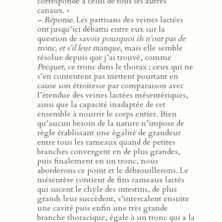
corresponde à celui de tous les autres
canaux. »
–
Réponse
. Les partisans des veines lactées
ont jusqu’ici débattu entre eux sur la
question de savoir
pourquoi ils n’ont pas de
tronc, et s’il leur manque
, mais elle semble
résolue depuis que j’ai trouvé, comme
Pecquet
, ce tronc dans le thorax ; ceux qui ne
s’en contentent pas mettent pourtant en
cause son étroitesse par comparaison avec
l’étendue des veines lactées mésentériques,
ainsi que la capacité inadaptée de cet
ensemble à nourrir le corps entier. Bien
qu’aucun besoin de la nature n’impose de
règle établissant une égalité de grandeur
entre tous les rameaux quand de petites
branches convergent en de plus grandes,
puis finalement en un tronc, nous
aborderons ce point et le débrouillerons. Le
mésentère contient de fins rameaux lactés
qui sucent le chyle des intestins, de plus
grands leur succèdent, s’intercalent ensuite
une cavité puis enfin une très grande
branche thoracique, égale à un tronc qui a la