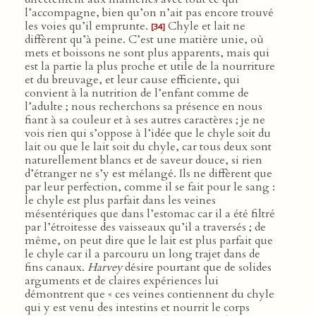
l’accompagne, bien qu’on n’ait pas encore trouvé
les voies qu’il emprunte.
Chyle et lait ne
[34]
diffèrent qu’à peine. C’est une matière unie, où
mets et boissons ne sont plus apparents, mais qui
est la partie la plus proche et utile de la nourriture
et du breuvage, et leur cause efficiente, qui
convient à la nutrition de l’enfant comme de
l’adulte ; nous recherchons sa présence en nous
fiant à sa couleur et à ses autres caractères ; je ne
vois rien qui s’oppose à l’idée que le chyle soit du
lait ou que le lait soit du chyle, car tous deux sont
naturellement blancs et de saveur douce, si rien
d’étranger ne s’y est mélangé. Ils ne diffèrent que
par leur perfection, comme il se fait pour le sang :
le chyle est plus parfait dans les veines
mésentériques que dans l’estomac car il a été filtré
par l’étroitesse des vaisseaux qu’il a traversés ; de
même, on peut dire que le lait est plus parfait que
le chyle car il a parcouru un long trajet dans de
fins canaux.
Harvey
désire pourtant que de solides
arguments et de claires expériences lui
démontrent que « ces veines contiennent du chyle
qui y est venu des intestins et nourrit le corps