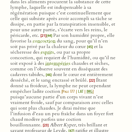
dans les aliments procurent la substance de cette
lymphe, laquelle est indispensable à sa
régénération puisque c’est continuellement que
celle qui subsiste après avoir accompli sa tâche se
dissipe, en partie par la transpiration insensible, et
pour une autre partie, s’écarte vers les reins, le
péricarde, etc.
Par son humidité propre, elle
[21]
[44]
favorise la
concoction
du sang, pour qu’il n’en
soit pas privé par la chaleur du cœur
et la
[45]
sécheresse des
esprits
, ou par sa propre
concoction, qui requiert de l’humidité, ou qu’il ne
soit exposé à des
intempéries
chaudes et sèches,
comme on l’observe souvent en disséquant des
cadavres tabides,
dont le cœur est entièrement
[46]
desséché, et le sang encrassé et brûlé.
Étant
[22]
donné sa froideur, la lymphe ne peut cependant
empêcher ladite coction
[
Page 177
|
LAT
|
IMG
]
puisqu’aucune partie d’un corps vivant n’est
vraiment froide, sauf par comparaison avec celles
qui sont plus chaudes. Je dirai même que
l’infusion d’eau un peu fraîche dans un foyer fort
chaud modère parfois une coction
bouillonnante.
Albert Kyper
, très brillant et
[23]
savant professeur de Leyde,
ratifie et illustre
[47]