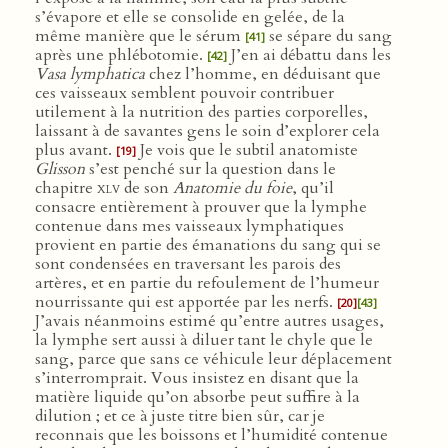
s’évapore et elle se consolide en gelée, de la
même manière que le sérum
se sépare du sang
[41]
après une phlébotomie.
J’en ai débattu dans les
[42]
Vasa lymphatica
chez l’homme, en déduisant que
ces vaisseaux semblent pouvoir contribuer
utilement à la nutrition des parties corporelles,
laissant à de savantes gens le soin d’explorer cela
plus avant.
Je vois que le subtil anatomiste
[19]
Glisson
s’est penché sur la question dans le
chapitre
xlv
de son
Anatomie du foie
, qu’il
consacre entièrement à prouver que la lymphe
contenue dans mes vaisseaux lymphatiques
provient en partie des émanations du sang qui se
sont condensées en traversant les parois des
artères, et en partie du refoulement de l’humeur
nourrissante qui est apportée par les nerfs.
[20]
[43]
J’avais néanmoins estimé qu’entre autres usages,
la lymphe sert aussi à diluer tant le chyle que le
sang, parce que sans ce véhicule leur déplacement
s’interromprait. Vous insistez en disant que la
matière liquide qu’on absorbe peut suffire à la
dilution ; et ce à juste titre bien sûr, car je
reconnais que les boissons et l’humidité contenue