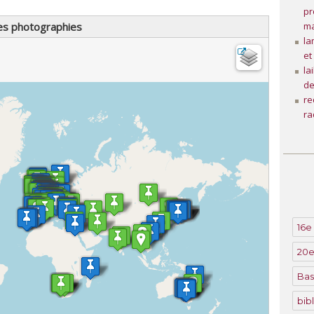
pr
ma
es photographies
la
et
la
de
r
ra
16e 
20e
Bas
bib