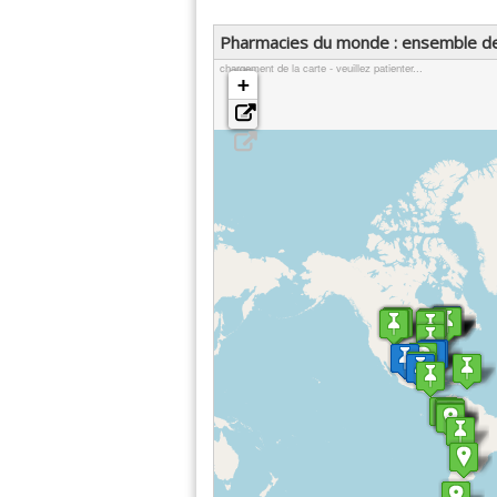
Pharmacies du monde : ensemble d
chargement de la carte - veuillez patienter...
+
-