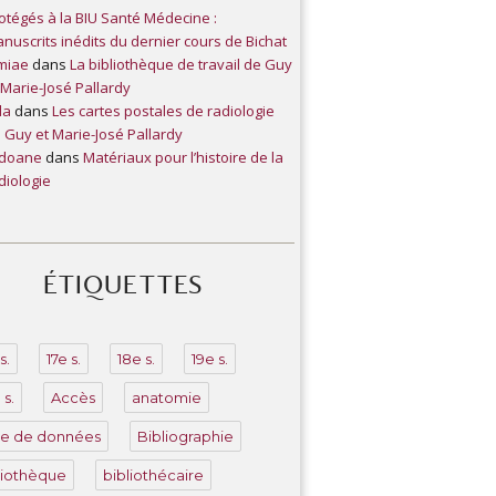
otégés à la BIU Santé Médecine :
nuscrits inédits du dernier cours de Bichat
miae
dans
La bibliothèque de travail de Guy
 Marie-José Pallardy
ila
dans
Les cartes postales de radiologie
 Guy et Marie-José Pallardy
edoane
dans
Matériaux pour l’histoire de la
diologie
ÉTIQUETTES
s.
17e s.
18e s.
19e s.
 s.
Accès
anatomie
e de données
Bibliographie
liothèque
bibliothécaire