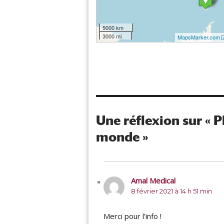
5000 km
3000 mi
MapsMarker.com
Une réflexion sur « 
monde »
Amal Medical
dit :
8 février 2021 à 14 h 51 min
Merci pour l’info !