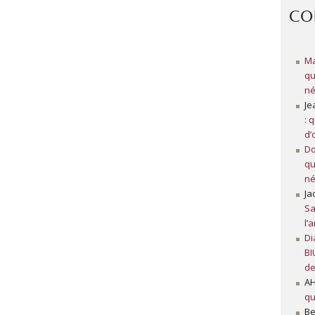
CO
Ma
qu
né
Je
: 
d’
Do
qu
né
Ja
Sa
l’
Di
BI
de
A
qu
Be