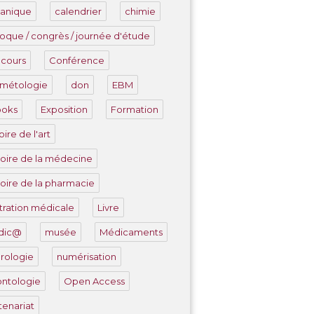
anique
calendrier
chimie
loque / congrès / journée d'étude
cours
Conférence
métologie
don
EBM
ooks
Exposition
Formation
oire de l'art
toire de la médecine
toire de la pharmacie
ustration médicale
Livre
dic@
musée
Médicaments
rologie
numérisation
ntologie
Open Access
tenariat