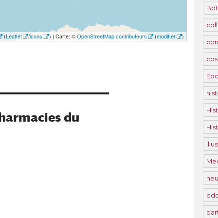
Bot
col
(
Leaflet
/
icons
) | Carte: ©
OpenStreetMap contributeurs
(
modifier
)
con
cos
Eb
hist
His
Pharmacies du
His
ill
Me
neu
odo
par