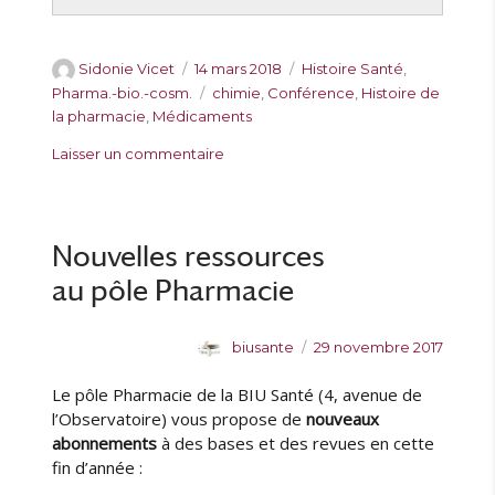
A
P
C
Sidonie Vicet
14 mars 2018
Histoire Santé
,
u
u
a
É
Pharma.-bio.-cosm.
chimie
,
Conférence
,
Histoire de
t
b
t
t
la pharmacie
,
Médicaments
e
l
é
i
s
Laisser un commentaire
u
i
g
q
u
r
é
o
u
r
l
r
e
P
e
i
t
r
Nouvelles ressources
e
t
o
s
e
au pôle Pharmacie
c
s
h
a
A
P
biusante
29 novembre 2017
i
u
u
n
Le pôle Pharmacie de la BIU Santé (4, avenue de
t
b
e
e
l
l’Observatoire) vous propose de
nouveaux
s
u
i
abonnements
à des bases et des revues en cette
é
r
é
fin d’année :
a
l