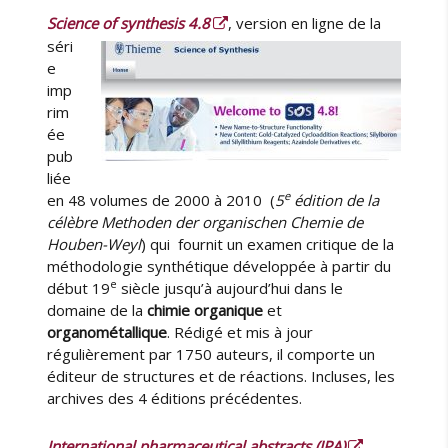
n
e
Science of synthesis 4.8
, version en ligne de la
c
séri
e
e
d
imp
e
rim
l
a
ée
S
pub
H
liée
P
e
en 48 volumes de 2000 à 2010 (
5
édition de la
l
célèbre Methoden der organischen Chemie de
e
Houben-Weyl
) qui fournit un examen critique de la
2
méthodologie synthétique développée à partir du
0
e
début 19
siècle jusqu’à aujourd’hui dans le
/
domaine de la
chimie organique
et
0
organométallique
. Rédigé et mis à jour
3
régulièrement par 1750 auteurs, il comporte un
éditeur de structures et de réactions. Incluses, les
archives des 4 éditions précédentes.
International pharmaceutical abstracts (IPA)