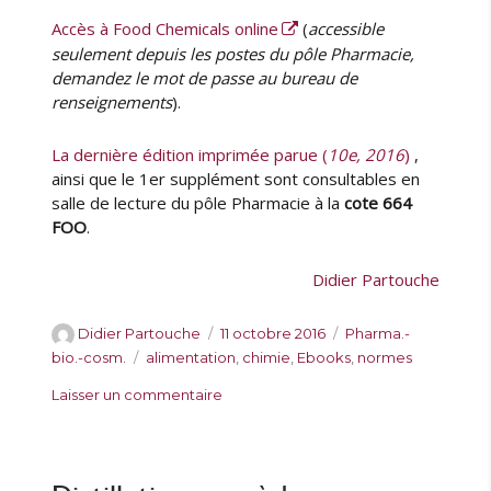
Accès à Food Chemicals online
(
accessible
seulement depuis les postes du pôle Pharmacie,
demandez le mot de passe au bureau de
renseignements
).
La dernière édition imprimée parue (
10e, 2016
)
,
ainsi que le 1er supplément sont consultables en
salle de lecture du pôle Pharmacie à la
cote 664
FOO
.
Didier Partouche
A
P
C
Didier Partouche
11 octobre 2016
Pharma.-
u
u
a
É
bio.-cosm.
alimentation
,
chimie
,
Ebooks
,
normes
t
b
t
t
s
Laisser un commentaire
e
l
é
i
u
u
i
g
q
r
r
é
o
u
F
l
r
e
o