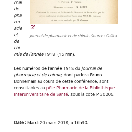
rnal
7
de
8
pha
9
rm
-
acie
1
8
et
Journal de pharmacie et de chimie. Source : Gallica
5
de
8
chi
)
mie de l’année
1918 (15 min).
Les numéros de l’année 1918 du
Journal de
pharmacie et de chimie
, dont parlera Bruno
Bonnemain au cours de cette conférence, sont
consultables au
pôle Pharmacie de la Bibliothèque
Interuniversitaire de Santé
, sous la cote P 30206.
Date :
Mardi 20 mars 2018, à 16h30.