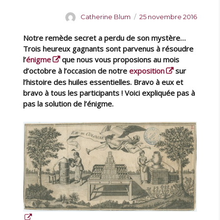
e
l
A
P
Catherine Blum
25 novembre 2016
l
u
u
e
Notre remède secret a perdu de son mystère…
t
b
s
e
l
Trois heureux gagnants sont parvenus à résoudre
r
u
i
l’
énigme
que nous vous proposions au mois
e
r
é
d’octobre à l’occasion de notre
exposition
sur
s
l
l’histoire des huiles essentielles. Bravo à eux et
s
e
bravo à tous les participants ! Voici expliquée pas à
o
pas la solution de l’énigme.
u
r
c
e
s
a
u
p
ô
l
e
P