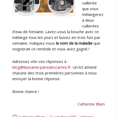
cuillerée
que vous
mélangerez
à deux
cuillerées
d’eau de fontaine. Lavez-vous la bouche avec ce
mélange tous les jours et buvez-en trois fois par
semaine. Indiquez-nous
le nom de la maladie
que
soignerait ce remède et vous avez gagné !
Adressez vite vos réponses à :
blog@biusante.parisdescartes.fr
. Un lot attend
chacune des trois premières personnes à nous
envoyer la bonne réponse.
Bonne chance !
Catherine Blum
A
P
C
Catherine Blum
14 octobre 2016
Histoire