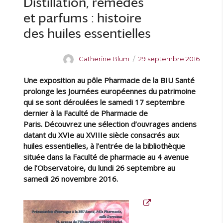
Distillation, remèdes
e
i
t
o
e
t
et parfums : histoire
d
s
e
c
des huiles essentielles
s
h
e
A
P
Catherine Blum
29 septembre 2016
m
u
u
i
Une exposition au pôle Pharmacie de la BIU Santé
t
b
c
e
l
prolonge les Journées européennes du patrimoine
a
u
i
qui se sont déroulées le samedi 17 septembre
l
r
é
dernier à la Faculté de Pharmacie de
s
l
Paris. Découvrez une sélection d’ouvrages anciens
c
e
o
datant du XVIe au XVIIIe siècle consacrés aux
d
huiles essentielles, à l’entrée de la bibliothèque
e
située dans la Faculté de pharmacie au 4 avenue
x
de l’Observatoire, du lundi 26 septembre au
o
samedi 26 novembre 2016.
n
l
i
n