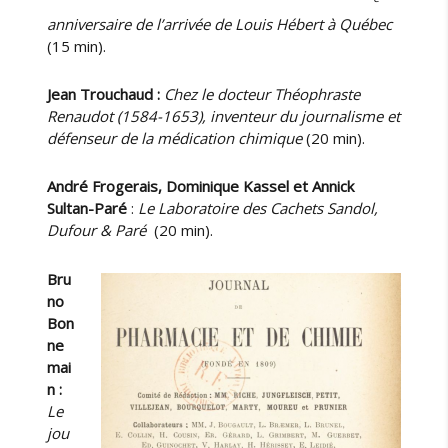
a
anniversaire de l’arrivée de Louis Hébert à Québec
s
(15 min).
e
s
Jean Trouchaud :
Chez le docteur Théophraste
d
Renaudot (1584-1653), inventeur du journalisme et
e
défenseur de la médication chimique
(20 min).
R
i
c
André Frogerais, Dominique Kassel et Annick
h
Sultan-Paré
:
Le Laboratoire des Cachets Sandol,
a
Dufour & Paré
(20 min).
r
d
Bru
B
no
r
Bon
i
ne
g
mai
h
n :
t
Le
(
jou
1