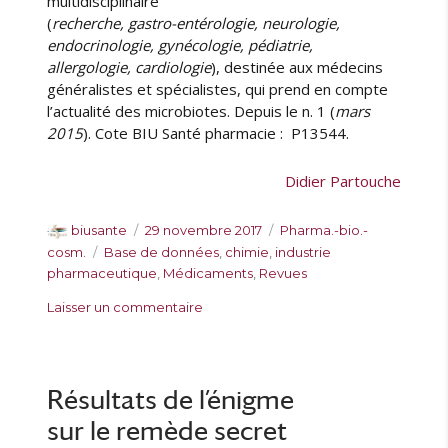
multidisciplinaire
(
recherche, gastro-entérologie, neurologie,
endocrinologie, gynécologie, pédiatrie,
allergologie, cardiologie
), destinée aux médecins
généralistes et spécialistes, qui prend en compte
l’actualité des microbiotes. Depuis le n. 1 (
mars
2015
). Cote BIU Santé pharmacie : P13544.
Didier Partouche
A
P
C
biusante
29 novembre 2017
Pharma.-bio.-
u
u
a
É
cosm.
Base de données
,
chimie
,
industrie
t
b
t
t
pharmaceutique
,
Médicaments
,
Revues
e
l
é
i
s
Laisser un commentaire
u
i
g
q
u
r
é
o
u
r
l
r
e
N
e
i
t
o
Résultats de l’énigme
e
t
u
s
e
sur le remède secret
v
s