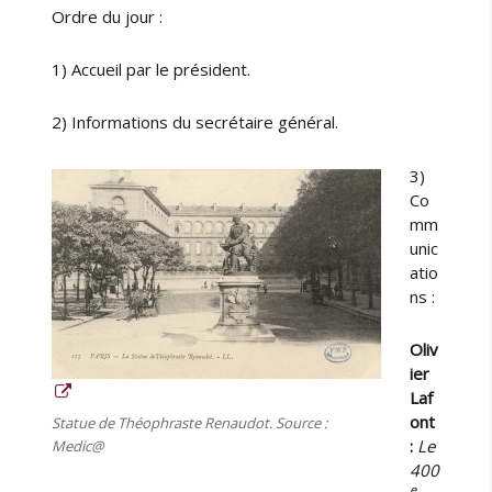
e
Ordre du jour :
l
d
1) Accueil par le président.
e
s
R
2) Informations du secrétaire général.
e
p
3)
o
Co
r
mm
t
unic
s
atio
o
ns :
f
m
Oliv
e
ier
d
i
Laf
c
ont
Statue de Théophraste Renaudot. Source :
a
:
Le
Medic@
l
400
c
e