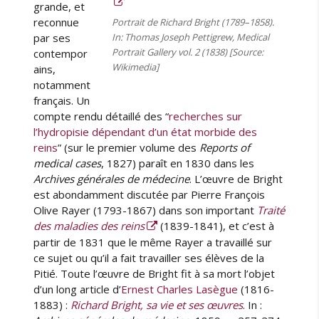
grande, et
reconnue
Portrait de Richard Bright (1789–1858).
par ses
In: Thomas Joseph Pettigrew,
Medical
Portrait Gallery
vol. 2 (1838) [Source:
contempor
Wikimedia]
ains,
notamment
français. Un
compte rendu détaillé des “
recherches sur
l’hydropisie dépendant d’un état morbide des
reins
” (sur le premier volume des
Reports of
medical cases
, 1827) paraît en 1830 dans les
Archives générales de médecine
. L’œuvre de Bright
est abondamment discutée par Pierre François
Olive Rayer (1793-1867) dans son important
Traité
des maladies des reins
(1839-1841), et c’est à
partir de 1831 que le même Rayer a travaillé sur
ce sujet ou qu’il a fait travailler ses élèves de la
Pitié. Toute l’œuvre de Bright fit à sa mort l’objet
d’un long article d’
Ernest Charles Lasègue
(1816-
1883) :
Richard Bright, sa vie et ses œuvres
. In :