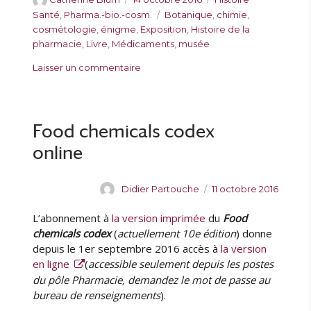
u
u
a
É
Santé
,
Pharma.-bio.-cosm.
Botanique
,
chimie
,
t
b
t
t
cosmétologie
,
énigme
,
Exposition
,
Histoire de la
e
l
é
i
pharmacie
,
Livre
,
Médicaments
,
musée
u
i
g
q
s
Laisser un commentaire
r
é
o
u
u
l
r
e
r
e
i
t
É
e
t
n
Food chemicals codex
s
e
i
s
online
g
m
e
A
P
Didier Partouche
11 octobre 2016
:
u
u
q
L’abonnement à
la version imprimée
du
Food
t
b
u
e
l
chemicals codex
(
actuellement 10e édition
) donne
e
u
i
depuis le 1er septembre 2016 accès à
la version
l
r
é
en ligne
(
accessible seulement depuis les postes
e
l
du pôle Pharmacie, demandez le mot de passe au
s
e
bureau de renseignements
).
t