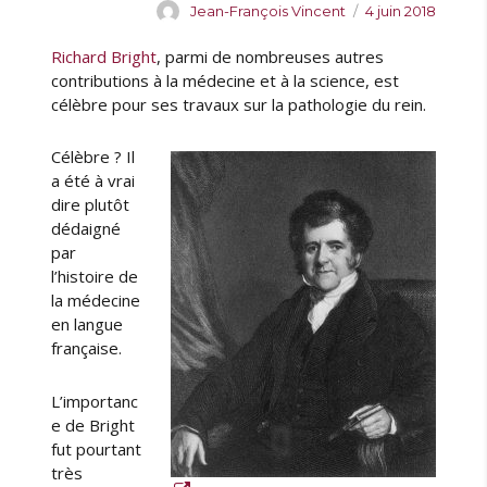
A
P
Jean-François Vincent
4 juin 2018
u
u
Richard Bright
, parmi de nombreuses autres
t
b
e
l
contributions à la médecine et à la science, est
u
i
célèbre pour ses travaux sur la pathologie du rein.
r
é
l
Célèbre ? Il
e
a été à vrai
dire plutôt
dédaigné
par
l’histoire de
la médecine
en langue
française.
L’importanc
e de Bright
fut pourtant
très