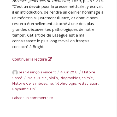
Archives générales de médecine
, 1859, p. 257-274.
“C’est un devoir pour la presse médicale, y écrivait-
il en introduction, de rendre un dernier hommage à
un médecin si justement illustre, et dont le nom
restera éternellement attaché à une des plus
grandes découvertes pathologiques de notre
temps”. Cet article de Lasègue est à ma
connaissance le plus long travail en français
consacré à Bright.
de « Un exemplaire exceptionnel des R
Continuer la lecture
A
P
C
Jean-François Vincent
4 juin 2018
Histoire
u
u
a
É
Santé
19e s.
,
20e s.
,
biblio
,
Biographies
,
chimie
,
t
b
t
t
Histoire de la médecine
,
Néphrologie
,
restauration
,
e
l
é
i
Royaume-Uni
u
i
g
q
s
Laisser un commentaire
r
é
o
u
u
l
r
e
r
e
i
t
U
e
t