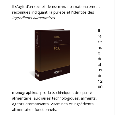
c
Il s’agit d’un
recueil
de
normes
internationalement
e
reconnues
indiquant
la pureté
et l’identité des
r
ingrédients alimentaires
.
e
m
è
Il
d
re
e
ce
s
ns
e
e
c
de
r
pl
e
us
t
de
?
12
00
monographies
:
produits chimiques
de qualité
alimentaire
, auxiliaires technologiques
, aliments
,
agents aromatisants
, vitamines et
ingrédients
alimentaires
fonctionnels
.