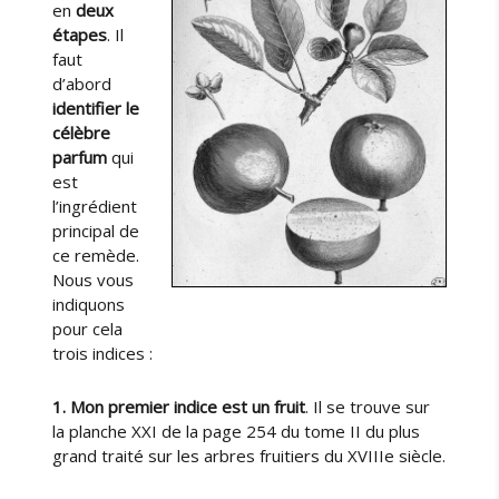
l
en
deux
e
étapes
. Il
r
faut
e
d’abord
m
identifier le
è
célèbre
d
parfum
qui
e
est
s
l’ingrédient
e
principal de
c
ce remède.
r
Nous vous
e
indiquons
t
pour cela
trois indices :
1. Mon premier indice est un fruit
. Il se trouve sur
la planche XXI de la page 254 du tome II du plus
grand traité sur les arbres fruitiers du XVIIIe siècle.