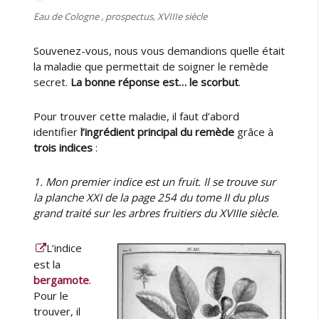
h
Eau de Cologne , prospectus, XVIIIe siècle
a
r
Souvenez-vous, nous vous demandions quelle était
m
la maladie que permettait de soigner le remède
a
secret.
La bonne réponse est… le scorbut
.
c
i
Pour trouver cette maladie, il faut d’abord
e
identifier
l’ingrédient principal du remède
grâce à
trois indices
:
1. Mon premier indice est un fruit. Il se trouve sur
la planche XXI de la page 254 du tome II du plus
grand traité sur les arbres fruitiers du XVIIIe siècle.
L’indice
est la
bergamote
.
Pour le
trouver, il