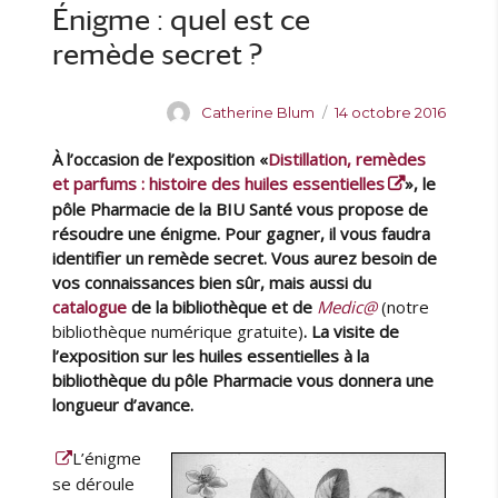
é
Énigme : quel est ce
s
e
s
s
remède secret ?
u
l
t
A
P
Catherine Blum
14 octobre 2016
a
u
u
t
À l’occasion de l’exposition «
Distillation, remèdes
t
b
s
e
l
et parfums : histoire des huiles essentielles
», le
d
u
i
pôle Pharmacie de la BIU Santé vous propose de
e
r
é
résoudre une énigme. Pour gagner, il vous faudra
l
l
identifier un remède secret. Vous aurez besoin de
’
e
vos connaissances bien sûr, mais aussi du
é
catalogue
de la bibliothèque et de
Medic@
(notre
n
bibliothèque numérique gratuite)
. La visite de
i
l’exposition sur les huiles essentielles à la
g
bibliothèque du pôle Pharmacie vous donnera une
m
longueur d’avance.
e
s
u
L’énigme
r
se déroule