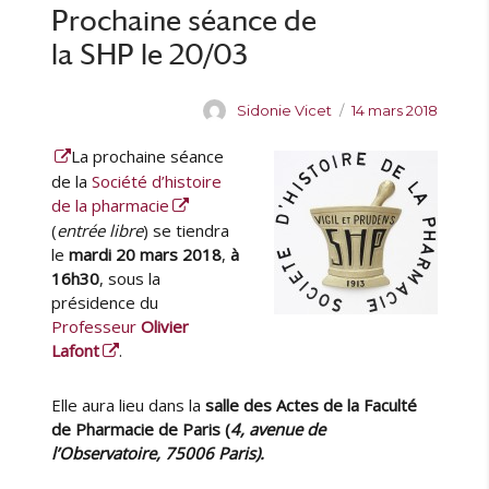
n
Prochaine séance de
s
e
e
s
la SHP le 20/03
x
e
m
A
P
Sidonie Vicet
14 mars 2018
p
u
u
l
La prochaine séance
t
b
a
e
l
de la
Société d’histoire
i
u
i
de la pharmacie
r
r
é
(
entrée libre
) se tiendra
e
l
le
mardi 20 mars 2018
,
à
e
e
16h30
, sous la
x
présidence du
c
Professeur
Olivier
e
Lafont
.
p
t
i
Elle aura lieu dans la
salle des Actes de la Faculté
o
de Pharmacie de Paris (
4, avenue de
n
l’Observatoire, 75006 Paris).
n