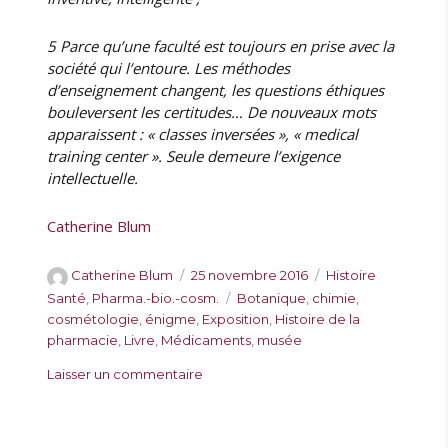
5 Parce qu’une faculté est toujours en prise avec la
société qui l’entoure. Les méthodes
d’enseignement changent, les questions éthiques
bouleversent les certitudes… De nouveaux mots
apparaissent : « classes inversées », « medical
training center ». Seule demeure l’exigence
intellectuelle.
Catherine Blum
A
P
C
Catherine Blum
25 novembre 2016
Histoire
u
u
a
É
Santé
,
Pharma.-bio.-cosm.
Botanique
,
chimie
,
t
b
t
t
cosmétologie
,
énigme
,
Exposition
,
Histoire de la
e
l
é
i
pharmacie
,
Livre
,
Médicaments
,
musée
u
i
g
q
s
Laisser un commentaire
r
é
o
u
u
l
r
e
r
e
i
t
R
e
t