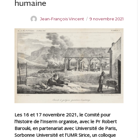
humaine
A
P
Jean-François Vincent
9 novembre 2021
u
u
t
b
e
l
u
i
r
é
l
e
Les 16 et 17 novembre 2021, le Comité pour
l’histoire de l’Inserm organise, avec le Pr Robert
Barouki, en partenariat avec Université de Paris,
Sorbonne Université et l’UMR Sirice, un colloque