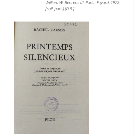
William W. Behrens III. Paris : Fayard, 1972
[coll. part.] [D.R.]