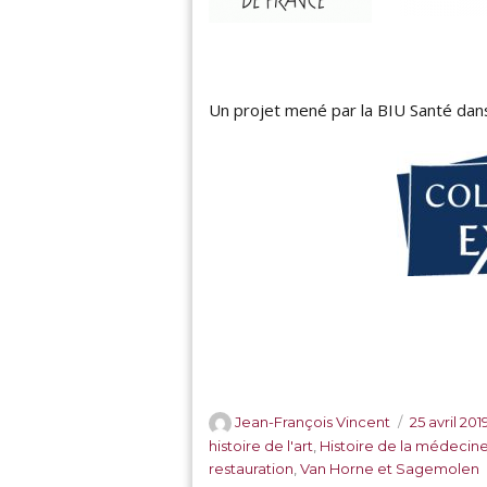
Un projet mené par la BIU Santé dan
A
P
Jean-François Vincent
25 avril 201
u
u
histoire de l'art
,
Histoire de la médecin
t
b
restauration
,
Van Horne et Sagemolen