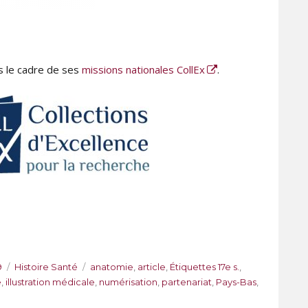
s le cadre de ses
missions nationales CollEx
.
C
É
9
Histoire Santé
anatomie
,
article
,
Étiquettes 17e s.
,
a
t
e
,
illustration médicale
,
numérisation
,
partenariat
,
Pays-Bas
,
t
i