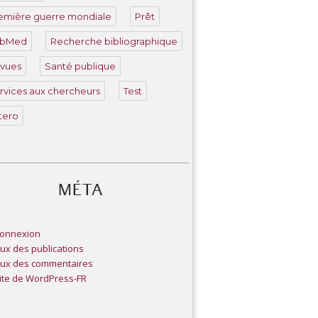
emière guerre mondiale
Prêt
ubMed
Recherche bibliographique
vues
Santé publique
rvices aux chercheurs
Test
tero
MÉTA
onnexion
lux des publications
lux des commentaires
ite de WordPress-FR