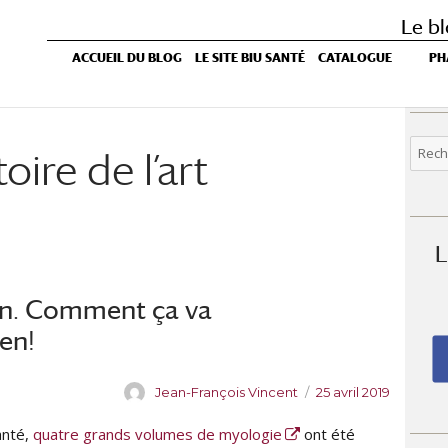
Le bl
ACCUEIL DU BLOG
LE SITE BIU SANTÉ
CATALOGUE
PH
Reche
toire de l’art
pour :
L
n. Comment ça va
ien!
A
P
Jean-François Vincent
25 avril 2019
u
u
anté,
quatre grands volumes de myologie
ont été
t
b