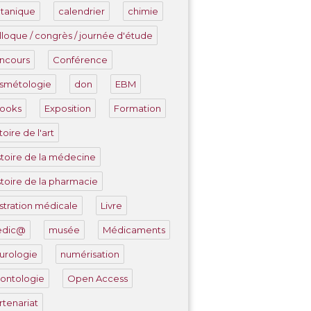
tanique
calendrier
chimie
lloque / congrès / journée d'étude
ncours
Conférence
smétologie
don
EBM
ooks
Exposition
Formation
toire de l'art
stoire de la médecine
stoire de la pharmacie
lustration médicale
Livre
edic@
musée
Médicaments
urologie
numérisation
ontologie
Open Access
rtenariat