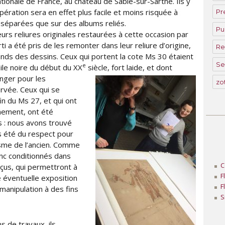
ationale de France, au château de Sablé-sur-Sarthe. Ils y
ération sera en effet plus facile et moins risquée à
Pr
s séparées que sur des albums reliés.
P
urs reliures originales restaurées à cette occasion par
i a été pris de les remonter dans leur reliure d’origine,
Re
ands des dessins. Ceux qui portent la cote Ms 30 étaient
Se
e
ile noire du début du XX
siècle, fort laide, et dont
anger pour les
zo
rvée. Ceux qui se
in du Ms 27, et qui ont
nement, ont été
s : nous avons trouvé
us été du respect pour
hisme de l’ancien. Comme
onc conditionnés dans
C
çus, qui permettront à
F
e éventuelle exposition
F
manipulation à des fins
S
s de travaux, ils