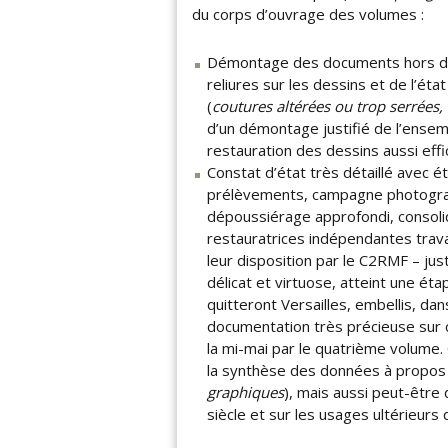
du corps d’ouvrage des volumes :
Démontage des documents hors de l
reliures sur les dessins et de l’ét
(
coutures altérées ou trop serrées, 
d’un démontage justifié de l’ensem
restauration des dessins aussi effi
Constat d’état très détaillé avec 
prélèvements, campagne photograp
dépoussiérage approfondi, consolida
restauratrices indépendantes trava
leur disposition par le C2RMF – just
délicat et virtuose, atteint une éta
quitteront Versailles, embellis, d
documentation très précieuse sur ch
la mi-mai par le quatrième volume
la synthèse des données à propos
graphiques
), mais aussi peut-être 
siècle et sur les usages ultérieurs