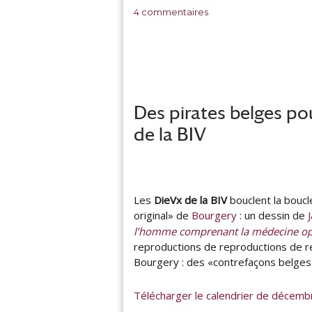
e
l
s
4 commentaires
u
i
u
r
é
r
l
V
e
a
n
H
Des pirates belges po
o
r
de la BIV
n
e
,
S
Les
DieVx de la BIV
bouclent la bouc
a
original» de
Bourgery
: un dessin de
g
l’homme comprenant la médecine op
e
reproductions de reproductions de r
m
o
Bourgery : des «contrefaçons belges»
l
e
Télécharger le calendrier de décem
n