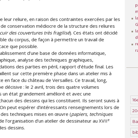
p
m
l
eur reliure, en raison des contraintes exercées par les
G
at de conservation médiocre de la structure des reliures
l
cuir des couvertures très fragilisé
). Ces états ont décidé
d
ble du corpus, de façon à permettre un travail de
r
cace que possible.
r
établissement d’une base de données informatique,
hique, analyse des techniques graphiques,
tions des parties en péril, rapport d’étude final. Les
illent sur cette première phase dans un atelier mis à
e en face du château de Versailles. Ce travail, long,
pe décisive : le 2 avril, trois des quatre volumes
ans un état grandement amélioré et avec une
16e
acun des dessins qui les constituent. Ils seront suivis à
. On peut espérer d’intéressants renseignements lors de
20
 des techniques mises en œuvre (
papiers, techniques
e
de l’organisation d’un atelier de dessinateur au XVII
Ba
 des dessins.
bi