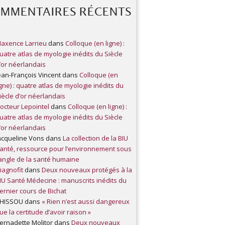
MMENTAIRES RÉCENTS
axence Larrieu
dans
Colloque (en ligne) :
uatre atlas de myologie inédits du Siècle
’or néerlandais
ean-François Vincent
dans
Colloque (en
igne) : quatre atlas de myologie inédits du
iècle d’or néerlandais
octeur Lepointel
dans
Colloque (en ligne) :
uatre atlas de myologie inédits du Siècle
’or néerlandais
acqueline Vons
dans
La collection de la BIU
anté, ressource pour l’environnement sous
’angle de la santé humaine
iagnofit
dans
Deux nouveaux protégés à la
IU Santé Médecine : manuscrits inédits du
ernier cours de Bichat
HISSOU
dans
« Rien n’est aussi dangereux
ue la certitude d’avoir raison »
ernadette Molitor
dans
Deux nouveaux