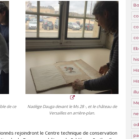
Bo
co
co
co
Eb
his
Hi
Hi
il
M
ble de ce
Nadège Dauga devant le Ms 28 -, et le château de
Versailles en arrière-plan.
ne
od
onnés rejoindront le Centre technique de conservation
pa