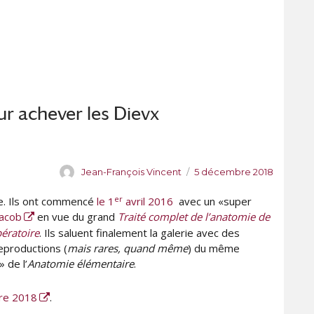
é
q
g
u
o
e
r
t
i
t
e
e
s
s
ur achever les Dievx
A
P
Jean-François Vincent
5 décembre 2018
u
u
er
le. Ils ont commencé
le 1
avril 2016
avec un «super
t
b
e
l
Jacob
en vue du grand
Traité complet de l’anatomie de
u
i
ératoire
. Ils saluent finalement la galerie avec des
r
é
eproductions (
mais rares, quand même
) du même
l
 de l’
Anatomie élémentaire
.
e
bre 2018
.