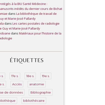
rotégés à la BIU Santé Médecine :
anuscrits inédits du dernier cours de Bichat
amiae
dans
La bibliothèque de travail de
uy et Marie-José Pallardy
aila
dans
Les cartes postales de radiologie
e Guy et Marie-José Pallardy
edoane
dans
Matériaux pour l’histoire de la
adiologie
ÉTIQUETTES
 s.
17e s.
18e s.
19e s.
e s.
Accès
anatomie
se de données
Bibliographie
bliothèque
bibliothécaire