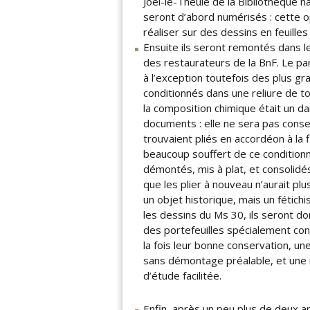
Joël-le-Theule de la Bibliothèque n
seront d’abord numérisés : cette op
réaliser sur des dessins en feuille
Ensuite ils seront remontés dans le
des restaurateurs de la BnF. Le part
à l’exception toutefois des plus gr
conditionnés dans une reliure de to
la composition chimique était un d
documents : elle ne sera pas conse
trouvaient pliés en accordéon à la f
beaucoup souffert de ce condition
démontés, mis à plat, et consolidé
que les plier à nouveau n’aurait pl
un objet historique, mais un fétic
les dessins du Ms 30, ils seront d
des portefeuilles spécialement con
la fois leur bonne conservation, un
sans démontage préalable, et une 
d’étude facilitée.
Enfin, après un peu plus de deux an