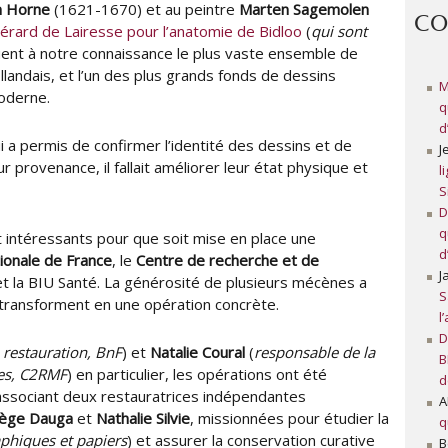
e
l
n Horne
(1621-1670) et au peintre
Marten Sagemolen
CO
u
i
érard de Lairesse pour l’anatomie de Bidloo
(
qui sont
r
é
ituent à notre connaissance le plus vaste ensemble de
l
llandais, et l’un des plus grands fonds de dessins
M
e
oderne.
q
d
 a permis de confirmer l’identité des dessins et de
J
ur provenance, il fallait améliorer leur état physique et
l
S
D
q
 intéressants pour que soit mise en place une
d
ionale de France
, le
Centre de recherche et de
J
t la BIU Santé. La générosité de plusieurs mécènes a
S
 transforment en une opération concrète.
l
D
 restauration, BnF
) et
Natalie Coural
(
responsable de la
B
ies, C2RMF
) en particulier, les opérations ont été
d
associant deux restauratrices indépendantes
A
ège Dauga
et
Nathalie Silvie
, missionnées pour étudier la
q
phiques et papiers
) et assurer la conservation curative
B