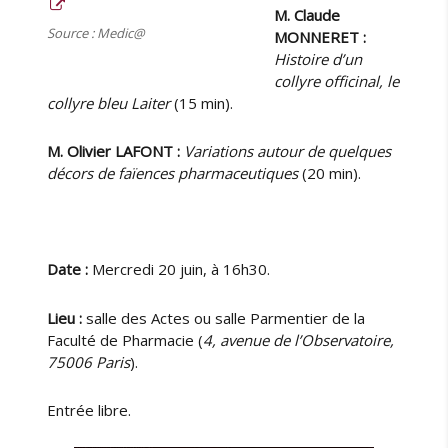
e
M. Claude
l
Source : Medic@
MONNERET :
e
Histoire d’un
2
collyre officinal, le
1
collyre bleu Laiter
(15 min).
/
1
M. Olivier LAFONT :
Variations autour de quelques
1
décors de faïences pharmaceutiques
(20 min).
Date :
Mercredi 20 juin, à 16h30.
Lieu :
salle des Actes ou salle Parmentier de la
Faculté de Pharmacie (
4, avenue de l’Observatoire,
75006 Paris
).
Entrée libre.