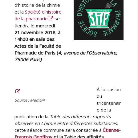
t
u
i
d’histoire de la chimie
o
r
é
et la
Société d’histoire
i
l
de la pharmacie
se
r
e
tiendra le
mercredi
e
21 novembre 2018
,
à
d
14h00 en
salle des
e
Actes
de la Faculté de
l
Pharmacie de Paris (
4, avenue de l’Observatoire,
a
75006 Paris)
.
P
h
a
r
m
À l’occasion
a
du
c
Source : Medic@
tricentenair
i
e de la
e
publication de la
Table des differents rapports
:
observés en Chimie entre differentes substances,
s
cette séance commune sera consacrée à
Étienne-
é
François Geoffroy
et la Table des affinités.