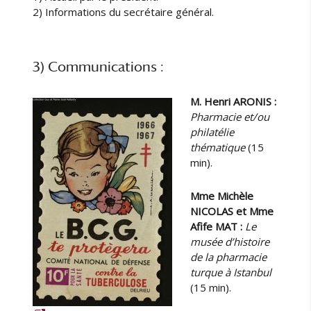
p
2) Informations du secrétaire général.
e
d
’
3) Communications :
h
i
s
M. Henri ARONIS :
t
Pharmacie et/ou
o
philatélie
i
thématique
(15
r
min).
e
d
Mme Michèle
e
NICOLAS et Mme
l
Afife MAT :
Le
a
musée d’histoire
c
h
de la pharmacie
i
turque à Istanbul
m
(15 min).
i