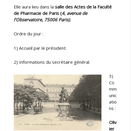
a
Elle aura lieu dans la
salle des Actes de la Faculté
S
de Pharmacie de Paris (
4, avenue de
H
l’Observatoire, 75006 Paris).
P
l
Ordre du jour :
e
2
1) Accueil par le président.
0
/
0
2) Informations du secrétaire général.
6
3)
Co
mm
unic
atio
ns :
Oliv
ier