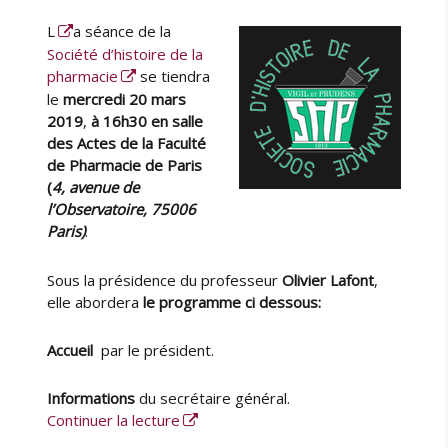
u
u
m
e
L
a séance de la
t
b
m
P
e
l
Société d’histoire de la
u
a
u
i
pharmacie
se tiendra
n
r
r
é
e
le
mercredi 20 mars
i
l
d
2019
,
à 16h30 en
salle
s
e
e
(
des Actes
de la Faculté
l
1
de Pharmacie de Paris
a
6
(
4, avenue de
S
5
l’Observatoire, 75006
H
0
Paris)
.
P
-
e
1
Sous la présidence du professeur
Olivier Lafont
,
t
6
elle abordera
le programme ci dessous:
d
5
u
2
Accueil
par le président.
G
)
H
,
C
p
Informations
du secrétaire général.
l
a
de « Société d’Histoire de la Pharmaci
Continuer la lecture
e
r