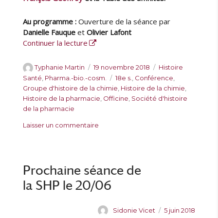
a
n
Au programme :
Ouverture de la séance par
c
e
Danielle Fauque
et
Olivier Lafont
d
de « Séance commune de la SHP et du G
Continuer la lecture
u
2
A
P
C
Typhanie Martin
19 novembre 2018
Histoire
0
u
u
a
É
Santé
,
Pharma.-bio.-cosm.
18e s.
,
Conférence
,
/
t
b
t
t
Groupe d'histoire de la chimie
,
Histoire de la chimie
,
0
e
l
é
i
Histoire de la pharmacie
,
Officine
,
Société d'histoire
3
u
i
g
q
de la pharmacie
r
é
o
u
s
Laisser un commentaire
l
r
e
u
e
i
t
r
e
t
S
s
e
é
Prochaine séance de
s
a
la SHP le 20/06
n
c
e
A
P
Sidonie Vicet
5 juin 2018
c