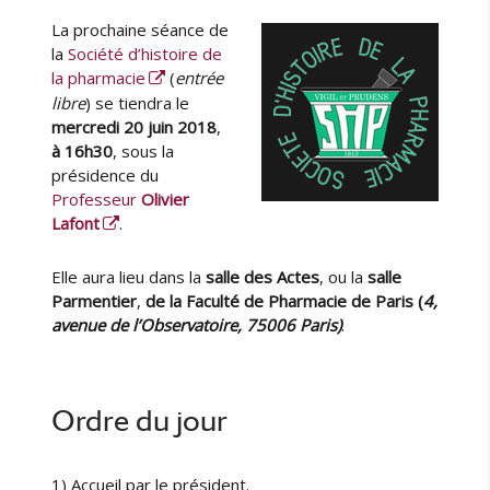
u
u
o
La prochaine séance de
t
b
m
e
l
la
Société d’histoire de
m
u
i
la pharmacie
(
entrée
u
r
é
libre
) se tiendra le
n
l
mercredi 20 juin 2018
,
e
e
à 16h30
, sous la
d
présidence du
e
Professeur
Olivier
l
Lafont
.
a
S
H
Elle aura lieu dans la
salle des Actes
, ou la
salle
P
Parmentier
,
de la Faculté de Pharmacie de Paris (
4,
e
avenue de l’Observatoire, 75006 Paris)
.
t
d
u
G
Ordre du jour
r
o
u
1) Accueil par le président.