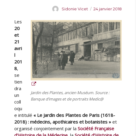
n
e
A
P
Sidonie Vicet
24 janvier 2018
s
u
u
é
Les
t
b
a
e
l
20
n
u
i
et
c
r
é
21
e
l
avri
d
e
l
e
201
l
8
,
a
se
S
tien
H
dra
P
Jardin des Plantes, ancien Muséum. Source :
un
l
Banque d’images et de portraits Medic@
coll
e
oqu
2
e intitulé
« Le Jardin des Plantes de Paris (1618-
0
2018) : médecins, apothicaires et botanistes »
et
/
0
organisé conjointement par la
Société Française
3
d’Histoire de la Médecine
, la
Société d’Histoire de