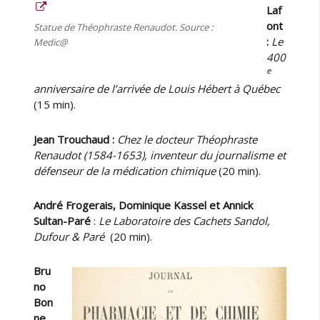
Laf
ont
Statue de Théophraste Renaudot. Source :
:
Le
Medic@
400
e
anniversaire de l’arrivée de Louis Hébert à Québec
(15 min).
Jean Trouchaud :
Chez le docteur Théophraste
Renaudot (1584-1653), inventeur du journalisme et
défenseur de la médication chimique
(20 min).
André Frogerais, Dominique Kassel et Annick
Sultan-Paré
:
Le Laboratoire des Cachets Sandol,
Dufour & Paré
(20 min).
Bru
no
Bon
ne