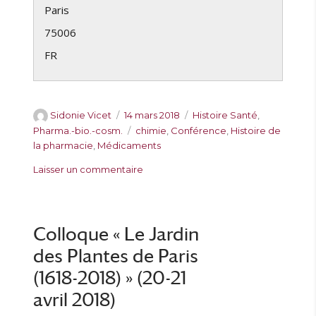
Paris
75006
FR
A
P
C
Sidonie Vicet
14 mars 2018
Histoire Santé
,
u
u
a
É
Pharma.-bio.-cosm.
chimie
,
Conférence
,
Histoire de
t
b
t
t
la pharmacie
,
Médicaments
e
l
é
i
s
Laisser un commentaire
u
i
g
q
u
r
é
o
u
r
l
r
e
P
e
i
t
r
Colloque « Le Jardin
e
t
o
s
e
des Plantes de Paris
c
s
h
(1618-2018) » (20-21
a
avril 2018)
i