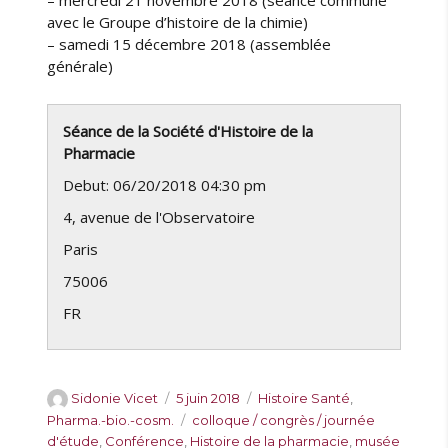
– mercredi 21 novembre 2018 (séance commune
avec le Groupe d’histoire de la chimie)
– samedi 15 décembre 2018 (assemblée
générale)
Séance de la Société d'Histoire de la
Pharmacie
Debut: 06/20/2018 04:30 pm
4, avenue de l'Observatoire
Paris
75006
FR
A
P
C
Sidonie Vicet
5 juin 2018
Histoire Santé
,
u
u
a
É
Pharma.-bio.-cosm.
colloque / congrès / journée
t
b
t
t
d'étude
,
Conférence
,
Histoire de la pharmacie
,
musée