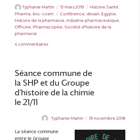
2
L
A
P
C
Typhanie Martin
15 mars 2019
Histoire Santé
,
0
o
u
u
a
É
Pharma.-bio.-cosm.
Conférence
,
dessin
,
Egypte
,
n
ï
t
b
t
t
Histoire de la pharmacie
,
industrie pharmaceutique
,
o
c
e
l
é
i
Officine
,
Pharmacopée
,
Société d'histoire de la
v
C
u
i
g
q
pharmacie
e
a
r
é
o
u
m
p
s
4 commentaires
l
r
e
b
r
u
e
i
t
r
o
r
e
t
e
n
S
s
e
(
o
Séance commune de
s
3
c
la SHP et du Groupe
/
i
1
é
d’histoire de la chimie
2
t
le 21/11
)
é
d
’
A
P
Typhanie Martin
19 novembre 2018
H
u
u
i
L
a séance commune
t
b
s
e
l
entre le Groupe