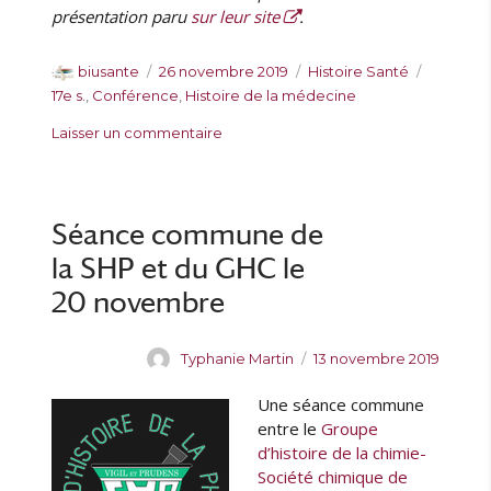
présentation paru
sur leur site
.
A
P
C
É
biusante
26 novembre 2019
Histoire Santé
u
u
a
t
17e s.
,
Conférence
,
Histoire de la médecine
t
b
t
i
s
Laisser un commentaire
e
l
é
q
u
u
i
g
u
r
r
é
o
e
C
l
r
t
o
Séance commune de
e
i
t
n
e
e
la SHP et du GHC le
f
s
s
é
20 novembre
r
e
A
P
Typhanie Martin
13 novembre 2019
n
u
u
c
Une séance commune
t
b
e
e
l
entre le
Groupe
:
u
i
d’histoire de la chimie-
C
r
é
Société chimique de
o