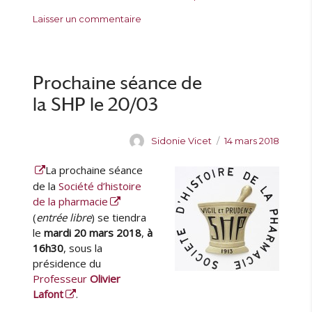
e
l
é
i
s
Laisser un commentaire
u
i
g
q
u
r
é
o
u
r
l
r
e
P
e
i
t
r
Prochaine séance de
e
t
o
s
e
la SHP le 20/03
c
s
h
a
A
P
Sidonie Vicet
14 mars 2018
i
u
u
n
La prochaine séance
t
b
e
e
l
de la
Société d’histoire
s
u
i
de la pharmacie
é
r
é
(
entrée libre
) se tiendra
a
l
le
mardi 20 mars 2018
,
à
n
e
16h30
, sous la
c
présidence du
e
Professeur
Olivier
d
Lafont
.
e
l