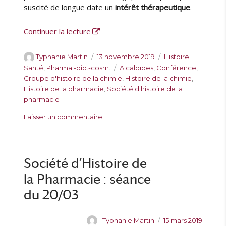
u
suscité de longue date un
intérêt thérapeutique
.
r
l
de « Séance commune de la SHP et du
Continuer la lecture
a
F
a
A
P
C
Typhanie Martin
13 novembre 2019
Histoire
c
u
u
a
É
Santé
,
Pharma.-bio.-cosm.
Alcaloïdes
,
Conférence
,
u
t
b
t
t
Groupe d'histoire de la chimie
,
Histoire de la chimie
,
l
e
l
é
i
Histoire de la pharmacie
,
Société d'histoire de la
t
u
i
g
q
pharmacie
é
r
é
o
u
s
Laisser un commentaire
d
l
r
e
u
e
e
i
t
r
m
e
t
S
é
s
e
é
d
Société d’Histoire de
s
a
e
la Pharmacie : séance
n
c
c
du 20/03
i
e
n
c
e
A
P
Typhanie Martin
15 mars 2019
o
d