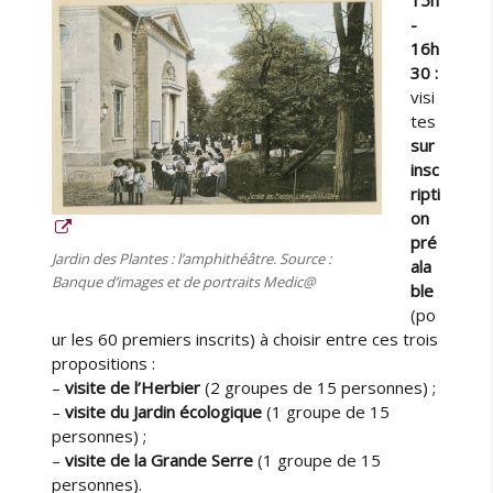
1
5h
-
16h
30 :
visi
tes
sur
insc
ripti
on
pré
Jardin des Plantes : l’amphithéâtre. Source :
ala
Banque d’images et de portraits Medic@
ble
(po
ur les 60 premiers inscrits) à choisir entre ces trois
propositions :
–
visite de l’Herbier
(2 groupes de 15 personnes) ;
–
visite du Jardin écologique
(1 groupe de 15
personnes) ;
–
visite de la Grande Serre
(1 groupe de 15
personnes).