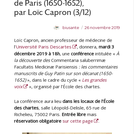
de Paris (1650-1652),
par Loïc Capron (3/12)
A
P
biusante
26 novembre 2019
u
u
Loïc Capron, ancien professeur de médecine de
t
b
e
l
l’
Université Paris Descartes
, donnera,
mardi 3
u
i
décembre 2019 à 18h
, une
conférence
intitulée «
À
r
é
la découverte des
Commentaria saluberrimæ
l
Facultatis Medicinæ Parisiensis
: les commentaires
e
manuscrits de Guy Patin sur son décanat (1650-
1652)
», dans le cadre du cycle «
Les grandes
voix
», organisé par l’École des chartes.
La conférence aura lieu
dans les locaux de l’École
des chartes
, salle Léopold-Delisle, 65 rue de
Richelieu, 75002 Paris.
Entrée libre
mais
réservation obligatoire
sur cette page
.