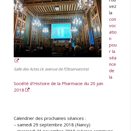
vez
la
con
voc
atio
n
pou
r la
séa
nce
Salle des Actes (4, avenue de l’Observatoire)
de
la
Société d’Histoire de la Pharmacie du 20 juin
2018
.
Calendrier des prochaines séances :
– samedi 29 septembre 2018 (Nancy)