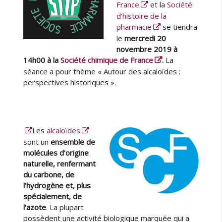
l
France
et la
Société
m
e
m
d’histoire de la
e
pharmacie
se tiendra
n
le
mercredi 20
t
novembre 2019
à
a
14h00 à la
Société chimique de France
.
La
i
séance a pour thème « Autour des alcaloïdes :
r
perspectives historiques ».
e
s
d
e
G
Les
alcaloïdes
u
sont un
ensemble de
y
molécules d’origine
P
naturelle, renfermant
a
du carbone, de
t
l’hydrogène et, plus
i
spécialement, de
n
l’azote
. La plupart
s
possèdent une activité biologique marquée qui a