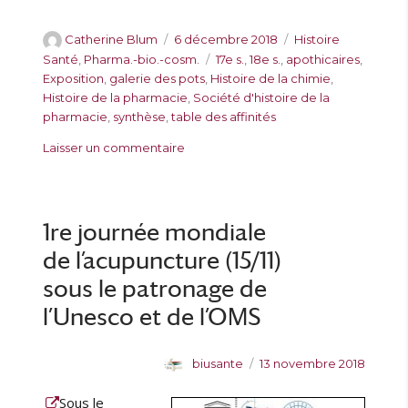
A
P
C
Catherine Blum
6 décembre 2018
Histoire
u
u
a
É
Santé
,
Pharma.-bio.-cosm.
17e s.
,
18e s.
,
apothicaires
,
t
b
t
t
Exposition
,
galerie des pots
,
Histoire de la chimie
,
e
l
é
i
Histoire de la pharmacie
,
Société d'histoire de la
u
i
g
q
pharmacie
,
synthèse
,
table des affinités
r
é
o
u
s
Laisser un commentaire
l
r
e
u
e
i
t
r
e
t
V
s
e
i
1re journée mondiale
s
s
de l’acupuncture (15/11)
i
t
sous le patronage de
e
l’Unesco et de l’OMS
s
g
u
A
P
biusante
13 novembre 2018
i
u
u
d
Sous le
t
b