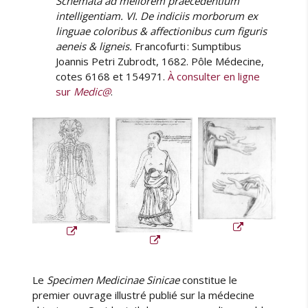
Schemata ad meliorem praecedentium
intelligentiam.
VI. De indiciis morborum ex
linguae coloribus & affectionibus cum figuris
aeneis & ligneis.
Francofurti : Sumptibus
Joannis Petri Zubrodt, 1682. Pôle Médecine,
cotes 6168 et 154971.
À consulter en ligne
sur
Medic@
.
Le
Specimen Medicinae Sinicae
constitue le
premier ouvrage illustré publié sur la médecine