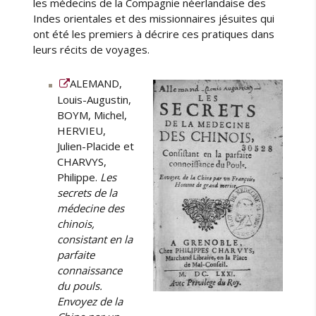
les médecins de la Compagnie néerlandaise des
e
Indes orientales et des missionnaires jésuites qui
t
ont été les premiers à décrire ces pratiques dans
l
leurs récits de voyages.
a
t
ALEMAND,
a
Louis-Augustin,
b
BOYM, Michel,
l
e
HERVIEU,
d
Julien-Placide et
e
CHARVYS,
s
Philippe.
Les
a
secrets de la
f
médecine des
f
chinois,
i
consistant en la
n
parfaite
i
connaissance
t
du pouls.
é
Envoyez de la
s