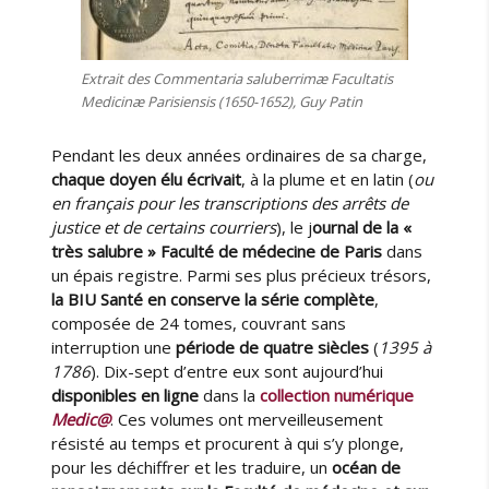
u
r
e
Extrait des Commentaria saluberrimæ Facultatis
d
Medicinæ Parisiensis (1650-1652), Guy Patin
e
l
Pendant les deux années ordinaires de sa charge,
a
chaque doyen élu écrivait
, à la plume et en latin (
ou
«
en français pour les transcriptions des arrêts de
C
justice et de certains courriers
), le j
ournal de la «
o
très salubre » Faculté de médecine de Paris
dans
r
un épais registre. Parmi ses plus précieux trésors,
r
la BIU Santé en conserve la série complète
,
e
composée de 24 tomes, couvrant sans
s
interruption une
période de quatre siècles
(
1395 à
p
1786
). Dix-sept d’entre eux sont aujourd’hui
o
disponibles en ligne
dans la
collection numérique
n
Medic@
. Ces volumes ont merveilleusement
d
résisté au temps et procurent à qui s’y plonge,
a
pour les déchiffrer et les traduire, un
océan de
n