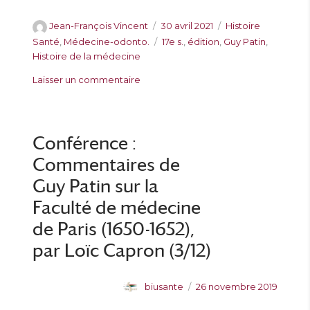
A
P
C
Jean-François Vincent
30 avril 2021
Histoire
u
u
a
É
Santé
,
Médecine-odonto.
17e s.
,
édition
,
Guy Patin
,
t
b
t
t
Histoire de la médecine
e
l
é
i
s
Laisser un commentaire
u
i
g
q
u
r
é
o
u
r
l
r
e
P
e
i
t
u
Conférence :
e
t
b
s
e
Commentaires de
l
s
i
Guy Patin sur la
c
Faculté de médecine
a
t
de Paris (1650-1652),
i
par Loïc Capron (3/12)
o
n
d
A
P
biusante
26 novembre 2019
e
u
u