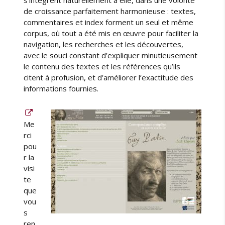
p
de croissance parfaitement harmonieuse : textes,
r
commentaires et index forment un seul et même
o
corpus, où tout a été mis en œuvre pour faciliter la
n
navigation, les recherches et les découvertes,
(
avec le souci constant d’expliquer minutieusement
3
le contenu des textes et les références qu’ils
/
citent à profusion, et d’améliorer l’exactitude des
1
informations fournies.
2
)
Me
rci
pou
r la
visi
te
que
vou
s
ren