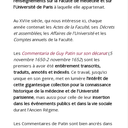
renseignements sur la Faculté de médecine et sur
c
l’Université de Paris
à laquelle elle appartenait.
e
c
Au XVIIe siècle, qui nous intéresse ici, chaque
o
année contenait les
Actes de la Faculté
, ses
Décrets
m
p
et assemblées
, les
Affaires de l’Université
et les
l
Comptes
annuels de la Faculté.
è
t
Les
Commentaria de Guy Patin sur son décanat
(
5
e
novembre 1650-2 novembre 1652
) sont les
e
premiers à avoir été
entièrement transcrits,
t
traduits, annotés et indexés
. Ce travail, jusqu’ici
a
unique en son genre, met en lumière
l’intérêt de
u
cette gigantesque collection pour la connaissance
t
historique de la médecine et de l’Université
r
parisienne
, mais aussi pour celle de leur
insertion
e
dans les événements publics et dans la vie sociale
s
durant l’Ancien Régime.
é
c
r
Les Commentaires de Patin sont bien ancrés dans