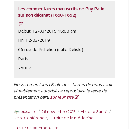
Les commentaires manuscrits de Guy Patin
sur son décanat (1650-1652)
Debut: 12/03/2019 18:00 am
Fin: 12/03/2019
65 rue de Richelieu (salle Delisle)
Paris
75002
Nous remercions l’École des chartes de nous avoir
aimablement autorisés à reproduire le texte de
présentation paru
sur leur site
.
A
P
C
É
biusante
26 novembre 2019
Histoire Santé
u
u
a
t
17e s.
,
Conférence
,
Histoire de la médecine
t
b
t
i
s
Laisser un commentaire