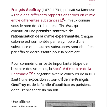
r
-
e
François Geoffroy
(1672-1731) publiait sa fameuse
s
«
Table des différents rapports observés en chimie
é
entre différentes substances
», mieux connue
c
sous le nom de «Table des affinités», qui
r
constituait une
première tentative de
i
rationalisation de la chimie expérimentale
. Chaque
t
colonne est surmontée par le symbole d’une
s
substance et les autres substances sont classées
d
par affinité décroissante pour la première.
e
G
Pour commémorer cette importante étape de
u
l’histoire des sciences, la
Société d’Histoire de la
y
Pharmacie
a organisé avec le concours de la BIU
P
Santé une
exposition
autour d’
Étienne-François
a
t
Geoffroy et de la famille d’apothicaires parisiens
i
dont il représente un maillon.
n
Une affiche
accueille ainsi le