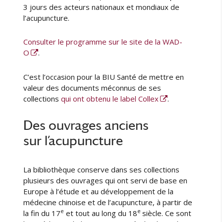
i
3 jours des acteurs nationaux et mondiaux de
e
l’acupuncture.
n
n
Consulter le programme sur le site de la WAD-
e
O
.
-
F
r
C’est l’occasion pour la BIU Santé de mettre en
a
valeur des documents méconnus de ses
n
collections
qui ont obtenu le label Collex
.
ç
o
Des ouvrages anciens
i
s
sur l’acupuncture
G
e
o
La bibliothèque conserve dans ses collections
f
plusieurs des ouvrages qui ont servi de base en
f
Europe à l’étude et au développement de la
r
médecine chinoise et de l’acupuncture, à partir de
o
e
e
la fin du 17
et tout au long du 18
siècle. Ce sont
y