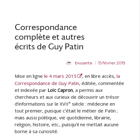
e
l
é
q
u
u
i
g
u
r
r
é
o
e
C
l
r
t
o
Correspondance
e
i
t
n
e
e
complète et autres
f
s
s
é
écrits de Guy Patin
r
e
A
P
biusante
15 février 2019
n
u
u
c
Mise en ligne
le 4 mars 2015
, en libre accès,
la
t
b
e
e
l
Correspondance de Guy Patin
, éditée, commentée
:
u
i
et indexée par
Loïc Capron
, a permis aux
C
r
é
chercheurs et aux curieux de découvrir un trésor
o
l
e
m
d’informations sur le XVII
siècle : médecine en
e
m
tout premier, puisque c’était le métier de Patin ;
e
mais aussi politique, vie quotidienne, librairie,
n
religion, histoire, etc., puisqu’il ne mettait aucune
t
borne à sa curiosité.
a