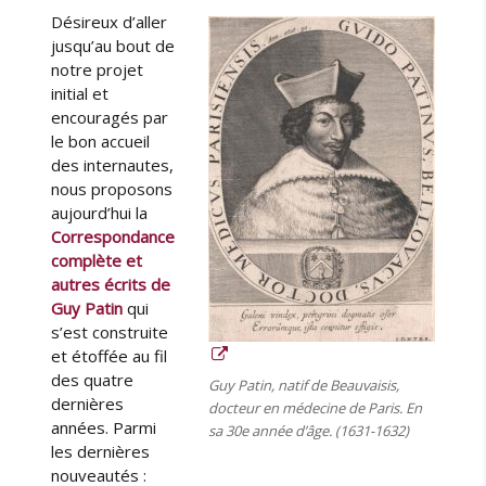
i
Désireux d’aller
r
jusqu’au bout de
e
notre projet
s
initial et
d
encouragés par
e
le bon accueil
G
des internautes,
u
nous proposons
y
aujourd’hui la
P
Correspondance
a
complète et
t
i
autres écrits de
n
Guy Patin
qui
s
s’est construite
u
et étoffée au fil
r
des quatre
Guy Patin, natif de Beauvaisis,
l
dernières
docteur en médecine de Paris. En
a
années. Parmi
sa 30e année d’âge. (1631-1632)
F
les dernières
a
nouveautés :