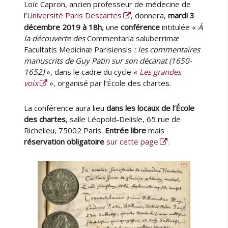
l
Loïc Capron, ancien professeur de médecine de
t
b
a
e
l
l’
Université Paris Descartes
, donnera,
mardi 3
t
u
i
décembre 2019 à 18h
, une
conférence
intitulée «
À
r
r
é
la découverte des
Commentaria saluberrimæ
o
l
Facultatis Medicinæ Parisiensis
: les commentaires
i
e
manuscrits de Guy Patin sur son décanat (1650-
s
1652)
», dans le cadre du cycle «
Les grandes
i
voix
», organisé par l’École des chartes.
è
m
La conférence aura lieu
dans les locaux de l’École
e
des chartes
, salle Léopold-Delisle, 65 rue de
é
d
Richelieu, 75002 Paris.
Entrée libre
mais
i
réservation obligatoire
sur cette page
.
t
i
o
n
m
a
j
e