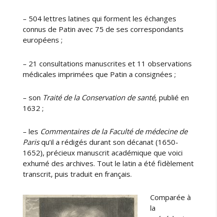
c
u
– 504 lettres latines qui forment les échanges
l
connus de Patin avec 75 de ses correspondants
t
européens ;
é
d
e
– 21 consultations manuscrites et 11 observations
m
médicales imprimées que Patin a consignées ;
é
d
– son
Traité de la Conservation de santé
, publié en
e
1632 ;
c
i
– les
Commentaires de la Faculté de médecine de
n
Paris
qu’il a rédigés durant son décanat (1650-
e
1652), précieux manuscrit académique que voici
d
exhumé des archives. Tout le latin a été fidèlement
e
transcrit, puis traduit en français.
P
a
r
Comparée à
i
la
s