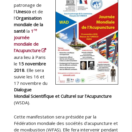
é
e
l
patronage de
e
u
i
l’
Unesco
et de
s
r
é
l’
Organisation
d
l
mondiale de la
e
e
re
santé
la
1
l
journée
’
mondiale de
e
l’Acupuncture
x
aura lieu à Paris
p
le
15 novembre
o
2018
. Elle sera
s
suivie les 16 et
i
17 novembre du
t
i
Dialogue
o
Mondial Scientifique et Culturel sur l’Acupuncture
n
(WSDA).
«
Cette manifestation sera présidée par la
E
Fédération mondiale des sociétés d’acupuncture et
t
de moxibustion (WFAS). Elle fera intervenir pendant