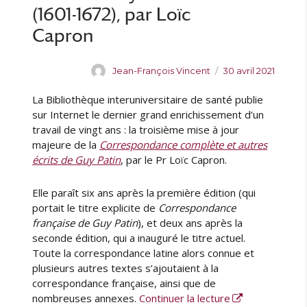
(1601-1672), par Loïc
Capron
A
P
Jean-François Vincent
30 avril 2021
u
u
La Bibliothèque interuniversitaire de santé publie
t
b
e
l
sur Internet le dernier grand enrichissement d’un
u
i
travail de vingt ans : la troisième mise à jour
r
é
majeure de la
Correspondance complète et autres
l
écrits de Guy Patin
, par le Pr Loïc Capron.
e
Elle paraît six ans après la première édition (qui
portait le titre explicite de
Correspondance
française de Guy Patin
), et deux ans après la
seconde édition, qui a inauguré le titre actuel.
Toute la correspondance latine alors connue et
plusieurs autres textes s’ajoutaient à la
correspondance française, ainsi que de
de « Publication
nombreuses annexes.
Continuer la lecture