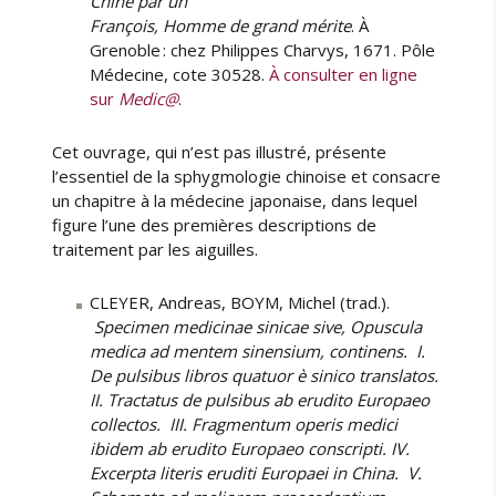
Chine par un
François, Homme de grand mérite
. À
»
Grenoble : chez Philippes Charvys, 1671. Pôle
Médecine, cote 30528.
À consulter en ligne
sur
Medic@
.
Cet ouvrage, qui n’est pas illustré, présente
l’essentiel de la sphygmologie chinoise et consacre
un chapitre à la médecine japonaise, dans lequel
figure l’une des premières descriptions de
traitement par les aiguilles.
CLEYER, Andreas, BOYM, Michel (trad.).
Specimen medicinae sinicae sive, Opuscula
medica ad mentem sinensium, continens. I.
De pulsibus libros quatuor è sinico translatos.
II. Tractatus de pulsibus ab erudito Europaeo
collectos. III. Fragmentum operis medici
ibidem ab erudito Europaeo conscripti. IV.
Excerpta literis eruditi Europaei in China. V.