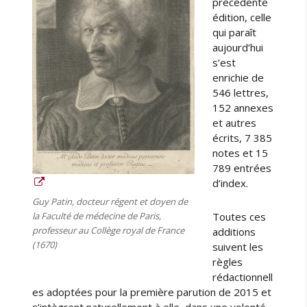
précédente
(
édition, celle
1
qui paraît
6
aujourd’hui
5
s’est
0
enrichie de
-
546 lettres,
1
152 annexes
6
et autres
5
écrits, 7 385
2
notes et 15
)
789 entrées
,
d’index.
p
a
Guy Patin, docteur régent et doyen de
r
Toutes ces
la Faculté de médecine de Paris,
L
professeur au Collège royal de France
additions
o
(1670)
suivent les
ï
règles
c
rédactionnell
C
es adoptées pour la première parution de 2015 et
a
s’intègrent naturellement à elle, dans une volonté