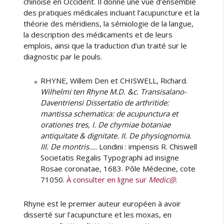
chinoise en Occident. Il donne une vue d’ensemble
des pratiques médicales incluant l’acupuncture et la
théorie des méridiens, la sémiologie de la langue,
la description des médicaments et de leurs
emplois, ainsi que la traduction d’un traité sur le
diagnostic par le pouls.
RHYNE, Willem Den et CHISWELL, Richard.
Wilhelmi ten Rhyne M.D. &c. Transisalano-
Daventriensi Dissertatio de arthritide:
mantissa schematica: de acupunctura et
orationes tres, I. De chymiae botaniae
antiquitate & dignitate. II. De physiognomia.
III. De montris….
Londini : impensis R. Chiswell
Societatis Regalis Typographi ad insigne
Rosae coronatae, 1683. Pôle Médecine, cote
71050.
À consulter en ligne sur
Medic@
.
Rhyne est le premier auteur européen à avoir
disserté sur l’acupuncture et les moxas, en