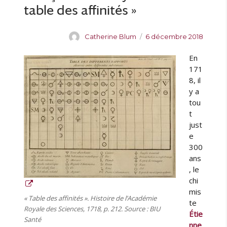
s
table des affinités »
p
o
n
A
P
Catherine Blum
6 décembre 2018
d
u
u
a
En
t
b
n
e
l
171
c
u
i
8, il
e
r
é
y a
c
l
tou
o
e
t
m
just
p
e
l
300
è
ans
t
, le
e
chi
e
mis
t
« Table des affinités ». Histoire de l’Académie
te
a
Royale des Sciences, 1718, p. 212. Source : BIU
Étie
u
Santé
nne
t