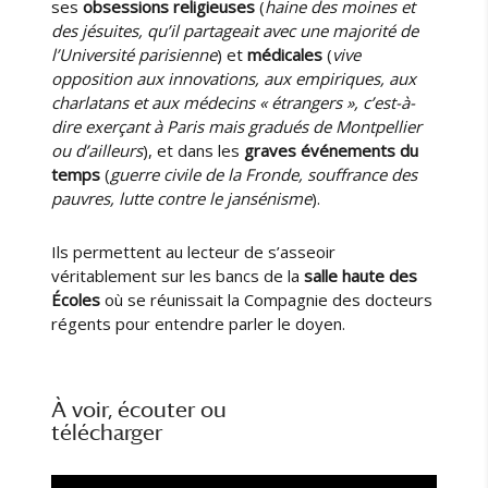
i
ses
obsessions religieuses
(
haine des moines et
t
des jésuites, qu’il partageait avec une majorité de
s
l’Université parisienne
) et
médicales
(
vive
d
opposition aux innovations, aux empiriques, aux
e
charlatans et aux médecins « étrangers », c’est-à-
G
dire exerçant à Paris mais gradués de Montpellier
u
ou d’ailleurs
), et dans les
graves événements du
y
temps
(
guerre civile de la Fronde, souffrance des
P
pauvres, lutte contre le jansénisme
).
a
t
Ils permettent au lecteur de s’asseoir
i
véritablement sur les bancs de la
salle haute des
n
Écoles
où se réunissait la Compagnie des docteurs
régents pour entendre parler le doyen.
»
(
1
6
À voir, écouter ou
0
télécharger
1
-
1