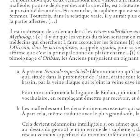
Toujours est-il que deux veines sont bien visibles à la mallé
malléole, pour se déployer devant la cheville, est tributair
la proximité des artères. En revanche, la saphène qui est s
femmes. Toutefois, dans la sciatique vraie, il y aurait plus 
la partie affectée. (…)
Il est intéressant de se demander si les
veines malléolaires
exe
Mytholog.
: {e} il y dit que les veines du talon seraient en r
médecins qui cherchent à faire accoucher les femmes {f} et 
l’Africain, dans les Iatrosophistes
, a appelé
stysides
, pour sa ve
affirme que c’est la principale zone du plaisir charnel. {i} C
témoignage d’
Oribase
, les Anciens purgeaient en oignant le
À présent
fémorale superficielle
(dénomination qu’il se
qui, située dans la profondeur de l’aine, draine tout 
bassin, par la veine iliaque qui rejoint la veine cave i
Pour me conformer à la logique de Riolan, qui niait l
vocabulaire, en remplaçant émettre par recevoir, et 
Les malléoles sont les deux éminences osseuses qui sail
À part cela, même traduite avec le plus grand soin, l
Cela devient néanmoins intelligible si on admet que Ri
au-dessus du genou) le nom erroné de « saphène », da
réseau veineux superficiel du membre inférieur (ce so