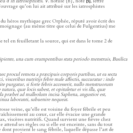
eu d’
in Iatrosophistis
.
V
. notule {b}, note
, lettre
[5]
ouvrage qu’on lui ait attribué sur les iatrosphistes
le du héros mythique grec Orphée, réputé avoir écrit des
n témoignage (au même titre que celui de Fulgentius) me
de tel en feuilletant la source, qui est dans le tome 2 de
ipiente, una cum erumpentibus stata periodo menstruis, Basilica
nec procul remota a præcipuis corporis partibus, ut ea secta
visceribus nutritijs febre male affectis, succuratur : inde
purgatur, si forte febris accesserit, nullo menstruorum
tura, quæ locis subest, et opituletur ei vis illa, quæ
 præbet ad malleolum incisa Saphena, angustior est,
ntinua laboranti, subuenire nequeat
.
osse veine, qu’elle est voisine du foyer fébrile et peu
afraîchissement au cœur, car elle évacue une grande
x, viscères nutritifs. Quand survient une fièvre chez
 attend ses règles ou si elle est enceinte, sans du tout
ont provient le sang fébrile, laquelle dépasse l’art de