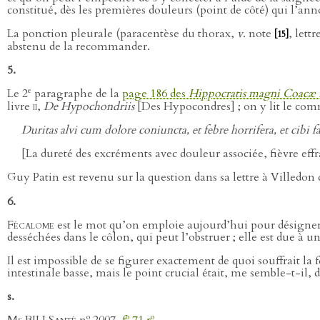
constitué, dès les premières douleurs (point de côté) qui l’an
La ponction pleurale (paracentèse du thorax,
v
. note
, lettr
[15]
abstenu de la recommander.
5.
e
Le 2
paragraphe de la
page 186 des
Hippocratis magni Coacæ 
livre
ii
,
De Hypochondriis
[Des Hypocondres] ; on y lit le com
Duritas alvi cum dolore coniuncta, et febre horrifera, et cibi 
[La dureté des excréments avec douleur associée, fièvre effr
Guy Patin est revenu sur la question dans sa lettre à Villedon
6.
Fécalome
est le mot qu’on emploie aujourd’hui pour désigner
desséchées dans le côlon, qui peut l’obstruer ; elle est due à u
Il est impossible de se figurer exactement de quoi souffrait la
intestinale basse, mais le point crucial était, me semble-t-il,
s.
o
o
o