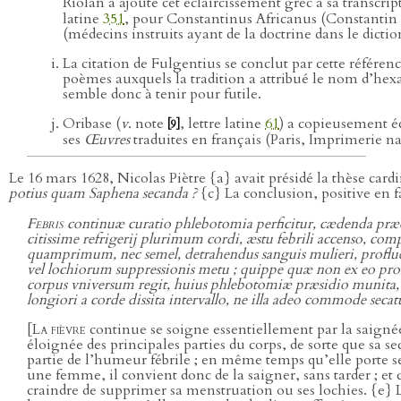
Riolan a ajouté cet éclaircissement grec à sa transcri
latine
351
, pour Constantinus Africanus (Constantin l’A
(médecins instruits ayant de la doctrine dans le dictio
La citation de Fulgentius se conclut par cette référen
poèmes auxquels la tradition a attribué le nom d’hex
semble donc à tenir pour futile.
Oribase (
v
. note
, lettre latine
61
) a copieusement écr
[9]
ses
Œuvres
traduites en français (Paris, Imprimerie na
Le 16 mars 1628, Nicolas Piètre {a} avait présidé la thèse car
potius quam Saphena secanda ?
{c} La conclusion, positive en fa
Febris
continuæ curatio phlebotomia perficitur, cædenda præcipue
citissime refrigerij plurimum cordi, æstu febrili accenso, comp
quamprimum, nec semel, detrahendus sanguis mulieri, profluen
vel lochiorum suppressionis metu ; quippe quæ non ex eo promane
corpus vniversum regit, huius phlebotomiæ præsidio munita, 
longiori a corde dissita intervallo, ne illa adeo commode secat
[
La fièvre
continue se soigne essentiellement par la saignée d
éloignée des principales parties du corps, de sorte que sa 
partie de l’humeur fébrile ; en même temps qu’elle porte se
une femme, il convient donc de la saigner, sans tarder ; et c
craindre de supprimer sa menstruation ou ses lochies. {e} L