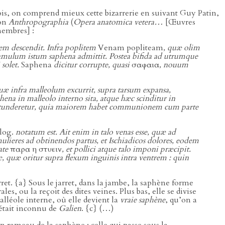
fois, on comprend mieux cette bizarrerie en suivant Guy Patin,
son
Anthropographia
(
Opera anatomica vetera…
[Œuvres
embres] :
em descendit. Infra poplitem
Venam popliteam
, quæ olim
s ramulum istum saphena admittit. Postea bifida ad utrumque
 solet.
Saphena
dicitur corrupte, quasi
σαφαια
, nouum
uæ infra malleolum excurrit, supra tarsum expansa,
hena in malleolo interno sita, atque hæc scinditur in
o tunderetur, quia maiorem habet communionem cum parte
log.
notatum est. Ait enim in talo venas esse, quæ ad
lieres ad obtinendos partus, et Ischiadicos dolores, eodem
tate
παρα η στυειν
, et pollici atque talo imponi præcipit.
, quæ oritur supra flexum inguinis intra ventrem : quin
et. {a} Sous le jarret, dans la jambe, la saphène forme
s, ou la reçoit des dites veines. Plus bas, elle se divise
lléole interne, où elle devient la
vraie saphène
, qu’on a
était inconnu de
Galien
. {c} (…)