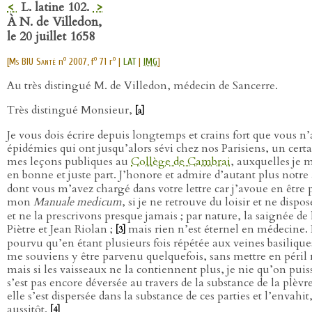
<
L. latine 102.
>
À N. de Villedon,
le 20 juillet 1658
o
o
o
[
Ms BIU Santé
n
2007, f
71 r
|
LAT
|
IMG
]
Au très distingué M. de Villedon, médecin de Sancerre.
Très distingué Monsieur,
[a]
Je vous dois écrire depuis longtemps et crains fort que vous n’
épidémies qui ont jusqu’alors sévi chez nos Parisiens, un cer
mes leçons publiques au
Collège de Cambrai
, auxquelles je
en bonne et juste part. J’honore et admire d’autant plus notre
dont vous m’avez chargé dans votre lettre car j’avoue en être p
mon
Manuale medicum
, si je ne retrouve du loisir et ne disp
et ne la prescrivons presque jamais ; par nature, la saignée d
Piètre et Jean Riolan ;
mais rien n’est éternel en médecine. 
[3]
pourvu qu’en étant plusieurs fois répétée aux veines basilique
me souviens y être parvenu quelquefois, sans mettre en péril 
mais si les vaisseaux ne la contiennent plus, je nie qu’on puisse
s’est pas encore déversée au travers de la substance de la plè
elle s’est dispersée dans la substance de ces parties et l’envah
aussitôt.
[4]