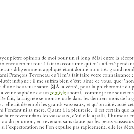
ayez piètre opinion de moi pour un si long délai entre la récepti
tain enrouement tout à fait inaccoutumé qui m’a affecté pendan
 me suis diligemment appliqué étant donné mon très grand nomb
 ami François Teveneau qu’il m’a fait faire votre connaissance 
lutôt indigne ; il me suffira bien d’être aimé de vous, que j’hon
ose d’une heureuse santé.
À la vérité, pour la phlébotomie du 
[2]
e la veine saphène est un
remède
abortif,
comme je me souviens l’
De fait, la saignée se montre utile dans les derniers mois de la
s,
elle ait désempli les grands vaisseaux, et qu’on ait évacué ce
ni l’enfant ni sa mère. Quant à la pleurésie,
il est certain que 
 faire revenir dans les vaisseaux, d’où elle a jailli, l’humeur en
vre ou du poumon, en revenant sans doute par les petits vaisseaux
it, si l’expectoration ne l’en expulse pas rapidement, elle les d