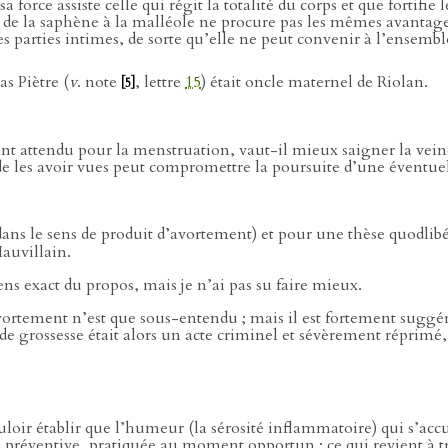
sa force assiste celle qui régit la totalité du corps et que fortifi
de la saphène à la malléole ne procure pas les mêmes avantages :
es parties intimes, de sorte qu’elle ne peut convenir à l’ensembl
s Piètre (
v
. note
, lettre
15
) était oncle maternel de Riolan.
[5]
 attendu pour la menstruation, vaut-il mieux saigner la veine 
de les avoir vues peut compromettre la poursuite d’une éventuel
 dans le sens de produit d’avortement) et pour une thèse quodlibé
auvillain.
ens exact du propos, mais je n’ai pas su faire mieux.
avortement n’est que sous-entendu ; mais il est fortement suggéré
 de grossesse était alors un acte criminel et sévèrement réprimé, 
uloir établir que l’humeur (la sérosité inflammatoire) qui s’acc
ée préventive, pratiquée au moment opportun ; ce qui revient à t