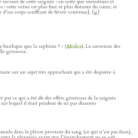
e le secours de cette saignée : en sorte que menstrues et
 cette veine est plus fine et plus distante du cœur, et
e d’un corps souffrant de fièvre continue]. {g}
basilique que la saphène ? » (
Medica
). La survenue des
le grossesse.
taire sur un sujet très approchant qui a été disputée à
 par ce qui a été dit des effets généraux de la saignée
sur lequel il était prudent de ne pas disserter
umule dans la plèvre provient du sang (ce qui n’est pas faux),
raiter la pleurésie avant que l’épanchement ne se soit