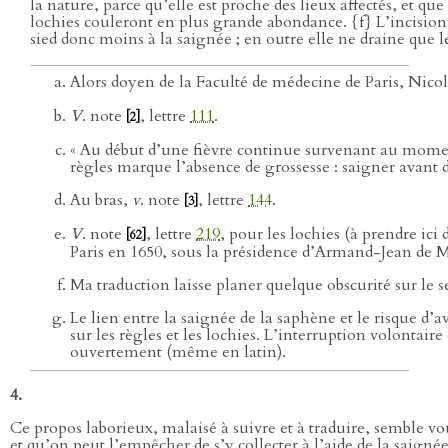
la nature, parce qu’elle est proche des lieux affectés, et que 
lochies couleront en plus grande abondance. {f} L’incision 
sied donc moins à la saignée ; en outre elle ne draine que l
Alors doyen de la Faculté de médecine de Paris, Nicola
V
. note
, lettre
111
.
[2]
« Au début d’une fièvre continue survenant au moment
règles marque l’absence de grossesse : saigner avant 
Au bras,
v
. note
, lettre
144
.
[3]
V
. note
, lettre
219
, pour les lochies (à prendre ici
[62]
Paris en 1650, sous la présidence d’Armand-Jean de M
Ma traduction laisse planer quelque obscurité sur le s
Le lien entre la saignée de la saphène et le risque d’
sur les règles et les lochies. L’interruption volontaire
ouvertement (même en latin).
4.
Ce propos laborieux, malaisé à suivre et à traduire, semble vo
et qu’on peut l’empêcher de s’y collecter à l’aide de la saign