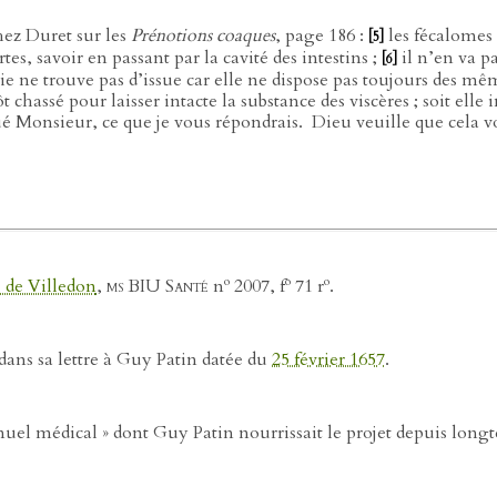
chez Duret sur les
Prénotions coaques
, page 186 :
les fécalomes 
[5]
tes, savoir en passant par la cavité des intestins ;
il n’en va p
[6]
ie ne trouve pas d’issue car elle ne dispose pas toujours des mêm
t chassé pour laisser intacte la substance des viscères ; soit el
gué Monsieur, ce que je vous répondrais.
Dieu veuille que cela vo
o
o
o
 de Villedon
,
ms BIU Santé
n
2007, f
71 r
.
ans sa lettre à Guy Patin datée du
25 février 1657
.
nuel médical » dont Guy Patin nourrissait le projet depuis longt