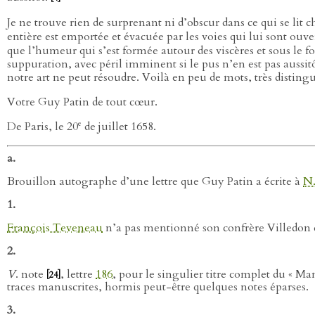
Je ne trouve rien de surprenant ni d’obscur dans ce qui se lit 
entière est emportée et évacuée par les voies qui lui sont ouver
que l’humeur qui s’est formée autour des viscères et sous le fo
suppuration, avec péril imminent si le pus n’en est pas aussitô
notre art ne peut résoudre. Voilà en peu de mots, très distin
Votre Guy Patin de tout cœur.
e
De Paris, le 20
de juillet 1658.
a.
Brouillon autographe d’une lettre que Guy Patin a écrite à
N.
1.
François Teveneau
n’a pas mentionné son confrère Villedon d
2.
V
. note
, lettre
186
, pour le singulier titre complet du « Ma
[24]
traces manuscrites, hormis peut-être quelques notes éparses.
3.