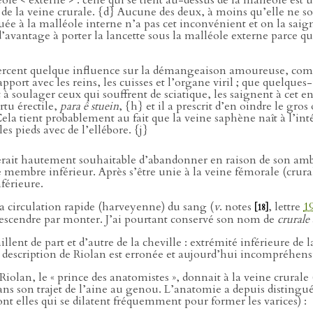
ole < externe > : celle qui se tient au-dessus de la malléole est 
e de la veine crurale. {d} Aucune des deux, à moins qu’elle ne so
ituée à la malléole interne n’a pas cet inconvénient et on la sa
d’avantage à porter la lancette sous la malléole externe parce qu’
rcent quelque influence sur la démangeaison amoureuse, co
apport avec les reins, les cuisses et l’organe viril ; que quelques
à soulager ceux qui souffrent de sciatique, les saignent à cet e
rtu érectile,
para ê stuein
, {h} et il a prescrit d’en oindre le gro
ela tient probablement au fait que la veine saphène naît à l’intér
s pieds avec de l’ellébore. {j}
rait hautement souhaitable d’abandonner en raison de son ambi
le membre inférieur. Après s’être unie à la veine fémorale (crura
nférieure.
a circulation rapide (harveyenne) du sang (
v
. notes
, lettre
1
[18]
descendre par monter. J’ai pourtant conservé son nom de
crurale
lent de part et d’autre de la cheville : extrémité inférieure de l
a description de Riolan est erronée et aujourd’hui incompréhens
olan, le « prince des anatomistes », donnait à la veine crurale 
ns son trajet de l’aine au genou. L’anatomie a depuis distingu
nt elles qui se dilatent fréquemment pour former les varices) :