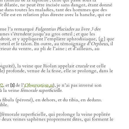
un rameau de la saphène ; celle qui passe sous la
it dilatée, ne peut être incisée sans danger, étant donné
igne dans toutes les maladies, tant des hommes que des
elle est en relation plus directe avec la hanche, qui est
mme l’a remarqué
Fulgentius Placiades au livre 3 des
-unes s’étendent jusqu’au gros orteil ; et que les
ndroit, et y appliquent l’emplâtre aphrodisiaque, {g} que
s orteil et le talon. En outre, au témoignage d’
Orpheus
, il
ieur du ventre, au pli de l’aine ; et d’ailleurs, au
guïté), la veine que Riolan appelait
crurale
est celle
le) profonde, venue de la fesse, elle se prolonge, dans le
92
, et
de l’
Observation
iii
), je n’ai pas inversé son
[1]
à la veine
fémorale superficielle
.
a fibula (péroné), en dehors, et du tibia, en dedans.
ible.
(fémorale superficielle, qui prolonge la veine poplitée
é deux veines saphènes proprement dites, qui forment le