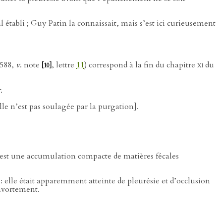
établi ; Guy Patin la connaissait, mais s’est ici curieusement
1588,
v
. note
, lettre
11
) correspond à la fin du chapitre
xi
du
[10]
r
.
lle n’est pas soulagée par la purgation].
’est une accumulation compacte de matières fécales
 : elle était apparemment atteinte de pleurésie et d’occlusion
 avortement.