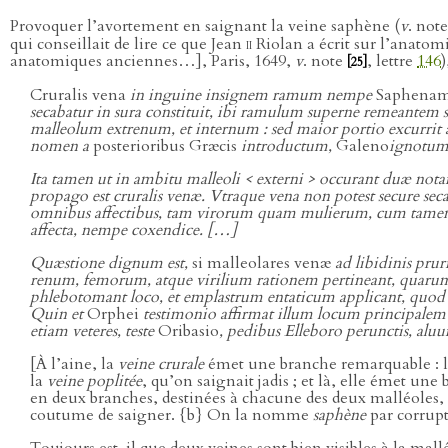
Provoquer l’avortement en saignant la veine saphène (
v
. not
qui conseillait de lire ce que Jean
ii
Riolan a écrit sur l’anatom
anatomiques anciennes…], Paris, 1649,
v
. note
, lettre
146
)
[25]
Cruralis vena
in inguine insignem ramum nempe
Saphena
secabatur in sura constituit, ibi ramulum superne remeantem su
malleolum extrenum, et internum : sed maior portio excurri
nomen a
posterioribus Græcis
introductum,
Galeno
ignotum
Ita tamen ut in ambitu malleoli < externi > occurant duæ nota
propago est cruralis venæ. Vtraque vena non potest secure seca
omnibus affectibus, tam virorum quam mulierum, cum tamen
affecta, nempe coxendice. […]
Quæstione dignum est,
si malleolares venæ
ad libidinis prur
renum, femorum, atque virilium rationem pertineant, quarum a
phlebotomant loco, et emplastrum entaticum applicant, quod
Quin et
Orphei
testimonio affirmat illum locum principalem 
etiam veteres, teste
Oribasio
, pedibus Elleboro perunctis, al
[À l’aine, la
veine crurale
émet une branche remarquable : 
la
veine poplitée
, qu’on saignait jadis ; et là, elle émet un
en deux branches, destinées à chacune des deux malléoles, e
coutume de saigner. {b} On la nomme
saphène
par corrupti