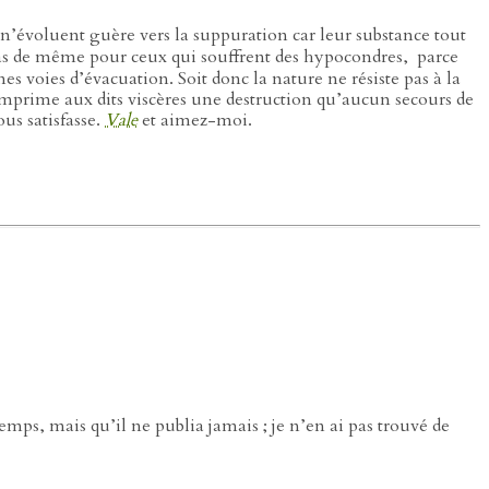
n’évoluent guère vers la suppuration car leur substance tout
as de même pour ceux qui souffrent des hypocondres,
parce
es voies d’évacuation. Soit donc la nature ne résiste pas à la
le imprime aux dits viscères une destruction qu’aucun secours de
us satisfasse.
Vale
et aimez-moi.
emps, mais qu’il ne publia jamais ; je n’en ai pas trouvé de