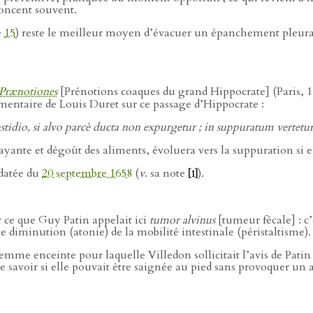
noncent souvent.
e
15
) reste le meilleur moyen d’évacuer un épanchement pleural 
Prænotiones
[Prénotions coaques du grand Hippocrate] (Paris, 
mentaire de Louis Duret sur ce passage d’Hippocrate :
fastidio, si alvo parcè ducta non expurgetur ; in suppuratum vertetu
ayante et dégoût des aliments, évoluera vers la suppuration si e
 datée du
20 septembre 1658
(
v
. sa note
).
[1]
 ce que Guy Patin appelait ici
tumor alvinus
[tumeur fécale] : c
ne diminution (atonie) de la mobilité intestinale (péristaltisme).
 femme enceinte pour laquelle Villedon sollicitait l’avis de Patin
 de savoir si elle pouvait être saignée au pied sans provoquer un