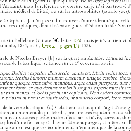
ption fidèle de Fulgentius, quoiqu’on y lise
in Astrosophistes
au li
fricain), mais la référence est obscure car je n’ai pas trouvé d’
nnaire médical de Littré) ou sur les astrosophistes (astrologues).
ce à Orpheus. Je n’ai pas su lui trouver d’autre identité que cel
amètres orphiques, dont il n’existe guère d’édition fiable. So
it sur l’ellébore (
v
. note
, lettre
156
), mais je n’y ai rien vu 
[30]
o
tionale, 1854, in‑8
,
livre
viii
, pages 146
‑183).
dinale de Nicolas Brayer {b} sur la question
An febre continua inc
e
veur de la basilique, se fonde sur ce 5
et dernier artcile :
 Basilica : expedita illius sectio, ampla est, febrili vicina foco, 
aretur, febrilis humoris multum euacuetur, unaque cerebro, thoraci, 
tibus quoque tempestive mensibus, atque etiam puerperæ, quæ rite 
nt fonte, ex quo deriuatur febrilis sanguis, superiorque sit arte na
ut tum menses, et lochia profluant copiosius. Non eadem commoda
ur, priuatas duntaxat exhaurit sedes, ut uniuerso corpori, febre co
e la veine basilique. {d} Cela tient au fait qu’il s’agit d’une gr
section, au moment du pic fébrile, procure très rapidement du r
cours aux autres parties malmenées par la fièvre, cerveau, thora
e plus d’une fois et après l’avoir dûment purgée, et même si elle
a raison en est que ces écoulements n’émanent pas de la source d