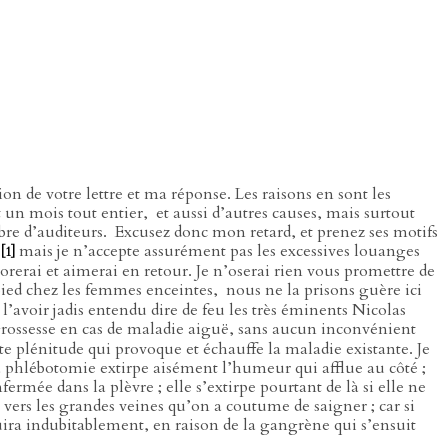
on de votre lettre et ma réponse. Les raisons en sont les
t un mois tout entier,
et aussi d’autres causes, mais surtout
re d’auditeurs.
Excusez donc mon retard, et prenez ses motifs
;
mais je n’accepte assurément pas les excessives louanges
[1]
orerai et aimerai en retour. Je n’oserai rien vous promettre de
pied chez les femmes enceintes,
nous ne la prisons guère ici
avoir jadis entendu dire de feu les très éminents Nicolas
 grossesse en cas de maladie aiguë, sans aucun inconvénient
tte plénitude qui provoque et échauffe la maladie existante. Je
la phlébotomie extirpe aisément l’humeur qui afflue au côté ;
fermée dans la plèvre ; elle s’extirpe pourtant de là si elle ne
 vers les grandes veines qu’on a coutume de saigner ; car si
étruira indubitablement, en raison de la gangrène qui s’ensuit