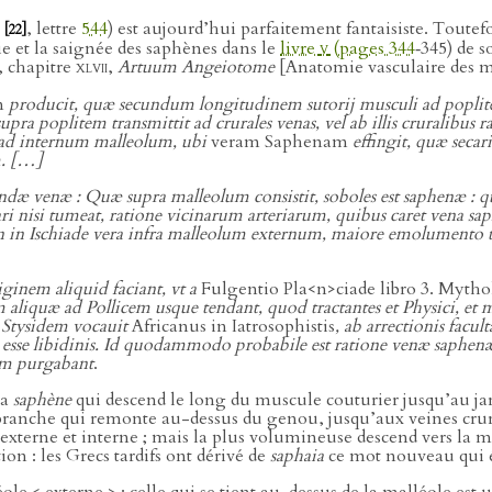
e
, lettre
544
) est aujourd’hui parfaitement fantaisiste. Toute
[22]
ie et la saignée des saphènes dans le
livre
v
(pages 344
‑345) de 
, chapitre
xlvii
,
Artuum Angeiotome
[Anatomie vasculaire des m
m
producit, quæ secundum longitudinem sutorij musculi ad poplit
pra poplitem transmittit ad crurales venas, vel ab illis cruralibu
t ad internum malleolum, ubi
veram Saphenam
effingit, quæ secari
. […]
ndæ venæ : Quæ supra malleolum consistit, soboles est saphenæ : q
ri nisi tumeat, ratione vicinarum arteriarum, quibus caret vena sap
 in Ischiade vera infra malleolum externum, maiore emolument
iginem aliquid faciant, vt a
Fulgentio Pla<n>ciade libro 3. Mytho
liquæ ad Pollicem usque tendant, quod tractantes et Physici, et mu
 Stysidem vocauit
Africanus in Iatrosophistis
, ab arrectionis facul
esse libidinis. Id quodammodo probabile est ratione venæ saphenæ
uum purgabant
.
la
saphène
qui descend le long du muscule couturier jusqu’au jarr
e branche qui remonte au-dessus du genou, jusqu’aux veines crurale
xterne et interne ; mais la plus volumineuse descend vers la ma
on : les Grecs tardifs ont dérivé de
saphaia
ce mot nouveau qui 