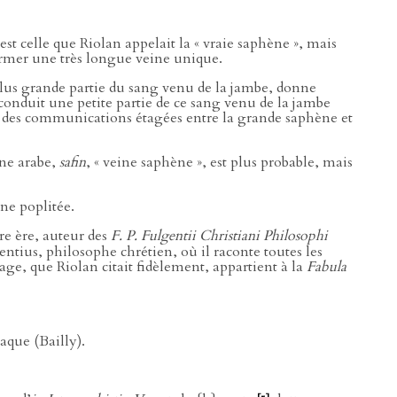
est celle que Riolan appelait la « vraie saphène », mais
ormer une très longue veine unique.
a plus grande partie du sang venu de la jambe, donne
 conduit une petite partie de ce sang venu de la jambe
fois des communications étagées entre la grande saphène et
cine arabe,
safin
, « veine saphène », est plus probable, mais
ine poplitée.
re ère, auteur des
F. P. Fulgentii Christiani Philosophi
entius, philosophe chrétien, où il raconte toutes les
ssage, que Riolan citait fidèlement, appartient à la
Fabula
iaque (Bailly).