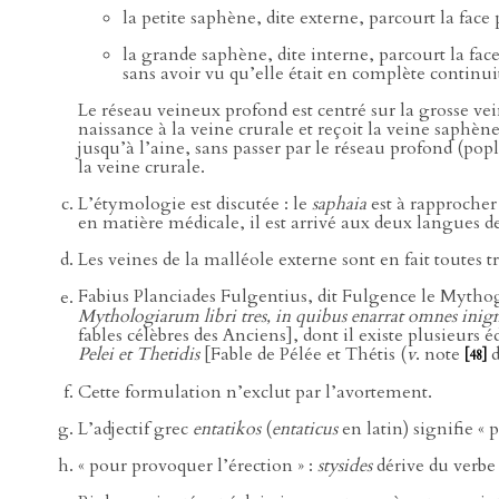
la petite saphène, dite externe, parcourt la face
la grande saphène, dite interne, parcourt la face
sans avoir vu qu’elle était en complète contin
Le réseau veineux profond est centré sur la grosse vei
naissance à la veine crurale et reçoit la veine saphèn
jusqu’à l’aine, sans passer par le réseau profond (pop
la veine crurale.
L’étymologie est discutée : le
saphaia
est à rapprocher 
en matière médicale, il est arrivé aux deux langues de
Les veines de la malléole externe sont en fait toutes tr
Fabius Planciades Fulgentius, dit Fulgence le Mythog
Mythologiarum libri tres, in quibus enarrat omnes inig
fables célèbres des Anciens], dont il existe plusieurs 
Pelei et Thetidis
[Fable de Pélée et Thétis (
v
. note
[48]
Cette formulation n’exclut par l’avortement.
L’adjectif grec
entatikos
(
entaticus
en latin) signifie « 
« pour provoquer l’érection » :
stysides
dérive du verbe