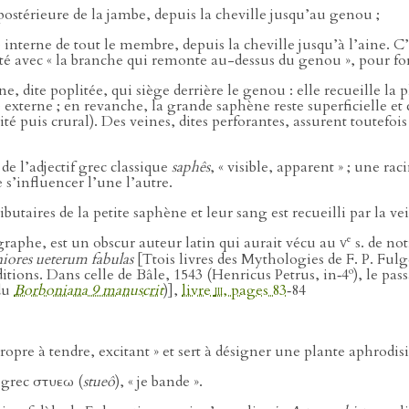
 postérieure de la jambe, depuis la cheville jusqu’au genou ;
 interne de tout le membre, depuis la cheville jusqu’à l’aine. C’
uité avec « la branche qui remonte au-dessus du genou », pour f
ne, dite poplitée, qui siège derrière le genou : elle recueille l
e externe ; en revanche, la grande saphène reste superficielle et
lité puis crural). Des veines, dites perforantes, assurent toute
de l’adjectif grec classique
saphês
, « visible, apparent » ; une ra
 s’influencer l’une l’autre.
ibutaires de la petite saphène et leur sang est recueilli par la ve
e
raphe, est un obscur auteur latin qui aurait vécu au
v
s. de not
niores ueterum fabulas
[Ttois livres des Mythologies de F. P. Fulg
o
éditions. Dans celle de Bâle, 1543 (Henricus Petrus, in‑4
), le pa
du
Borboniana 9 manuscrit
)],
livre
iii
, pages 83
‑84
propre à tendre, excitant » et sert à désigner une plante aphrodis
 grec στυεω (
stueô
), « je bande ».