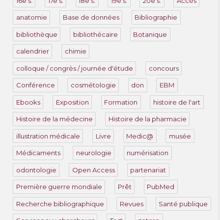
16e s.
17e s.
18e s.
19e s.
20e s.
Accès
anatomie
Base de données
Bibliographie
bibliothèque
bibliothécaire
Botanique
calendrier
chimie
colloque / congrès / journée d'étude
concours
Conférence
cosmétologie
don
EBM
Ebooks
Exposition
Formation
histoire de l'art
Histoire de la médecine
Histoire de la pharmacie
illustration médicale
Livre
Medic@
musée
Médicaments
neurologie
numérisation
odontologie
Open Access
partenariat
Première guerre mondiale
Prêt
PubMed
Recherche bibliographique
Revues
Santé publique