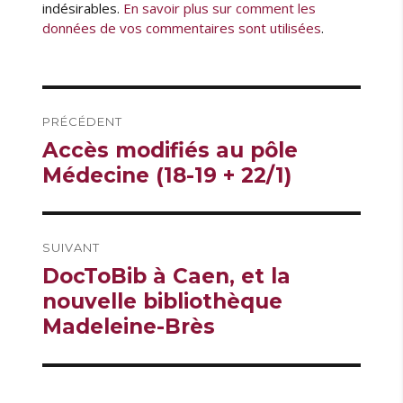
indésirables.
En savoir plus sur comment les
données de vos commentaires sont utilisées
.
Navigation
PRÉCÉDENT
de
Publication
Accès modifiés au pôle
l’article
précédente :
Médecine (18-19 + 22/1)
SUIVANT
Publication
DocToBib à Caen, et la
suivante :
nouvelle bibliothèque
Madeleine-Brès