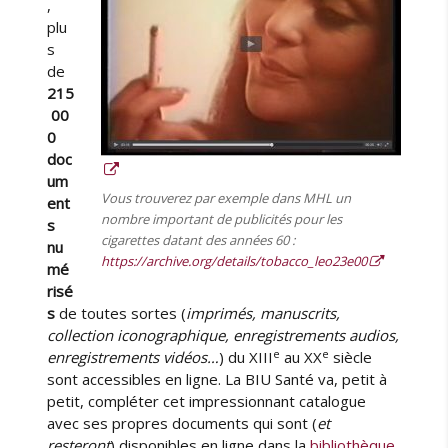
,
plu
s
de
215
00
0
doc
um
Vous trouverez par exemple dans MHL un
ent
nombre important de publicités pour les
s
cigarettes datant des années 60 :
nu
https://archive.org/details/tobacco_leo23e00
mé
risé
s
de toutes sortes (
imprimés, manuscrits,
collection iconographique, enregistrements audios,
e
e
enregistrements vidéos…
) du XIII
au XX
siècle
sont accessibles en ligne. La BIU Santé va, petit à
petit, compléter cet impressionnant catalogue
avec ses propres documents qui sont (
et
resteront
) disponibles en ligne dans la
bibliothèque