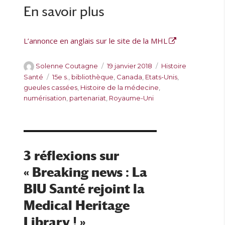
En savoir plus
L’annonce en anglais sur le site de la MHL
A
P
C
Solenne Coutagne
19 janvier 2018
Histoire
u
u
a
É
Santé
15e s.
,
bibliothèque
,
Canada
,
Etats-Unis
,
t
b
t
t
gueules cassées
,
Histoire de la médecine
,
e
l
é
i
numérisation
,
partenariat
,
Royaume-Uni
u
i
g
q
r
é
o
u
l
r
e
e
i
t
e
t
3 réflexions sur
s
e
« Breaking news : La
s
BIU Santé rejoint la
Medical Heritage
Library ! »