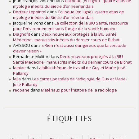
Jean-François Vincent
dans
Colloque (en ligne) : quatre atlas de
myologie inédits du Siècle d’or néerlandais
Docteur Lepointel
dans
Colloque (en ligne) : quatre atlas de
myologie inédits du Siècle d’or néerlandais
Jacqueline Vons
dans
La collection de la BIU Santé, ressource
pour l’environnement sous l’angle de la santé humaine
Diagnofit
dans
Deux nouveaux protégés à la BIU Santé
Médecine : manuscrits inédits du dernier cours de Bichat
AHISSOU
dans
« Rien n’est aussi dangereux que la certitude
d’avoir raison »
Bernadette Molitor
dans
Deux nouveaux protégés à la BIU
Santé Médecine : manuscrits inédits du dernier cours de Bichat
lamiae
dans
La bibliothèque de travail de Guy et Marie-José
Pallardy
laila
dans
Les cartes postales de radiologie de Guy et Marie-
José Pallardy
redoane
dans
Matériaux pour l’histoire de la radiologie
ÉTIQUETTES