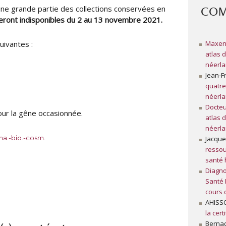
une grande partie des collections conservées en
t
b
COM
e
l
eront indisponibles du 2 au 13 novembre 2021.
u
i
r
é
Maxen
uivantes :
l
atlas 
e
néerla
Jean-F
quatre
néerla
Docteu
ur la gêne occasionnée.
atlas 
néerla
a.-bio.-cosm.
Jacque
ressou
santé
Diagno
Santé 
cours 
AHISS
la cert
Bernad