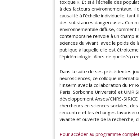
toxique ». Et si à l’échelle des popula
m
à des facteurs environnementaux, il 
b
causalité à l’échelle individuelle, tant
r
des substances dangereuses. Comme
e
environnementale diffuse, comment m
2
contemporaine renvoie à un champ ex
0
sciences du vivant, avec le poids de l
2
publique à laquelle elle est étroiteme
1
l’épidémiologie. Alors de quelle(s) re
Dans la suite de ses précédentes jou
neurosciences, ce colloque internation
l’Inserm avec la collaboration du Pr 
Paris, Sorbonne Université et UMR SI
développement Anses/CNRS-SIRICE ré
chercheurs en sciences sociales, de
rencontre et les échanges favoriseron
vivante et ouverte de la recherche, d
Pour accéder au programme complet 