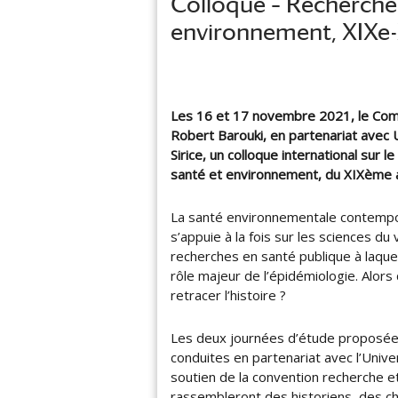
Colloque – Recherche(
a
s
n
environnement, XIXe-
t
é
P
h
Les 16 et 17 novembre 2021, le Comité
a
Robert Barouki, en partenariat avec 
r
Sirice,
un colloque international sur l
m
santé et environnement, du XIXème a
a
c
i
La santé environnementale contempo
e
s’appuie à la fois sur les sciences du 
–
recherches en santé publique à laquell
c
rôle majeur de l’épidémiologie. Alor
o
retracer l’histoire ?
t
e
Les deux journées d’étude proposées 
s
conduites en partenariat avec l’Unive
i
soutien de la convention recherche
n
rassembleront des historiens, des ch
d