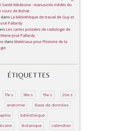
IU Santé Médecine : manuscrits inédits du
r cours de Bichat
e
dans
La bibliothèque de travail de Guy et
José Pallardy
ans
Les cartes postales de radiologie de
 Marie-José Pallardy
ne
dans
Matériaux pour l’histoire de la
ogie
ÉTIQUETTES
17e s.
18e s.
19e s.
20e s.
anatomie
Base de données
raphie
bibliothèque
hécaire
Botanique
calendrier