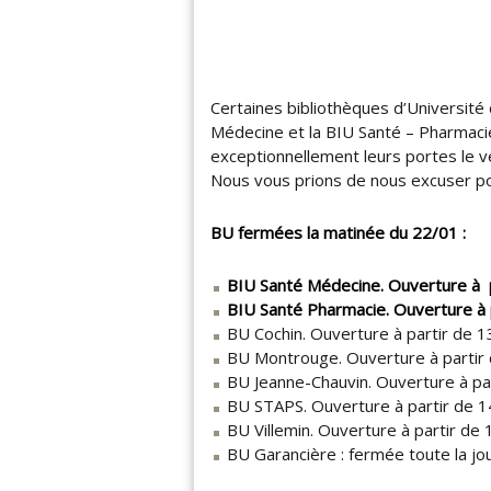
e
–
R
e
Certaines bibliothèques d’Université 
c
Médecine et la BIU Santé – Pharmac
h
exceptionnellement leurs portes le v
e
Nous vous prions de nous excuser po
r
c
h
BU fermées la matinée du 22/01 :
e
(
BIU Santé Médecine. Ouverture à p
s
BIU Santé Pharmacie. Ouverture à 
)
BU Cochin. Ouverture à partir de 1
,
BU Montrouge. Ouverture à partir 
s
BU Jeanne-Chauvin. Ouverture à par
a
BU STAPS. Ouverture à partir de 14
n
BU Villemin. Ouverture à partir de 
t
BU Garancière : fermée toute la jo
é
e