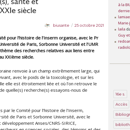
s), santé et
à la B
XXIe siècle
dernie
lamia
Marie-
A
P
biusante
25 octobre 2021
laila
d
u
u
Guy et
 pour l’histoire de l’Inserm organise, avec le Pr
t
b
redoa
e
l
Université de Paris, Sorbonne Université et l’UMR
radiol
u
i
e thème des recherches relatives aux liens entre
r
é
u XXIème siècle.
l
e
raine renvoie à un champ extrêmement large, qui
vivant, avec le poids de la toxicologie, et sur les
e elle est étroitement liée et où l’on retrouve le
s de quelle(s) recherche(s) essayons-nous de
16e s.
Accès
par le Comité pour l’histoire de l’Inserm,
Bibliog
rsité de Paris et Sorbonne Université, avec le
 et développement Anses/CNRS-SIRICE,
bibliot
ercheurs en sciences sociales, des témoins et des