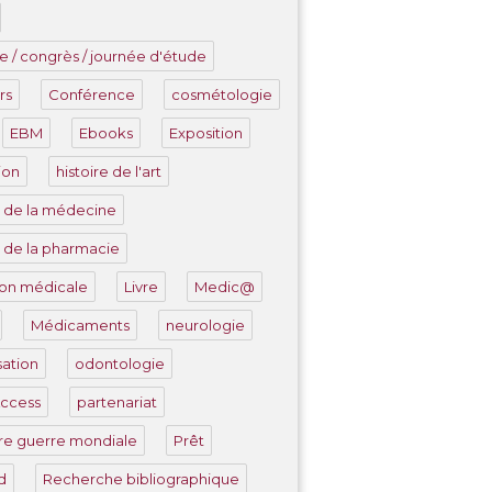
e / congrès / journée d'étude
rs
Conférence
cosmétologie
EBM
Ebooks
Exposition
ion
histoire de l'art
e de la médecine
e de la pharmacie
tion médicale
Livre
Medic@
Médicaments
neurologie
ation
odontologie
ccess
partenariat
re guerre mondiale
Prêt
d
Recherche bibliographique