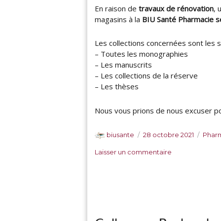
En raison de
travaux de rénovation
, 
magasins à la
BIU Santé Pharmacie s
Les collections concernées sont les s
– Toutes les monographies
– Les manuscrits
– Les collections de la réserve
– Les thèses
Nous vous prions de nous excuser po
A
P
C
biusante
28 octobre 2021
Pharm
u
u
a
s
Laisser un commentaire
t
b
t
u
e
l
é
r
u
i
g
B
r
é
o
I
l
r
U
e
i
S
e