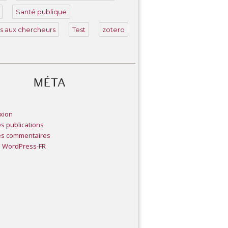
Santé publique
s aux chercheurs
Test
zotero
MÉTA
xion
es publications
es commentaires
e WordPress-FR