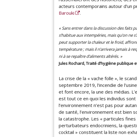
acteurs contemporains autour d’un p
i
Barouki
.
s
p
o
«
Sans entrer dans la discussion des faits p
n
s’habitue aux intempéries, mais qu’on ne 
i
peut supporter la chaleur et le froid, affront
b
température ; mais il n’arrivera jamais à re
l
ni à se repaître d’aliments altérés. »
e
Jules Rochard, Traité d’hygiène publique e
s
d
u
La crise de la « vache folle », le sca
2
septembre 2019, l’incendie de l’usine
a
et font encore, la une des médias. L’e
u
est tout ce en quoi les individus sont 
1
l’environnement n’est pas pour autant
3
de santé, l’environnement est bien s
n
la catastrophe. Les « particules fines »
o
perturbateurs endocriniens, la questi
v
cocktail » constituent la liste non 
e