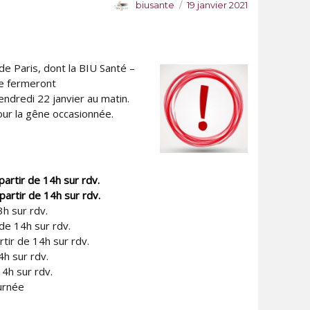
A
P
biusante
19 janvier 2021
u
u
t
b
e
l
u
i
de Paris, dont la BIU Santé –
r
é
ie fermeront
l
endredi 22 janvier au matin.
e
ur la gêne occasionnée.
artir de 14h sur rdv.
partir de
14h sur rdv.
3h sur rdv.
de 14h sur rdv.
tir de 14h sur rdv.
h sur rdv.
14h sur rdv.
urnée