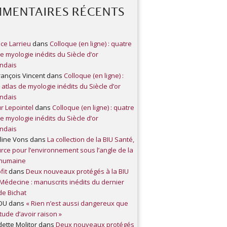
MENTAIRES RÉCENTS
ce Larrieu
dans
Colloque (en ligne) : quatre
de myologie inédits du Siècle d’or
ndais
rançois Vincent
dans
Colloque (en ligne) :
 atlas de myologie inédits du Siècle d’or
ndais
r Lepointel
dans
Colloque (en ligne) : quatre
de myologie inédits du Siècle d’or
ndais
line Vons
dans
La collection de la BIU Santé,
rce pour l’environnement sous l’angle de la
 humaine
fit
dans
Deux nouveaux protégés à la BIU
Médecine : manuscrits inédits du dernier
de Bichat
OU
dans
« Rien n’est aussi dangereux que
itude d’avoir raison »
ette Molitor
dans
Deux nouveaux protégés