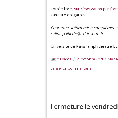
Entrée libre,
sur réservation par form
sanitaire obligatoire.
Pour toute information complémentaire
celine.paillette@ext.inserm.fr
Université de Paris, amphithéâtre B
A
P
C
biusante
25 octobre 2021
Médec
u
u
a
s
Laisser un commentaire
t
b
t
u
e
l
é
r
u
i
g
C
r
é
o
o
l
r
l
e
i
l
e
Fermeture le vendredi
o
s
q
u