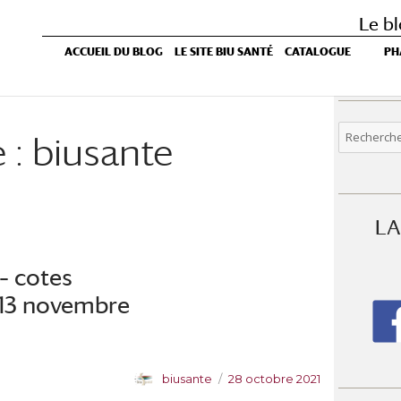
Le bl
ACCUEIL DU BLOG
LE SITE BIU SANTÉ
CATALOGUE
PH
Recherche
 :
biusante
pour :
LA
– cotes
 13 novembre
A
P
biusante
28 octobre 2021
u
u