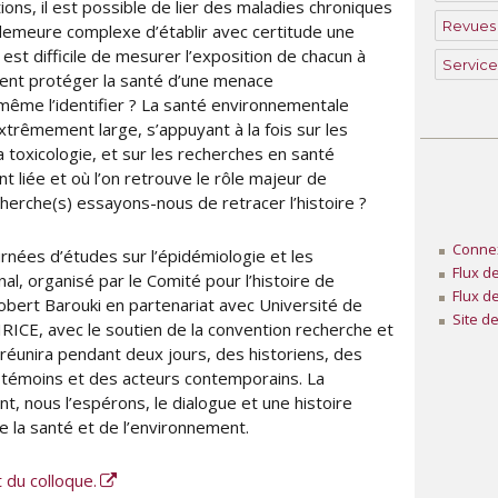
tions, il est possible de lier des maladies chroniques
Revues
demeure complexe d’établir avec certitude une
 il est difficile de mesurer l’exposition de chacun à
Service
nt protéger la santé d’une menace
ême l’identifier ? La santé environnementale
trêmement large, s’appuyant à la fois sur les
a toxicologie, et sur les recherches en santé
nt liée et où l’on retrouve le rôle majeur de
cherche(s) essayons-nous de retracer l’histoire ?
Conne
rnées d’études sur l’épidémiologie et les
Flux d
al, organisé par le Comité pour l’histoire de
Flux d
Robert Barouki en partenariat avec Université de
Site d
RICE, avec le soutien de la convention recherche et
unira pendant deux jours, des historiens, des
s témoins et des acteurs contemporains. La
t, nous l’espérons, le dialogue et une histoire
e la santé et de l’environnement.
du colloque.