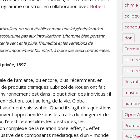
chimie
rogramme construit en collaboration avec
Robert
colloqu
concou
articuliers, on peut établir comme une loi générale qu’on
s’accoutume pas aux intoxications. L’homme bien portant
don
er le vent et la pluie, l’humidité et les variations de
Format
spirer impunément l’air infect, à boire des eaux contaminées,
Histoir
t privée, 1897
Histoir
ndale de l’amiante, ou encore, plus récemment, en
illustra
 de produits chimiques Lubrizol de Rouen ont fait,
musée
nvironnement est dans le quotidien des individus ; il
en relation, tout au long de la vie. Global,
numéris
 aisément saisissable. Quand il s’agit des questions
ouvent appréhendé sous les traits du danger et de
Open A
, l’électrosensibilité, les pesticides, les
Premiè
on complexe de la relation dose-effet, l’« effet
exhaustive des composants médiatiques d’un « monde
PubMe