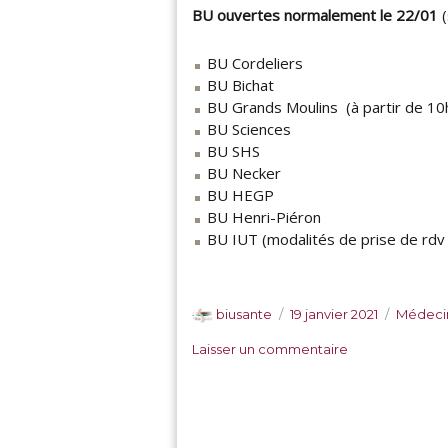
BU ouvertes normalement le 22/01
t
e
n
BU Cordeliers
v
BU Bichat
i
BU Grands Moulins (à partir de 10h
r
BU Sciences
o
BU SHS
n
BU Necker
n
BU HEGP
e
BU Henri-Piéron
m
BU IUT (modalités de prise de rdv 
e
n
t
,
A
P
C
biusante
19 janvier 2021
Médeci
X
u
u
a
s
I
Laisser un commentaire
t
b
t
u
X
e
l
é
r
e
u
i
g
F
-
r
é
o
e
X
l
r